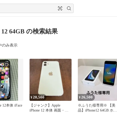
ne 12 64GB の検索結果
中のみ表示
20,500
26,500
¥
¥
ne 12本体 iFace
【ジャンク】Apple
※ふうた様専用※ 【美
iPhone 12 本体 画面・背
品】iPhone12 64GB ホワ
面割れ
イト バッテリ86%