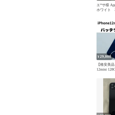
エ*サ様 Appl
ホワイト 
29,000
¥
【格安美品】i
12mini 12
本体 449