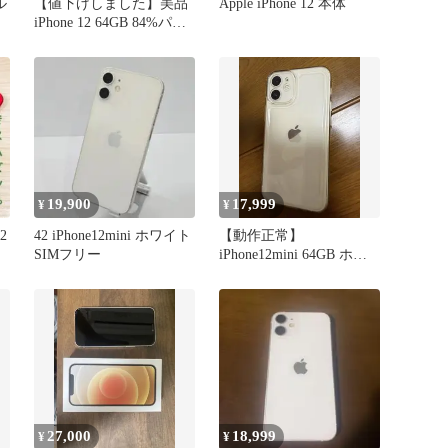
ル
【値下げしました】美品
Apple iPhone 12 本体
iPhone 12 64GB 84%パー
プル 外箱あり
19,900
17,999
¥
¥
2
42 iPhone12mini ホワイト
【動作正常】
SIMフリー
iPhone12mini 64GB ホワ
イト
27,000
18,999
¥
¥