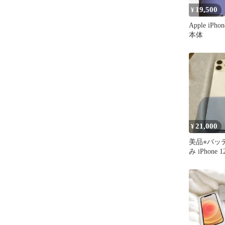
19,500
¥
Apple iPh
本体
21,000
¥
美品⭐︎バ
み iPhone 
ト 64GB