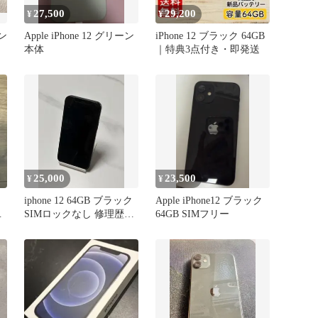
27,500
29,200
¥
¥
ミン
Apple iPhone 12 グリーン
iPhone 12 ブラック 64GB
本体
｜特典3点付き・即発送
25,000
23,500
¥
¥
iphone 12 64GB ブラック
Apple iPhone12 ブラック
し
SIMロックなし 修理歴な
64GB SIMフリー
し 容量81