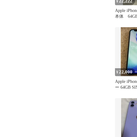
22,222
¥
Apple iPh
本体 64G
22,000
¥
Apple iPho
ー 64GB 