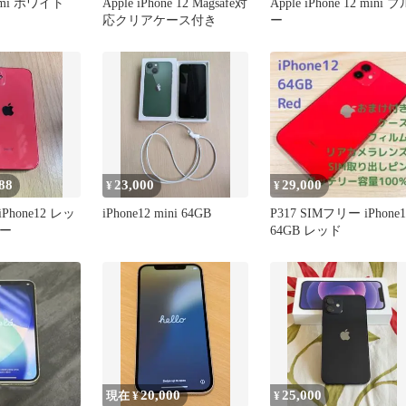
mimi ホワイト
Apple iPhone 12 Magsafe対
Apple iPhone 12 mini ブ
し
応クリアケース付き
ー
88
23,000
29,000
¥
¥
iPhone12 レッ
iPhone12 mini 64GB
P317 SIMフリー iPhone1
リー
64GB レッド
20,000
25,000
現在 ¥
¥