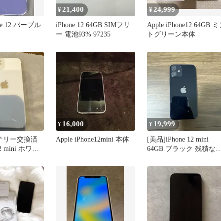
21,400
24,999
¥
¥
one 12 パープル
iPhone 12 64GB SIMフリ
Apple iPhone12 64GB 
ー 電池93% 97235
トグリーン本体
16,000
19,999
¥
¥
ッテリー交換済
Apple iPhone12mini 本体
[美品]iPhone 12 mini
12 mini ホワイ
64GB ブラック 残積な
(⚪︎)