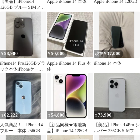
【美品】iPhone14
Apple iPhone 14 本体
Apple iPhone 14 128GB
128GB ブルー SIMフリ
ー海外版シャッター音
なし
58,900
50,000
37,000
¥
¥
現在 ¥
iPhone14 Pro128GBブラ
Apple iPhone 14 Plus 本
iPhone 14 本体
ック本体iPhoneケース
体
付
62,222
54,800
73,900
¥
¥
¥
人気商品！ iPhone14
【新品同様★電池新
【美品】iPhone14Pro シ
ブルー 本体 256GB
品】iPhone 14 128GB ス
ルバー 256GB SIMフリ
ターライト SIMフリ
ー カメラ音無し