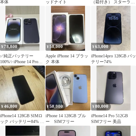
本体
ッドナイト
（箱付き） スターライ
ト256GB
78,800
50,000
63,000
¥
¥
¥
✅純正バッテリー
Apple iPhone 14 ブラッ
iPhone14pro 128GB バッ
100%✨iPhone 14 Pro
ク 本体
テリー74%
256GB✨SIMフリー
46,800
50,000
80,000
¥
¥
¥
iPhone14 128GB SIMロ
iPhone 14 128GB ブル
iPhone14 Pro 512GB
ック バッテリー84% ミ
ー SIMフリー
SIMフリー 美品
ッドナイト