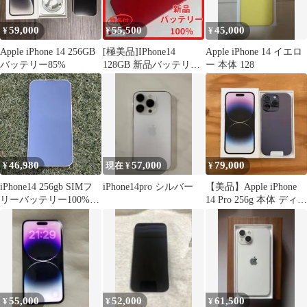
59,000
55,500
45,000
¥
¥
¥
Apple iPhone 14 256GB
[極美品]IPhone14
Apple iPhone 14 イエロ
バッテリー85%
128GB 新品バッテリー
ー 本体 128
100%SIMフリー
46,980
57,000
79,000
¥
現在 ¥
¥
iPhone14 256gb SIMフ
iPhone14pro シルバー
【美品】Apple iPhone
リーバッテリー100%
14 Pro 256g 本体 ディー
外側カメラ使用不能
プパープル
55,000
52,000
61,500
¥
¥
¥