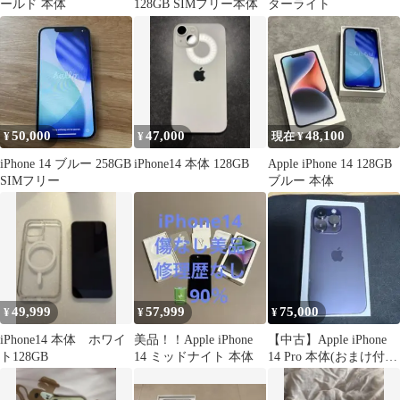
ールド 本体
128GB SIMフリー本体
ターライト
50,000
47,000
48,100
¥
¥
現在 ¥
iPhone 14 ブルー 258GB
iPhone14 本体 128GB
Apple iPhone 14 128GB
SIMフリー
ブルー 本体
49,999
57,999
75,000
¥
¥
¥
iPhone14 本体 ホワイ
美品！！Apple iPhone
【中古】Apple iPhone
ト128GB
14 ミッドナイト 本体
14 Pro 本体(おまけ付
き)