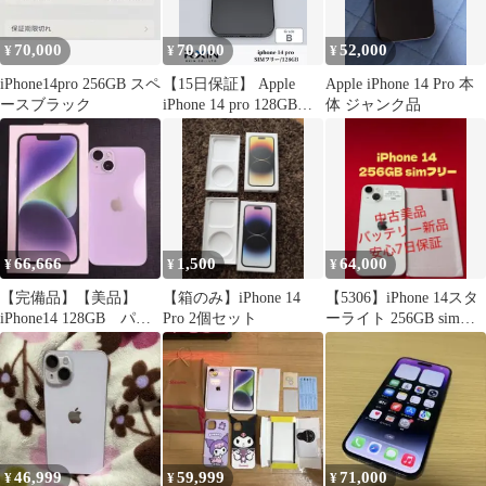
70,000
70,000
52,000
¥
¥
¥
iPhone14pro 256GB スペ
【15日保証】 Apple
Apple iPhone 14 Pro 本
ースブラック
iPhone 14 pro 128GB
体 ジャンク品
SIMフリー ブラッ
ク A2889 バッテリー
良好 即発送 送料無
料
66,666
1,500
64,000
¥
¥
¥
【完備品】【美品】
【箱のみ】iPhone 14
【5306】iPhone 14スタ
iPhone14 128GB パー
Pro 2個セット
ーライト 256GB simフ
プル 本体 箱あり
リー
46,999
59,999
71,000
¥
¥
¥