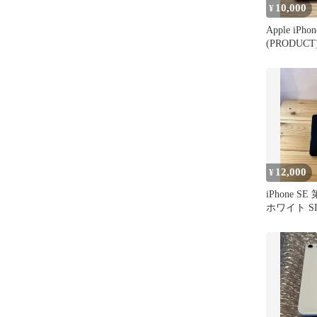
10,000
¥
Apple iPh
(PRODUCT
12,000
¥
iPhone SE
ホワイト S