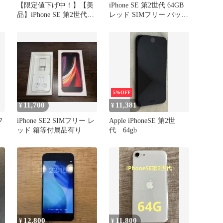
【限定値下げ中！】【美
iPhone SE 第2世代 64GB
品】iPhone SE 第2世代
レッド SIMフリー バッテ
64GB レッド SIMフリー
リー77％
本体【A】
5%OFF
11,700
11,381
¥
¥
フ
iPhone SE2 SIMフリー レ
Apple iPhoneSE 第2世
ッド 箱等付属品有り
代 64gb
12,800
11,800
¥
¥