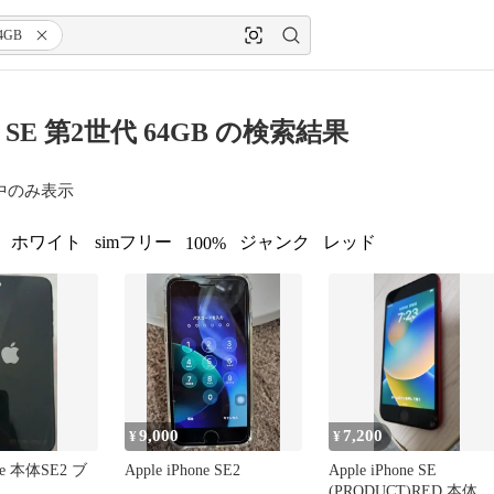
4GB
ne SE 第2世代 64GB の検索結果
中のみ表示
ホワイト
simフリー
ジャンク
レッド
100%
9,000
7,200
¥
¥
one 本体SE2 ブ
Apple iPhone SE2
Apple iPhone SE
(PRODUCT)RED 本体