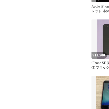
Apple iPh
レッド 本
11,500
¥
iPhone S
体 ブラック
26.6【美品