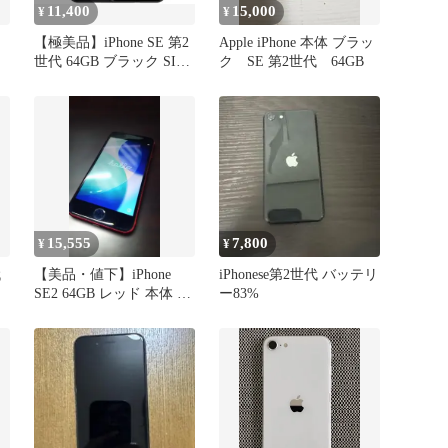
11,400
15,000
¥
¥
【極美品】iPhone SE 第2
Apple iPhone 本体 ブラッ
世代 64GB ブラック SIM
ク SE 第2世代 64GB
フリー
15,555
7,800
¥
¥
代
【美品・値下】iPhone
iPhonese第2世代 バッテリ
SE2 64GB レッド 本体 第
ー83%
2世代 91％