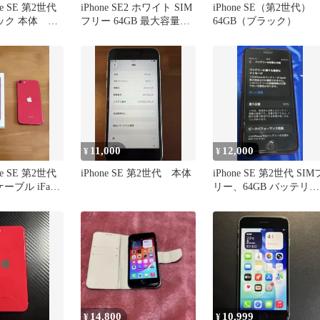
one SE 第2世代
iPhone SE2 ホワイト SIM
iPhone SE（第2世代）
ラック 本体
フリー 64GB 最大容量
64GB（ブラック）
100% 美品
11,000
12,000
¥
¥
one SE 第2世代
iPhone SE 第2世代 本体
iPhone SE 第2世代 SIM
ケーブル iFace
リー、64GB バッテリー
97%
14,800
10,999
¥
¥