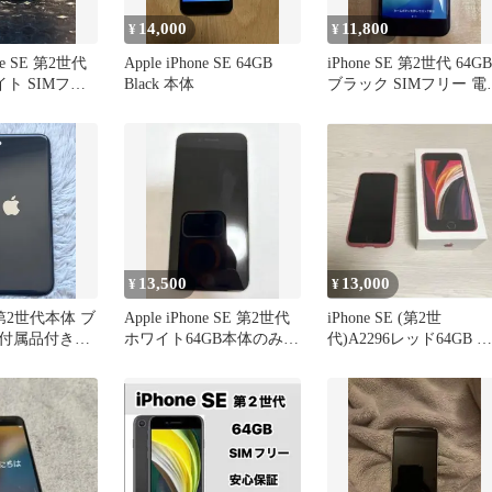
14,000
11,800
¥
¥
one SE 第2世代
Apple iPhone SE 64GB
iPhone SE 第2世代 64GB
イト SIMフリ
Black 本体
ブラック SIMフリー 電
81％
13,500
13,000
¥
¥
E 第2世代本体 ブ
Apple iPhone SE 第2世代
iPhone SE (第2世
付属品付き！
ホワイト64GB本体のみ
代)A2296レッド64GB カ
SIMフリー
バー・フィルム付き