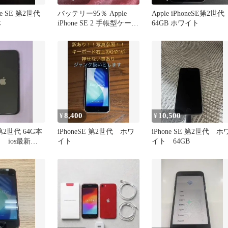
one SE 第2世代
バッテリー95％ Apple
Apple iPhoneSE第2世代
体
iPhone SE 2 手帳型ケース
64GB ホワイト
付き 本体
8,400
10,500
¥
¥
E 第2世代 64G本
iPhoneSE 第2世代 ホワ
iPhone SE 第2世代 ホ
 ios最新
イト
イト 64GB
】