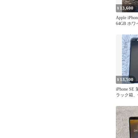
13,600
¥
Apple iPh
64GB ホワ
ー
13,500
¥
iPhone S
ラック箱、
超美品！