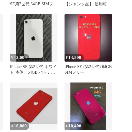
SE第2世代 64GB SIMフリ
【ジャンク品】 使用可
ー ホワイト
本体 SE2
12,000
13,500
¥
¥
iPhone SE 第2世代 ホワイ
iPhone SE (第2世代) 64GB
ト 本体 64GB バッテリ
SIMフリー
ー８４%
10,000
10,400
¥
¥