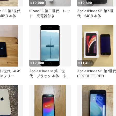
12,000
12,800
¥
¥
one SE 第2世代
iPhoneSE 第二世代 レッ
Apple iPhone SE 第2 世
)RED 本体
ド 充電器付き
代 64GB 本体
12,000
11,499
¥
¥
 第2世代 64GB
Apple iPhone se 第二世
Apple iPhone SE 第2世
IMフリー
代 ブラック 本体 未開
(PRODUCT)RED
封