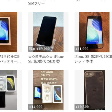
SiMフリー
19,000
11,000
現在 ¥
¥
 第2世代 64GB
☆☆超美品☆☆ iPhone
iPhone SE 第2世代 64GB
 バッテリー
SE 第3世代 (SE3) ②
レッド 本体
イト
14,000
10,500
¥
¥