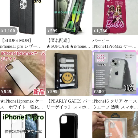
1,100
599
1,780
¥
¥
¥
【SHOPS MON】
【匿名配送】
バービー
iPhone11 pro レザー風
★SUPCASE★iPhone11
iPhone11ProMax ケース
スマホケース 手帳型 耐
Pro用 耐衝撃ケース★
レトロ アンテナ付き ピ
衝撃 マグネット式 カー
米軍規格
ンク
ドケース 黒 E046
949
599
580
¥
¥
¥
★iPhone11promax ケー
【PEARLY GATES パー
iPhone16 クリア ケース
ス ホワイト 強化ガ
リーゲイツ】 スマホケ
ウエーブ 透明 スマホケ
ラス 耐衝撃 ハー
ース iPhone
ース 推し活 新品
ド 新