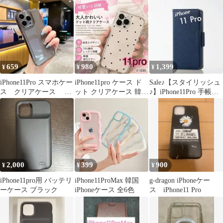
シンプル さらさら ハー
ズ保護カバー
ド ケース 【Color】 ブ
ラック
659
980
1,399
¥
¥
¥
iPhone11Pro スマホケー
iPhone11pro ケース ド
Sale♪【スタイリッシュ
ス クリアケース ブ
ット クリアケース 韓国
♪】iPhone11Pro 手帳
ラック 06
シンプル
型 濃紺
2,000
399
900
¥
¥
¥
iPhone11pro用 バッテリ
iPhone11ProMax 韓国
g-dragon iPhoneケー
ーケース ブラック
iPhoneケース 全6色
ス iPhone11 Pro