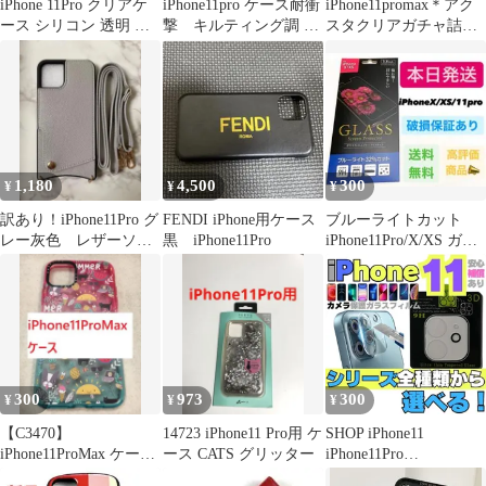
iPhone 11Pro クリアケ
iPhone11pro ケース耐衝
iPhone11promax＊アク
ース シリコン 透明 ソ
撃 キルティング調 ダ
スタクリアガチャ詰め
フト 衝撃吸収☆
ークグリーン
スマホケース推し活韓
国08
1,180
4,500
300
¥
¥
¥
訳あり！iPhone11Pro グ
FENDI iPhone用ケース
ブルーライトカット
レー灰色 レザーソフ
黒 iPhone11Pro
iPhone11Pro/X/XS ガラ
トケース&ストラップ
スフィルムb
セット
300
973
300
¥
¥
¥
【C3470】
14723 iPhone11 Pro用 ケ
SHOP iPhone11
iPhone11ProMax ケース
ース CATS グリッター
iPhone11Pro
イラスト調 レッド×ブ
iPhone11ProMax iPhone