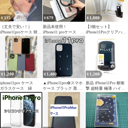
335
679
1,000
¥
¥
¥
｛丈夫で安い！｝
新品未使用！
【3個セット】
iPhone11proケース 韓国
iPhone11 proケース
iPhone11Proクリアハー
人気 おしゃれ コーデ
MagSafe 03
ドケース
1,200
1,480
1,200
¥
¥
¥
iphone11pro ケース
▲iPhone11pro✿スマホ
新品 iPhone11Pro 耐衝
ガラスケース 緑
ケース ブラック 黒 レ
撃 超軽量 極薄 ハイブ
ザー刺繍韓国高級おし
リッド ブラック 黒
ゃれ