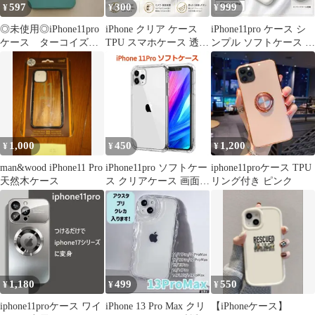
597
300
999
¥
¥
¥
◎未使用◎iPhone11pro
iPhone クリア ケース
iPhone11pro ケース シ
ケース ターコイズブ
TPU スマホケース 透明
ンプル ソフトケース 白
ルー 5.８インチ 鏡
iphone17 iphone7 8 SE 2
ホワイト 新品
つき
3 iphoneX XS iphone11
11pro 11promax iphone12
12mini iphone13
iphone13mini
1,000
450
1,200
¥
¥
¥
man&wood iPhone11 Pro
iPhone11pro ソフトケー
iphone11proケース TPU
天然木ケース
ス クリアケース 画面保
リング付き ピンク
護 TPU素材 耐衝撃
TPU素材 耐衝撃 一体型
レンズ保護 角落ち防御
1,180
499
550
¥
¥
¥
iphone11proケース ワイ
iPhone 13 Pro Max クリ
【iPhoneケース】