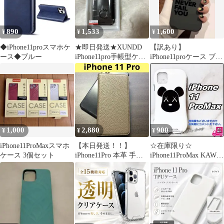
iphone13mini
890
1,533
1,600
¥
¥
¥
◆iPhone11proスマホケ
★即日発送★XUNDD
【訳あり】
ース◆ブルー
iPhone11pro手帳型ケー
iPhone11proケース ブラ
ス
ック
1,000
2,880
900
¥
¥
¥
iPhone11ProMaxスマホ
【本日発送！！】
☆在庫限り☆
ケース 3個セット
iPhone11Pro 本革 手帳
iPhone11ProMax KAWS
型スマホケース グレー
カウズ ベアブリック
ジュ