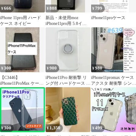
666
888
799
¥
¥
¥
iPhone 11pro用 ハード
新品・未使用moz
iPhone11proケース
ケース ネイビー
iPhone11pro用 5.8イン
チ 手帳型ケース
300
900
980
¥
¥
¥
【C3446】
iPhone11Pro 耐衝撃 リ
iPhone11promax ケース
iPhone11ProMax ケース
ング付 ハードケース シ
アクスタ 耐衝撃 シンプ
手帳型 カード入 ブラッ
ルバー クリア お洒落
ル クリア
ク
300
1,350
499
¥
¥
¥