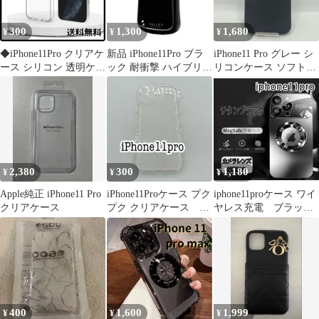
300
1,300
1,680
¥
¥
¥
◆iPhone11Pro クリアケ
新品 iPhone11Pro ブラ
iPhone11 Pro グレー シ
ース シリコン 透明ケー
ック 耐衝撃 ハイブリッ
リコンケース ソフトケ
ス
ド ゲームに最適 曲線
ース 耐衝撃 非純正
2,380
300
1,180
¥
¥
¥
Apple純正 iPhone11 Pro
iPhone11Proケース プク
iphone11proケース ワイ
クリアケース
プク クリアケース ク
ヤレス充電 ブラッ
リア 透明
ク 窓黒
400
1,600
1,999
¥
¥
¥