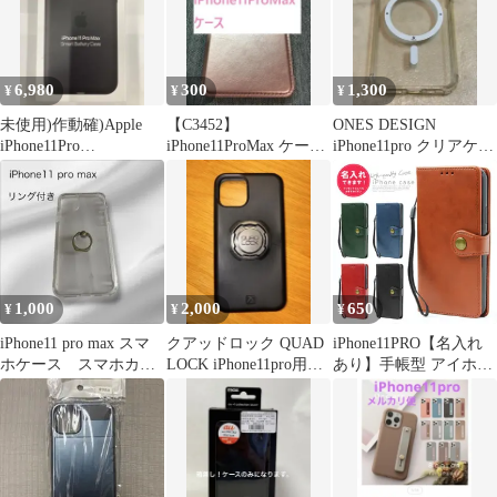
6,980
300
1,300
¥
¥
¥
未使用)作動確)Apple
【C3452】
ONES DESIGN
iPhone11Pro
iPhone11ProMax ケース
iPhone11pro クリアケー
MaxBatteryCase
手帳型 カード入 Pゴー
ス MagSafe対応
ルド
1,000
2,000
650
¥
¥
¥
iPhone11 pro max スマ
クアッドロック QUAD
iPhone11PRO【名入れ
ホケース スマホカバ
LOCK iPhone11pro用ケ
あり】手帳型 アイホン
ー アイフォン11
ース
スマホケース レザー
PUレザー 革 スタンド