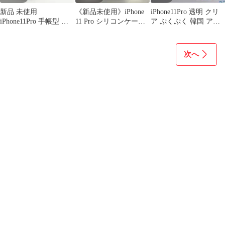
新品 未使用
《新品未使用》iPhone
iPhone11Pro 透明 クリ
iPhone11Pro 手帳型 カ
11 Pro シリコンケース
ア ぷくぷく 韓国 アク
ード収納 ネイビー 紺
ホワイト 純正品
スタ ケース シンプル
シンプル
次へ