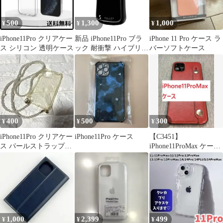
500
1,300
1,000
¥
¥
¥
iPhone11Pro クリアケー
新品 iPhone11Pro ブラ
iPhone 11 Pro ケース ラ
ス シリコン 透明ケース
ック 耐衝撃 ハイブリッ
バーソフトケース
ド ゲームに最適 曲線
400
500
300
¥
¥
¥
iPhone11Pro クリアケー
iPhone11Pro ケース
【C3451】
ス パールストラップ付
iPhone11ProMax ケース
き
カバー バンド付 レッド
1,000
2,399
499
¥
¥
¥