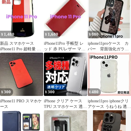
ルー
用カメラレンズカバー
保護フィルム フィルム
カメラカバー カメラ保
護 レンズ 強化 カメラ
レンズ ケース ＊M-シ
ョップス
1,480
1,680
880
¥
¥
¥
新品 スマホケース
iPhone11Pro 手帳型 レ
iphone11proケース カ
iPhone11 Pro 超軽量 極
ッド 赤 PUレザー マグ
バー 背面強化ガラス
薄 トリコロールピンク
ネット カード収納
璃熊 茶色
300
300
480
¥
¥
¥
iPhone11 PRO スマホケ
iPhone クリア ケース
iphone11pro iphoneクリ
ース
TPU スマホケース 透明
アケース うねうね 透明
iphone6 6s iphone7 8 SE
ソフトケース
2 3 iphoneX XS iphone11
11pro 11promax iphone12
12mini iphone13