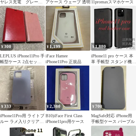
ヤレス充電 グレー
アケース ウェーブ 透明
11promaxスマホケース
窓灰
300
1,199
1,880
¥
¥
¥
LEPLUS iPhone11Pro 手
iFace Hamee
iPhone11 pro ケース 本
帳型ケース 2点セット
iPhone11Pro 正規品
革 手帳型 スタンド機能
レッド ピンク
レザー カバー
333
2,380
700
¥
¥
¥
iPhone11Pro用 ライトブ
B10)iFace First Class
MagSafe対応 iPhone用
ルー ラメ入りクリアケ
iPhone11pro用ケース
手帳型ケース パープル
ース