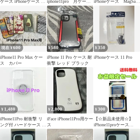
ケース iPhoneケース リ
iphone11pro 月ケース
iPhoneケース MagSafe
ング付き
iphone ケース
対応 透明 クリア
ソフトケース
iPhone11 11Pro
11ProMAX 12mini 12
12Pro 12ProMAX 13mini
13 13Pro 13ProMAX
600
580
350
現在 ¥
¥
¥
iPhone11 Pro Max ケー
iPhone 11 Pro ケース 耐
iPhoneケース 11 Pro
ス カバー
衝撃 レッド ブラック
1,480
2,000
300
¥
¥
¥
iPhone11Pro 耐衝撃 リ
iFace iPhone11Pro用ケー
【☆新品未使用☆】
ング付 ハードケース シ
ス
iPhone11proケース
ルバー クリア お洒落
（青）