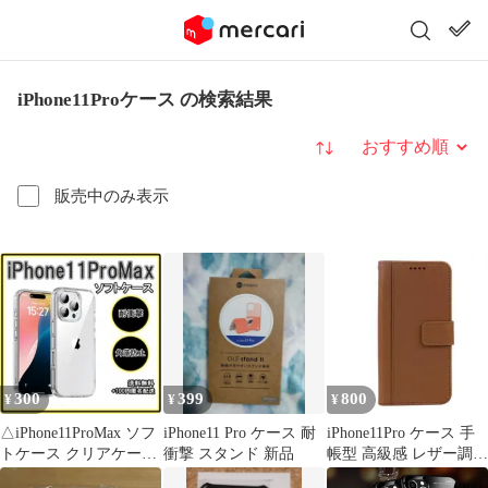
iPhone11Proケース の検索結果
並び替え
販売中のみ表示
300
399
800
¥
¥
¥
△iPhone11ProMax ソフ
iPhone11 Pro ケース 耐
iPhone11Pro ケース 手
トケース クリアケース
衝撃 スタンド 新品
帳型 高級感 レザー調
レンズ保護
ブラウン 茶色 薄