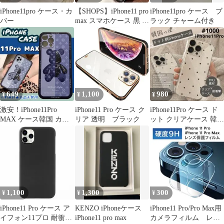
iPhone11pro ケース・カ
【SHOPS】iPhone11 pro
iPhone11pro ケース ブ
バー
max スマホケース 黒 ク
ラック チャーム付き
リア ワイアレス充電 耐
衝撃 レンズ保護 軽量
透明 おしゃれ シンプル
E023
649
1,100
980
¥
¥
¥
激安！iPhone11Pro
iPhone11 Pro ケース ク
iPhone11Pro ケース ド
MAX ケース韓国 カッ
リア 透明 ブラック
ット クリアケース 韓国
プル お揃いくま
シンプル かわいい
1,100
1,300
300
¥
¥
¥
iPhone11 Pro ケース ア
KENZO iPhoneケース
iPhone11 Pro/Pro Max用
イフォン11プロ 耐衝撃
iPhone11 pro max
カメラフィルム レン