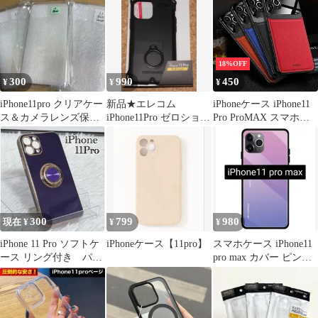
18%OFF
300
990
450
¥
¥
¥
iPhone11pro クリアケー
新品★エレコム
iPhoneケース iPhone11
ス＆カメラレンズ保護
iPhone11Pro ゼロショッ
Pro ProMAX スマホケ
強化ガラスセット
ク リング付 ブラック
ース
外箱無
300
799
980
現在 ¥
¥
¥
iPhone 11 Pro ソフトケ
iPhoneケース【11pro】
スマホケース iPhone11
ース リング付き パー
pro max カバー ピンク×
プル系
パープル