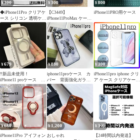
300
300
800
¥
¥
¥
◆iPhone11Pro クリアケ
【C3449】
iPhone11PRO用ケース
ース シリコン 透明ケー
iPhone11ProMax ケース
ス
手帳型 カード入 ネイビ
ー
679
880
300
¥
¥
¥
‼新品未使用！
iphone11proケース カ
iPhone11pro iphone クリ
iPhone11 proケース
バー 背面強化ガラス
ア ケース クリアケース
MagSafe グレー 03
璃熊
ソフト ケース ソフトケ
ース 画面レンズ保護 角
落ち防御 耐衝撃 携帯
保護 透明 カバー
おしゃれ
680
1,200
390
¥
¥
¥
iPhone11Pro アイフォン
おしゃれ
【24時間以内発送】