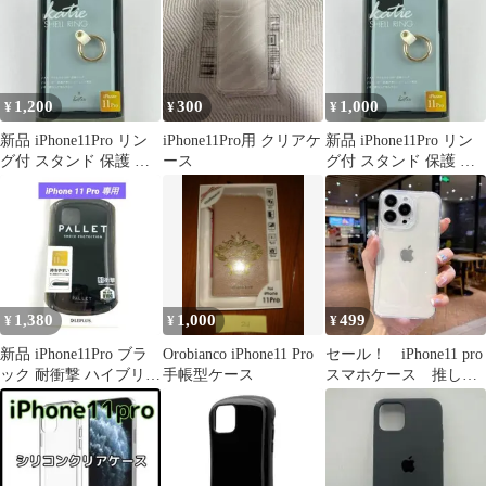
1,200
300
1,000
¥
¥
¥
新品 iPhone11Pro リン
iPhone11Pro用 クリアケ
新品 iPhone11Pro リン
グ付 スタンド 保護 ケ
ース
グ付 スタンド 保護 ケ
ース カバー ブルー
ース カバー ブルー
1,380
1,000
499
¥
¥
¥
新品 iPhone11Pro ブラ
Orobianco iPhone11 Pro
セール！ iPhone11 pro
ック 耐衝撃 ハイブリッ
手帳型ケース
スマホケース 推し
ド ゲームに最適 曲線
活 クリア 05