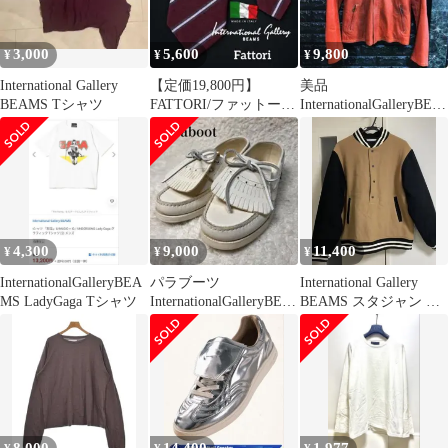
3,000
5,600
9,800
¥
¥
¥
International Gallery
【定価19,800円】
美品
BEAMS Tシャツ
FATTORI/ファットーリ
InternationalGalleryBEA
× BEAMS別注（2281）
MS赤系レザージャケッ
ト
4,300
9,000
11,400
¥
¥
¥
InternationalGalleryBEA
パラブーツ
International Gallery
MS LadyGaga Tシャツ
InternationalGalleryBEA
BEAMS スタジャン M
MS別注デッキシューズ
サイズ