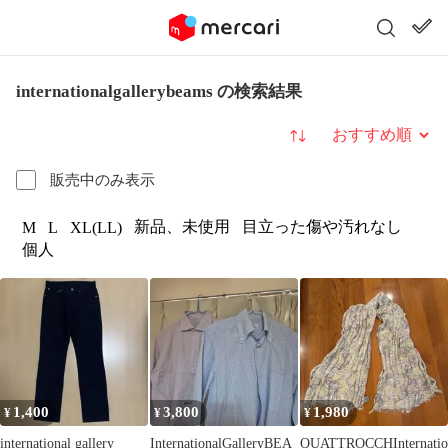
internationalgallerybeams の検索結果
並び替え
販売中のみ表示
新品、未使用
目立った傷や汚れなし
M
L
XL(LL)
個人
1,400
3,800
1,980
¥
¥
¥
international gallery
InternationalGalleryBEA
QUATTROCCHInternatio