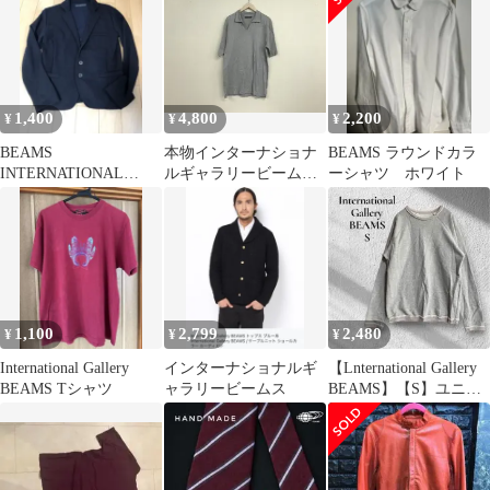
1,400
4,800
2,200
¥
¥
¥
BEAMS
本物インターナショナ
BEAMS ラウンドカラ
INTERNATIONAL
ルギャラリービームス
ーシャツ ホワイト
GALLERY
InternationalGalleryBEA
MSコットンキーネック
半袖ポロシャツメンズ
サーフアメカジミリタ
リーワークストリート
スケータービジネスス
ーツドレスゴルフスポ
1,100
2,799
2,480
¥
¥
¥
ーツグレー日本製XL
International Gallery
インターナショナルギ
【Lnternational Gallery
BEAMS Tシャツ
ャラリービームス
BEAMS】【S】ユニセ
ックスラフ