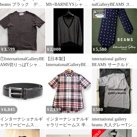
beams ブラック デニ
MS+BARNEYSシャツ2
nalGalleryBEAMS スト
ムパンツ
セット
ール
3,599
2,000
5,500
¥
¥
¥
①InternationalGalleryBE
【日本製】
international gallery
AMS切りっぱTシャツ
InternationalGalleryBEA
BEAMS サークルドッ
日本製こげ茶
MS ボーターカットソ
ト（5517
ー
6,845
2,199
580
¥
¥
¥
インターナショナルギ
インターナショナルギ
international gallery
ャラリービームス
ャラリービームス 半袖
beams 大人グレーTシャ
InternationalGalleryBEA
チェックBDシャツL コ
ツ M
MS レザーベルト 黒
ットン 夏