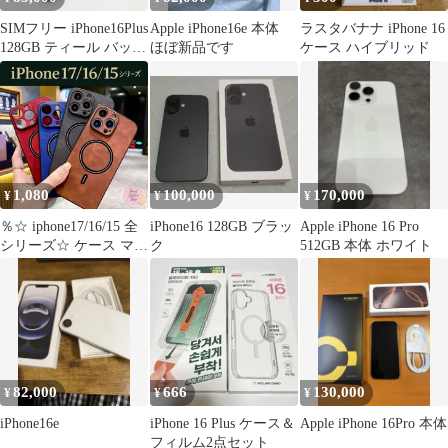
SIMフリー iPhone16Plus
Apple iPhone16e 本体
ラスタバナナ iPhone 16
128GB ティール バッテ
ほぼ新品です
ケース ハイブリッド
リー100%
1,080
100,000
170,000
¥
¥
¥
％☆ iphone17/16/15 全
iPhone16 128GB ブラッ
Apple iPhone 16 Pro
シリーズ☆ ケース マグ
ク
512GB 本体 ホワイト
セーフ Magsafe
17ProMax 17Pro 17Air
16ProMax 16Pro 16Plus
15ProMax 15Pro 15Plus
ワイヤレ｜充電 レザー
＄＄＄
82,000
666
130,000
¥
¥
¥
iPhone16e
iPhone 16 Plus ケース＆
Apple iPhone 16Pro 本体
フィルム2点セット