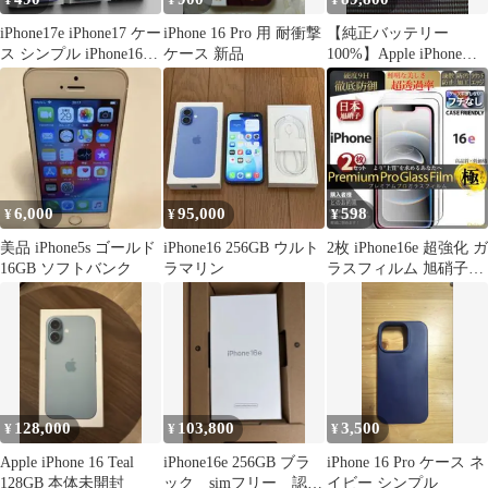
¥
¥
¥
iPhone17e iPhone17 ケー
iPhone 16 Pro 用 耐衝撃
【純正バッテリー
ス シンプル iPhone16
ケース 新品
100%】Apple iPhone
iPhone16e カバー 半透
16PLUS 即発送
明 マット アイフォン16
アイフォン16e 黒 ブラ
ック 緑 グリーン 紺 ネ
イビー 指紋防止 送料無
料
6,000
95,000
598
¥
¥
¥
美品 iPhone5s ゴールド
iPhone16 256GB ウルト
2枚 iPhone16e 超強化 ガ
16GB ソフトバンク
ラマリン
ラスフィルム 旭硝子
iPhone 16e
128,000
103,800
3,500
¥
¥
¥
Apple iPhone 16 Teal
iPhone16e 256GB ブラ
iPhone 16 Pro ケース ネ
128GB 本体未開封
ック simフリー 認定
イビー シンプル