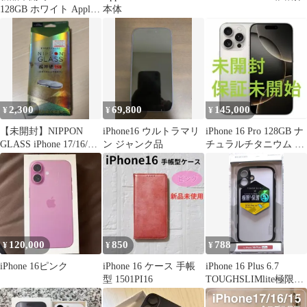
128GB ホワイト Apple
本体
保証あり
2,300
69,800
145,000
¥
¥
¥
【未開封】NIPPON
iPhone16 ウルトラマリ
iPhone 16 Pro 128GB ナ
GLASS iPhone 17/16/16
ン ジャンク品
チュラルチタニウム 認
Plus用
定整備済製品
120,000
850
788
¥
¥
¥
iPhone 16ピンク
iPhone 16 ケース 手帳
iPhone 16 Plus 6.7
型 1501PI16
TOUGHSLIMlite極限保
護763