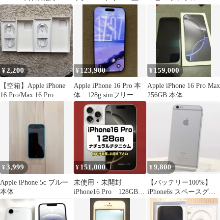
整備済品 新品
2,200
123,900
159,000
¥
¥
¥
【空箱】Apple iPhone
Apple iPhone 16 Pro 本
Apple iPhone 16 Pro Max
16 Pro/Max 16 Pro
体 128g simフリー
256GB 本体
3,999
151,000
9,800
¥
¥
¥
Apple iPhone 5c ブルー
未使用・未開封
【バッテリー100%】
本体
iPhone16 Pro 128GB
iPhone6s スペースグレ
ナチュラルチタニウ
イ 本体 送料無料
ム