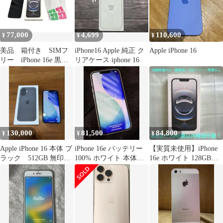
77,000
4,699
110,600
¥
¥
¥
美品 箱付き SIMフ
iPhone16 Apple 純正 ク
Apple iPhone 16
リー iPhone 16e 黒
リアケース iphone 16
128gb 値下げ不可
130,000
81,500
84,800
¥
¥
¥
Apple iPhone 16 本体 ブ
iPhone 16e バッテリー
【実質未使用】iPhone
ラック 512GB 無印
100% ホワイト 本体
16e ホワイト 128GB
SIMフリー
126G 極上美品
SIMフリー 即発送