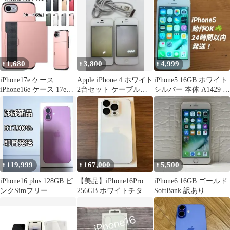
1,680
3,800
4,999
¥
¥
¥
iPhone17e ケース
Apple iPhone 4 ホワイト
iPhone5 16GB ホワイト
iPhone16e ケース 17e
2台セット ケーブル付
シルバー 本体 A1429 ソ
16e カバー
き
フトバンク版
119,999
167,000
5,500
¥
¥
¥
iPhone16 plus 128GB ピ
【美品】iPhone16Pro
iPhone6 16GB ゴールド
ンクSimフリー
256GB ホワイトチタニ
SoftBank 訳あり
ウム