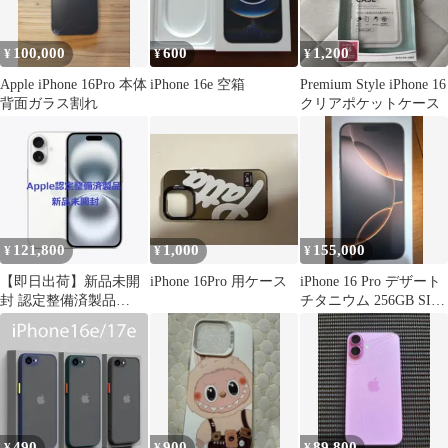
100,000
600
1,200
¥
¥
¥
Apple iPhone 16Pro 本体
iPhone 16e 空箱
Premium Style iPhone 16
背面ガラス割れ
クリアポケットケース
121,800
1,000
155,000
¥
¥
¥
【即日出荷】新品未開
iPhone 16Pro 用ケース
iPhone 16 Pro デザート
封 認定整備済製品
チタニウム 256GB SIM
iPhone16 128GB ホワイ
フリー
ト
490
900
89,800