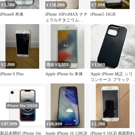
5,500
138,000
7,998
¥
¥
¥
iPhone8 本体
iPhone 16ProMAX ナチ
iPhone5 16GB
ュラルチタニウム
256GB
2,000
5,555
1,999
¥
現在 ¥
¥
iPhone 6 Plus
Apple iPhone 6s 本体
Apple iPhone 純正 シリ
コンケース ブラック ア
ップル 16pro
87,999
60,000
2,500
¥
¥
¥
新品未開封 iPhone 16e
Apple iPhone 16 128GB
iPhone 6 16GB 画面割れ