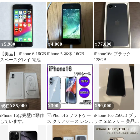
5,980
4,000
77,000
¥
¥
¥
【美品】 iPhone 6 16GB
iPhone 5 本体 16GB
iPhone16e ブラック
スペースグレイ 電池
128GB
100% 動作確認済
85,000
300
90,000
現在 ¥
¥
¥
iPhone 16は完璧に動作
▽iPhone16 ソフトケー
iPhone 16e 256GB ブラ
しています。
ス クリアケース レンズ
ック SIMフリー 美品
保護
バッテリー94%