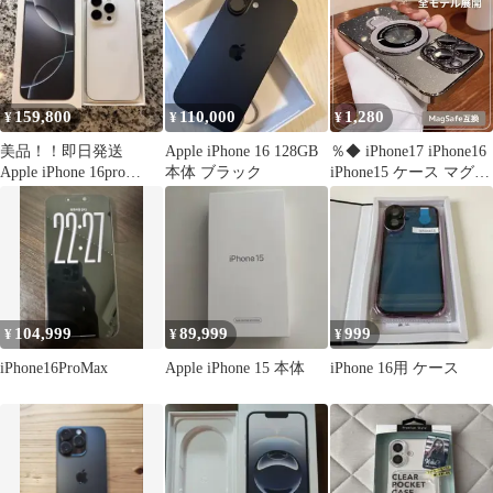
159,800
110,000
1,280
¥
¥
¥
美品！！即日発送
Apple iPhone 16 128GB
％◆ iPhone17 iPhone16
Apple iPhone 16pro
本体 ブラック
iPhone15 ケース マグセ
256GB ホワイト
ーフ 16ProMax 16Pro
16Plus 17ProMax 17Pro
17Air 15ProMax 15Pro
15Plus ラメ グレー 透明
クリア 耐衝撃＄＄＄
104,999
89,999
999
¥
¥
¥
iPhone16ProMax
Apple iPhone 15 本体
iPhone 16用 ケース