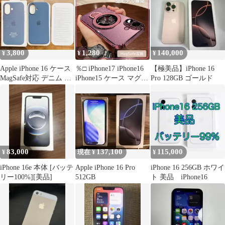
3,800
1,280
140,000
¥
¥
¥
Apple iPhone 16 ケース
％□ iPhone17 iPhone16
【極美品】iPhone 16
MagSafe対応 デニム 純
iPhone15 ケース マグセ
Pro 128GB ゴールド
正品
ーフ 16ProMax 16Pro
16Plus 17ProMax 17Pro
17Air 15ProMax 15Pro
15Plus ラメ ピンク 透明
クリア 耐衝撃＄＄＄
83,000
137,100
115,000
¥
現在 ¥
¥
iPhone 16e 本体 [バッテ
Apple iPhone 16 Pro
iPhone 16 256GB ホワイ
リー100%][美品]
512GB
ト 美品 iPhone16