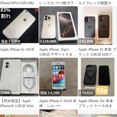
iPhone16Pro/16ProMax
レンズカバー2枚ガラス
カメラレンズ保護カバ
カメラ保護 キラ
保護フィルムクリア0
ー 一体型 MagSafe対応
半透明 PC背面 傷防止
耐衝撃 完全保護
（iPhone 16 対応、ブラ
ック）
1,300
120,000
92,000
現在 ¥
¥
¥
Apple iPhone 6s 16GB
Apple iPhone 16pro
Apple iPhone 16 本体 ブ
128GB デザートチタニ
ラック 128GB SIMフリ
ウム
ー
900
4,500
74,622
¥
現在 ¥
¥
【早め発送】Apple
Apple iPhone 6 16GB 本
Apple iPhone 16e 本体
iPhone16 128GB White
体 シルバー
ブラック ケース付き
箱、ケーブルのみ