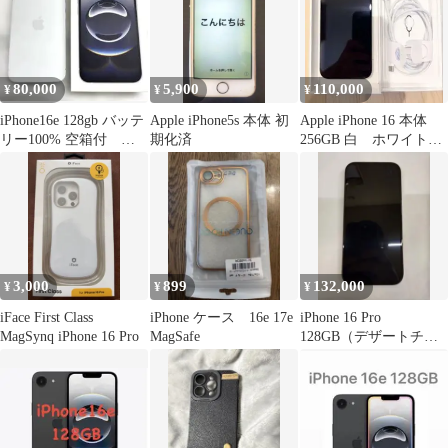
80,000
5,900
110,000
¥
¥
¥
iPhone16e 128gb バッテ
Apple iPhone5s 本体 初
Apple iPhone 16 本体
リー100% 空箱付 ス
期化済
256GB 白 ホワイト
トラップケース付
MYDX3J/A
3,000
899
132,000
¥
¥
¥
iFace First Class
iPhone ケース 16e 17e
iPhone 16 Pro
MagSynq iPhone 16 Pro
MagSafe
128GB（デザートチタ
ニウム）