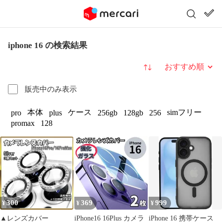
iphone 16 の検索結果
並び替え
販売中のみ表示
本体
ケース
simフリー
pro
plus
256gb
128gb
256
promax
128
300
369
999
¥
¥
¥
▲レンズカバー
iPhone16 16Plus カメラ
iPhone 16 携帯ケース