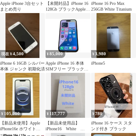
Apple iPhone 3台セット
【未開封品】iPhone 16
iPhone 16 Pro Max
まとめ売り
128Gb ブラックApple版
256GB White Titanium
SIMフリー
4,500
85,000
3,980
現在 ¥
¥
¥
iPhone 6 16GB シルバー
Apple iPhone 16 本体
iPhone5
本体 ジャンク 初期化済
SIMフリー ブラック
128GB
105,000
117,777
780
¥
¥
¥
【新品未使用】Apple
【新品未使用品】
iPhone 16 ケース スタ
iPhone16e ホワイト
iPhone16 White
ンド付き ブラック
256GB
128gb