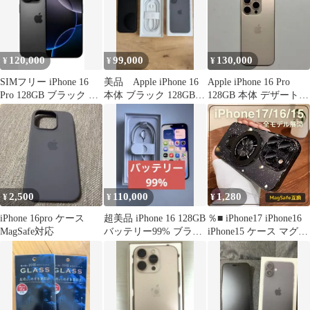
120,000
99,000
130,000
¥
¥
¥
SIMフリー iPhone 16
美品 Apple iPhone 16
Apple iPhone 16 Pro
Pro 128GB ブラック 美
本体 ブラック 128GB
128GB 本体 デザートチ
品
SIMフリー
タニウム
2,500
110,000
1,280
¥
¥
¥
iPhone 16pro ケース
超美品 iPhone 16 128GB
％■ iPhone17 iPhone16
MagSafe対応
バッテリー99% ブラッ
iPhone15 ケース マグセ
ク Simフリー
ーフ 16ProMax 16Pro
16Plus 17ProMax 17Pro
17Air 15ProMax 15Pro
15Plus ラメ 黒色 透明
クリア 耐衝撃＄＄＄