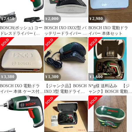
7,610
2,000
2,980
¥
¥
¥
BOSCH(ボッシュ) コー
BOSCH IXO IXO2型 バ
BOSCH IXO 電動ドラ
ドレスドライバー (本
ッテリードライバー 本
イバー 本体セット
体のみ、ビットセット
体
（10本）、マグネット
ビットホルダー、マイ
クロUSBケーブル
（Type-B）、キャリン
グケース) IXO7 0
3,380
1,300
1,600
¥
¥
¥
BOSCH IXO 電動ドラ
【ジャンク品】BOSCH
N*g様 送料込み 【ジ
イバー 本体 ケース付＋
IXO 3型 電動ドライバ
ャンク】BOSCH 電動ド
トルクアダプター
ー 本体&充電器
ライバードリル 部品
とりにどう