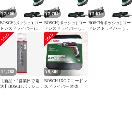
グケース) IXO7 0
グケース) IXO7 0
グケース) IXO7 0
7,800
7,704
7,610
¥
¥
¥
BOSCH(ボッシュ) コー
BOSCH(ボッシュ) コー
BOSCH(ボッシュ) コー
ドレスドライバー (本
ドレスドライバー (本
ドレスドライバー (本
体のみ、ビットセット
体のみ、ビットセット
体のみ、ビットセット
（10本）、マグネット
（10本）、マグネット
（10本）、マグネット
ビットホルダー、マイ
ビットホルダー、マイ
ビットホルダー、マイ
クロUSBケーブル
クロUSBケーブル
クロUSBケーブル
（Type-B）、キャリン
（Type-B）、キャリン
（Type-B）、キャリン
グケース) IXO7 1
グケース) IXO7 1
グケース) IXO7 0
1,788
5,300
¥
¥
【新品・2営業日で発
BOSCH IXO 7 コードレ
送】BOSCH ボッシュ
スドライバー 本体
ボッシュ(BOSCH) IXO
用ドリルアダプター専
用ドリルビット5mmφ
2608577056 奥行0.5×高
さ9.1×幅0.635cm