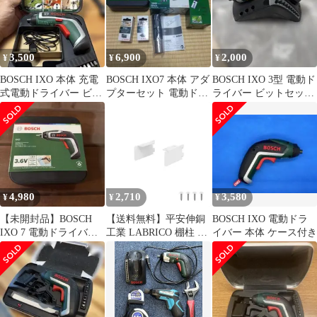
3,500
6,900
2,000
¥
¥
¥
BOSCH IXO 本体 充電
BOSCH IXO7 本体 アダ
BOSCH IXO 3型 電動ド
式電動ドライバー ビッ
プターセット 電動ドラ
ライバー ビットセット
トセット付
イバー
付き
4,980
2,710
3,580
¥
¥
¥
【未開封品】BOSCH
【送料無料】平安伸銅
BOSCH IXO 電動ドラ
IXO 7 電動ドライバー
工業 LABRICO 棚柱 棚
イバー 本体 ケース付き
3.6V ボッシュ
受け 棚受け金具 2枚入
1x4棚受 (棚板1枚用) シ
ェルフレール対応 最大
使用荷重10kg アイアン
100 取付ねじ付き