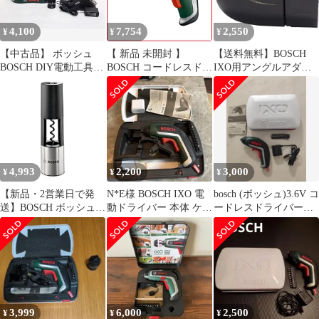
4,100
7,754
2,550
¥
¥
¥
【中古品】 ボッシュ
【 新品 未開封 】
【送料無料】BOSCH
BOSCH DIY電動工具
BOSCH コードレスドラ
IXO用アングルアダプ
DC3.6V バッテリード
イバー IXO(アイ・エッ
ター
ライバー IXO 3 603 J81
クス・オー) IXO7 未使
051 ○YR-20183○
用 送料無料
4,993
2,200
3,000
¥
¥
¥
【新品・2営業日で発
N*E様 BOSCH IXO 電
bosch (ボッシュ)3.6V コ
送】BOSCH ボッシュ
動ドライバー 本体 ケー
ードレスドライバー
ボッシュ IXOアダプタ
ス付き
IXO 3
ー ワインオープナー
3,999
6,000
2,500
¥
¥
¥