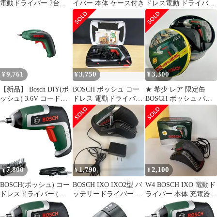
電動ドライバー 2台セ
イバー 本体 ケース付き
ドレス電動 ドライバー
ット アダプター・ビッ
IXO5 正逆転切替 LED
ト付
9,761
3,750
3,300
¥
¥
¥
【新品】 Bosch DIY(ボ
BOSCH ボッシュ コー
★ 希少 レア 限定缶
ッシュ) 3.6V コードレ
ドレス 電動ドライバー
BOSCH ボッシュ バッ
スドライバー(Micro-
IXO
テリードライバー IXO
USB充電コード1個
バッテリー電圧
(USB/ACアダプター無
DC3.6V 容量1.3Ah 動作
し)、ビット5種計5本
確認済み 現状品
(PH1・2・3, S4・6 各1
本付き) ESD3.6 グリー
ン 1
7,800
1,790
2,100
¥
¥
¥
BOSCH(ボッシュ) コー
BOSCH IXO IXO2型 バ
W4 BOSCH IXO 電動ド
ドレスドライバー (本
ッテリードライバー 本
ライバー 本体 充電器
体のみ、ビットセット
体
ビットセット
（10本）、マグネット