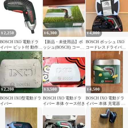
2,250
6,300
4,000
¥
¥
¥
BOSCH IXO 電動ドラ
【新品・未使用品】ボ
BOSCH ボッシュ IXO
イバー ビット付 動作確
ッシュ(BOSCH) コード
コードレスドライバ
認済
レス電動ドライバー
ー 動作品
IXO5
2,200
3,500
4,500
¥
¥
¥
BOSCH IXO型電動ドラ
BOSCH IXO 電動ドラ
BOSCH IXO 電動ドラ
イバー
イバー 本体 ケース付き
イバー 本体 充電器 ビ
ットセット