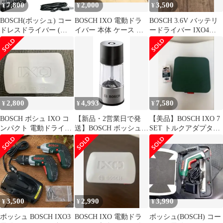
7,800
2,000
3,500
¥
¥
¥
BOSCH(ボッシュ) コー
BOSCH IXO 電動ドラ
BOSCH 3.6V バッテリ
ドレスドライバー (本
イバー 本体 ケース ビ
ードライバー IXO4
体のみ、ビットセット
ットセット
PLUS型ケース付き
（10本）、マグネット
ビットホルダー、マイ
クロUSBケーブル
（Type-B）、キャリン
グケース) IXO7 0
2,800
4,993
7,580
¥
¥
¥
BOSCH ボシュ IXO コ
【新品・2営業日で発
【美品】BOSCH IXO 7
ンパクト 電動ドライバ
送】BOSCH ボッシュ
SET トルクアダプター
ー
IXOアダプター ペッパ
付
ーミル SPICE
3,500
2,990
3,990
¥
¥
¥
ボッシュ BOSCH IXO3
BOSCH IXO 電動ドラ
ボッシュ(BOSCH) コー