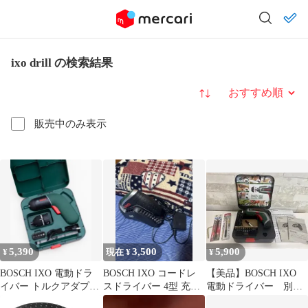
ixo drill の検索結果
並び替え
販売中のみ表示
5,390
3,500
5,900
¥
現在 ¥
¥
BOSCH IXO 電動ドラ
BOSCH IXO コードレ
【美品】BOSCH IXO
イバー トルクアダプタ
スドライバー 4型 充電
電動ドライバー 別売
ー付 ボッシュ 工具
器セット
ビット・ドリル付き‼️