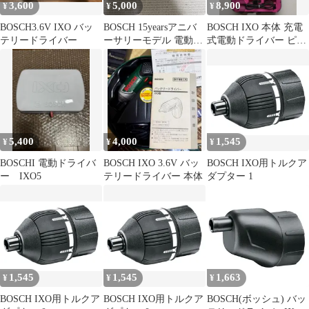
3,600
5,000
8,900
¥
¥
¥
BOSCH3.6V IXO バッ
BOSCH 15yearsアニバ
BOSCH IXO 本体 充電
テリードライバー
ーサリーモデル 電動ド
式電動ドライバー ピン
ライバー アタッチメン
ク ケース付き
ト付
5,400
4,000
1,545
¥
¥
¥
BOSCHI 電動ドライバ
BOSCH IXO 3.6V バッ
BOSCH IXO用トルクア
ー IXO5
テリードライバー 本体
ダプター 1
1,545
1,545
1,663
¥
¥
¥
BOSCH IXO用トルクア
BOSCH IXO用トルクア
BOSCH(ボッシュ) バッ