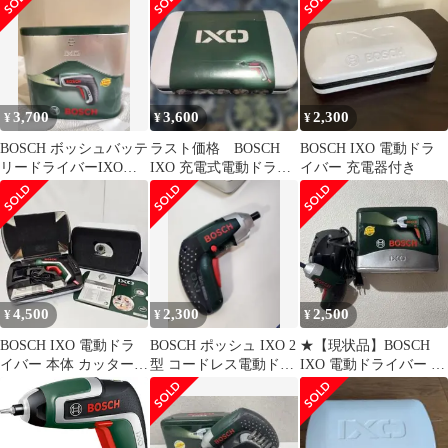
3,700
3,600
2,300
¥
¥
¥
BOSCH ボッシュバッテ
ラスト価格 BOSCH
BOSCH IXO 電動ドラ
リードライバーIXO４
IXO 充電式電動ドライ
イバー 充電器付き
型 セット＋トルクアダ
バー 本体 ケース付き
プター
4,500
2,300
2,500
¥
¥
¥
BOSCH IXO 電動ドラ
BOSCH ポッシュ IXO 2
★【現状品】BOSCH
イバー 本体 カッターア
型 コードレス電動ドラ
IXO 電動ドライバー 本
ダプター付
イバー
体 ボッシュ★