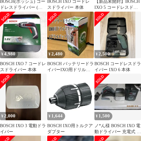
BOSCH(ボッシュ) コー
BOSCH IXO コードレ
【新品未開封】BOSCH
ドレスドライバー (本
スドライバー 本体
IXO 5 コードレスドラ
体のみ、ビットセット
イバー 本体
（10本）、マグネット
ビットホルダー、マイ
クロUSBケーブル
（Type-B）、キャリン
グケース) IXO7 1
4,980
2,480
2,500
¥
¥
¥
BOSCH IXO 7 コードレ
BOSCH バッテリードラ
BOSCH コードレスドラ
スドライバー 本体
イバーIXO用ドリルア
イバー IXO 6 本体
ダプター(ドリルビット
付き)
2,000
1,644
1,500
¥
¥
¥
BOSCH IXO 3 電動ドラ
BOSCH IXO用トルクア
ノ*ん様 BOSCH IXO 電
イバー
ダプター
動ドライバー 充電式 ビ
ットセット付き