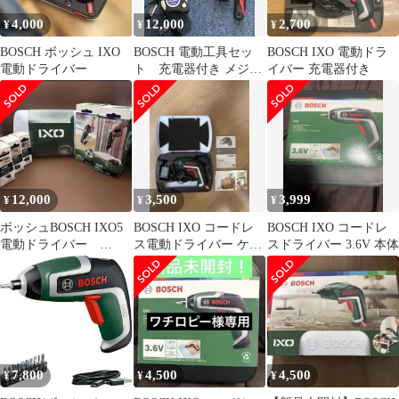
4,000
12,000
2,700
¥
¥
¥
BOSCH ボッシュ IXO
BOSCH 電動工具セッ
BOSCH IXO 電動ドラ
電動ドライバー
ト 充電器付き メジャ
イバー 充電器付き
ー モンキーレンチ お
得セット あ
12,000
3,500
3,999
¥
¥
¥
ボッシュBOSCH IXO5
BOSCH IXO コードレ
BOSCH IXO コードレ
電動ドライバー
ス電動ドライバー ケー
スドライバー 3.6V 本体
CUTTER コードレス
ス付
7,800
4,500
4,500
¥
¥
¥