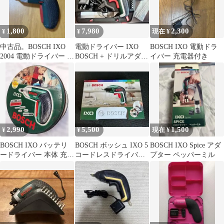
1,800
7,980
2,300
¥
¥
現在 ¥
中古品。BOSCH IXO
電動ドライバー IXO
BOSCH IXO 電動ドラ
2004 電動ドライバー 本
BOSCH + ドリルアダプ
イバー 充電器付き
体
タ
2,990
5,500
1,500
¥
¥
現在 ¥
BOSCH IXO バッテリ
BOSCH ボッシュ IXO 5
BOSCH IXO Spice アダ
ードライバー 本体 充電
コードレスドライバ
プター ペッパーミル
器セット
ー 美品