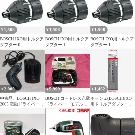
1,508
1,508
1,508
¥
¥
¥
BOSCH IXO用トルクア
BOSCH IXO用トルクア
BOSCH IXO用トルクア
ダプター 0
ダプター 1
ダプター 1
2,000
5,999
1,462
¥
¥
¥
中古品。BOSCH IXO
BOSCH コードレス充電
ボッシュ(BOSCH)IXO
2005 電動ドライバー 本
ドライバー モデル
用ドリルアダプター専
体 充電器セット
IXO 未使用品 4101-
用ドリルビット
08-1
5mmφ2608577056奥行
0.5x高さ9.1x幅0.635cm