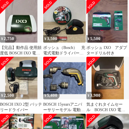
セット付き
トセット付
2,750
3,500
5,500
¥
¥
¥
【完品】動作品 使用頻
ボッシュ（Bosch） 充
ボッシュ IXO アダプ
度低 BOSCH IXO 電動
電式電動ドライバー
タードリル付き
ドライバー 本体 ケース
「IXO」
付き
2,500
5,400
3,980
¥
¥
¥
BOSCH IXO 2型 バッテ
BOSCH 15yearsアニバ
気まぐれタイムセー
リードライバー
ーサリーモデル 電動ド
ル BOSCH IXO 電動
ライバー アタッチメン
ドライバー 本体 ケース
ト付
付