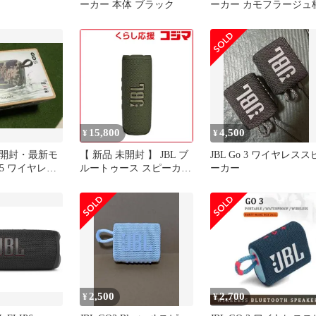
ーカー 本体 ブラック
ーカー カモフラージュ
15,800
4,500
¥
¥
開封・最新モ
【 新品 未開封 】 JBL ブ
JBL Go 3 ワイヤレスス
o5 ワイヤレス
ルートゥース スピーカー
ーカー
［防水 /Bluetooth対応］
グリーン JBLFLIP6GREN
未使用 送料無料
2,500
2,700
¥
¥