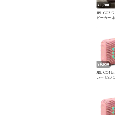
1,700
¥
JBL GO
ピーカー 
9,950
¥
JBL GO4 B
カー USB 
防水/アプ
ブラジエー
タブル/ス
ク JBLGO4