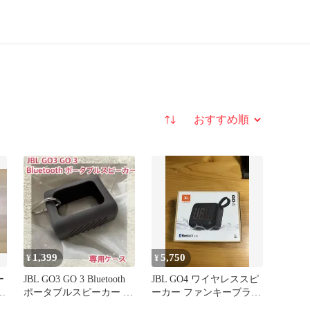
並び替え
1,399
5,750
¥
¥
ー
JBL GO3 GO 3 Bluetooth
JBL GO4 ワイヤレススピ
ワ
ポータブルスピーカー 専
ーカー ファンキーブラッ
用保護収納
ク Bluetooth