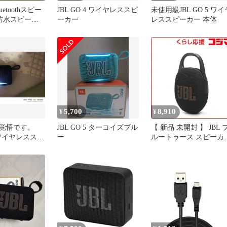
luetoothスピー
JBL GO 4 ワイヤレススピ
未使用級JBL GO 5 ワイ
 防水スピーカ
ーカー
レススピーカー 本体
5,700
8,910
¥
¥
覚悟です。
JBL GO 5 ターコイズブル
【 新品 未開封 】 JBL 
5 ワイヤレススピ
ー
ルートゥース スピーカ
用一回
［防水 /Bluetooth対応］
Black JBLCLIP5BLK 未
用 送料無料