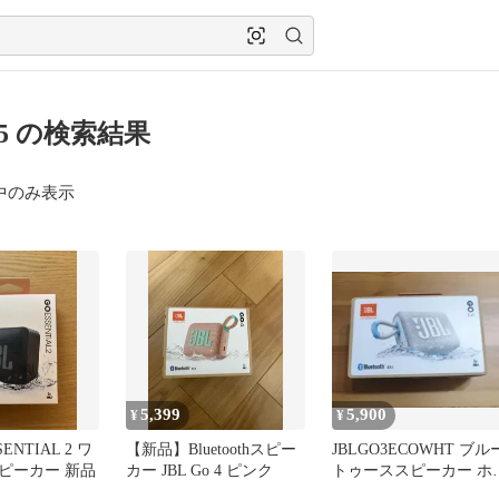
go-5 の検索結果
中のみ表示
5,399
5,900
¥
¥
SENTIAL 2 ワ
【新品】Bluetoothスピー
JBLGO3ECOWHT ブル
ピーカー 新品
カー JBL Go 4 ピンク
トゥーススピーカー ホ
イト