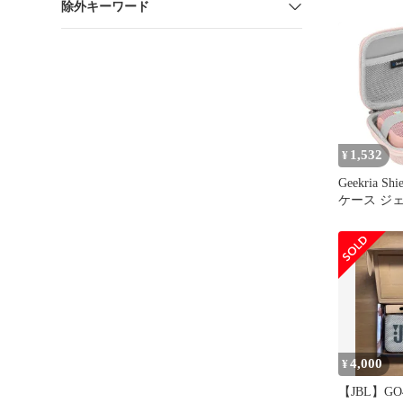
除外キーワード
ロー 防水 J
使用 送料
1,532
¥
Geekria S
ケース ジ
JBL Go 5、
Go 3 Ec
応、交換用
ポータブル
護キャリー
ブル収納、
カラビナ付き
4,000
¥
【JBL】G