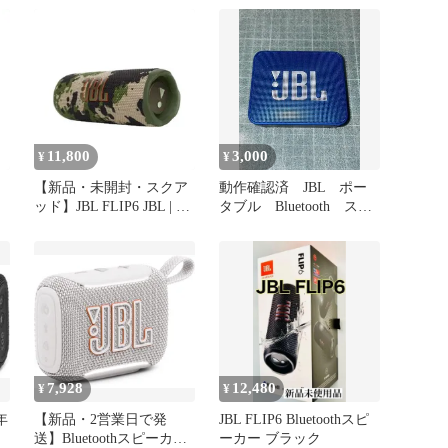
11,800
3,000
¥
¥
【新品・未開封・スクア
動作確認済 JBL ポー
ッド】JBL FLIP6 JBL | ジ
タブル Bluetooth スピ
ェービーエル JBLFLIP6
ーカー JBL GO 2
Bluetoothポータブルワイ
ヤレススピーカー 低音
防水 防塵 IP67 コンパク
ト パーティー squad
7,928
12,480
¥
¥
0年
【新品・2営業日で発
JBL FLIP6 Bluetoothスピ
送】Bluetoothスピーカー
ーカー ブラック