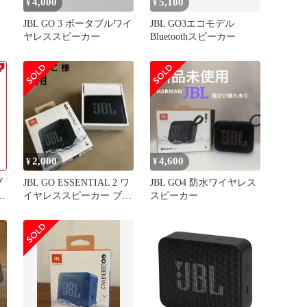
4,000
5,100
¥
¥
JBL GO 3 ポータブルワイ
JBL GO3エコモデル
ヤレススピーカー
Bluetoothスピーカー
ピ
回
5
2,000
4,600
¥
¥
JBL GO ESSENTIAL 2 ワ
JBL GO4 防水ワイヤレス
ー
イヤレススピーカー ブラ
スピーカー
ック