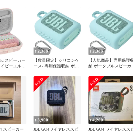
BLGO3YEL 未
C充電/IP67防塵防水/アプ
JBLGO3BLK
無料
リ対応/パッシブラジエー
ター搭載/ポータブル/ホ
ワイト JBLGO4WHT
2,388
2,388
¥
¥
hield スピーカー
【数量限定】シリコンケ
【人気商品】専用保護
ェイビーエル
ース- 専用保護収納 ポー
納 ポータブルスピーカ
Go 4、Go 3、
タブルスピーカー
シリコンケース-
o ケースカバー対
Bluetooth Aenllosi 3 GO
Bluetooth 3 Aenllosi GO
ハードシェル
(ミントグリーン) GO3
GO3 (ミントグリーン)
スピーカー保
（ケースのみ）JBL
（ケースのみ）JBL
バッグ、ケー
キーチェーン
 (ピンク) 1
3,900
4,200
¥
¥
O4 スピーカー
JBL GO4ワイヤレススピ
JBL GO4 ワイヤレスス