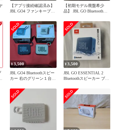
ヤ
【アプリ接続確認済み】
【初期モデル廃盤希少
JBL GO4 ファンキーブラ
品】 JBL GO Bluetoothス
ック
ピーカー
3,500
3,500
¥
¥
ブ
JBL GO4 Bluetoothスピー
JBL GO ESSENTIAL 2
ー
カー 右のグリーン１台だ
Bluetoothスピーカー ブル
け！
ー
使