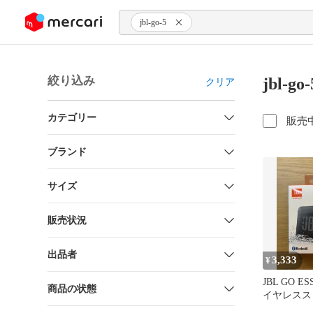
ンツにスキップ
jbl-go-5
絞り込み
jbl-
クリア
カテゴリー
販売
ブランド
サイズ
販売状況
出品者
3,333
¥
JBL GO ES
商品の状態
イヤレスス