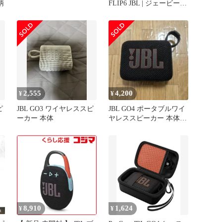
柄
FLIP6 JBL | ジェービーエ
ル JBLFLIP6 Bluetoothポ
ータブルワイヤレススピ
ーカー 低音 防水 防塵
IP67 コンパクト パーテ
ィー
2,555
4,200
¥
¥
ピ
JBL GO3 ワイヤレススピ
JBL GO4 ポータブルワイ
ーカー 本体
ヤレススピーカー 本体
ブラック
8,910
1,624
¥
¥