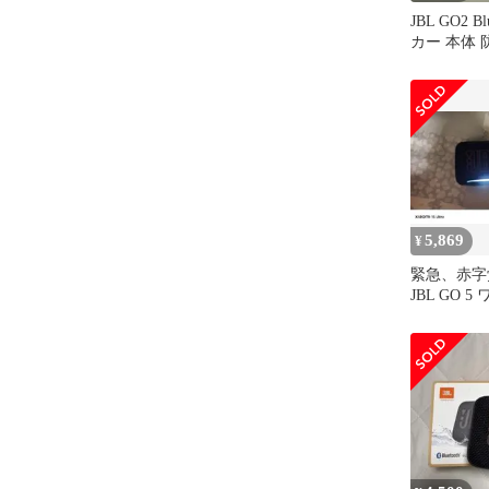
JBL GO2 B
カー 本体
ー
5,869
¥
緊急、赤字
JBL GO 
ーカー 使