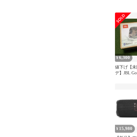
6,300
¥
値下げ【未
デ】JBL G
スピーカ
15,980
¥