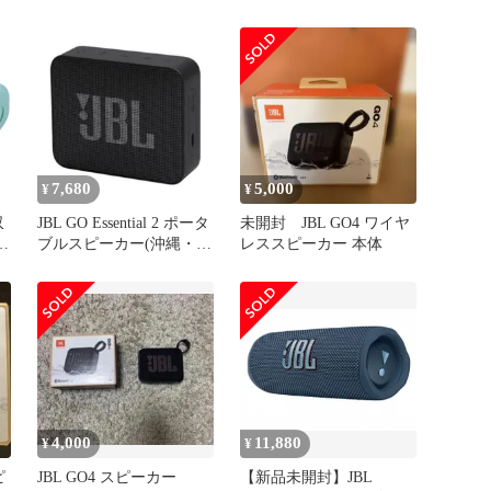
JBL GO 5 ホワイト
7,680
5,000
¥
¥
収
JBL GO Essential 2 ポータ
未開封 JBL GO4 ワイヤ
ー
ブルスピーカー(沖縄・離
レススピーカー 本体
島の方不可)
4,000
11,880
¥
¥
ピ
JBL GO4 スピーカー
【新品未開封】JBL