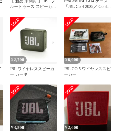
ピ
【 新品 未開封 】 JBL ブ
ProCase JBL GO4 ケース
ルートゥース スピーカー
「JBL Go 4 2025／ Go 3
［防水 /Bluetooth対応］
／ Go 3 Eco Ultra」に対
Funky Black
応 JBLスピーカー保護バ
JBLCLIP5BLKO 未使用
ッグ 防水 携帯用 耐衝撃
送料無料
EVAカバー -ブラック 1
2,700
6,000
¥
¥
イ
JBL ワイヤレススピーカ
JBL GO 5 ワイヤレススピ
ー カーキ
ーカー
3,500
2,000
¥
¥