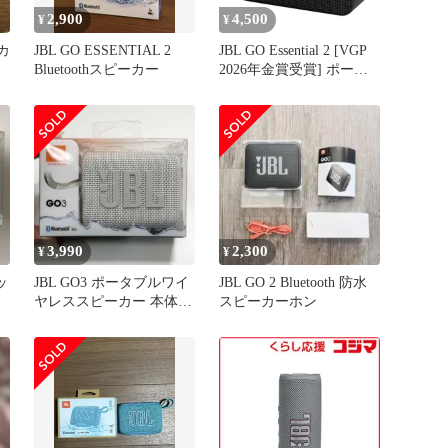
2,900
4,500
¥
¥
ーカ
JBL GO ESSENTIAL 2
JBL GO Essential 2 [VGP
Bluetoothスピーカー
2026年金賞受賞] ポータ
ブルスピーカー ワイヤレ
ス コンパクト IP67 防水
防塵 USB Type-C お風呂
(ブラック) 0
3,990
2,300
¥
¥
ラッ
JBL GO3 ポータブルワイ
JBL GO 2 Bluetooth 防水
ヤレススピーカー 本体
スピーカーホン
新品未使用 ホワイト