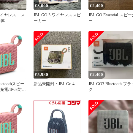
3,000
2,400
¥
¥
3 ワイヤレス ス
JBL GO 3 ワイヤレススピ
JBL GO Essential スピ
本体
ーカー
ー
5,980
2,400
¥
¥
luetoothスピー
新品未開封・JBL Go 4
JBL GO3 Bluetooth プ
C充電/IP67防塵
ク
リ対応/パッシ
ター搭載/ポー
ウォッシュピン
PINK [ピンク]