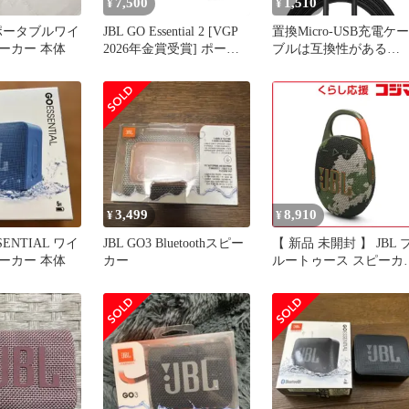
7,500
1,510
¥
¥
4 ポータブルワイ
JBL GO Essential 2 [VGP
置換Micro-USB充電ケー
ーカー 本体
2026年金賞受賞] ポータ
ブルは互換性がある
ブルスピーカー ワイヤレ
JBL/Beats/UE Boom/Bose
ス コンパクト IP67 防水
SoundLinkカラーポータ
防塵 USB Type-C お風呂
ブルスピーカー、
(ブラック)e
SoundSportイヤホンス
ーカー、mini-II/micro/
転/Plus充電ケーブル（1.
M）
3,499
8,910
¥
¥
SSENTIAL ワイ
JBL GO3 Bluetoothスピー
【 新品 未開封 】 JBL ブ
ーカー 本体
カー
ルートゥース スピーカ
［防水 /Bluetooth対応］
Squad JBLCLIP5SQUAD
未使用 送料無料