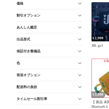
価格
割引オプション
あんしん鑑定
2,900
¥
出品形式
JBL go3
保証付き整備品
色
発送オプション
配送料の負担
5,480
¥
タイムセール割引率
【 新品 未開
Bluetoo