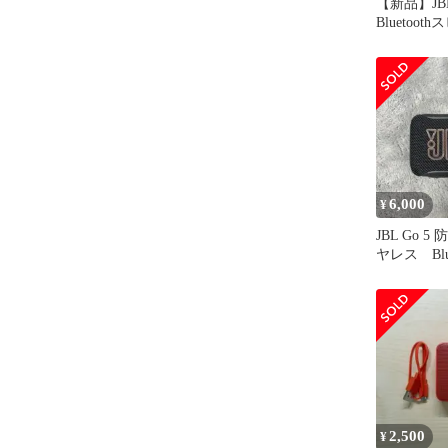
【新品】JBL
Bluetoot
ェイ・スピ
成/USB C
水/パッシ
搭載/ポー
ク JBLFLI
6,000
¥
JBL Go 
ヤレス Blu
カー
2,500
¥