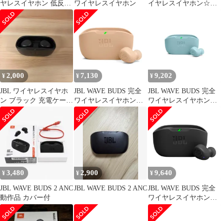
ヤレスイヤホン 低反発
ワイヤレスイヤホン
イヤレスイヤホン☆動
イヤーピース付属
作確認済☆
2,000
7,130
9,202
¥
¥
¥
JBL ワイヤレスイヤホ
JBL WAVE BUDS 完全
JBL WAVE BUDS 完全
ン ブラック 充電ケース
ワイヤレスイヤホン
ワイヤレスイヤホン
付き
Bluetooth/IP54防水防塵/
Bluetooth/IP54防水防塵/
アプリ対応USBタイプ
アプリ対応USBタイプ
C/ベージュ
C/ミント
JBLWBUDSBEG 小 [ベ
JBLWBUDSMIT 小
ージュ]
3,480
2,900
9,640
¥
¥
¥
JBL WAVE BUDS 2 ANC
JBL WAVE BUDS 2 ANC
JBL WAVE BUDS 完全
動作品 カバー付
ワイヤレスイヤホン
Bluetooth/IP54防水防塵/
アプリ対応USBタイプ