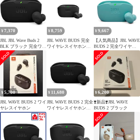
7,370
8,759
9,667
¥
¥
¥
JBL JBL Wave Buds 2
JBL WAVE BUDS 完全
【人気商品】JBL WAVE
BLK ブラック 完全ワイ
ワイヤレスイヤホン
BUDS 2 完全ワイヤレ
ヤレスイヤホン ノイズ
Bluetooth/IP54防水防塵/
スイヤホン Bluetooth/ア
キャンセリング
アプリ対応USBタイプ
クティブノイズキャン
JBLWBUDS2BLK
C/ブラック
セリング/マルチポイン
JBLWBUDSBLK 小
ト / IP54防水防塵 / ア
プリ対応/USB Type-C/
ブルー /
JBLWBUDS2BLU
5,700
11,680
6,200
¥
¥
¥
JBL WAVE BUDS 2 ワイ
JBL WAVE BUDS 2 完全
❣️新品❣️JBL WAVE
ヤレスイヤホン
ワイヤレスイヤホン
BUDS 2 ブラック
Bluetooth/アクティブノ
イズキャンセリング/マ
ルチポイント / IP54防
水防塵 / アプリ対
応/USB Type-C/ブラッ