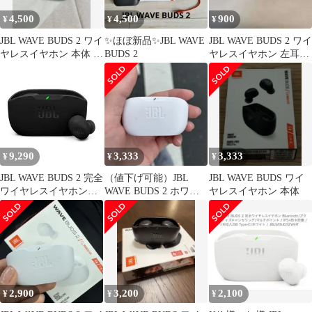
4,500
4,500
900
¥
¥
¥
JBL WAVE BUDS 2 ワイ
✨ほぼ新品✨JBL WAVE
JBL WAVE BUDS 2 ワイ
ヤレスイヤホン 本体 ブ
BUDS 2
ヤレスイヤホン 左耳の
ラック
み 本体
9,290
3,333
3,333
¥
¥
¥
JBL WAVE BUDS 2 完全
（値下げ可能）JBL
JBL WAVE BUDS ワイ
ワイヤレスイヤホン
WAVE BUDS 2 ホワイ
ヤレスイヤホン 本体
Bluetooth/アクティブノ
ト 箱付き
イズキャンセリング/マ
ルチポイント / IP54防
水防塵 / アプリ対
応/USB Type-C/ブラッ
ク / JBLWBUDS2BLK
2,900
3,200
2,100
¥
¥
¥