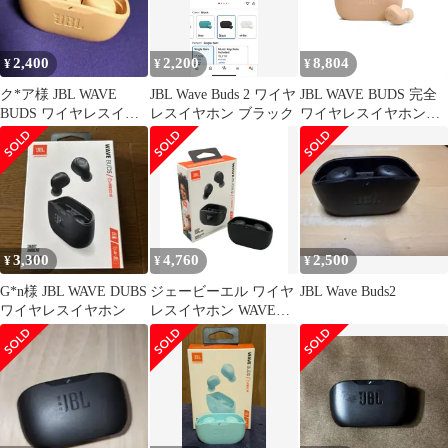
2,400
2,200
8,804
¥
¥
¥
ク*ア様 JBL WAVE
JBL Wave Buds 2 ワイヤ
JBL WAVE BUDS 完全
BUDS ワイヤレスイヤ
レスイヤホン ブラック
ワイヤレスイヤホン
ホン
Bluetooth/IP54防水防塵/
アプリ対応USBタイプ
C/ベージュ
JBLWBUDSBEG 小
3,300
4,760
2,500
¥
¥
¥
G*n様 JBL WAVE DUBS
ジェービーエル ワイヤ
JBL Wave Buds2
ワイヤレスイヤホン
レスイヤホン WAVE
BUDS 2 WAVE BUDS 2
INPUT JBL