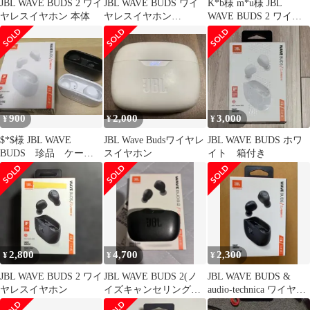
JBL WAVE BUDS 2 ワイ
JBL WAVE BUDS ワイ
K*b様 m*u様 JBL
ヤレスイヤホン 本体
ヤレスイヤホン
WAVE BUDS 2 ワイヤ
Bluetooth
レスイヤホン ホワイト
900
2,000
3,000
¥
¥
¥
$*$様 JBL WAVE
JBL Wave Budsワイヤレ
JBL WAVE BUDS ホワ
BUDS 珍品 ケース
スイヤホン
イト 箱付き
黒、白各1。本体 黒L、
白R
2,800
4,700
2,300
¥
¥
¥
JBL WAVE BUDS 2 ワイ
JBL WAVE BUDS 2(ノ
JBL WAVE BUDS &
ヤレスイヤホン
イズキャンセリング搭
audio-technica ワイヤレ
載)
スセット