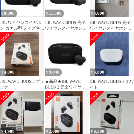
ク / JBLWBUDS2BLKmt
93197f5b
8,800
11,580
4,000
¥
¥
¥
JBL ワイヤレスイヤホ
JBL WAVE BUDS 完全
JBL WAVE BUDS 完全
ン カナル型 ノイズキャ
ワイヤレスイヤホン
ワイヤレスイヤホン ベ
ンセリング typeC IP54
Bluetooth/IP54防水防塵/
ージュ
最大40時間再生 JBL
アプリ対応USBタイプ
Wave Buds 2 ブラック系
C/ブラック
JBLWBUDSBLK 小e
25292037
4,000
9,440
3,800
¥
¥
¥
JBL WAVE BUDS 2 ブラ
★新品★JBL WAVE
JBL WAVE BUDS 2 ホワ
ック
BUDS 2 完全ワイヤレ
イト
スイヤホン Bluetooth/ア
クティブノイズキャン
セリング/マルチポイン
ト / IP54防水防塵 / ア
プリ対応/USB Type-C/
ブラック /
JBLWBUDS2BLK
4,980
2,000
6,500
¥
¥
¥
3ce00e68