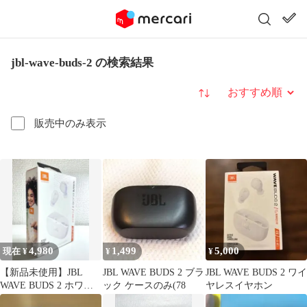
jbl-wave-buds-2 の検索結果
並び替え
販売中のみ表示
4,980
1,499
5,000
現在 ¥
¥
¥
【新品未使用】JBL
JBL WAVE BUDS 2 ブラ
JBL WAVE BUDS 2 ワイ
WAVE BUDS 2 ホワイ
ック ケースのみ(78
ヤレスイヤホン
ト ※本体未開封、箱開