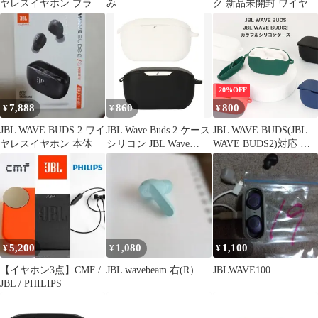
ヤレスイヤホン ブラッ
み
ク 新品未開封 ワイヤレ
ク Bluetooth
スイヤホン
20%OFF
7,888
860
800
¥
¥
¥
JBL WAVE BUDS 2 ワイ
JBL Wave Buds 2 ケース
JBL WAVE BUDS(JBL
ヤレスイヤホン 本体
シリコン JBL Wave
WAVE BUDS2)対応 シ
Buds 2世代 カバー ピク
リコン保護ケース
セル カラナビケース 持
ち運び ソフト 耐衝撃
軽量 カバー シリコン製
ワイヤレスイヤホン 収
納ケース
5,200
1,080
1,100
¥
¥
¥
【イヤホン3点】CMF /
JBL wavebeam 右(R）
JBLWAVE100
JBL / PHILIPS