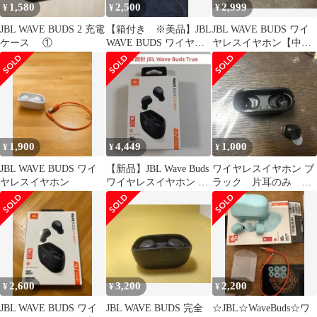
1,580
2,500
2,999
¥
¥
¥
JBL WAVE BUDS 2 充電
【箱付き ※美品】JBL
JBL WAVE BUDS ワイ
ケース ①
WAVE BUDS ワイヤレ
ヤレスイヤホン【中
スイヤホン※一箇所ヒ
古】
ビ有り
1,900
4,449
1,000
¥
¥
¥
JBL WAVE BUDS ワイ
【新品】JBL Wave Buds
ワイヤレスイヤホン ブ
ヤレスイヤホン
ワイヤレスイヤホン ブ
ラック 片耳のみ レ
ラック
フト JBL wave buds 2
2,600
3,200
2,200
¥
¥
¥
JBL WAVE BUDS ワイ
JBL WAVE BUDS 完全
☆JBL☆WaveBuds☆ワ