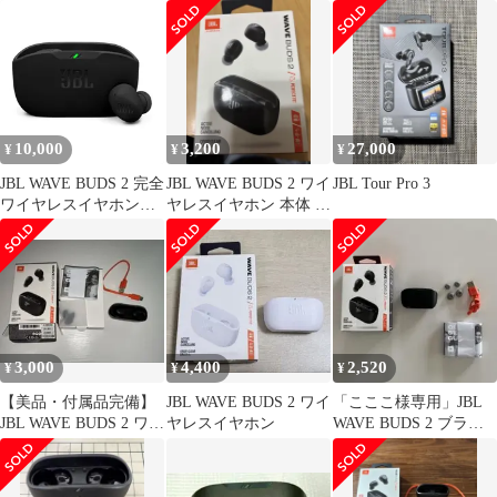
10,000
3,200
27,000
¥
¥
¥
JBL WAVE BUDS 2 完全
JBL WAVE BUDS 2 ワイ
JBL Tour Pro 3
ワイヤレスイヤホン
ヤレスイヤホン 本体 ブ
Bluetooth/アクティブノ
ラック
イズキャンセリング/マ
ルチポイント / IP54防
水防塵 / アプリ対
応/USB Type-C/ブラッ
ク / JBLWBUDS2BLK
3,000
4,400
2,520
¥
¥
¥
【美品・付属品完備】
JBL WAVE BUDS 2 ワイ
「こここ様専用」JBL
JBL WAVE BUDS 2 ワイ
ヤレスイヤホン
WAVE BUDS 2 ブラッ
ヤレスイヤホン
ク (右耳のみ)