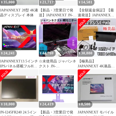
35,000
21,717
14,581
¥
¥
¥
JAPANNEXT 28型 4K液
【新品・3営業日で発
【全額返金保証】【最
晶ディスプレイ 本体
送】JAPANNEXT JN-
速発送】JAPANNEXT
IPS215F2-HSP(JN-
JN-IPS282UHDR-C65W
IPS215F2-HSP)
28インチ 美品 動作確認
済
24,241
44,780
30,880
¥
¥
¥
JAPANNEXT13.5インチ
☆未使用品 ジャパンネ
【極美品】
IPSパネル搭載フルHD+
クスト JN-
JAPANNEXT 4K液晶
(1920x1280)解像度モバ
27IPSB4FLUHDR 4Kモ
ゲーミングモニター
イルモニターJN-MD-
ニター
ほぼ未使用
IPS135FPminiHDMIUSB
Type-CsRGB:100%アス
ペク
10,000
24,419
8,500
¥
¥
¥
JN-I245FR240 24.5イン
【新品・3営業日で発
JAPANNEXT モバイル