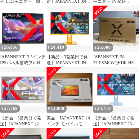
チ LEDモニター 箱あ
送】JAPANNEXT JN-
モニター JN-MD-
り
IPS238G165F-HSP-
IPS105FHDPR
PP(JN-IPS238G165F-
HSP-P)
26,856
24,419
25,000
¥
¥
¥
JAPANNEXT13.5インチ
【新品・3営業日で発
JAPANNEXT JN-
IPSパネル搭載フルHD+
送】JAPANNEXT JN-
27IPS240WQHDR-HSP
(1920x1280)解像度モバ
IPS238G165F-HSP-
本体
イルモニターJN-MD-
YE(JN-IPS238G165F-
IPS135FPminiHDMIUSB
HSP-Y)
Type-CsRGB:100%アス
ペクト比3:2スマートケ
ース付き【2年保証】
27,769
13,000
24,419
¥
¥
¥
【新品・3営業日で発
美品 JAPANNEXT 14
【新品・3営業日で発
送】JAPANNEXT ジャ
インチ モバイルモニタ
送】JAPANNEXT JN-
パンネクスト JN-MD-
ー JN-MD-IPS14F
IPS238G165F-HSP-
IPS156F2-W(JN-MD-
BB(JN-IPS238G165F-