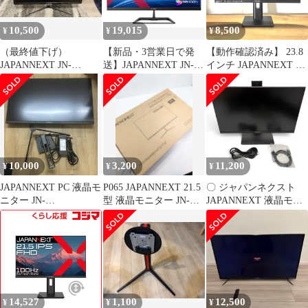
10,500
19,015
8,500
¥
¥
¥
（最終値下げ）
【新品・3営業日で発
【動作確認済み】 23.8
JAPANNEXT JN-
送】JAPANNEXT JN-
インチ JAPANNEXT 高
T24165FHDR 144/165Hz
IPS215F3(JN-IPS215F3)
画質モニターJN-
IPS238FHDR-C65W-
HSP フルHD USB
TypeC ①
10,000
3,200
11,200
¥
¥
¥
JAPANNEXT PC 液晶モ
P065 JAPANNEXT 21.5
〇 ジャパンネクスト
ニター JN-
型 液晶モニター JN-
JAPANNEXT 液晶モニ
IPS28UHDRC65W 中古
IPS215FHD
ター JN-IPS238FHDR-
C65W-HSP 23.8インチ
フルHD IPS HDMI タイ
プC スピーカー 昇降 ピ
ボット 2600-4862
14,527
1,100
12,500
¥
¥
¥