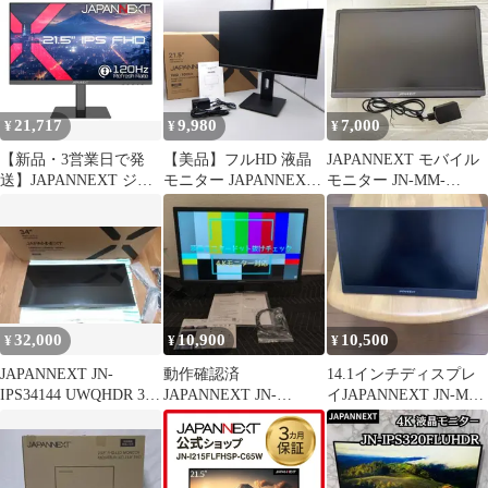
JAPANNEXT 23.8イン
チモニター JN-
IPS244UHDR
21,717
9,980
7,000
¥
¥
¥
【新品・3営業日で発
【美品】フルHD 液晶
JAPANNEXT モバイル
送】JAPANNEXT ジャ
モニター JAPANNEXT
モニター JN-MM-
パンネクスト JN-
21.5インチ IPSパネル搭
I156FR-T
215IPS120F-HSP(JN-
載 JN-IPS215F2-HSP
215IPS120F-HSP)
HDMI VGA 高さ調整 縦
回転
32,000
10,900
10,500
¥
¥
¥
JAPANNEXT JN-
動作確認済
14.1インチディスプレ
IPS34144 UWQHDR 34
JAPANNEXT JN-
イJAPANNEXT JN-MD-
型 ワイド
V236FHDR-C65W 液晶
IPS141FHDR
モニター 2