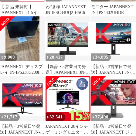
【 新品 未開封 】
わ*き様 JAPANNEXT
モニター JAPANNEXT
JAPANNEXT 21.5イン
JN-IPSC34UQ2-HSC6 付
JN-IPS4302UHDR
チ IPSパネル搭載 フル
属のモニター
HD(1920x1080)解像度
液晶モニター HDMI
VGA 高さ調整 ピボッ
ト(縦回転) (2年保証)
JN-IPS215F2-HSP 未使
用 送料無料
9,000
28,417
34,895
¥
¥
¥
JAPANNEXT ディスプ
【新品・3営業日で発
【新品・3営業日で発
レイ JN-IPS238G200F-
送】JAPANNEXT JN-
送】JAPANNEXT JN-
HSP-BB②
IPS245G240F(JN-
IPS238Q-HSP(JN-
IPS245G240F)
IPS238Q-HSP)
21,717
32,541
37,498
¥
¥
¥
【新品・3営業日で発
JAPANNEXT 28インチ
【新品・3営業日で発
送】JAPANNEXT JN-
ゲーミングモニター
送】JAPANNEXT ジャ