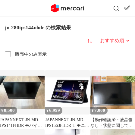
jn-280ips144uhdr の検索結果
並び替え
販売中のみ表示
8,500
6,999
7,000
¥
¥
¥
JAPANNEXT JN-MD-
JAPANNEXT JN-MD-
【動作確認済・液晶傷
IPS141FHDR モバイル
IPS1563FHDR-T モニタ
なし・状態に関して説
モニター 本体
ー ジャンク品
明欄記載】