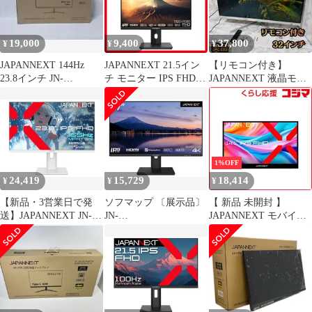
19,000
9,400
37,800
¥
¥
¥
JAPANNEXT 144Hz
JAPANNEXT 21.5イン
【リモコン付き】
23.8インチ JN-
チ モニター IPS FHD
JAPANNEXT 液晶モニ
238Gi144FHDR
75Hz HDMI Type-C JN-
ター JN-
I215FLFHSP-C65W
IPS320FLUHDR
4589511171219lo【訳あ
り】
1%OFF
24,419
15,729
18,414
¥
¥
¥
【新品・3営業日で発
ソフマップ 〔展示品〕
【 新品 未開封 】
送】JAPANNEXT JN-
JN-
JAPANNEXT モバイル
IPS238G165F-HSP-
IPS2707UHDR【196】
モニター USB Type-C
W(JN-IPS238G165F-
miniHDMI HDR キック
HSP-W)
スタンド搭載 ［14.0型
/ ワイド］ JN-MD-
IPS141FHDR 未使用 送
料無料