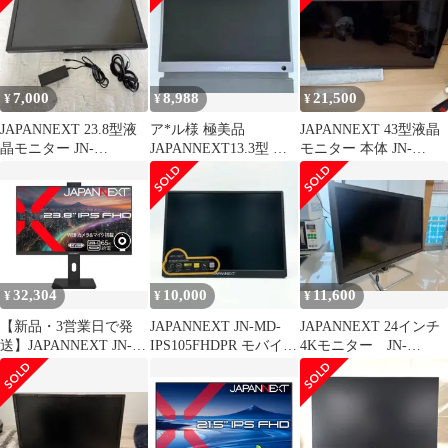
IPS156F2-W)
HSP-B)
7,000
8,988
21,500
¥
¥
¥
JAPANNEXT 23.8型液
ア*ル様 極美品
JAPANNEXT 43型液晶
晶モニター JN-
JAPANNEXT13.3型 モ
モニター 本体 JN-
IPS244UHDR
バイルモニターJN-MD-
IPS4302TUHDR
133
32,304
10,000
11,600
¥
¥
¥
【新品・3営業日で発
JAPANNEXT JN-MD-
JAPANNEXT 24インチ
送】JAPANNEXT JN-
IPS105FHDPR モバイル
4Kモニター JN-
IPS238F-HSPC6-
モニター
IPS244UHDR
CMS(JN-IPS238F-
HSPC6-CMS)