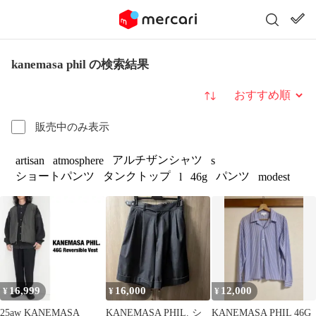
kanemasa phil の検索結果
並び替え
販売中のみ表示
アルチザンシャツ
artisan
atmosphere
s
ショートパンツ
タンクトップ
パンツ
l
46g
modest
16,999
16,000
12,000
¥
¥
¥
25aw KANEMASA
KANEMASA PHIL. シ
KANEMASA PHIL 46G