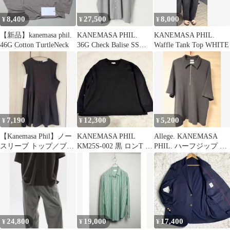
8,400
27,500
8,000
¥
¥
¥
【新品】kanemasa phil.
KANEMASA PHIL.
KANEMASA PHIL.
46G Cotton TurtleNeck
36G Check Balise SS
Waffle Tank Top WHITE
Shirt
7,190
12,300
5,200
¥
¥
¥
【Kanemasa Phil】ノー
KANEMASA PHIL
Allege. KANEMASA
スリーブ トップ／ブラ
KM25S-002 黒 ロンT L
PHIL. ハーフジップ ポ
ウン
サイズ 22G
ロシャツ
24,800
19,000
17,400
¥
¥
¥