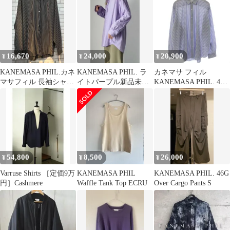
JERSEY SHIRT ストラ
イプシャツ ネイビー L
16,670
24,000
20,900
¥
¥
¥
KANEMASA PHIL.カネ
KANEMASA PHIL. ラ
カネマサ フィル
マサフィル 長袖シャツ
イトパープル新品未使
KANEMASA PHIL. 46G
KM23A-011 24SS Mサ
用レディース
Stripe Atmosphere Shirt
イズ
シャツ 長袖 ストライプ
柄 L 青 白 KM26S-
024SB /BM
54,800
8,500
26,000
¥
¥
¥
Varruse Shirts ［定価9万
KANEMASA PHIL
KANEMASA PHIL. 46G
円］Cashmere
Waffle Tank Top ECRU
Over Cargo Pants S