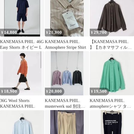
14,800
20,000
29,700
¥
¥
¥
KANEMASA PHIL. 46G
KANEMASA PHIL.
【KANEMASA PHIL.
Easy Shorts ネイビー L
Atmosphere Stripe Shirt
】【カネマサフィル】
長袖シャツ
18,900
20,000
19,500
¥
¥
¥
36G Wool Shorts
KANEMASA PHIL.
KANEMASA PHIL.
KANEMASA PHIL.
musterwerk sud 別注
atmosphereシャツ ター
Shirt
コイズ サイズM