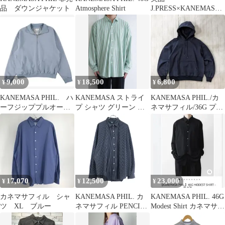
品 ダウンジャケット
Atmosphere Shirt
J.PRESS×KANEMASA
PHIL 金ボタン 紺ブレ
チャコール M
9,000
18,500
6,800
¥
¥
¥
KANEMASA PHIL. ハ
KANEMASA ストライ
KANEMASA PHIL./カ
ーフジッププルオーバ
プ シャツ グリーン M
ネマサフィル/36G プル
ー
1LDK AURALEE
オーバーフーディ
17,070
12,500
23,000
¥
¥
¥
カネマサフィル シャ
KANEMASA PHIL. カ
KANEMASA PHIL. 46G
ツ XL ブルー
ネマサフィル PENCIL
Modest Shirt カネマサフ
STRIPE DRESS
ィル