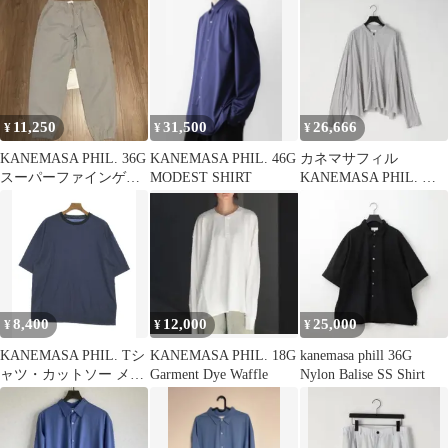
11,250
31,500
26,666
¥
¥
¥
KANEMASA PHIL. 36G
KANEMASA PHIL. 46G
カネマサフィル
スーパーファインゲー
MODEST SHIRT
KANEMASA PHIL. シ
ジ スウェットパンツ
ャツ
8,400
12,000
25,000
¥
¥
¥
KANEMASA PHIL. Tシ
KANEMASA PHIL. 18G
kanemasa phill 36G
ャツ・カットソー メン
Garment Dye Waffle
Nylon Balise SS Shirt
ズ 【古着】【中古】
【送料無料】