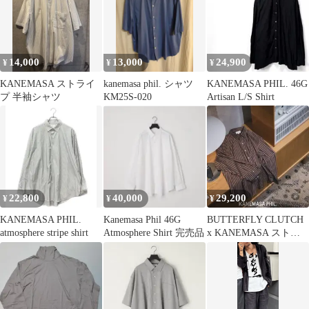
14,000
13,000
24,900
¥
¥
¥
KANEMASA ストライ
kanemasa phil. シャツ
KANEMASA PHIL. 46G
プ 半袖シャツ
KM25S-020
Artisan L/S Shirt
22,800
40,000
29,200
¥
¥
¥
KANEMASA PHIL.
Kanemasa Phil 46G
BUTTERFLY CLUTCH
atmosphere stripe shirt
Atmosphere Shirt 完売品
x KANEMASA ストラ
イプ シャツ