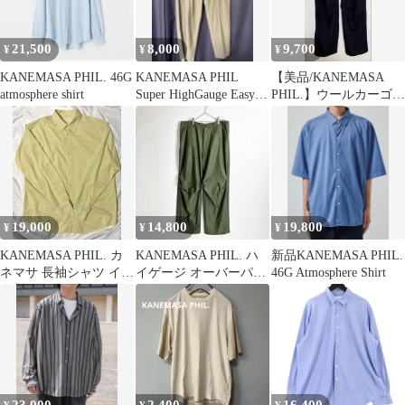
21,500
8,000
9,700
¥
¥
¥
KANEMASA PHIL. 46G
KANEMASA PHIL
【美品/KANEMASA
atmosphere shirt
Super HighGauge Easy
PHIL.】ウールカーゴパ
Pants
ンツ
19,000
14,800
19,800
¥
¥
¥
KANEMASA PHIL. カ
KANEMASA PHIL. ハ
新品KANEMASA PHIL.
ネマサ 長袖シャツ イエ
イゲージ オーバーパン
46G Atmosphere Shirt
ロー
ツ 23SS