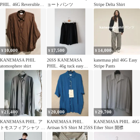
PHIL. 46G Reversible
ョートパンツ
Stripe Delta Shirt
Vest
10,000
17,500
14,000
¥
¥
¥
KANEMASA PHIL
26SS KANEMASA
kanemasa phil 46G Easy
atomosphere shirt
PHIL. 46g tuck easy
Stripe Pants
shorts
21,400
20,000
29,700
¥
¥
¥
KANEMASA PHIL. ア
KANEMASA PHIL.
KANEMASA PHIL. 46G
トモスフィアシャツ チ
Artisan S/S Shirt M 25SS
Ether Shirt 開襟
ャコールMサイズ