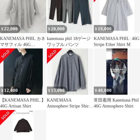
22,000
20,000
19,000
¥
¥
¥
KANEMASA PHIL カネ
kanemasa phil 18ゲージ
KANEMASA PHIL. 46G
マサフィル 46G
ワッフル パンツ
Stripe Ether Shirt M
Atmosphere Stripe S/S
Shirt アトモスフィア ス
トライプ半袖シャツ
KM25S-027PBLACK 美
品 Mサイズ カジュアル
メンズ ブラック トップ
ス ★SS667
12,000
13,000
40,000
¥
¥
¥
【KANEMASA PHIL.】
KANEMASA
常田着用 Kanemasa Phil
46G Artisan Shirt
Atmosphere Stripe Shirt
46G Atmosphere Shirt
BLUE