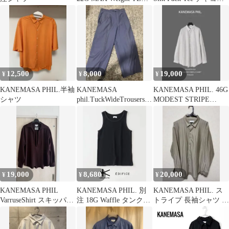
シャツ
ル Mサイズ
12,500
8,000
19,000
¥
¥
¥
KANEMASA PHIL.半袖
KANEMASA
KANEMASA PHIL. 46G
シャツ
phil.TuckWideTrousers 1
MODEST STRIPE
点物
SHIRT
19,000
8,680
20,000
¥
¥
¥
KANEMASA PHIL
KANEMASA PHIL. 別
KANEMASA PHIL. ス
VarruseShirt スキッパー
注 18G Waffle タンクト
トライプ 長袖シャツ ベ
ニット シャツ
ップ
ージュ S