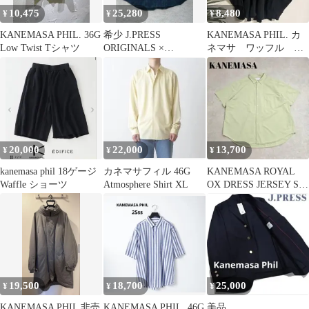
10,475
25,280
8,480
¥
¥
¥
KANEMASA PHIL. 36G
希少 J.PRESS
KANEMASA PHIL. カ
Low Twist Tシャツ
ORIGINALS ×
ネマサ ワッフル カ
KANEMASA PHIL シャ
ットソー サーマル
ツ
長袖 黒
20,000
22,000
13,700
¥
¥
¥
kanemasa phil 18ゲージ
カネマサフィル 46G
KANEMASA ROYAL
Waffle ショーツ
Atmosphere Shirt XL
OX DRESS JERSEY S/S
SHIRT
19,500
18,700
25,000
¥
¥
¥
KANEMASA PHIL 非売
KANEMASA PHIL. 46G
美品