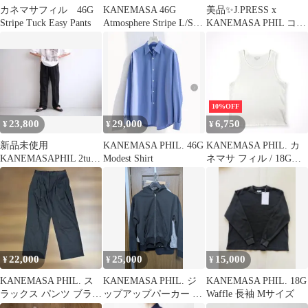
カネマサフィル 46G
KANEMASA 46G
美品✨J.PRESS x
Stripe Tuck Easy Pants
Atmosphere Stripe L/S
KANEMASA PHIL コラ
Shirt
ボ 紺ブレ 金ボタン
10%OFF
23,800
29,000
6,750
¥
¥
¥
新品未使用
KANEMASA PHIL. 46G
KANEMASA PHIL. カ
KANEMASAPHIL 2tuck
Modest Shirt
ネマサ フィル / 18G
Slacks Lサイズ
Garment Waffle Tank
Top 参考定価：
9,000+tax
22,000
25,000
15,000
¥
¥
¥
KANEMASA PHIL. ス
KANEMASA PHIL. ジ
KANEMASA PHIL. 18G
ラックス パンツ ブラウ
ップアップパーカー ブ
Waffle 長袖 Mサイズ
ンM
ラック S