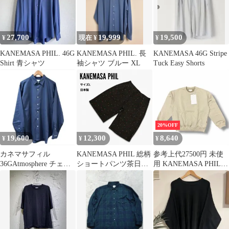
27,700
19,999
19,500
¥
現在 ¥
¥
KANEMASA PHIL. 46G
KANEMASA PHIL. 長
KANEMASA 46G Stripe
Shirt 青シャツ
袖シャツ ブルー XL
Tuck Easy Shorts
20%OFF
19,600
12,300
8,640
¥
¥
¥
カネマサフィル
KANEMASA PHIL 総柄
参考上代27500円 未使
36GAtmosphere チェッ
ショートパンツ茶日本
用 KANEMASA PHIL.
ク シャツ NAVY
製ワイドタック柄物 サ
25SS 36G Pullover プル
イズL
オーバー スウェット ト
レーナー カネマサフィ
ル KM25S-010 KHAKI
PIGMENT S （7640M）