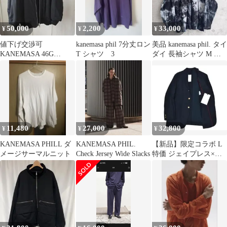
50,000
2,200
33,000
¥
¥
¥
値下げ交渉可
kanemasa phil 7分丈ロン
美品 kanemasa phil. タイ
KANEMASA 46G
T シャツ 3
ダイ 長袖シャツ M 綿
Bomber Blouson カネ
100 日本製
マサ
11,480
27,000
32,800
¥
¥
¥
KANEMASA PHILL ダ
KANEMASA PHIL.
【新品】限定コラボ L
メージサーマルニット
Check Jersey Wide Slacks
特価 ジェイプレス×カ
ネマサフィル 金ボタン
紺ブレザー