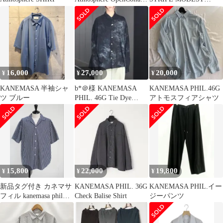
Shirt
SHIRT RAINBOW
16,000
27,000
20,000
¥
¥
¥
KANEMASA 半袖シャ
b*＠様 KANEMASA
KANEMASA PHIL.46G
ツ ブルー
PHIL. 46G Tie Dye
アトモスフィアシャツ
Artisan
15,800
22,000
19,800
¥
¥
¥
新品タグ付き カネマサ
KANEMASA PHIL. 36G
KANEMASA PHIL.イー
フィル kanemasa phil半
Check Balise Shirt
ジーパンツ
袖シャツ