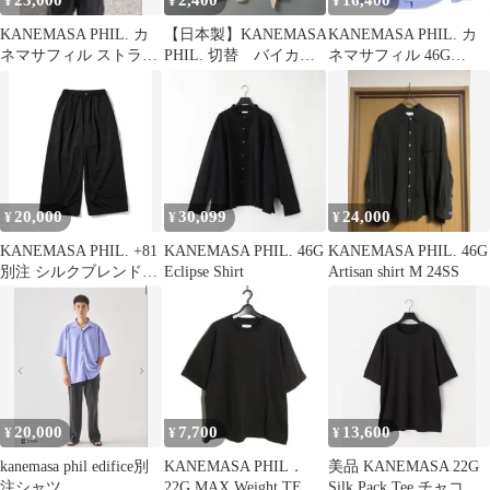
23,000
2,400
16,400
¥
¥
¥
KANEMASA PHIL. カ
【日本製】KANEMASA
KANEMASA PHIL. カ
ネマサフィル ストライ
PHIL. 切替 バイカラ
ネマサフィル 46G
プシャツ 1LDK別注 M
ー Tシャツ M カネマサ
Atmosphere L/S Shirt
KM25A-021 アトゥムス
フィア長袖シャツ コッ
トン Zenith Purple S
99001493
20,000
30,099
24,000
¥
¥
¥
KANEMASA PHIL. +81
KANEMASA PHIL. 46G
KANEMASA PHIL. 46G
別注 シルクブレンドイ
Eclipse Shirt
Artisan shirt M 24SS
ージーパンツ 24SS
20,000
7,700
13,600
¥
¥
¥
kanemasa phil edifice別
KANEMASA PHIL．
美品 KANEMASA 22G
注シャツ
22G MAX Weight TEE T
Silk Pack Tee チャコー