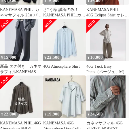
31,800
16,000
36,000
¥
¥
¥
KANEMASA PHIL. カ
さ*う様 試着のみ！
KANEMASA PHIL.
ネマサフィル 25ss パテ
KANEMASA PHIL.カネ
46G Eclipse Shirt オレン
ッドブルゾン 黒L
マサフィル46G EasyP
ジ S
15,000
22,500
16,000
¥
¥
¥
新品 タグ付き カネマ
46G Atmosphere Shirt
46G Tuck Easy
サフィルKANEMASA
Pants（ベージュ、M）
PHIL 18G ワッフルパン
ツ
22,000
19,900
24,500
¥
¥
¥
KANEMASA PHIL.46G
KANEMASA 46G
カネマサフィル 46G
Atmosphere SHIRT
Atmosphere OpenCollar
STRIPE MODEST