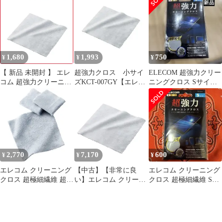
通郵便にて5営業日以内
(2373544)
発送】
1,680
1,993
750
¥
¥
¥
【 新品 未開封 】 エレ
超強力クロス 小サイ
ELECOM 超強力クリー
コム 超強力クリーニン
ズKCT-007GY【エレコ
ニングクロス Sサイズ
グクロス「Ｓサイズ」
ム】
KCT-007GY
KCT‐007GY 未使用 送
料無料
2,770
7,170
600
¥
¥
¥
エレコム クリーニング
【中古】【非常に良
エレコム クリーニング
クロス 超極細繊維 超強
い】エレコム クリーニ
クロス 超極細繊維 Sサ
力クロス Sサイズ 3枚
ングクロス 超極細繊維
イズ グレー KCT-
セット クリーナー マイ
Sサイズ クリーナー マ
007GY
クロファイバー 水性/油
イクロファイバー 水性/
性汚れ対応 強力 ウォッ
油性汚れ対応 強力 ウォ