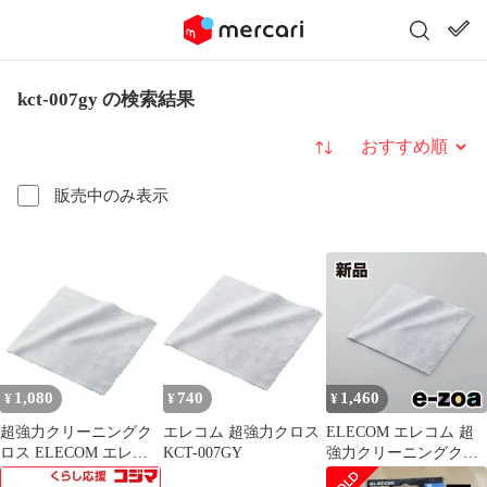
kct-007gy の検索結果
並び替え
販売中のみ表示
1,080
740
1,460
¥
¥
¥
超強力クリーニングク
エレコム 超強力クロス
ELECOM エレコム 超
ロス ELECOM エレコ
KCT-007GY
強力クリーニングクロ
ム KCT-007GY 【普
スS KCT-007GY