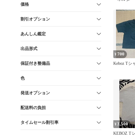
価格
服
割引オプション
あんしん鑑定
出品形式
700
¥
保証付き整備品
Keboz Tシ
色
発送オプション
配送料の負担
タイムセール割引率
3,500
¥
KEBOZ 