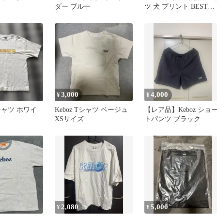
ダー ブルー
ツ 犬 プリント BEST
FRIENDS L
3,000
4,000
¥
¥
Tシャツ ホワイ
Keboz Tシャツ ベージュ
【レア品】Keboz ショ
XSサイズ
トパンツ ブラック
2,080
5,000
¥
¥