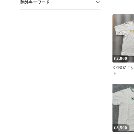
除外キーワード
2,800
¥
KEBOZ 
ト
3,500
¥