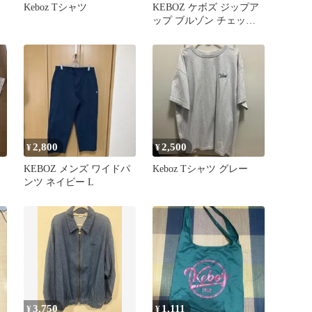
Keboz Tシャツ
KEBOZ ケボズ ジップア
ップ ブルゾン チェック
柄 LARGE
2,800
2,500
¥
¥
ツ
KEBOZ メンズ ワイドパ
Keboz Tシャツ グレー
ンツ ネイビー L
3,750
1,111
¥
¥