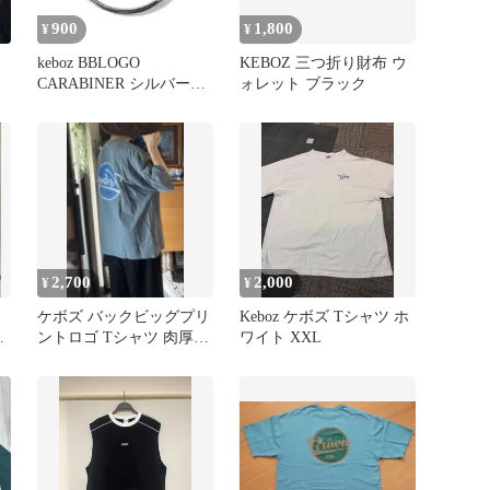
900
1,800
¥
¥
ッ
keboz BBLOGO
KEBOZ 三つ折り財布 ウ
CARABINER シルバー
ォレット ブラック
keboz カラビナ
2,700
2,000
¥
¥
ケボズ バックビッグプリ
Keboz ケボズ Tシャツ ホ
ントロゴ Tシャツ 肉厚生
ワイト XXL
地 ゆるだぼ