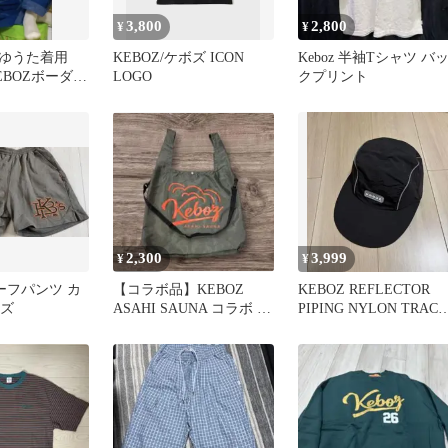
3,800
2,800
¥
¥
ゆうた着用
KEBOZ/ケボズ ICON
Keboz 半袖Tシャツ バ
EBOZボーダー
LOGO
クプリント
グリーン
2,300
3,999
¥
¥
ハーフパンツ カ
【コラボ品】KEBOZ
KEBOZ REFLECTOR
ボズ
ASAHI SAUNA コラボ サ
PIPING NYLON TRACK
ウナバック エコバッグ
CAP