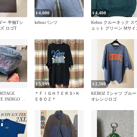
4,000
4,400
¥
¥
ーダー 半袖Tシ
kebozパンツ
Keboz クルーネック ス
ズ ロゴT
ェット グリーン Mサイ
5,999
2,500
¥
¥
RITAGE
＊ＦＩＧＨＴＥＲＳ×Ｋ
KEBOZ Tシャツ ブルー
E INDIGO キ
ＥＢＯＺ＊
オレンジロゴ