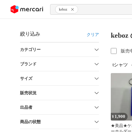
ンツにスキップ
keboz
絞り込み
kebo
クリア
カテゴリー
販売
ブランド
tシャツ
サイズ
販売状況
出品者
1,900
¥
商品の状態
★美品★ケボズ
ーホルダー