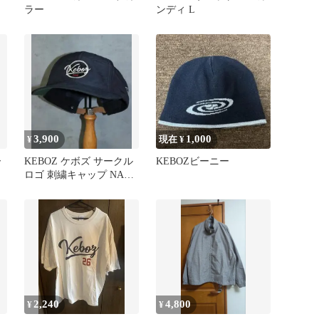
ラー
ンディ L
3,900
1,000
¥
現在 ¥
ー
KEBOZ ケボズ サークル
KEBOZビーニー
ロゴ 刺繍キャップ NAVY
帽子
2,240
4,800
¥
¥