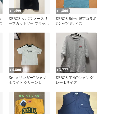
1,499
1,800
¥
¥
ウ
KEBOZ ケボズ ノースリ
KEBOZ Briwn 限定コラボ
ズ
ーブカットソー ブラック
Tシャツ Sサイズ
サイズL
4,800
3,777
¥
¥
Keboz リンガーTシャツ
KEBOZ 半袖Tシャツ グ
ホワイト グリーン L
レー Lサイズ