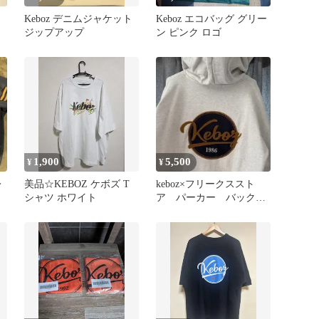
Keboz デニムジャケット
Keboz エコバッグ グリー
ジップアップ
ン ピンク ロゴ
1,900
5,500
¥
¥
レ
美品☆KEBOZ ケボズ T
keboz×フリークススト
シャツ ホワイト
ア パーカー バック刺
繍 グレー ホワイト