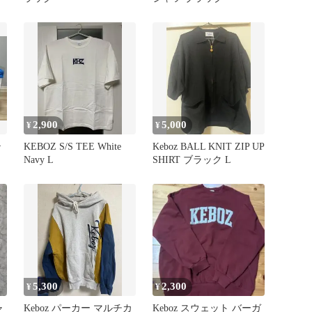
2,900
5,000
¥
¥
テ
KEBOZ S/S TEE White
Keboz BALL KNIT ZIP UP
Navy L
SHIRT ブラック L
5,300
2,300
¥
¥
ャ
Keboz パーカー マルチカ
Keboz スウェット バーガ