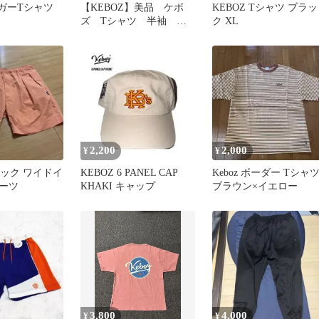
リンガーTシャツ
【KEBOZ】美品 ケボ
KEBOZ Tシャツ ブラッ
ズ Tシャツ 半袖 プ
ク XL
リント 白 Sサイズ
2,200
2,000
¥
¥
2タック ワイドイ
KEBOZ 6 PANEL CAP
Keboz ボーダー Tシャ
ーツ
KHAKI キャップ
ブラウン×イエロー
3,800
4,000
¥
¥