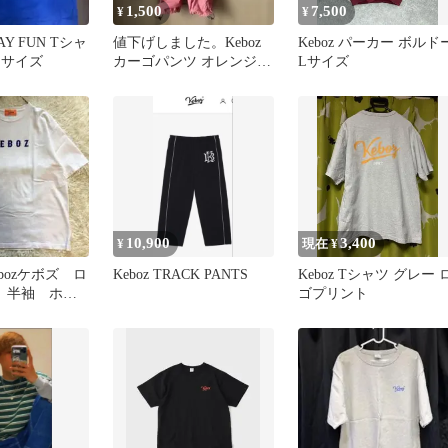
1,500
7,500
¥
¥
AY FUN Tシャ
値下げしました。Keboz
Keboz パーカー ボルド
Lサイズ
カーゴパンツ オレンジ L
Lサイズ
サイズ
10,900
3,400
¥
現在 ¥
bozケボズ ロ
Keboz TRACK PANTS
Keboz Tシャツ グレー 
 半袖 ホワ
ゴプリント