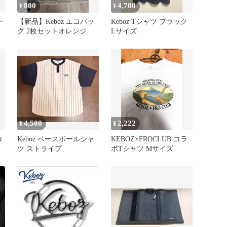
800
4,700
¥
¥
ー
【新品】Keboz エコバッ
Keboz Tシャツ ブラック
グ 2枚セットオレンジ
Lサイズ
4,500
2,222
¥
¥
ロ
Keboz ベースボールシャ
KEBOZ×FROCLUB コラ
ツ ストライプ
ボTシャツ Mサイズ