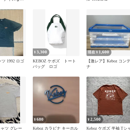
3,300
1,600
¥
現在 ¥
ャツ 1992 ロゴ
KEBOZ ケボズ トート
【激レア】Keboz コン
バッグ ロゴ
ナ
680
2,500
¥
¥
Tシャツ グレー
Keboz カラビナ キーホル
Keboz ケボズ 半袖 Tシ