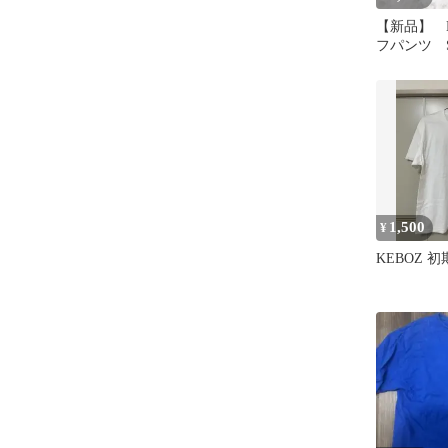
【新品】 K
フパンツ 
ルチカラー
トロゴ
1,500
¥
KEBOZ 