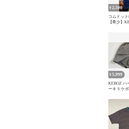
2,500
¥
コムドット
【希少】K
Tシャツ 
5,999
¥
KEBOZ 
ーキ S ケ