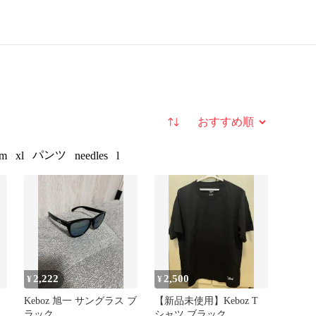
並び替え
パンツ
m
xl
needles
l
2,222
2,500
¥
¥
Keboz 旭一 サングラス ブ
【新品未使用】Keboz T
ラック
シャツ ブラック