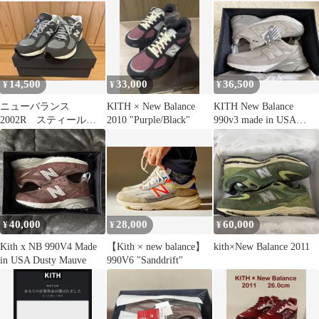
14,500
33,000
36,500
¥
¥
¥
ニューバランス
KITH × New Balance
KITH New Balance
2002R スティールブ
2010 "Purple/Black"
990v3 made in USA
ルー
29cm
40,000
28,000
60,000
¥
¥
¥
Kith x NB 990V4 Made
【Kith × new balance】
kith×New Balance 2011
in USA Dusty Mauve
990V6 "Sanddrift"