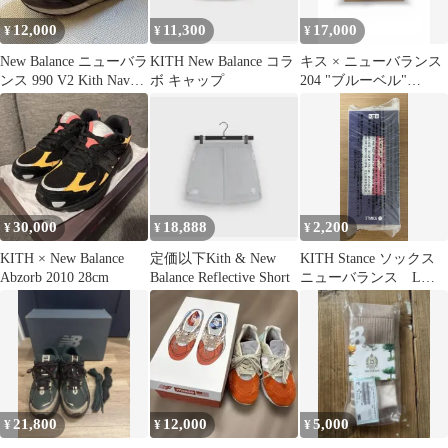
12,000
11,300
17,000
¥
¥
¥
New Balance ニューバラ
KITH New Balance コラ
キス × ニューバランス
ンス 990 V2 Kith Navy
ボ キャップ
204 "ブルーベル"
9.5
27.5cm
30,000
18,888
2,200
¥
¥
¥
KITH × New Balance
定価以下Kith & New
KITH Stance ソックス
Abzorb 2010 28cm
Balance Reflective Short
ニューバランス Lサ
イズ
21,800
12,000
5,000
¥
¥
¥