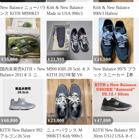
New Balance ニューバラ
Kith & New Balance
Kith & New Balance
ンス KITH M990KI3
Made in USA 990v3
990v3 Hallow
55,000
21,999
21,500
¥
¥
¥
国内未発売KITH × New
M990 KR6 28.5cm キス
New Balance 997S ブラ
Balance 2011キス ニュ
KITH 2023年製 V6
ック スニーカー【希少
ーバランス
美品】
60,800
23,000
47,000
¥
¥
¥
KITH New Balance 992
ニューバランス Ｍ
KITH New Balance 993
アルゴン26.5cm
990KT3 Kith 990v3
30cm US12 USA ネイビ