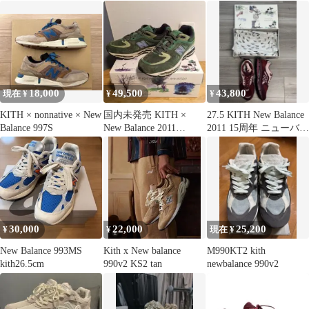
balance 27.5
28.5cm
18,000
49,500
43,800
現在 ¥
¥
¥
KITH × nonnative × New
国内未発売 KITH ×
27.5 KITH New Balance
Balance 997S
New Balance 2011
2011 15周年 ニューバラ
26.5cm
ンス
30,000
22,000
25,200
¥
¥
現在 ¥
New Balance 993MS
Kith x New balance
M990KT2 kith
kith26.5cm
990v2 KS2 tan
newbalance 990v2