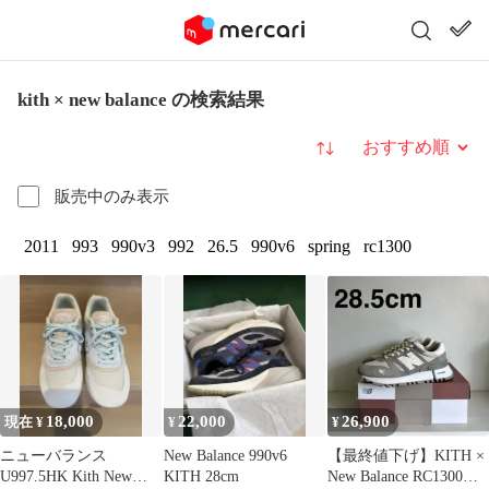
kith × new balance の検索結果
並び替え
販売中のみ表示
2011
993
990v3
992
26.5
990v6
spring
rc1300
18,000
22,000
26,900
現在 ¥
¥
¥
ニューバランス
New Balance 990v6
【最終値下げ】KITH ×
U997.5HK Kith New
KITH 28cm
New Balance RC1300