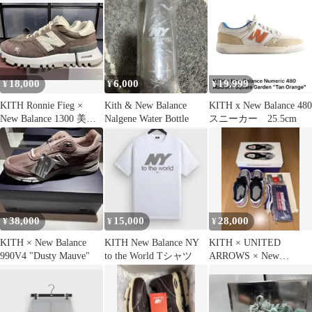
18,000
6,000
19,999
¥
¥
¥
KITH Ronnie Fieg ×
Kith & New Balance
KITH x New Balance 480
New Balance 1300 美中
Nalgene Water Bottle
スニーカー 25.5cm
古
38,000
15,000
28,000
¥
¥
¥
KITH × New Balance
KITH New Balance NY
KITH × UNITED
990V4 "Dusty Mauve"
to the World Tシャツ
ARROWS × New
Balance 990V4