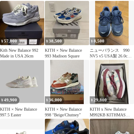
ー
57,000
38,500
8,500
¥
¥
¥
Kith New Balance 992
KITH × New Balance
ニューバランス 990
Made in USA 26cm
993 Madison Square
NV5 v5 USA製 26.0cm
v4 kith
49,900
36,000
29,800
¥
¥
¥
KITH × New Balance
KITH × New Balance
KITH x New Balance
997.5 Easter
998 “Beige/Chutney”
M992KB KITHMAS
28.5