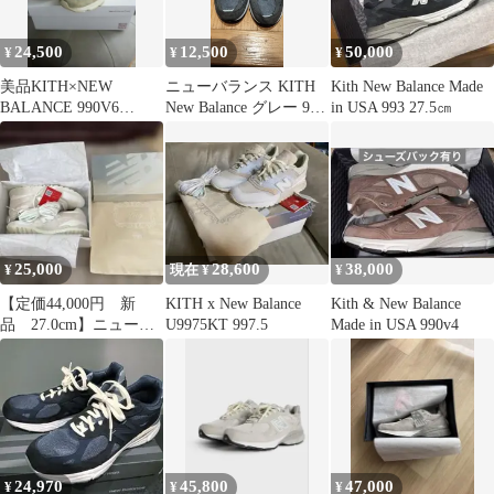
24,500
12,500
50,000
¥
¥
¥
美品KITH×NEW
ニューバランス KITH
Kith New Balance Made
BALANCE 990V6
New Balance グレー 990
in USA 993 27.5㎝
MADISON SQUARE
26.5
25,000
28,600
38,000
¥
現在 ¥
¥
【定価44,000円 新
KITH x New Balance
Kith & New Balance
品 27.0cm】ニューバ
U9975KT 997.5
Made in USA 990v4
ランスU997.5HK
24,970
45,800
47,000
¥
¥
¥