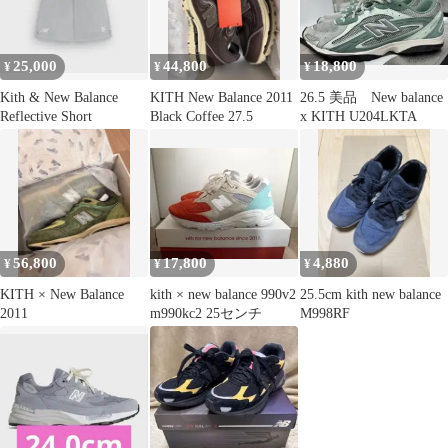
25,000
44,800
18,800
¥
¥
¥
Kith & New Balance
KITH New Balance 2011
26.5 美品 New balance
Reflective Short
Black Coffee 27.5
x KITH U204LKTA
56,800
17,800
4,880
¥
¥
¥
KITH × New Balance
kith × new balance 990v2
25.5cm kith new balance
2011
m990kc2 25センチ
M998RF