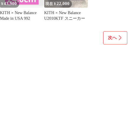
43,900
22,000
¥
現在 ¥
KITH × New Balance
KITH × New Balance
Made in USA 992
U2010KTF スニーカー
次へ