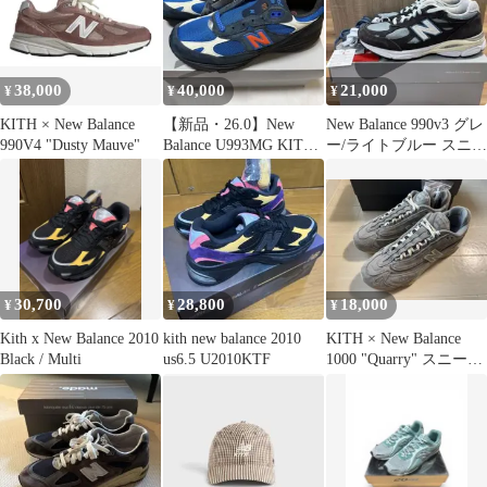
38,000
40,000
21,000
¥
¥
¥
KITH × New Balance
【新品・26.0】New
New Balance 990v3 グレ
990V4 "Dusty Mauve"
Balance U993MG KITH
ー/ライトブルー スニー
キス
カー
30,700
28,800
18,000
¥
¥
¥
Kith x New Balance 2010
kith new balance 2010
KITH × New Balance
Black / Multi
us6.5 U2010KTF
1000 "Quarry" スニーカ
ー