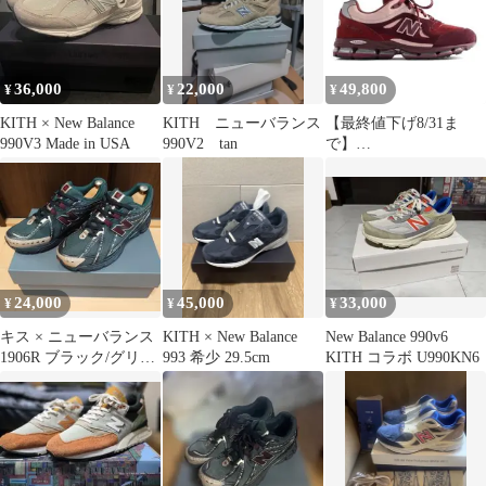
36,000
22,000
49,800
¥
¥
¥
KITH × New Balance
KITH ニューバランス
【最終値下げ8/31ま
990V3 Made in USA
990V2 tan
で】
KITH×NewBalance2011
26.5cm
24,000
45,000
33,000
¥
¥
¥
キス × ニューバランス
KITH × New Balance
New Balance 990v6
1906R ブラック/グリー
993 希少 29.5cm
KITH コラボ U990KN6
ン M1906RKS