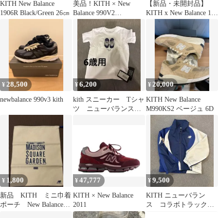
KITH New Balance
美品！KITH × New
【新品・未開封品】
1906R Black/Green 26㎝
Balance 990V2
KITH x New Balance 15
"Cyclades"
周年記念 ソックス
28,500
6,200
20,000
¥
¥
¥
newbalance 990v3 kith
kith スニーカー Tシャ
KITH New Balance
ツ ニューバランスコ
M990KS2 ベージュ 6D
ラボ
1,800
47,777
9,500
¥
¥
¥
新品 KITH ミニ巾着
KITH × New Balance
KITH ニューバラン
ポーチ New Balance
2011
ス コラボトラックジ
990v6 コラボ
ャケット