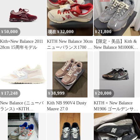
50,000
32,000
21,800
¥
現在 ¥
¥
Kith×New Balance 2011
KITH New Balance 30cm
【限定・美品】Kith &
28cm 15周年モデル
ニューバランス1700 ス
New Balance M1000KQ
ニーカー
28.5cm
17,248
38,999
20,000
¥
¥
¥
New Balance (ニューバ
Kith NB 990V4 Dusty
KITH × New Balance
ランス) ×KITH
Mauve 27.0
M1906 ゴールデンサイ
U9975KT キス スエー
ズ 27.5cm
ド ローカットスニーカ
ー グレー US10/28cm