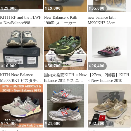
29,000
19,800
35,000
¥
¥
¥
KITH RF and the FLWF
New Balance x Kith
new balance kith
× NewBalance998
1906R スニーカー
M990KH3 28cm
10,000
50,700
26,400
¥
¥
¥
KITH New Balance
国内未発売KITH × New
【27cm、2回着】KITH
M2002RK1 ピスタチオ
Balance 2011キス ニュ
× New Balance 2010
カラー23.0cm
ーバランス
17,300
21,600
32,200
¥
¥
¥