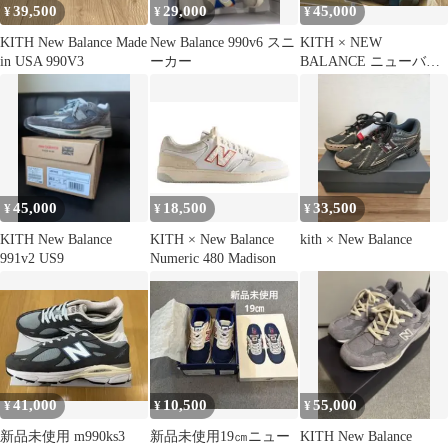
39,500
29,000
45,000
¥
¥
¥
KITH New Balance Made
New Balance 990v6 スニ
KITH × NEW
in USA 990V3
ーカー
BALANCE ニューバラ
ンス 993 コラボ スニー
カー
45,000
18,500
33,500
¥
¥
¥
KITH New Balance
KITH × New Balance
kith × New Balance
991v2 US9
Numeric 480 Madison
41,000
10,500
55,000
¥
¥
¥
新品未使用 m990ks3
新品未使用19㎝ニュー
KITH New Balance