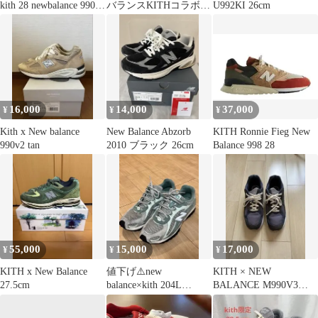
kith 28 newbalance 990
バランスKITHコラボ
U992KI 26cm
V3
990v3 daytona
16,000
14,000
37,000
¥
¥
¥
Kith x New balance
New Balance Abzorb
KITH Ronnie Fieg New
990v2 tan
2010 ブラック 26cm
Balance 998 28
55,000
15,000
17,000
¥
¥
¥
KITH x New Balance
値下げ⚠️new
KITH × NEW
27.5cm
balance×kith 204L
BALANCE M990V3
27.5cm
28cm