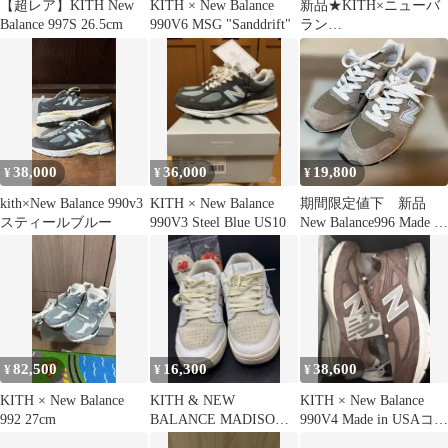
【超レア】KITH New
KITH × New Balance
新品★KITH×ニューバ
Balance 997S 26.5cm
990V6 MSG "Sanddrift"
ラン
ス/M990KS2★US9.5/JP
N27.5★
38,000
36,000
19,800
¥
¥
¥
kith×New Balance 990v3
KITH × New Balance
期間限定値下 新品
スティールブルー
990V3 Steel Blue US10
New Balance996 Made in
USA27cm
82,500
16,300
38,600
¥
¥
¥
KITH × New Balance
KITH & NEW
KITH × New Balance
992 27cm
BALANCE MADISON
990V4 Made in USAコラ
SQUARE GARDEN
ボ