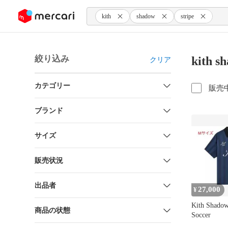
ンツにスキップ
kith
shadow
stripe
絞り込み
kith 
クリア
カテゴリー
販売
ブランド
サイズ
販売状況
出品者
27,000
¥
Kith Shadow
商品の状態
Soccer