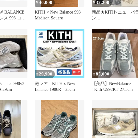
40,000
32,200
¥
¥
EW BALANCE
KITH × New Balance 993
新品★KITH×ニューバ
ス 993 コラ
Madison Square
ン
カー
ス/M990KS2★US9.5/JP
7.5★
29,900
85,000
¥
¥
alance 990v3
激レア KITH x New
【美品】NewBalance
A 29cm
Balance 1906R 25cm
×Kith U992KT 27.5cm