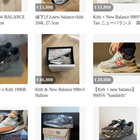
15,000
33,800
¥
¥
EW BALANCE
値下げ⚠️new balance×kith
Kith × New Balance 990V
cm
204L 27.5cm
Tan ニューバランス 
46,000
28,000
¥
¥
 x Kith 1906R
Kith & New Balance 990v3
【Kith × new balance】
Hallow
990V6 "Sanddrift"