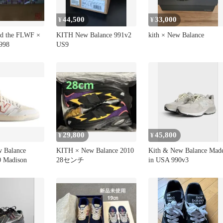
44,500
33,000
¥
¥
d the FLWF ×
KITH New Balance 991v2
kith × New Balance
998
US9
29,800
45,800
¥
¥
 Balance
KITH × New Balance 2010
Kith & New Balance Mad
0 Madison
28センチ
in USA 990v3