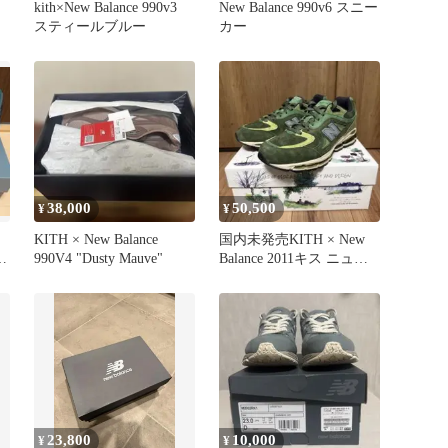
kith×New Balance 990v3
New Balance 990v6 スニー
スティールブルー
カー
38,000
50,500
¥
¥
KITH × New Balance
国内未発売KITH × New
ン
990V4 "Dusty Mauve"
Balance 2011キス ニュー
バランス
23,800
10,000
¥
¥