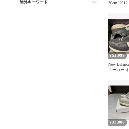
除外キーワード
30cm US1
52,999
¥
New Balanc
ニーカー キス
ビー
33,000
¥