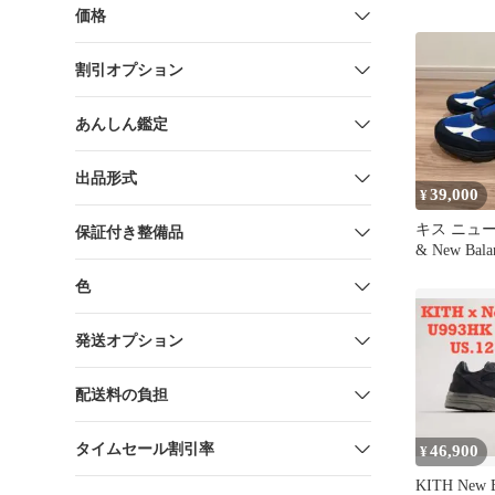
価格
割引オプション
あんしん鑑定
出品形式
39,000
¥
キス ニュー
保証付き整備品
& New Bala
U993MG
色
発送オプション
配送料の負担
タイムセール割引率
46,900
¥
KITH New B