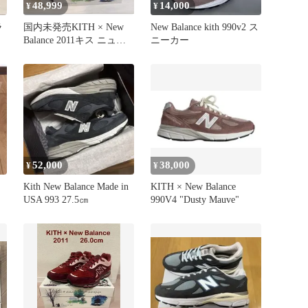
48,999
14,000
¥
¥
ラ
国内未発売KITH × New
New Balance kith 990v2 ス
Balance 2011キス ニュー
ニーカー
N2
バランス
52,000
38,000
¥
¥
Kith New Balance Made in
KITH × New Balance
USA 993 27.5㎝
990V4 "Dusty Mauve"