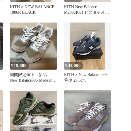
KITH × NEW BALANCE
KITH New Balance
1906R BLACK
M2002RK1 ピスタチオカ
ラー23.0cm
19,800
45,000
¥
¥
n
期間限定値下 新品
KITH × New Balance 993
New Balance996 Made in
希少 29.5cm
USA27cm