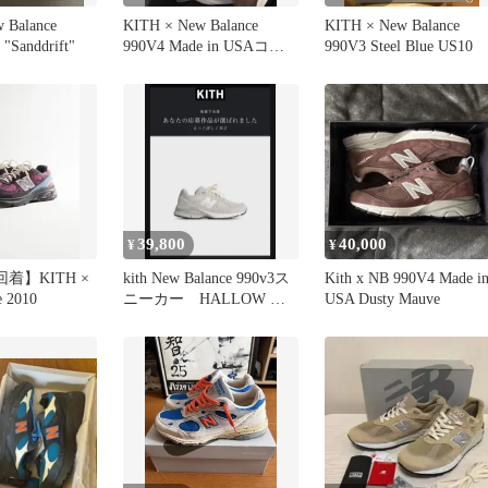
 Balance
KITH × New Balance
KITH × New Balance
"Sanddrift"
990V4 Made in USAコラ
990V3 Steel Blue US10
ボ
39,800
40,000
¥
¥
回着】KITH ×
kith New Balance 990v3ス
Kith x NB 990V4 Made i
e 2010
ニーカー HALLOW ハ
USA Dusty Mauve
ロー