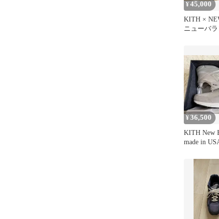
45,000
¥
KITH × N
ニューバラン
ボ スニー
36,500
¥
KITH New B
made in US