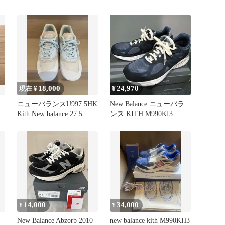
28.5cm
18,000
24,970
現在 ¥
¥
ニューバランスU997.5HK
New Balance ニューバラ
Kith New balance 27.5
ンス KITH M990KI3
14,000
34,000
¥
¥
New Balance Abzorb 2010
new balance kith M990KH3