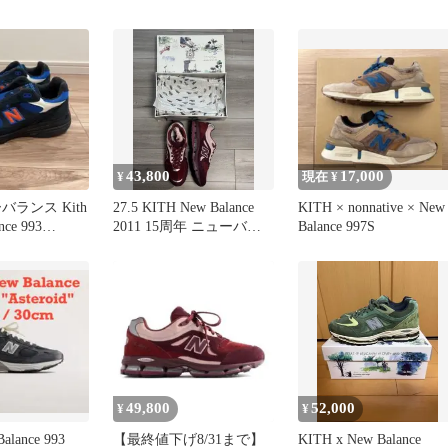
43,800
17,000
¥
現在 ¥
バランス Kith
27.5 KITH New Balance
KITH × nonnative × New
nce 993
2011 15周年 ニューバラ
Balance 997S
ンス
49,800
52,000
¥
¥
alance 993
【最終値下げ8/31まで】
KITH x New Balance