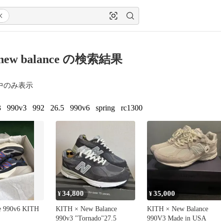
× new balance の検索結果
中のみ表示
3
990v3
992
26.5
990v6
spring
rc1300
34,800
35,000
¥
¥
e 990v6 KITH
KITH × New Balance
KITH × New Balance
990v3 "Tornado"27.5
990V3 Made in USA