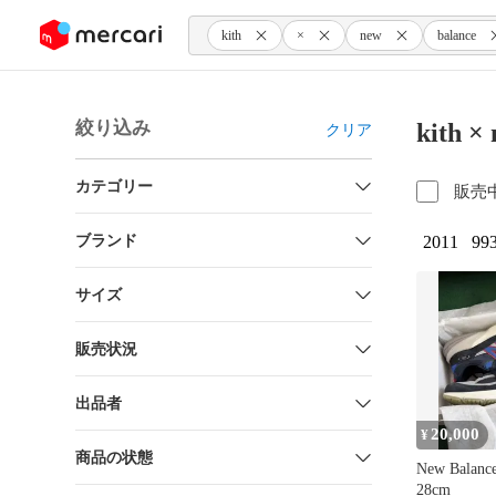
ンツにスキップ
kith
×
new
balance
絞り込み
kith 
クリア
カテゴリー
販売
ブランド
2011
99
サイズ
販売状況
出品者
20,000
¥
商品の状態
New Balanc
28cm