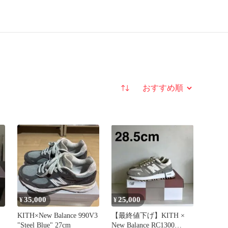
並び替え
35,000
25,000
¥
¥
KITH×New Balance 990V3
【最終値下げ】KITH ×
"Steel Blue" 27cm
New Balance RC1300