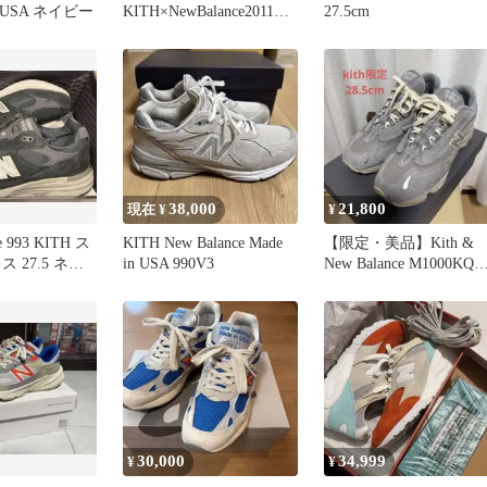
2 USA ネイビー
KITH×NewBalance2011
27.5cm
26.5cm
38,000
21,800
現在 ¥
¥
e 993 KITH ス
KITH New Balance Made
【限定・美品】Kith &
 27.5 ネイ
in USA 990V3
New Balance M1000KQ
28.5cm
30,000
34,999
¥
¥