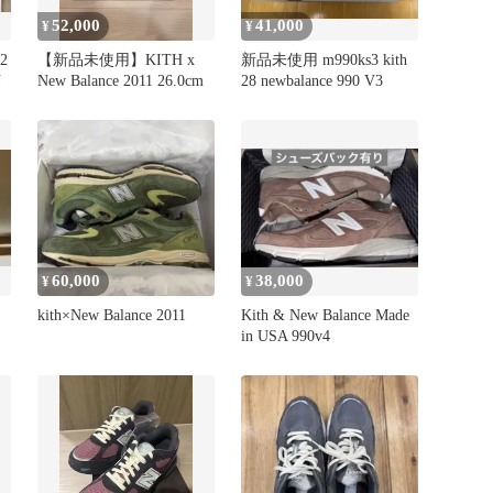
52,000
41,000
¥
¥
2
【新品未使用】KITH x
新品未使用 m990ks3 kith
茶
New Balance 2011 26.0cm
28 newbalance 990 V3
60,000
38,000
¥
¥
kith×New Balance 2011
Kith & New Balance Made
in USA 990v4