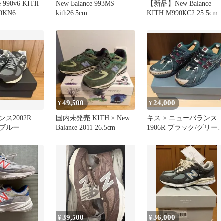
e 990v6 KITH
New Balance 993MS
【新品】New Balance
0KN6
kith26.5cm
KITH M990KC2 25.5cm
49,500
24,000
¥
¥
ンス2002R
国内未発売 KITH × New
キス × ニューバランス
ブルー
Balance 2011 26.5cm
1906R ブラック/グリー
M1906RKS
39,500
36,000
¥
¥