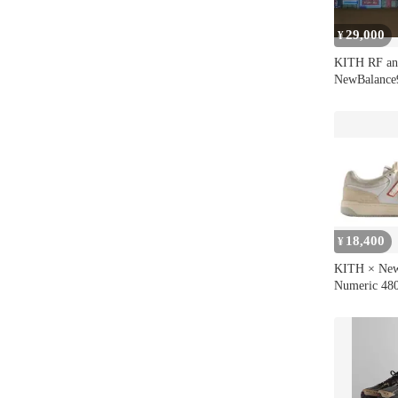
29,000
¥
KITH RF an
NewBalance
18,400
¥
KITH × New
Numeric 48