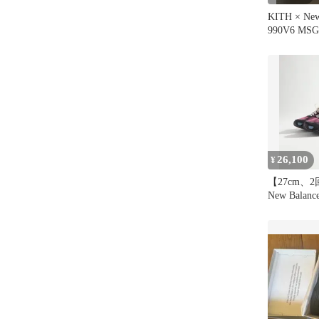
KITH × New
990V6 MSG 
26,100
¥
【27cm、2
New Balanc