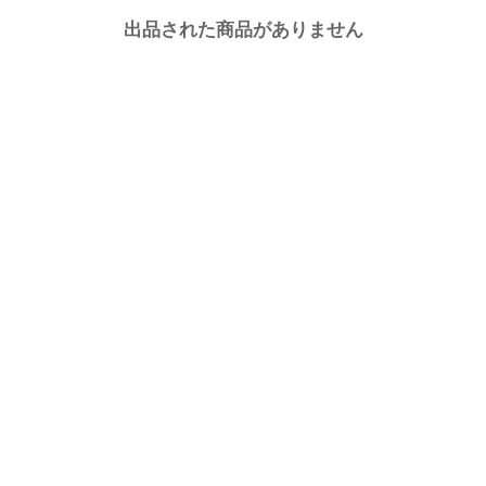
出品された商品がありません