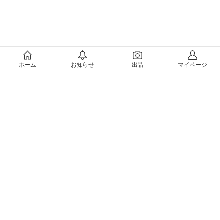
メルカリについて
ホーム
お知らせ
出品
マイページ
会社概要（運営会社）
採用情報
プレスリリース
公式ブログ
プレスキット
メルカリUS
メルカリShops
m department（エムデパ）
ヘルプ
ヘルプセンター（ガイド・お問い合わせ）
メルカリShopsでショップを開設する
メルカリShops ショップ管理画面にログイン
メルカリShops出店者向けガイド
お問い合わせ一覧