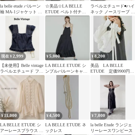
la belle etude バルーン
☆美品☆LA BELLE
ラベルエチュード◾️ハイ
袖 MA-1ジャケット ブ
ETUDE ベルト付チュ
ネック ノースリーブ リ
ラック
ールスカート
ブカットソー ブラック
2,999
5,000
8,200
現在 ¥
¥
¥
【未使用】Belle vintage
LA BELLE ETUDE シ
美品 LA BELLE
ラベルエチュード フレ
ンプルバルーンキャミ
ETUDE 定価9900円フ
アスリーブ デニム
ワンピース
リルボリュームつけ袖
ホワイト
11,000
4,500
7,000
¥
¥
¥
LA BELLE ETUDE シ
LA BELLE ETUDE ネ
la belle Etude ランジェ
アーレースブラウス パ
ックレス
リーレースワンピース