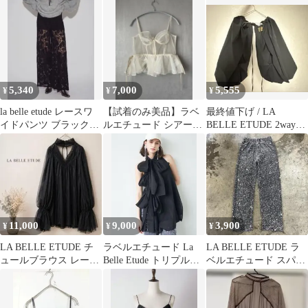
ト
テープヤーンIラインス
BELLE ETUDE
カート
5,340
7,000
5,555
¥
¥
¥
la belle etude レースワ
【試着のみ美品】ラベ
最終値下げ / LA
イドパンツ ブラック
ルエチュード シアーペ
BELLE ETUDE 2wayボ
タグ付き
プラムビスチェ アイボ
リューム袖ボレロ
リー
11,000
9,000
3,900
¥
¥
¥
LA BELLE ETUDE チ
ラベルエチュード La
LA BELLE ETUDE ラ
ュールブラウス レース
Belle Etude トリプルリ
ベルエチュード スパン
ブラック FREE
ボンブラウス
コール パンツ 1