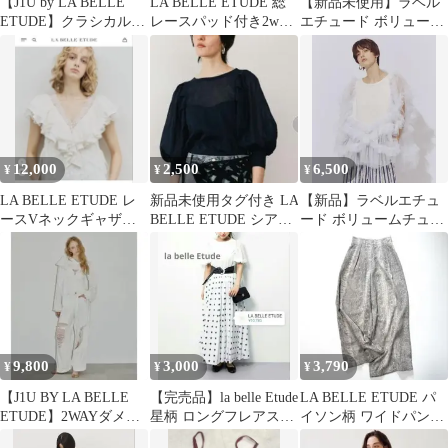
【J1U by LA BELLE
LA BELLE ETUDE 総
【新品未使用】ラベル
ETUDE】クラシカルレ
レースパッド付き2way
エチュード ボリューム
ースドッキングパンツ
ベアトップ
チュール×オーガンジー
デニムサロペット
12,000
2,500
6,500
¥
¥
¥
LA BELLE ETUDE レ
新品未使用タグ付き LA
【新品】ラベルエチュ
ースVネックギャザー
BELLE ETUDE シアー
ード ボリュームチュー
フリル付け衿
ボリュームパフ袖ニッ
ル×カットソーデザイン
ト
チュニック
9,800
3,000
3,790
¥
¥
¥
【J1U BY LA BELLE
【完売品】la belle Etude
LA BELLE ETUDE パ
ETUDE】2WAYダメー
星柄 ロングフレアスカ
イソン柄 ワイドパンツ
ジデニム【タグ付き】
ート ウエストゴム
フリーサイズ グレージ