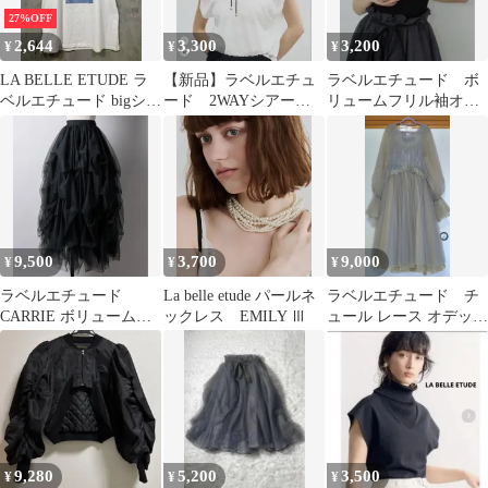
27%OFF
2,644
3,300
3,200
¥
¥
¥
LA BELLE ETUDE ラ
【新品】ラベルエチュ
ラベルエチュード ボ
ベルエチュード bigシル
ード 2WAYシアーフ
リュームフリル袖オフ
エット スクエア箔プリ
レンチスリーブニッ
ショルダーニットカッ
ント Tシャツ size1/白
ト 【クーポン券付】
トソー ブラック新品
■◆ レディース
9,500
3,700
9,000
¥
¥
¥
ラベルエチュード
La belle etude パールネ
ラベルエチュード チ
CARRIE ボリュームチ
ックレス EMILY Ⅲ
ュール レース オデット
ュールスカート
ワンピース 長袖
9,280
5,200
3,500
¥
¥
¥