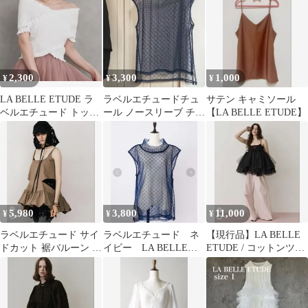
ス
シフォン
2,300
3,300
1,000
¥
¥
¥
LA BELLE ETUDE ラ
ラベルエチュードチュ
サテン キャミソール
ベルエチュード トップ
ール ノースリーブ チュ
【LA BELLE ETUDE】
ス オフショル 白
ニック ネイビー
5,980
3,800
11,000
¥
¥
¥
ラベルエチュード サイ
ラベルエチュード ネ
【現行品】LA BELLE
ドカット 裾バルーン キ
イビー LA BELLE
ETUDE / コットンツイ
ャミソール
ETUDE シースルーブ
ルカーブパンツ
ラウス