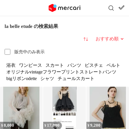
la belle etude の検索結果
並び替え
販売中のみ表示
浴衣
ワンピース
スカート
パンツ
ビスチェ
ベルト
オリジナルvintageフラワープリントストレートパンツ
bigリボンodette
シャツ
チュールスカート
8,000
17,000
9,200
¥
¥
¥