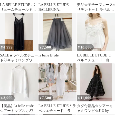
LA BELLE ETUDE ボ
LA BELLE ETUDE
美品☆モチーフレース×
リュームチュールギャ
BALLERINA
サテンキャミ ラベルエ
ザーデザイン TOPS￼
CAMISOLE
チュード
4,999
7,500
10,000
¥
¥
¥
SALE★ラベルエチュー
la belle Etude
LA BELLE ETUDE ラ
ド♡キャミロングワン
ベルエチュード 白完
ピース
売 レース キャミソ
ール
3,900
7,500
11,000
¥
¥
¥
【美品】la belle etude
LA BELLE ETUDE＊ラ
タグ付新品☆シアーキ
シアートップス ホワイ
ベルエチュード ラメ
ャミワンピ☆J1U by LA