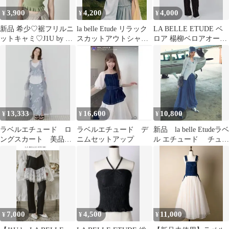
3,900
4,200
4,000
¥
¥
¥
新品 希少♡裾フリルニ
la belle Etude リラック
LA BELLE ETUDE ベ
ットキャミ♡J1U by LA
スカットアウトシャツ
ロア 楊柳ベロアオール
BELLE ETUDE
ワンピース
インワン
13,333
16,600
10,800
¥
¥
¥
ラベルエチュード ロ
ラベルエチュード デ
新品 la belle Etudeラベ
ングスカート 美品
ニムセットアップ
ル エチュード チュー
水色 0
ルバルーンパンツ
7,000
4,500
11,000
¥
¥
¥