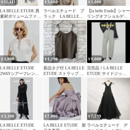
11,111
3,600
3,000
¥
¥
¥
LA BELLE ETUDE 異
ラベルエチュード ブ
【la belle Etude】シャー
素材ボリュームファー
ラック LA BELLE
リングオフショルデニ
ライダースジャケット
ETUDE シースルーブ
ムブラウス
ラウス
3,000
1,290
9,000
¥
¥
¥
LA BELLE ETUDE
新品タグ付 LA BELLE
完売品！LA BELLE
2WAYシアーフレンチ
ETUDE ストラップ キ
ETUDE サイドジップ
スリーブニット
ャミソール さらっと F
スリットリラックスパ
ンツ
3,180
7,800
7,599
¥
¥
¥
LA BELLE ETUDE
LA BELLE ETUDE 新
ラベルエチュード デ