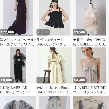
ールボタン FREE
22,000
5,500
9,500
¥
¥
¥
深スリットコンシール×
ラベルエチュード
★新品・未使用★JIU
レースデザインワイド
BACKリボンペプラム
by LA BELLE ETUDE
パンツ
バルーンTOPS 黒
／チュール ビスチェ
8,800
9,900
4,400
¥
¥
¥
J1U by LA BELLE
未使用 la belle Etude
【LA BELLE ETUDE】
ETUDE シフォンパン
BACK OPENベアSETワ
マットサテンBIGリボ
ツ size 0
ンピース
ンホルターTOPS