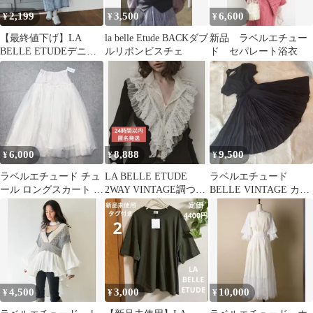
2,199
3,500
6,600
¥
¥
¥
【最終値下げ】LA
la belle Etude BACKダブ
新品 ラベルエチュー
BELLE ETUDEデニム
ルリボンビスチェ
ド セパレート浴衣
スカート デニムIライ
ンスカート
6,000
8,888
9,500
¥
¥
¥
ラベルエチュード チュ
LA BELLE ETUDE
ラベルエチュード
ール ロングスカート 新
2WAY VINTAGE調つけ
BELLE VINTAGE カシ
品タグ付き
衿
ュクール プリーツ ワ
ンピース
4,500
3,000
10,000
¥
¥
¥