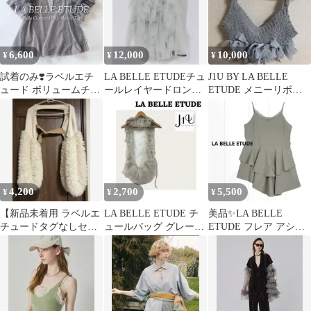
6,600
12,000
10,000
¥
¥
¥
試着のみ❣️ラベルエチ
LA BELLE ETUDEチュ
J1U BY LA BELLE
ュード ボリュームチュ
ールレイヤードロング
ETUDE メニーリボン
ールギャザーハーフス
スカート
サマーニットビスチェ
リーブTOPS
4,200
2,700
5,500
¥
¥
¥
【新品未着用 ラベルエ
LA BELLE ETUDE チ
美品✨LA BELLE
チュードタグなしセー
ュールバッグ グレージ
ETUDE フレア アシン
ル品】ボレロ ファー切
ュ JU1
メトリー キャミソー
替 ニット
ル F