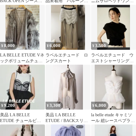
BACK OPEN シースル
品未着用 バルーンベ
ニムサロペットワンピ
ーワンピース ブラッ
アワンピース
ース チュールスカー
ク
ト カーキ フリー
8,000
6,000
3,500
¥
¥
¥
LA BELLE ETUDE Vネ
ラベルエチュード ロ
ラベルエチュード ウ
ックボリュームチュー
ングスカート
エストシャーリングカ
ルギャザートップス
ットソー ブラック
9,200
3,300
6,000
¥
¥
¥
美品 LA BELLE
美品 LA BELLE
la belle etude キャミソ
ETUDE チュールビス
ETUDE / BACKスリッ
ール 総レースペプラム
チェ ブラック
トリボンシアーブラウ
ビスチェ
ス