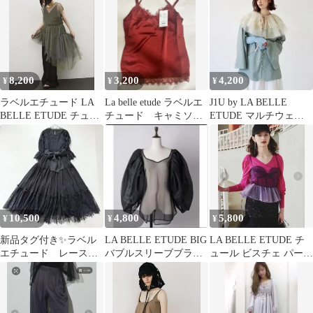
ュ
8,200
3,200
4,200
¥
¥
¥
ラベルエチュード LA
La belle etude ラベルエ
J1U by LA BELLE
BELLE ETUDE チュー
チュード キャミソー
ETUDE マルチウェイ
ルトップス Fサイズ
ル
ボリュームチュールケ
ープ
10,500
4,800
5,800
¥
¥
¥
新品タグ付き✨ラベル
LA BELLE ETUDE BIG
LA BELLE ETUDE チ
エチュード レース切
バブルスリーブブラウ
ュール ビスチェ パープ
替ドレスワンピース
ス(パフスリー
ル レイヤード
リボン Aライン