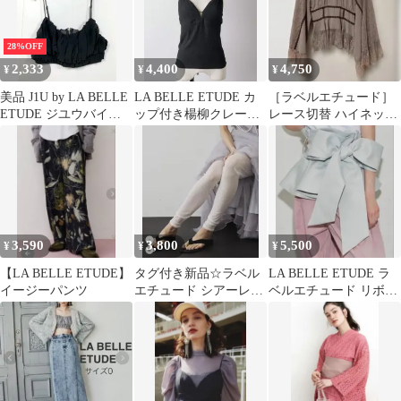
28%OFF
2,333
4,400
4,750
¥
¥
¥
美品 J1U by LA BELLE
LA BELLE ETUDE カ
［ラベルエチュード］
ETUDE ジユウバイラ
ップ付き楊柳クレープ
レース切替 ハイネック
ベルエチュード ギャザ
キャミソール
ブラウス 長袖 ピンクベ
ーシフォントップ
ージュ
sizeF/黒 ■■ レディース
3,590
3,800
5,500
¥
¥
¥
【LA BELLE ETUDE】
タグ付き新品☆ラベル
LA BELLE ETUDE ラ
イージーパンツ
エチュード シアーレギ
ベルエチュード リボン
ンス ホワイト サイズ0
ベルト