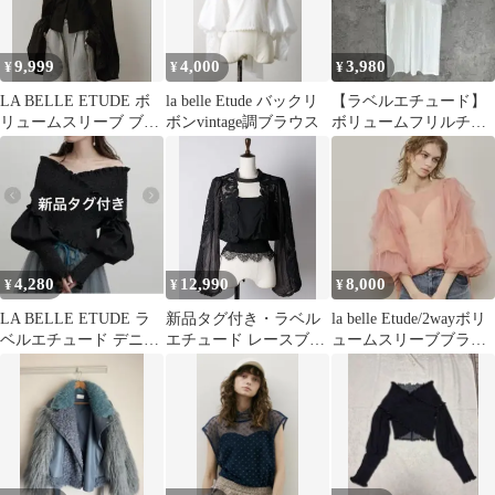
9,999
4,000
3,980
¥
¥
¥
LA BELLE ETUDE ボ
la belle Etude バックリ
【ラベルエチュード】
リュームスリーブ ブラ
ボンvintage調ブラウス
ボリュームフリルチュ
ウス ブラック
ールカットワンピース
白 1
4,280
12,990
8,000
¥
¥
¥
LA BELLE ETUDE ラ
新品タグ付き・ラベル
la belle Etude/2wayボリ
ベルエチュード デニム
エチュード レースブラ
ュームスリーブブラウ
シャーリング ブラウス
ウス
ス