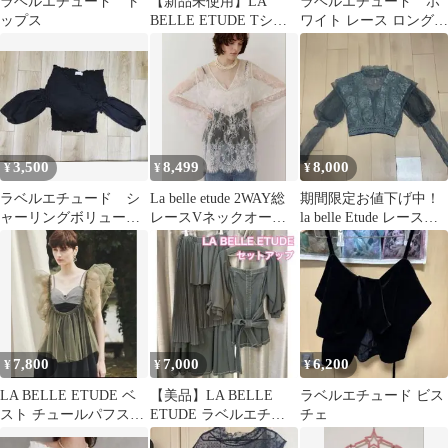
ラベルエチュード ト
【新品未使用】LA
ラベルエチュード ホ
ップス
BELLE ETUDE Tシャ
ワイト レース ロングワ
ツカーキ2 4400円
ンピース 半袖
3,500
8,499
8,000
¥
¥
¥
ラベルエチュード シ
La belle etude 2WAY総
期間限定お値下げ中！
ャーリングボリューム
レースVネックオーバ
la belle Etude レースブ
半袖ブラウス ブラッ
ーTOPS 白
ラウス 長袖 透け感
ク 完売品
7,800
7,000
6,200
¥
¥
¥
LA BELLE ETUDE ベ
【美品】LA BELLE
ラベルエチュード ビス
スト チュールパフスリ
ETUDE ラベルエチュ
チェ
ーブビスチェ レディー
ード セットアップ