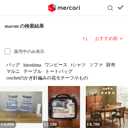
marun の検索結果
並び替え
販売中のみ表示
バッグ
ワンピース
tシャツ
ソファ
財布
hiroshima
マルニ
テーブル
トートバッグ
crochetのかぎ針編みの花モチーフ小もの
4,000
2,500
8,700
¥
¥
¥