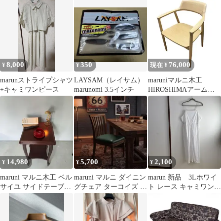
製チェア 北欧 モダン
革 肘掛け ②
8,000
350
76,000
¥
¥
現在 ¥
marunストライプシャツ
LAYSAM（レイサム）
maruniマルニ木工
+キャミワンピース
marunomi 3.5インチ
HIROSHIMAアームチ
ェア 丸脚 削り出し
14,980
5,700
2,100
¥
¥
¥
maruni マルニ木工 ベル
maruni マルニ ダイニン
marun 新品 3Lホワイ
サイユ サイドテーブル
グチェア ターコイズ 木
ト レース キャミワンピ
ミッドセンチュリー 北
製チェア 北欧 モダン
ース ロング丈
欧