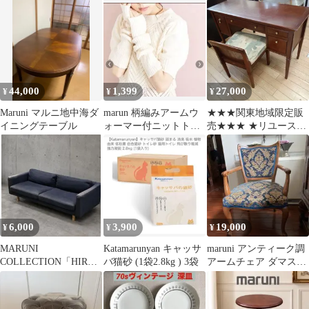
ット
ドテーブル
44,000
1,399
27,000
¥
¥
¥
Maruni マルニ地中海ダ
marun 柄編みアームウ
★★★関東地域限定販
イニングテーブル
ォーマー付ニットトッ
売★★★ ★リユースの
プス 5L アイボリー
サカイつくば店★
maruni マルニ木工 ドレ
ッサー 地中海シリー
ズ 地中海ロイヤル ド
レッサーセット *鏡
無 デスクセット
W110cm×D43ｃｍ×Ｈ
6,000
3,900
19,000
¥
¥
¥
69cm 管理0712-03
MARUNI
Katamarunyan キャッサ
maruni アンティーク調
COLLECTION「HIROS
バ猫砂 (1袋2.8kg ) 3袋
アームチェア ダマスク
HIMA」3人掛けソファ
柄