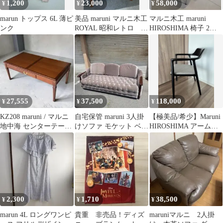
1,200
23,000
58,000
¥
¥
¥
marun トップス 6L 薄ピ
美品 maruni マルニ木工
マルニ木工 maruni
ンク
ROYAL 昭和レトロ サ
HIROSHIMA 椅子 2脚
イドテーブル
目
27,555
37,500
118,000
¥
¥
¥
KZ208 maruni / マルニ
自宅保管 maruni 3人掛
【極美品/希少】Maruni
地中海 センターテーブ
けソファ モケット ベロ
HIROSHIMA アームチ
ル リビングテーブル
ア ベルベット 昭和レト
ェア④
ロ
2,300
1,710
38,500
¥
¥
¥
marun 4L ロングワンピ
貴重 非売品！ディズ
maruniマルニ 2人掛