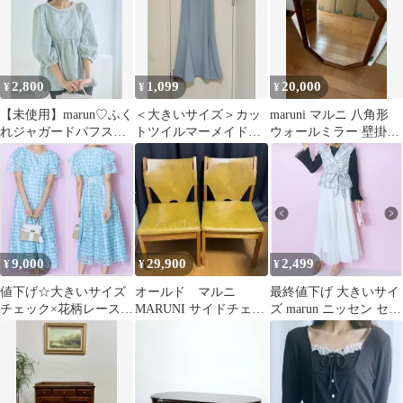
2,800
1,099
20,000
¥
¥
¥
【未使用】marun♡ふく
＜大きいサイズ＞カッ
maruni マルニ 八角形
れジャガードパフスリ
トツイルマーメイドス
ウォールミラー 壁掛け
ーブチュニック
カート marun
鏡 木製フレーム
9,000
29,900
2,499
¥
¥
¥
値下げ☆大きいサイズ
オールド マルニ
最終値下げ 大きいサイ
チェック×花柄レースデ
MARUNI サイドチェア
ズ marun ニッセン セッ
ザインワンピース
ダイニングチェア ヴ
トアップ 8L 10L
marun ミント
ィンテージ