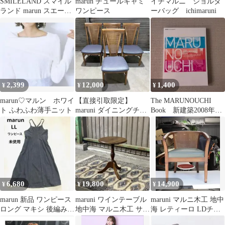
SMILELAND スマイル
marun チュールキャミ
イチマルニ ショルダ
ランド marun スエード
ワンピース
ーバッグ ichimaruni
調ライダースジャケッ
ト
2,399
12,000
1,400
¥
¥
¥
marun♡マルン ホワイ
【直接引取限定】
The MARUNOUCHI
ト ふわふわ薄手ニット
maruni ダイニングチェ
Book 新建築2008年6
ア 4脚セット(L-0001)
月臨時創刊
6,680
19,800
14,900
¥
¥
¥
marun 新品 ワンピース
maruni ワインテーブル
maruni マルニ木工 地中
ロング マキシ 後編み上
地中海 マルニ木工 サイ
海 レティーロ LDチェ
げ デニム 黒 LL
ドテーブル 丸テーブル
ア ラタン アームチェア