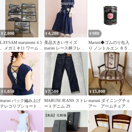
2,000
4,200
980
¥
¥
¥
LAYSAM marunomi 4.5
美品大きいサイズ
Maruni◆ゴムのり缶入
、メガミキ11 ワーム 5
marun レース柄フレア
り ノントルエン ８５
点セット
ワンピース XL
ⅿⅼ
1,050
7,500
15,800
¥
¥
¥
marun バック編み上げ
MARUNI JEANS ストレ
maruni ダイニングチェ
テレコリブショートト
ートデニム 29
アー アームチェア
ップス 大きいサイズ ネ
ー 肘付き椅子 猫足
イビー4L