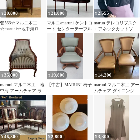
29,000
21,000
2,555
¥
¥
¥
管563☆マルニ木工
マルニ/maruni ケントコ
marun テレコリブスク
☆maruni☆地中海ロイ
ート センターテーブル
エアネックカットソ
ヤルシリーズ☆ビュッ
ー 4L
フェワゴン
35,000
19,800
14,200
¥
¥
¥
maruni マルニ木工 地
【中古】MARUNI 椅子
maruni マルニ木工 アー
中海 アームチェア ラウ
ムチェア ダイニングチ
ンジチェア アンティ
ェア 1脚①
ーク
46,300
2,800
3,300
¥
¥
¥