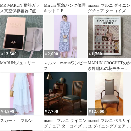
MR MARUN 耐熱ガラ
Maruni 緊急パンク修理
maruni マルニ ダイニン
ス真空保存容器 7点セ
キット L P
グチェア ターコイズ 木
ット
製チェア 北欧 モダン
13,500
2,000
1,760
¥
¥
¥
MARUNジュエリー
マルン marunワンピー
MARUN CROCHETのか
ス
ぎ針編みの花モチーフ
小もの
4,999
7,700
12,000
¥
¥
¥
スカート マルン
maruni マルニ ダイニン
maruni マルニ ベルサイ
グチェア ターコイズ 木
ユ ダイニングチェア 本