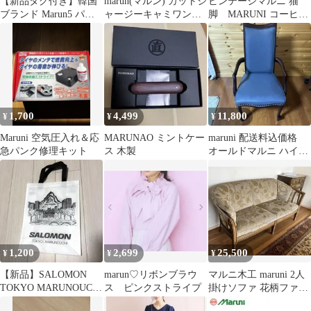
【新品タグ付き】韓国
marun(マルン) カットジ
ビンテージマルニ 猫
ブランド Marun5 パッ
ャージーキャミワンピ
脚 MARUNI コーヒー
ト付きキャミソール ラ
ース Lサイズ
テーブル
ベンダー
1,700
4,499
11,800
¥
¥
¥
Maruni 空気圧入れ＆応
MARUNAO ミントケー
maruni 配送料込価格
急パンク修理キット
ス 木製
オールドマルニ ハイバ
ックチェア
1,200
2,699
25,500
¥
¥
¥
【新品】SALOMON
marun♡リボンブラウ
マルニ木工 maruni 2人
TOKYO MARUNOUCHI
ス ピンクストライプ
掛けソファ 花柄ファブ
限定 トートバッグ
リック