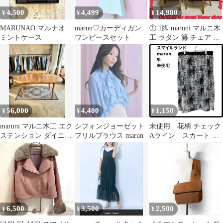
4,500
4,499
14,980
¥
¥
¥
MARUNAO マルナオ
marun♡カーディガン
① 1脚 maruni マルニ木
ミントケース
ワンピースセット
工 ラタン 籐 チェア 椅
子 Chair
56,000
4,400
1,150
¥
¥
¥
maruni マルニ木工 エク
シフォンジョーゼット
未使用 花柄 チェック
ステンション ダイニン
フリルブラウス marun
Aライン スカート ロ
グテーブル 伸長式
ング 5L スマイルラン
ド マルン
6,500
3,500
2,500
¥
¥
¥