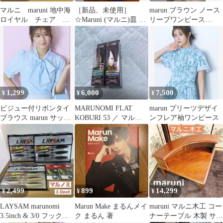
マルニ maruni 地中海
［新品、未使用］
marun ブラウン ノース
ロイヤル チェア ビ
☆Maruni (マルニ)皿 10
リーブワンピース
ンテージ ４脚セッ
枚セット 金彩
Nissen 大きいサイズ
ト YZ
1,299
6,000
7,500
¥
¥
¥
ビジュー付リボンタイ
MARUNOMI FLAT
marun プリーツデザイ
ブラウス marun サック
KOBURI 53 ／ マルノ
ンフレア袖ワンピース
スブルー
ミフラットコブリ53
2,499
899
14,299
¥
¥
¥
LAYSAM marunomi
Marun Make まるんメイ
maruni マルニ木工 コー
3.5inch & 3/0 フックセ
ク まるん 著
ナーテーブル 木製 サイ