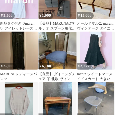
3,500
1,999
15,000
¥
¥
¥
新品タグ付き♡marun
【美品】MARUNAOマ
オールドマルニ maruni
♡ アイレットレースキ
ルナオ スプーン用化粧
ヴィンテージ ダイニン
ャミソールワンピース
箱12箱《リメイク ハン
グチェア 2脚セット
ドメイド》
25,000
6,180
3,277
¥
¥
¥
MARUNI レディースパ
【良品】 ダイニングチ
marun ツイードマーメ
ンツ
ェア ① 北欧 ヴィンテ
イドスカート 大きいサ
ージ maruni オールドマ
イズ 3XL 4L
ルニ