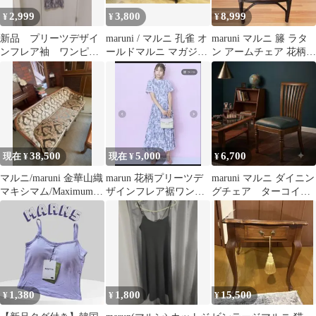
2,999
3,800
8,999
¥
¥
¥
新品 プリーツデザイ
maruni / マルニ 孔雀 オ
maruni マルニ 籐 ラタ
ンフレア袖 ワンピー
ールドマルニ マガジン
ン アームチェア 花柄
ス marun LL
ラック スリッパラック
ビンテージ レトロ
38,500
5,000
6,700
現在 ¥
現在 ¥
¥
マルニ/maruni 金華山織
marun 花柄プリーツデ
maruni マルニ ダイニン
マキシマム/Maximum 3
ザインフレア裾ワンピ
グチェア ターコイズ
人掛けソファ
ース 紫系 新品 タグ
木製チェア 北欧 モダン
付き 4L
1,380
1,800
15,500
¥
¥
¥