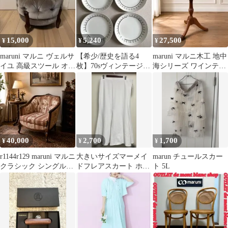
15,000
5,240
27,500
¥
¥
¥
maruni マルニ ヴェルサ
【希少/歴史を語る4
maruni マルニ木工 地中
イユ 高級スツール オッ
枚】70sヴィンテージ
海シリーズ ワインテー
トマン 猫脚 ヴベルベッ
Maruni 深皿 幾何学モダ
ブル サイドテーブル 天
ト
ン柄
然木
40,000
2,700
1,700
¥
¥
¥
r1144r129 maruni マルニ
大きいサイズマーメイ
marun チュールスカー
クラシック シングルソ
ドフレアスカート ホワ
ト 5L
ファ 猫脚
イト 5Lサイズ新品タグ
付きマルン