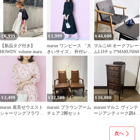
6,999
1,999
44,600
¥
¥
¥
【新品タグ付き】
marun ワンピース 「大
マルニ60 オークフレー
HOWDY. volume marun
きいサイズ」 衿付レー
ムLDチェアMARUNI60
blouse ブラック
スデザインワンピース
2,499
32,500
16,000
¥
¥
¥
marun 肩見せウエスト
maruni ブラウンアーム
maruniマルニ ヴィンテ
シャーリングフラワー
チェア 2脚セット
ージアンティーク調4段
プリントワンピース ピ
チェスト 脚付きウッド
ンク 量産型
チェスト
次へ