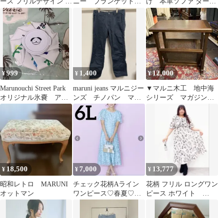
ース フリルデザイン ラ
ニー ブランケット
け 本革ソファ ダーク
イトグレー
MARUNOUCHI
ブラウン
999
1,400
12,000
¥
¥
¥
Marunouchi Street Park
maruni jeans マルニジー
▼マルニ木工 地中海
オリジナル氷嚢 アイ
ンズ チノパン マル
シリーズ マガジンラ
スバッグ
ニ西脇
ック サイドテーブ
ル maruni
18,500
7,000
13,777
¥
¥
¥
昭和レトロ MARUNI
チェック花柄Aライン
花柄 フリル ロングワン
オットマン
ワンピース♡春夏♡清
ピース ホワイト
楚♡リズリサ系♡ふわ
marun 4L
ふわ♡marun