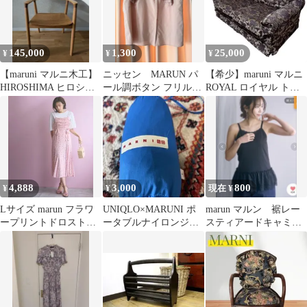
145,000
1,300
25,000
¥
¥
¥
【maruni マルニ木工】
ニッセン MARUN パ
【希少】maruni マルニ
HIROSHIMA ヒロシマ
ール調ボタン フリル袖
ROYAL ロイヤル トリ
アームチェア オーク
ブラウス ピンク 4L
プルソファ
4,888
3,000
800
¥
¥
現在 ¥
Lサイズ marun フラワ
UNIQLO×MARUNI ポ
marun マルン 裾レー
ープリントドロストキ
ータブルナイロンジャ
スティアードキャミソ
ャミワンピース
ケット
ール ブラック 3L