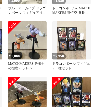
3,000
1,980
¥
¥
ボ
ブルーアーカイブ ドラゴ
ドラゴンボールZ MATCH
 フ
ンボール フィギュア 4点
MAKERS 孫悟空 身勝手
セット
の極意 ジレン
1,800
7,950
¥
¥
MATCHMAKERS 身勝手
ドラゴンボール フィギュ
の極意VSジレン
ア 5種セット