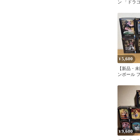
ン 「ドラ
MATCH M
(VS孫悟空
5,600
¥
【新品・未
ンボール フ
セット
9,600
¥