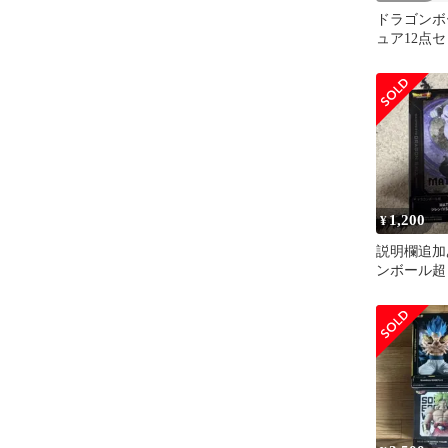
ドラゴンボ
ュア12点
1,200
¥
説明欄追加
ンボール超 
MAKERS