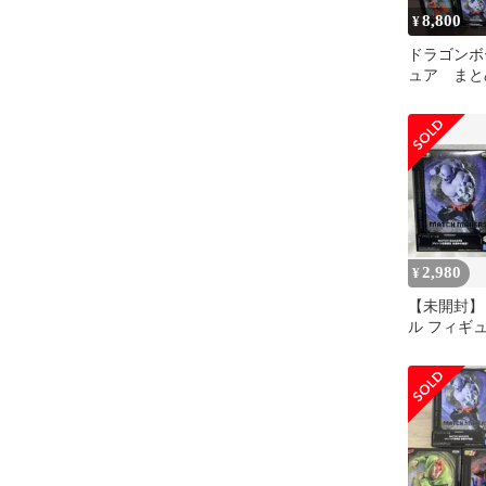
8,800
¥
ドラゴンボ
ュア まと
2,980
¥
【未開封】
ル フィギ
極意 悟空