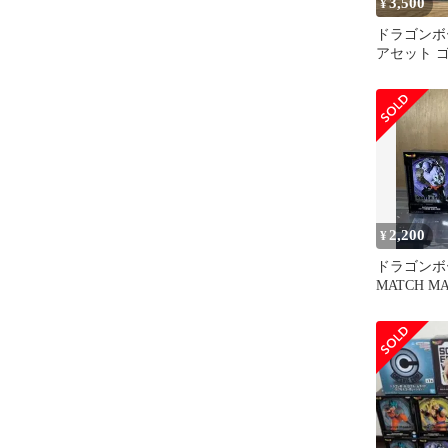
3,500
¥
ドラゴンボ
アセット 
リー
2,200
¥
ドラゴンボ
MATCH M
ジレン フ
ト