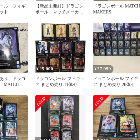
ール フィギ
【新品未開封】ドラゴン
ドラゴンボール MATCH
セット
ボール マッチメーカー
MAKERS
ズ フィギュア 12点
セット
25,000
27,999
¥
¥
あり ドラゴ
ドラゴンボール フィギュ
ドラゴンボール フィギ
MATCH
ア まとめ売り 11体セッ
ア まとめ売り 28体セッ
 ジレン
ト
ト