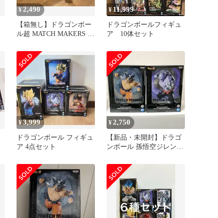
2,490
11,999
¥
¥
【箱無し】ドラゴンボー
ドラゴンボールフィギュ
ル超 MATCH MAKERS 孫
ア 10体セット
悟空VSジレン2体セット
3,999
2,750
¥
¥
ドラゴンボール フィギュ
【新品・未開封】ドラゴ
ア 4点セット
ンボール 孫悟空ジレン
種
フィギュア 2種セット※
箱キズあり