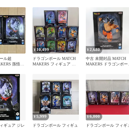
AKERS 孫悟空
セット
レン フィギュア
10,499
2,680
¥
¥
ール超
ドラゴンボール MATCH
中古 未開封品 MATCH
AKERS 孫悟空
MAKERS フィギュア ま
MAKERS ドラゴンボー
VSジレン 2
とめ売り 10種セット
超 孫悟空 身勝手の極意
（VSジレン） BANDAI
NAMCO/バンダイナム
フィギュア pr02842
5,999
6,000
¥
¥
ィギュア ジレ
ドラゴンボール フィギュ
ドラゴンボール フィギ