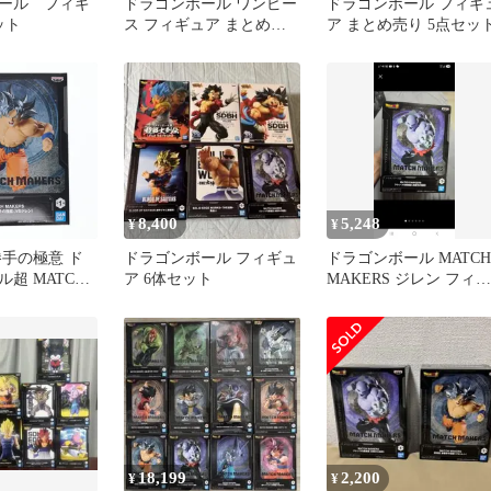
ール フィギ
ドラゴンボール ワンピー
ドラゴンボール フィギ
ット
ス フィギュア まとめ売
ア まとめ売り 5点セッ
り
8,400
5,248
¥
¥
勝手の極意 ド
ドラゴンボール フィギュ
ドラゴンボール MATCH
超 MATCH
ア 6体セット
MAKERS ジレン フィギ
 孫悟空 身勝手
ュア
ジレン) フィギ
(2785224)
ト
18,199
2,200
¥
¥