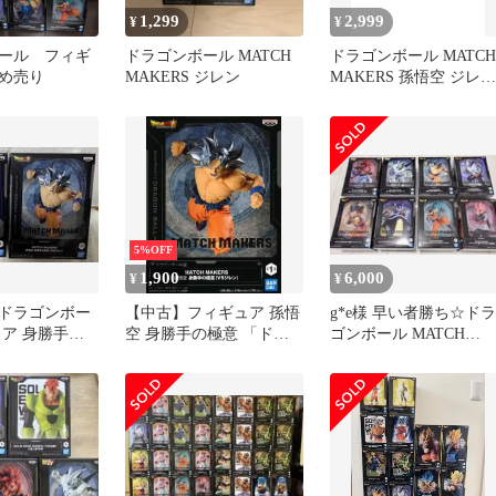
1,299
2,999
¥
¥
ール フィギ
ドラゴンボール MATCH
ドラゴンボール MATCH
め売り
MAKERS ジレン
MAKERS 孫悟空 ジレン
2種セット
5%OFF
1,900
6,000
¥
¥
ドラゴンボー
【中古】フィギュア 孫悟
g*e様 早い者勝ち☆ドラ
ュア 身勝手の
空 身勝手の極意 「ドラ
ゴンボール MATCH
＆ジレン
ゴンボール超」 MATCH
MAKERS フィギュア 8
MAKERS 孫悟空 身勝手
の極意(VSジレン)