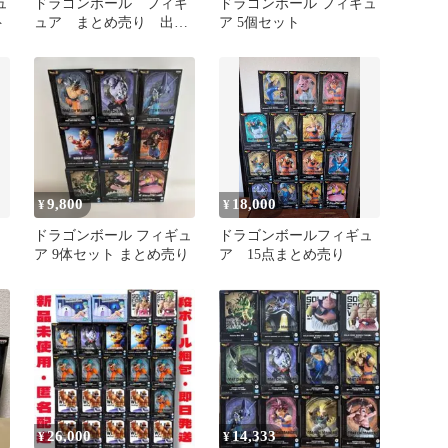
ュ
ドラゴンボール フィギ
ドラゴンボール フィギュ
ト
ュア まとめ売り 出
ア 5個セット
陣 悟空 ブロリー ジ
レン 身勝手
9,800
18,000
¥
¥
ドラゴンボール フィギュ
ドラゴンボールフィギュ
ア 9体セット まとめ売り
ア 15点まとめ売り
26,000
14,333
¥
¥