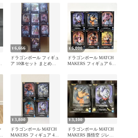
6,666
6,000
¥
¥
ドラゴンボール フィギュ
ドラゴンボール MATCH
空
ア 10体セット まとめ売
MAKERS フィギュア 6種
り
セット
3,800
3,100
¥
¥
ー
ドラゴンボール MATCH
ドラゴンボール MATCH
 ジ
MAKERS フィギュア 4種
MAKERS 孫悟空 ジレン