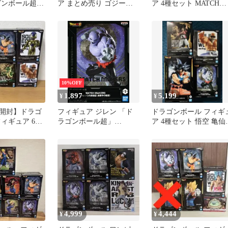
ゴンボール超」
ア まとめ売り ゴジータ
ア 4種セット MATCH
AKERS ジレン
孫悟空 孫悟飯 ジレン 18
MAKERS SOLID
 身勝手の極意)
号
10%OFF
1,897
5,199
¥
¥
開封】ドラゴ
フィギュア ジレン 「ド
ドラゴンボール フィギ
ィギュア 6種
ラゴンボール超」
ア 4種セット 悟空 亀仙
MATCH MAKERS ジレン
ミスターサタン ジレン
（VS孫悟空 身勝手の極
意）【14日以内発送】
4,999
4,444
¥
¥