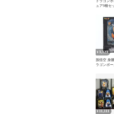
ドラゴンボ
ュア9種セ
3,323
¥
孫悟空 身
ラゴンボール
MAKERS
の極意(VS
ュア プライズ
バンプレス
11,111
¥