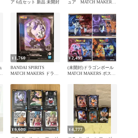
ア 6点セット 新品 未開封
ュア MATCH MAKERS
10種 まとめ売り 未開
封
1,760
2,499
¥
¥
ュ
BANDAI SPIRITS
(未開封)ドラゴンボール
人
MATCH MAKERS ドラゴ
MATCH MAKERS ポスタ
ンボール超 ジレン(VS孫
ー 4種類セット
悟空 身勝手の極意)
6,600
4,777
¥
¥