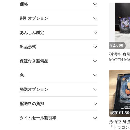
価格
割引オプション
あんしん鑑定
2,600
¥
出品形式
孫悟空 身
MATCH M
保証付き整備品
ジレン） 
ル
色
発送オプション
配送料の負担
1,50
現在 ¥
タイムセール割引率
孫悟空 身
「ドラゴン