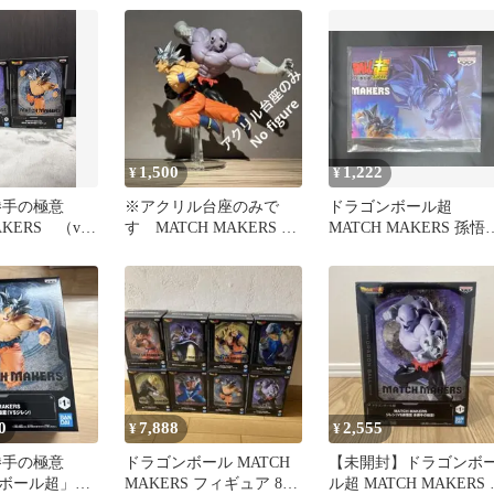
1,500
1,222
¥
¥
勝手の極意
※アクリル台座のみで
ドラゴンボール超
AKERS （vs
す MATCH MAKERS 孫
MATCH MAKERS 孫悟
ドラゴンボー
悟空 ジレン 2体用台座
身勝手の極意（VSジレ
ン）
0
7,888
2,555
¥
¥
勝手の極意
ドラゴンボール MATCH
【未開封】ドラゴンボ
ボール超」
MAKERS フィギュア 8種
ル超 MATCH MAKERS