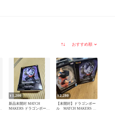
並び替え
1,200
2,280
¥
¥
新品未開封 MATCH
【未開封】ドラゴンボー
体
MAKERS ドラゴンボール
ル MATCH MAKERS 孫
超 ジレン hiro
悟空 ジレン フィギュア