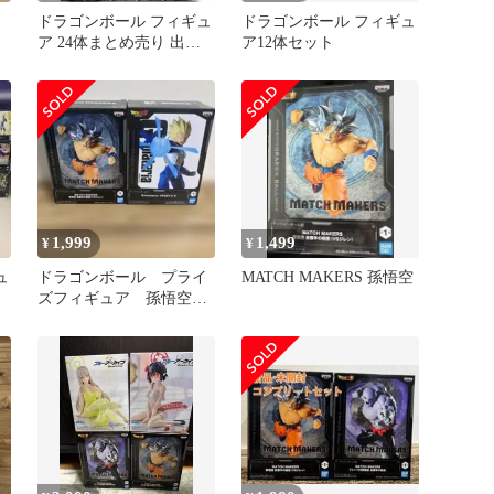
ドラゴンボール フィギュ
ドラゴンボール フィギュ
ア 24体まとめ売り 出陣
ア12体セット
悟空 ブロリー 亀仙人
1,999
1,499
¥
¥
ュ
ドラゴンボール プライ
MATCH MAKERS 孫悟空
ズフィギュア 孫悟空
ベジータ セット