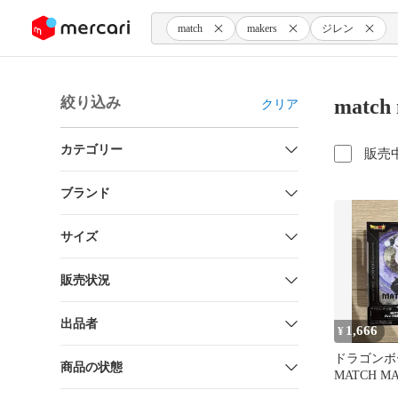
ンツにスキップ
match
makers
ジレン
絞り込み
matc
クリア
カテゴリー
販売
ブランド
サイズ
販売状況
出品者
1,666
¥
ドラゴンボ
商品の状態
MATCH M