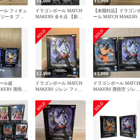
6,000
2,999
¥
¥
ール フィギュ
ドラゴンボール MATCH
【未開封品】ドラゴン
ゴジータ ブロ
MAKERS 全６点 【新品/
ール MATCH MAKERS
未開封品】
ィギュア 3種セット
2,000
2,000
¥
¥
ール超
ドラゴンボール MATCH
ドラゴンボール MATCH
AKERS 孫悟空
MAKERS ジレン フィギ
MAKERS 孫悟空 ジレン
ィギュア セッ
ュア
2体セット