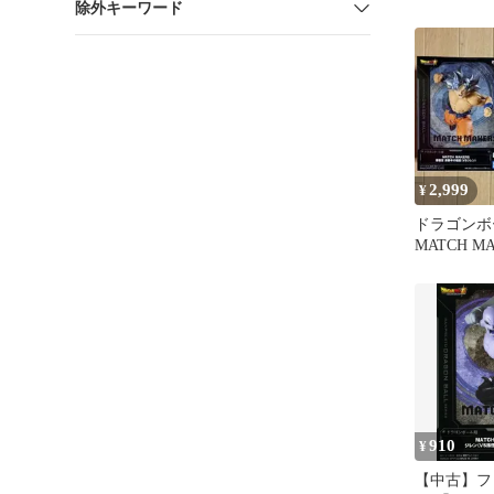
除外キーワード
MATCH M
…
2,999
¥
ドラゴンボ
MATCH M
身勝手の極意
種
910
¥
【中古】フ