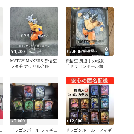
セット
2種セット
1,200
2,000
¥
¥
MATCH MAKERS 孫悟空
孫悟空 身勝手の極意
ル
身勝手 アクリル台座
「ドラゴンボール超」
MATCH MAKERS 孫悟空
…
コ
7,000
12,000
¥
¥
ュ
ドラゴンボール フィギュ
ドラゴンボール フィギ