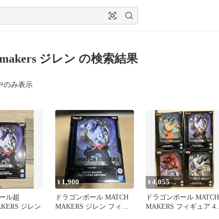
h makers ジレン の検索結果
中のみ表示
1,900
4,055
¥
¥
ール超
ドラゴンボール MATCH
ドラゴンボール MATCH
AKERS ジレン
MAKERS ジレン フィギ
MAKERS フィギュア 4
ュア
セット