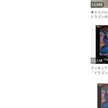
2,999
¥
★エコメ
ドラゴンボ
ュア 3点
め売り
2,138
¥
フィギュア
「ドラゴン
MATCH M
ラ（VS超
飯）【14