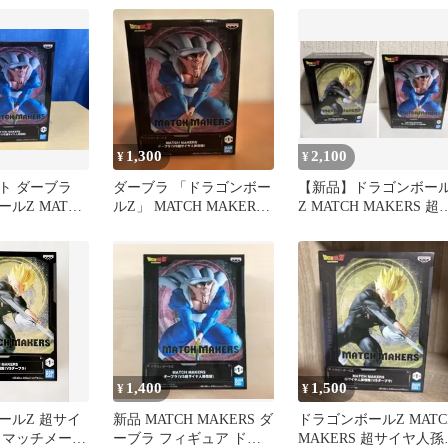
ヤ人孫悟飯(VSダーブラ)
ドラゴンボールZ
1,300
2,100
¥
¥
ト ダーブラ
ダーブラ 「ドラゴンボー
【新品】ドラゴンボー
ルZ MATCH
ルZ」 MATCH MAKERS
Z MATCH MAKERS 超
 ダーブラ(VS超
ダーブラ(VS超サイ…
イヤ人孫悟飯＆ダーブ
悟飯) ドラゴ
1,400
1,500
¥
¥
ールZ 超サイ
新品 MATCH MAKERS ダ
ドラゴンボールZ MATC
 マッチメーカ
ーブラ フィギュア ドラ
MAKERS 超サイヤ人孫