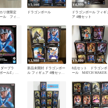
5,100
4,999
¥
¥
ルカリ便限定
ドラゴンボール
ドラゴンボール フィギ
ール フィギ
ア 4種セット
セット まと
3,980
9,800
¥
¥
 ダーブラ
新品未開封 ドラゴンボー
8点セット ドラゴンボ
ボールZ」
ル フィギュア 4種セッ
ール MATCH MAKER
AKERS ダーブ
ト ③
まとめ フィギュア
サイヤ人孫悟
日以内発送】