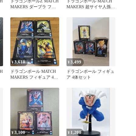
H
ドラゴンボールZ MATCH
ドラゴンボール MATCH
MAKERS ダーブラ フィ
MAKERS 超サイヤ人孫悟
ギュア
飯
3,610
3,499
¥
¥
H
ドラゴンボール MATCH
ドラゴンボール フィギュ
MAKERS フィギュア 4種
ア 4体セット
セット
3,100
1,200
¥
¥