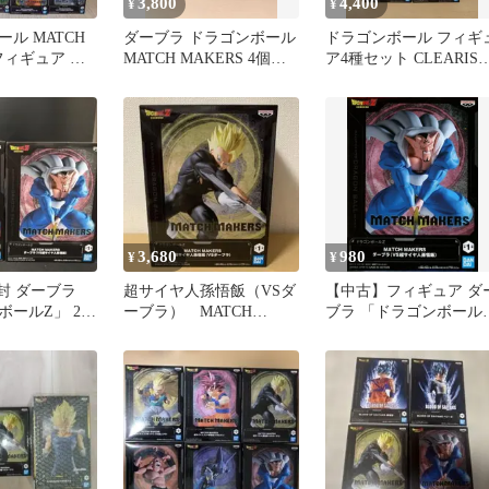
3,800
4,400
¥
¥
ル MATCH
ダーブラ ドラゴンボール
ドラゴンボール フィギ
 フィギュア ま
MATCH MAKERS 4個セ
ア4種セット CLEARISE
0種セット
ット 新品未開封
MATCH MAKERS
3,680
980
¥
¥
封 ダーブラ
超サイヤ人孫悟飯（VSダ
【中古】フィギュア ダ
ボールZ」 2個
ーブラ） MATCH
ブラ 「ドラゴンボール
MAKERS ドラゴンボー
Z」 MATCH MAKERS 
ルZ
ーブラ(VS超サイヤ人孫
悟飯)