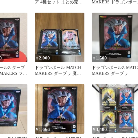
ア 4種セット まとめ売り
MAKERS ドラゴンボー
トランクス 魔人ブウ
Z ダーブラ hiro
ダーブラ
0
2,000
1,500
¥
¥
ールZ ダーブ
ドラゴンボール MATCH
ドラゴンボールZ MATC
 MAKERS フィ
MAKERS ダーブラ 魔人
MAKERS ダーブラ
ブウ 2種
1,666
3,480
¥
¥