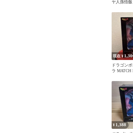
ヤ人孫悟飯
1,30
現在 ¥
ドラゴンボ
ラ MATCH
ギュア
1,388
¥