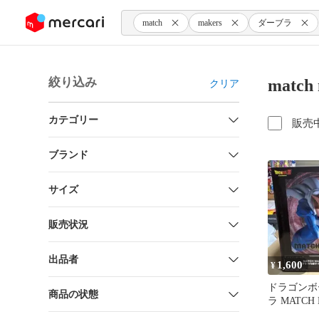
ンツにスキップ
match
makers
ダーブラ
絞り込み
matc
クリア
カテゴリー
販売
ブランド
サイズ
販売状況
出品者
1,600
¥
ドラゴンボ
商品の状態
ラ MATCH