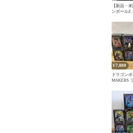
【新品・未
ンボールZ
MATCHMA
ラ フィギ
7,888
¥
ドラゴンボー
MAKERS
セット