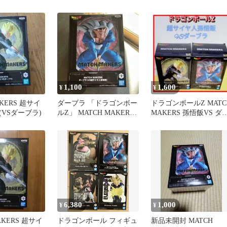
イズ
ゴンボールZ
飯(VSダーブラ)
1,100
1,600
¥
¥
KERS 超サイ
ダーブラ 「ドラゴンボー
ドラゴンボールZ MATC
VSダーブラ)
ルZ」 MATCH MAKERS
MAKERS 孫悟飯VS ダ
ダーブラ(VS超サイ…
ブラフィギュアセット
6,380
1,000
¥
¥
AKERS 超サイ
ドラゴンボール フィギュ
新品未開封 MATCH