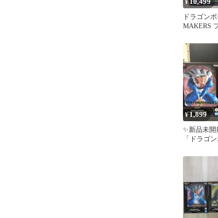
10,499
¥
ドラゴンボー
MAKERS
とめ売り 1
1,899
¥
✨新品未開
「ドラゴン
セット