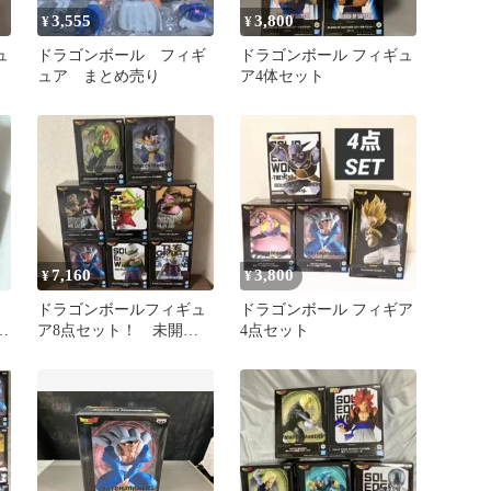
3,555
3,800
¥
¥
ュ
ドラゴンボール フィギ
ドラゴンボール フィギュ
ュア まとめ売り
ア4体セット
7,160
3,800
¥
¥
ドラゴンボールフィギュ
ドラゴンボール フィギア
S
ア8点セット！ 未開
4点セット
封！