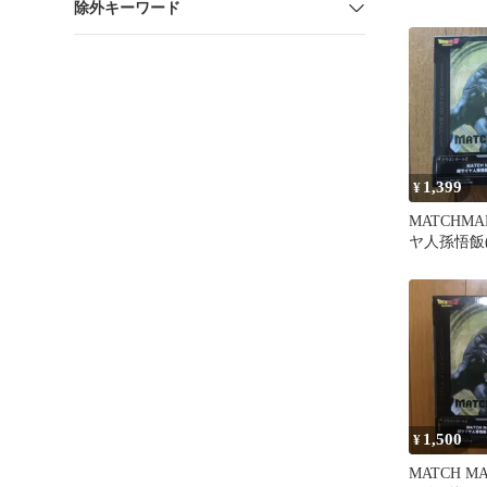
除外キーワード
ーズ プラ
1,399
¥
MATCHMA
ヤ人孫悟飯(
1,500
¥
MATCH M