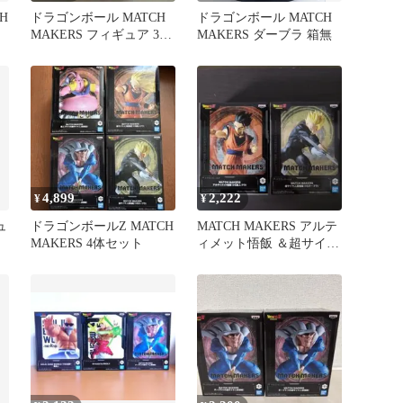
H
ドラゴンボール MATCH
ドラゴンボール MATCH
MAKERS フィギュア 3種
MAKERS ダーブラ 箱無
セット
4,899
2,222
¥
¥
ュ
ドラゴンボールZ MATCH
MATCH MAKERS アルテ
MAKERS 4体セット
ィメット悟飯 ＆超サイヤ
人孫悟飯