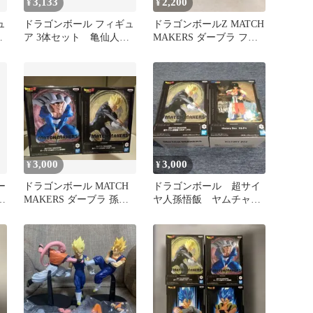
3,133
2,200
¥
¥
ュ
ドラゴンボール フィギュ
ドラゴンボールZ MATCH
ア 3体セット 亀仙人、
MAKERS ダーブラ フィ
ブロリー、ダーブラ
ギュア 2体
3,000
3,000
¥
¥
ー
ドラゴンボール MATCH
ドラゴンボール 超サイ
MAKERS ダーブラ 孫悟
ヤ人孫悟飯 ヤムチャ
ダ
飯 2体セット
フィギュア 2体セット