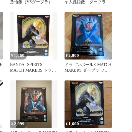
ル
孫悟飯（VSダーブラ）
ヤ人孫悟飯 ダーブラ
孫悟空 亀仙人 まとめ
売り
1,760
2,000
¥
¥
H
BANDAI SPIRITS
ドラゴンボールZ MATCH
MATCH MAKERS ドラゴ
MAKERS ダーブラ フィ
ンボールZ 超サイヤ人孫
ギュア
悟飯（VSダーブラ）
2,099
1,600
¥
¥