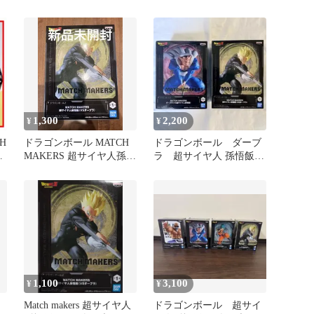
ダーブラ(VS超サイ…
1,300
2,200
¥
¥
H
ドラゴンボール MATCH
ドラゴンボール ダーブ
ー
MAKERS 超サイヤ人孫悟
ラ 超サイヤ人 孫悟飯
飯 フィギュア
２体セット
1,100
3,100
¥
¥
Match makers 超サイヤ人
ドラゴンボール 超サイ