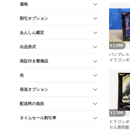
価格
割引オプション
あんしん鑑定
1,980
¥
出品形式
バンプレス
ドラゴンボー
保証付き整備品
MAKERS
サイヤ人孫
色
ンボールZ
発送オプション
配送料の負担
1,500
¥
タイムセール割引率
ドラゴンボ
ヤ人孫悟飯