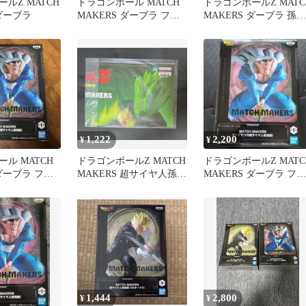
ルZ MATCH
ドラゴンボール MATCH
ドラゴンボールZ MATC
 ダーブラ
MAKERS ダーブラ フィ
MAKERS ダーブラ 孫悟
ギュア
飯 4体セット
1,222
2,200
¥
¥
ル MATCH
ドラゴンボールZ MATCH
ドラゴンボールZ MATC
 ダーブラ フィ
MAKERS 超サイヤ人孫悟
MAKERS ダーブラ フィ
飯（VSダーブラ）
ギュア
1,444
2,800
¥
¥