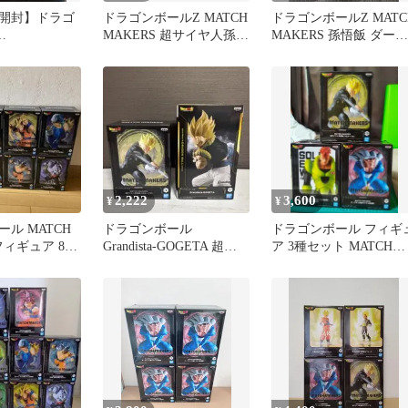
開封】ドラゴ
ドラゴンボールZ MATCH
ドラゴンボールZ MATC
MAKERS 超サイヤ人孫悟
MAKERS 孫悟飯 ダーブ
KERS ダーブ
飯
ラ セット
ュア
2,222
3,600
¥
¥
ル MATCH
ドラゴンボール
ドラゴンボール フィギ
 フィギュア 8種
Grandista-GOGETA 超サ
ア 3種セット MATCH
イヤ人孫悟空vsダーブラ
MAKERS 他