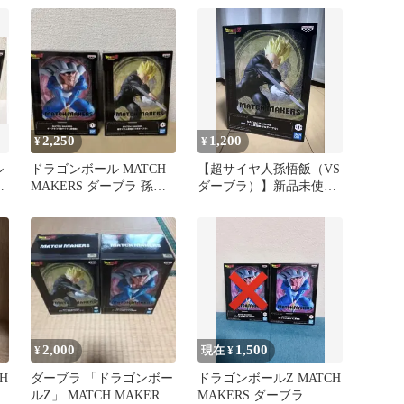
ット
ア
2,250
1,200
¥
¥
ル
ドラゴンボール MATCH
【超サイヤ人孫悟飯（VS
サ
MAKERS ダーブラ 孫悟
ダーブラ）】新品未使用
ラ
飯
品フィギュア
2,000
1,500
¥
現在 ¥
H
ダーブラ 「ドラゴンボー
ドラゴンボールZ MATCH
悟
ルZ」 MATCH MAKERS
MAKERS ダーブラ