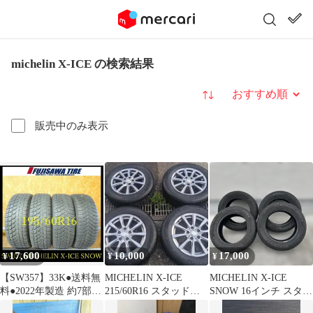
michelin X-ICE の検索結果
並び替え
販売中のみ表示
17,600
10,000
17,000
¥
¥
¥
【SW357】33K●送料無
MICHELIN X-ICE
MICHELIN X-ICE
料●2022年製造 約7部山
215/60R16 スタッドレ
SNOW 16インチ スタッ
●MICHELIN X-ICE
ス 4本セット
ドレスタイヤ4本セット