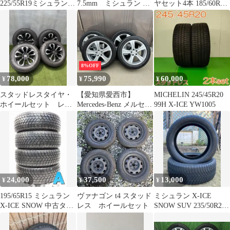
225/55R19ミシュラン、
7.5mm ミシュラン ス
ヤセット4本 185/60R15
ヴェルファイア、クラ
タッドレス 275/50R20
管理287
ウンなどに
8%OFF
78,000
75,990
60,000
¥
¥
¥
スタッドレスタイヤ・
【愛知県愛西市】
MICHELIN 245/45R20
ホイールセット レン
Mercedes-Benz メルセデ
99H X-ICE YW1005
ジローバーヴェラー
ス ベンツ Eクラス 純正
ル 235/65R18
ホイール 245/45R18
MECHELIN ミシュラン
X-ICE Snow スタッドレ
スタイヤ 4本セット
2020年製 美品 即日発送
ラクルモーター館
24,000
37,500
13,000
¥
¥
¥
195/65R15 ミシュラン
ヴァナゴン t4 スタッド
ミシュラン X-ICE
X-ICE SNOW 中古タイ
レス ホイールセット
SNOW SUV 235/50R20
ヤ スタッドレスタイヤ
スタッドレス 2本
4本セット