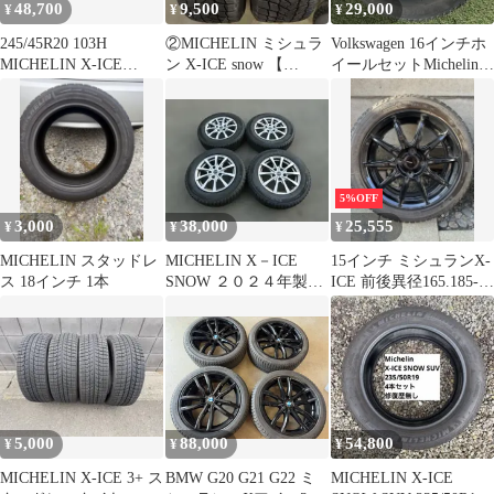
48,700
9,500
29,000
¥
¥
¥
245/45R20 103H
②MICHELIN ミシュラ
Volkswagen 16インチホ
MICHELIN X-ICE
ン X-ICE snow 【
イールセットMichelin
SNOW SUV
205/60R16 】
X-Ice 3+
5%OFF
3,000
38,000
25,555
¥
¥
¥
MICHELIN スタッドレ
MICHELIN X－ICE
15インチ ミシュランX-
ス 18インチ 1本
SNOW ２０２４年製造
ICE 前後異径165.185-
１９５/６５R１５
55/15
5,000
88,000
54,800
¥
¥
¥
MICHELIN X-ICE 3+ ス
BMW G20 G21 G22 ミ
MICHELIN X-ICE