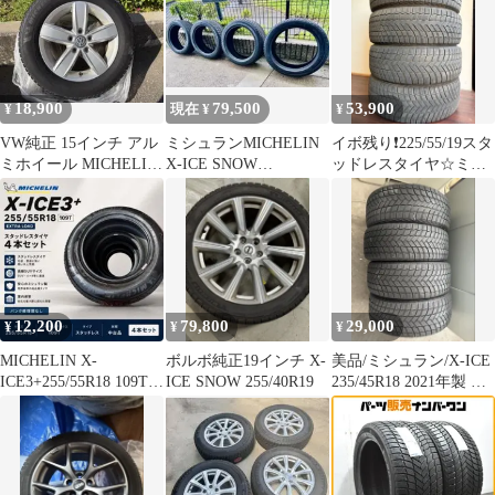
18,900
79,500
53,900
¥
現在 ¥
¥
VW純正 15インチ アル
ミシュランMICHELIN
イボ残り❗️225/55/19スタ
ミホイール MICHELIN
X-ICE SNOW
ッドレスタイヤ☆ミシ
スタッドレス
235/45R18 4本テスラ
ュランX-ICE 2024年
12,200
79,800
29,000
¥
¥
¥
MICHELIN X-
ボルボ純正19インチ X-
美品/ミシュラン/X-ICE
ICE3+255/55R18 109T 4
ICE SNOW 255/40R19
235/45R18 2021年製 タ
本スタッドレス
イヤ4本セット