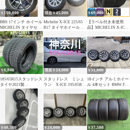
150,000
45,000
69,800
¥
現在 ¥
¥
BBS 17インチ ホイール
Michelin X-ICE 225/65
【ラベル付き未使用
MICHELIN タイヤセッ
R17 タイヤホイールセ
品】MICHELIN X-ICE
ト スタッドレス
ット
SNOW 305/40R20 2本セ
ット ポルシェ カイエン
BMW X ミシュラン エ
ックスアイススノー バ
リ溝
6,840
24,000
51,000
¥
現在 ¥
¥
185/65R15スタッドレス
スタッドレス ミシュ
18インチ アルミホイー
タイヤ2021製
ラン X-ICE 195/65R15
ル 4本セット BMW F26
MICHELIN cnk1466
C27 セレナ前期後期
X4 F25 X3 札幌
48,500
24,000
37,500
¥
¥
¥