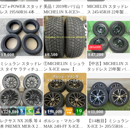
C27 e-POWER スタッド
美品！2019年バリ山！
MICHELIN スタッドレ
レス 195/60R16 4本 ミ
MICHELIN X-ICE3+
ス 245/45R18 22年製造
シュラン
225/65R17
9分山
20%OFF
8,000
9,500
47,200
¥
¥
¥
ミシュラン スタッドレ
①MICHELIN ミシュラ
【中古】MICHELIN ス
ス タイヤ ラティチュー
ン X-ICE snow 【
タッドレス 23年製 バリ
ド X-ICE 245/60R18
205/60R16 】
山 X TREME-J 17イン
チ ミシュラン X-ICE
129,800
198,000
11,000
¥
¥
¥
レクサス NX 20系 等 4
ポルシェ・マカン等
【1/4枚目】ミシュラン
本 PREMIX MER-X 20
MAK 24H-FF X-ICE
X-ICE 3+ 205/55R16 ホ