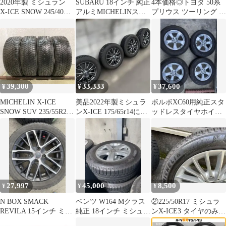
2020年製 ミシュラン
SUBARU 18インチ 純正
4本価格◎トヨタ 50系
X-ICE SNOW 245/40Ｒ
アルミMICHELINスタ
プリウス ツーリング 純
18 4本セット
ッドレスタイヤセット
正 215/45R17 スタッド
レス ミシュラン X-ICE
XI3 17インチ
PCD100/5H◎6061206イ
ス
39,300
33,333
37,600
¥
¥
¥
MICHELIN X-ICE
美品2022年製ミシュラ
ボルボXC60用純正スタ
SNOW SUV 235/55R20
ンX-ICE 175/65r14に
ッドレスタイヤホイー
20インチ スタッドレス
WEDS アルミセット
ルセット
4本 22年製 レクサスRX
キャデラック/XT5/XT6
ムラーノ等 (KTY182)
27,997
45,000
8,500
¥
¥
¥
N BOX SMACK
ベンツ W164 Mクラス
②225/50R17 ミシュラ
REVILA 15インチ ミシ
純正 18インチ ミシュラ
ンX-ICE3 タイヤのみ2
ュラン 165/55R15
ン スタッドレス 4本
本