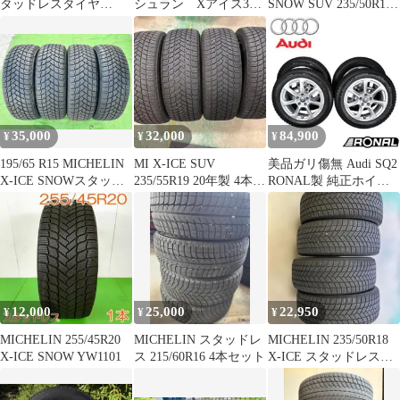
タッドレスタイヤ
シュラン Xアイス3
SNOW SUV 235/50R19
205/50R17 2本
＋ 18インチ 4本セッ
スタッドレス
ト
35,000
32,000
84,900
¥
¥
¥
195/65 R15 MICHELIN
MI X-ICE SUV
美品ガリ傷無 Audi SQ2
X-ICE SNOWスタッド
235/55R19 20年製 4本セ
RONAL製 純正ホイー
レスタイヤ
ットハリアー
ル ミシュランX-ICE
12,000
25,000
22,950
¥
¥
¥
MICHELIN 255/45R20
MICHELIN スタッドレ
MICHELIN 235/50R18
X-ICE SNOW YW1101
ス 215/60R16 4本セット
X-ICE スタッドレスタ
イヤ