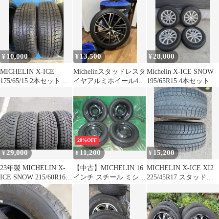
SNOW●195/60R16●4本
26104920
10,000
13,500
28,000
¥
¥
¥
MICHELIN X-ICE
Michelinスタッドレスタ
Michelin X-ICE SNOW
175/65/15 2本セット
イヤアルミホイール4本
195/65R15 4本セット
2018年です
SET ①本目【最終価
格】
20%OFF
29,000
11,200
15,200
¥
¥
¥
23年製 MICHELIN X-
【中古】MICHELIN 16
MICHELIN X-ICE XI2
ICE SNOW 215/60R16 4
インチ スチール ミシュ
225/45R17 スタッドレ
本
ラン X-ICE
ス 2本