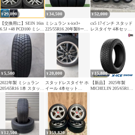
29,800
34,500
52,000
¥
¥
¥
【交換用に】SEIN 16in
ミシュラン x-ice3+
cx5 17インチ スタッド
6.5J +48 PCD100 ミシュ
225/55R16.20年製8ー9
レスタイヤ 4本セッ
ラン X-ICE 3+
分山．4本セット。
ト 大幅値下げ中
205/55R16 インプレッ
サ カローラツーリング/
スポーツ 即納可能
5,500
20,000
15,800
¥
¥
¥
2022年製 ミシュラン
スタッドレスタイヤ ホ
【新品】 2025年製
205/65R16 1本 スタッド
イール 4本セット
MICHELIN 205/65R16
レス
215/55R17 ミシュラン
99T XL ミシュラン X-
ICE SNOW 正規品 スタ
ッドレスタイヤ 冬タイ
ヤ 単品 1本
12,500
159,820
¥
¥