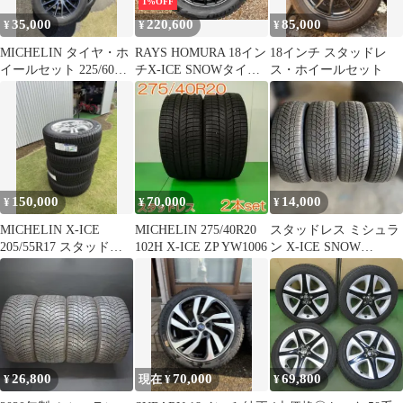
1%OFF
35,000
220,600
85,000
¥
¥
¥
MICHELIN タイヤ・ホ
RAYS HOMURA 18イン
18インチ スタッドレ
イールセット 225/60
チX-ICE SNOWタイヤ
ス・ホイールセット
R17 アルファード後期
ホイール4本セット
150,000
70,000
14,000
¥
¥
¥
MICHELIN X-ICE
MICHELIN 275/40R20
スタッドレス ミシュラ
205/55R17 スタッドレ
102H X-ICE ZP YW1006
ン X-ICE SNOW
ス 4本
195/65R15 （青715）
26,800
70,000
69,800
¥
現在 ¥
¥