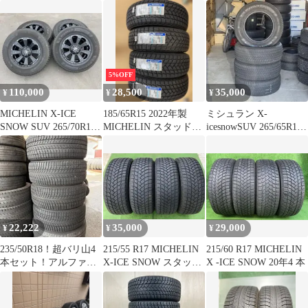
インチ 7.5J +35 5H PCD
SUV
イール付1本
114.3 スタッドレス
MICHELIN X-ICE
SNOW SUV ZP
235/50R20 球面座
LEXUS
5%OFF
110,000
28,500
35,000
¥
¥
¥
MICHELIN X-ICE
185/65R15 2022年製
ミシュラン X-
SNOW SUV 265/70R17
MICHELIN スタッドレ
icesnowSUV 265/65R17
4本
ス 未使用品 ４本
4本 2023年製造
22,222
35,000
29,000
¥
¥
¥
235/50R18！超バリ山4
215/55 R17 MICHELIN
215/60 R17 MICHELIN
本セット！アルファー
X-ICE SNOW スタッド
X -ICE SNOW 20年4 本
ド！
レスタイヤ