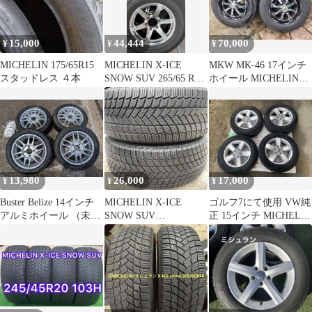
15,000
44,444
70,000
¥
¥
¥
MICHELIN 175/65R15
MICHELIN X-ICE
MKW MK-46 17インチ
スタッドレス ４本
SNOW SUV 265/65 R17
ホイール MICHELINス
4本セット
タッドレス4本セット
13,980
26,000
17,000
¥
¥
¥
Buster Belize 14インチ
MICHELIN X-ICE
ゴルフ7にて使用 VW純
アルミホイール （未装
SNOW SUV
正 15インチ MICHELIN
着 ）
265/65R17(2本24年)
4本セット