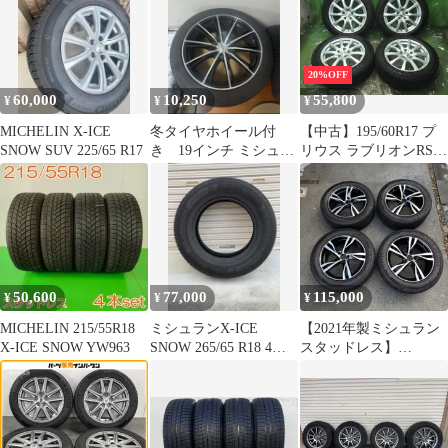
w15260717114
20%OFF
60,000
10,250
55,800
¥
¥
¥
MICHELIN X-ICE
冬タイヤホイール付
【中古】195/60R17 プ
SNOW SUV 225/65 R17
き 19インチ ミシュラ
リウス ラブリオンRS01
ンタイヤ 245/45R19
17インチ ミシュラン
X-ICE SNOW
50,600
77,000
115,000
¥
¥
¥
MICHELIN 215/55R18
ミシュランX-ICE
【2021年製ミシュラン
X-ICE SNOW YW963
SNOW 265/65 R18 4本
スタッドレス】
セット
235/55R18 X-ICE
SNOW