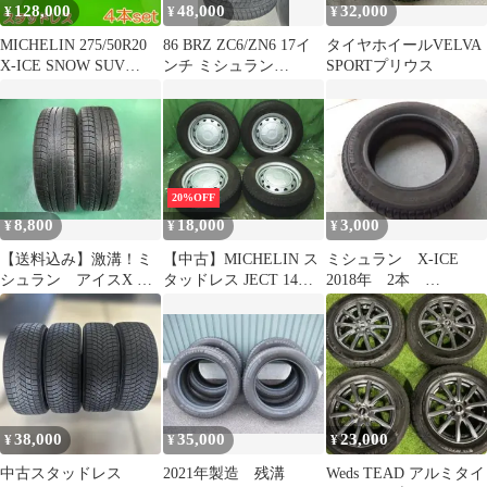
128,000
48,000
32,000
¥
¥
¥
MICHELIN 275/50R20
86 BRZ ZC6/ZN6 17イ
タイヤホイールVELVA
X-ICE SNOW SUV
ンチ ミシュラン
SPORTプリウス
YW971
215/45R17
20%OFF
8,800
18,000
3,000
¥
¥
¥
【送料込み】激溝！ミ
【中古】MICHELIN ス
ミシュラン X-ICE
シュラン アイスX XI2
タッドレス JECT 14イ
2018年 2本
235/65R18 中古2本
ンチ ミシュラン X-ICE
185/60R15 ②
38,000
35,000
23,000
¥
¥
¥
中古スタッドレス
2021年製造 残溝
Weds TEAD アルミタイ