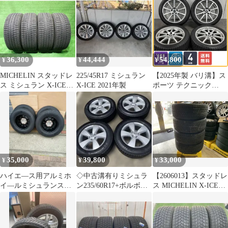
36,300
44,444
54,800
¥
¥
¥
MICHELIN スタッドレ
225/45R17 ミシュラン
【2025年製 バリ溝】ス
ス ミシュラン X-ICE3+
X-ICE 2021年製
ポーツ テクニック
225/55R16 4本 7ミリ
MONO10 VISION EU
2020年
17in 7.5JJ +34 PCD110
ミシュラン X-ICE
SNOW 225/45R17 ジュ
リエッタ 即納可
35,000
39,800
33,000
¥
¥
¥
ハイエ―ス用アルミホ
◇中古溝有りミシュラ
【2606013】スタッドレ
イ―ルミシュランスタ
ン235/60R17+ボルボ
ス MICHELIN X-ICE
ッドレスタイヤ
XC40純正スタッドレス
SNOW SUV 285/45R22
セット
2022年 6.5mm 7mm