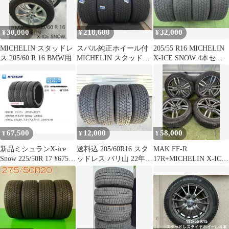
30,000
218,600
32,000
¥
¥
¥
MICHELIN スタッドレ
スバル純正ホイール付
205/55 R16 MICHELIN
ス 205/60 R 16 BMW用
MICHELIN スタッドレ
X-ICE SNOW 4本セッ
ス 245/40R18 4本組
ト
67,500
12,000
58,000
¥
¥
¥
新品ミシュランX-ice
送料込 205/60R16 スタ
MAK FF-R
Snow 225/50R 17 ¥67500
ッドレス バリ山 22年
17R+MICHELIN X-ICE
円
ミシュラン XICE②
Xi3 4本PCD120