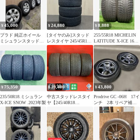
45,000
24,880
8,888
¥
¥
¥
プラド 純正ホイール
[タイヤのみ]スタッド
255/55R18 MICHELIN
ミシュランスタッドレ
レスタイヤ 245/45R18
LATITUDE X-ICE 16年
スタイヤ 17インチ 4本
MICHELIN X-ICE
2本
セット
SNOW 4本セット
#111T40426
75,350
39,400
43,800
¥
¥
¥
235/50R18.ミシュラン
中古スタッドレスタイ
Prodrive GC -06H 17イ
X-ICE SNOW .2023年製
ヤ【245/40R18
ンチ 2本 リペア補修
MICHELIN X-ICE
あり
SNOW】 4本SET