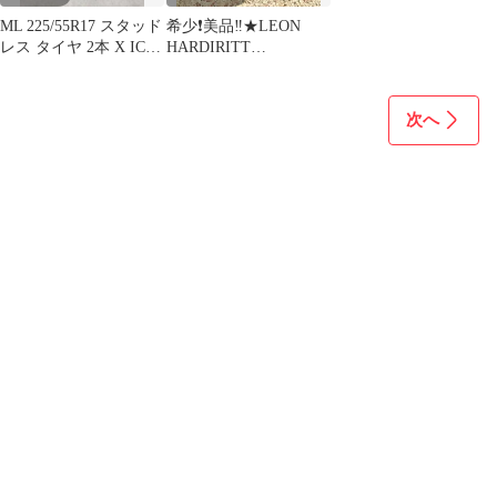
ML 225/55R17 スタッド
希少❗️美品‼️★LEON
レス タイヤ 2本 X ICE
HARDIRITT
6010 ①
RASEN★19×8.5J・9.5J
次へ