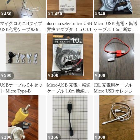
450
1,450
340
¥
¥
¥
マイクロミニBタイプ
docomo select microUSB
Micro-USB 充電・転送
USB充電ケーブル 6本
変換アダプタ B to C 01
ケーブル 1.5m 断線防
セット
止
500
300
300
¥
¥
¥
USBケーブル 5本セッ
Micro-USB 充電・転送
JBL 充電用ケーブル
ト Micro Type-B
ケーブル 1.0m 断線防
Micro USB オレンジ
止
300
366
300
¥
¥
¥