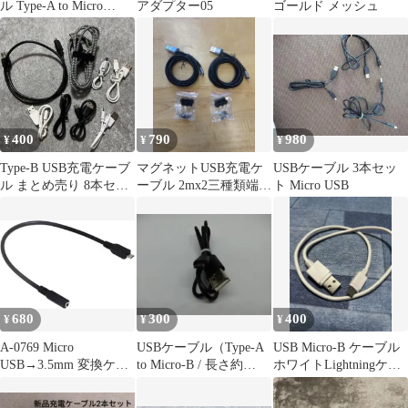
ル Type-A to Micro
アダプター05
ゴールド メッシュ
B（マイクロUSB）
400
790
980
¥
¥
¥
Type-B USB充電ケーブ
マグネットUSB充電ケ
USBケーブル 3本セッ
ル まとめ売り 8本セッ
ーブル 2mx2三種類端子
ト Micro USB
ト
2セット
680
300
400
¥
¥
¥
A-0769 Micro
USBケーブル（Type-A
USB Micro-B ケーブル
USB→3.5mm 変換ケー
to Micro-B / 長さ約
ホワイトLightningケー
ブル 音声入出力対応
70cm）黒
ブル