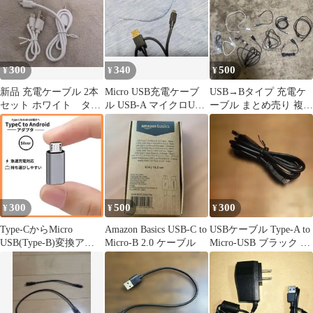
300
340
500
¥
¥
¥
新品 充電ケーブル 2本
Micro USB充電ケーブ
USB→Bタイプ 充電ケ
セット ホワイト タイ
ル USB-A マイクロUSB
ーブル まとめ売り 複数
プC/USB タイプB
ブラック
セット
300
500
300
¥
¥
¥
Type-CからMicro
Amazon Basics USB-C to
USBケーブル Type-A to
USB(Type-B)変換アダ
Micro-B 2.0 ケーブル
Micro-USB ブラック 充
プター 急速充電
電