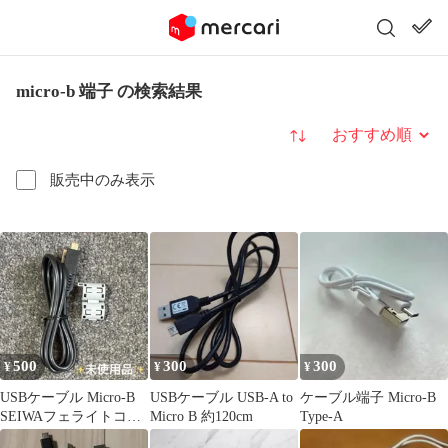
micro-b 端子 の検索結果
並び替え
販売中のみ表示
500
300
300
¥
¥
¥
USBケーブル Micro-B
USBケーブル USB-A to
ケーブル端子 Micro-B
SEIWAフェライトコア
Micro B 約120cm
Type-A
付