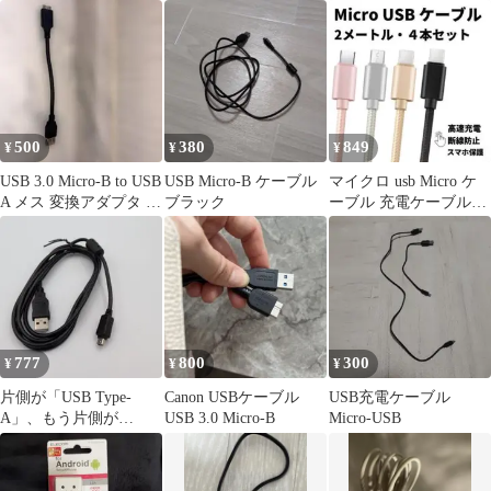
ブル
イプB 選び放題7個
500
380
849
¥
¥
¥
USB 3.0 Micro-B to USB
USB Micro-B ケーブル
マイクロ usb Micro ケ
A メス 変換アダプタ ケ
ブラック
ーブル 充電ケーブル
ーブル
Android 充電 2m
777
800
300
¥
¥
¥
片側が「USB Type-
Canon USBケーブル
USB充電ケーブル
A」、もう片側が
USB 3.0 Micro-B
Micro-USB
「USB Mini-B」端子