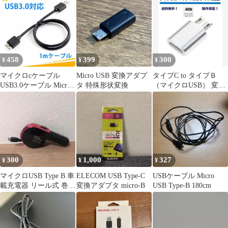
458
399
300
¥
¥
¥
マイクロcケーブル
Micro USB 変換アダプ
タイプC to タイプＢ
USB3.0ケーブル Micro
タ 特殊形状変換
（マイクロUSB） 変換
ＵＳＢ 外付けHDD用
アダプタ TypeB Micro
データ転送線 usb
microb ケーブル（１
Ｍ）
300
1,000
327
¥
¥
¥
マイクロUSB Type B 車
ELECOM USB Type-C
USBケーブル Micro
載充電器 リール式 巻取
変換アダプタ micro-B
USB Type-B 180cm
式