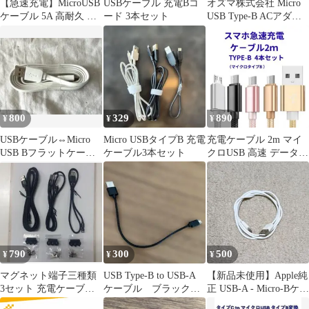
⁠【急速充電】MicroUSB
USBケーブル 充電Bコ
オズマ株式会社 Micro
ケーブル 5A 高耐久 断
ード 3本セット
USB Type-B ACアダプ
線防止 タイプB
タ 充電器 作動確認
800
329
890
¥
¥
¥
USBケーブル⇔Micro
Micro USBタイプB 充電
充電ケーブル 2m マイ
USB Bフラットケーブ
ケーブル3本セット
クロUSB 高速 データ転
ル ホワイト 1m
送可
790
300
500
¥
¥
¥
マグネット端子三種類
USB Type-B to USB-A
【新品未使用】Apple純
3セット 充電ケーブル 3
ケーブル ブラック
正 USB-A - Micro-Bケー
本
24cm
ブル ホワイト