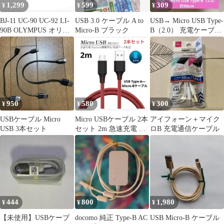
1,299
599
309
¥
¥
¥
BJ-11 UC-90 UC-92 LI-
USB 3.0 ケーブル A to
USB→ Micro USB Type-
90B OLYMPUS オリン
Micro-B ブラック
B（2.0） 充電ケーブル
パス 互換デュアルUSB
ホワイト
充電器
950
580
300
¥
¥
¥
USBケーブル Micro
Micro USBケーブル 2本
アイフォーン＋マイク
USB 3本セット
セット 2m 急速充電 高
ロB 充電通信ケーブル
速データ転送
444
800
1,980
¥
¥
¥
【未使用】USBケーブ
docomo 純正 Type-B AC
USB Micro-B ケーブル