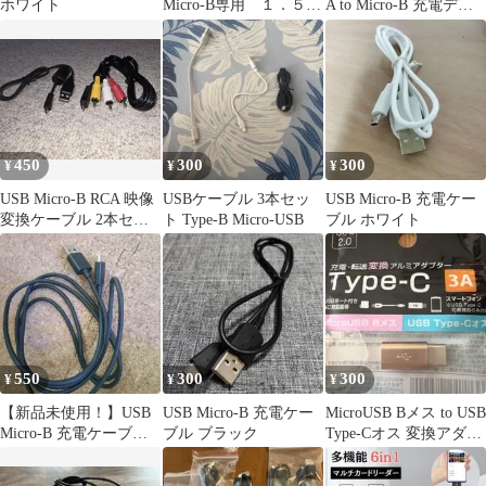
ホワイト
Micro-B専用 １．５メ
A to Micro-B 充電デー
ートル 未使用品
タ転送ブラック
450
300
300
¥
¥
¥
USB Micro-B RCA 映像
USBケーブル 3本セッ
USB Micro-B 充電ケー
変換ケーブル 2本セッ
ト Type-B Micro-USB
ブル ホワイト
ト
550
300
300
¥
¥
¥
【新品未使用！】USB
USB Micro-B 充電ケー
MicroUSB Bメス to USB
Micro-B 充電ケーブル
ブル ブラック
Type-Cオス 変換アダプ
ブラック
ター