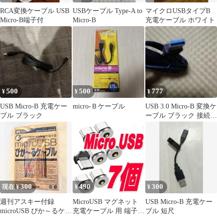
RCA変換ケーブル USB
USBケーブル Type-A to
マイクロUSBタイプB
Micro-B端子付
Micro-B
充電ケーブル ホワイト
500
500
777
¥
¥
¥
USB Micro-B 充電ケー
micro-Ｂケーブル
USB 3.0 Micro-B 変換ケ
ブル ブラック
ーブル ブラック 接続用
ケーブル 未使用品
300
490
300
現在 ¥
¥
¥
週刊アスキー付録
MicroUSB マグネット
USB Micro-B 充電ケー
microUSB ぴか～るケー
充電ケーブル 用 端子タ
ブル 短尺