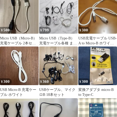
500
799
300
¥
¥
¥
Micro USB（Micro-B）
Micro USB（Type-B）
USB充電ケーブル USB-
充電ケーブル 2本セッ
充電ケーブル各種 まと
A to Micro-B ホワイト
ト ブラック・ホワイト
め売り7本
ケーブル
300
360
300
¥
¥
¥
USB Micro-B 充電ケー
USBケーブル、マイク
変換アダプタ micro-B
ブル ホワイト
ロB 18本セット
to Type-C