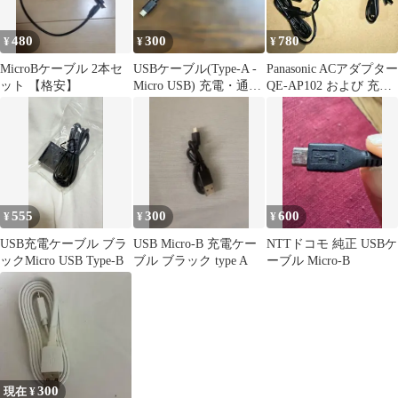
480
300
780
¥
¥
¥
MicroBケーブル 2本セ
USBケーブル(Type-A -
Panasonic ACアダプター
ット 【格安】
Micro USB) 充電・通信
QE-AP102 および 充電
ケーブル
用USBコード
555
300
600
¥
¥
¥
USB充電ケーブル ブラ
USB Micro-B 充電ケー
NTTドコモ 純正 USBケ
ックMicro USB Type-B
ブル ブラック type A
ーブル Micro-B
300
現在 ¥