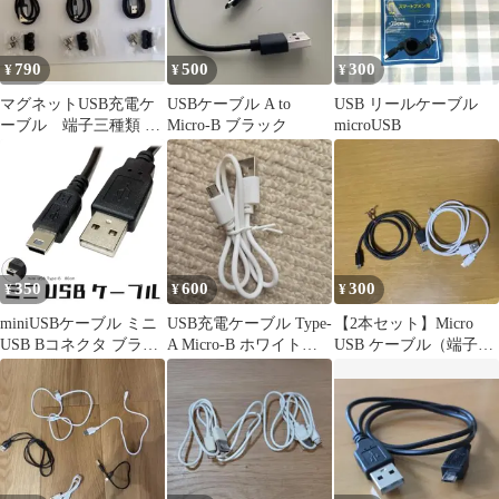
790
500
300
¥
¥
¥
マグネットUSB充電ケ
USBケーブル A to
USB リールケーブル
ーブル 端子三種類 3
Micro-B ブラック
microUSB
セット ケーブル 3本
1mx3
350
600
300
¥
¥
¥
miniUSBケーブル ミニ
USB充電ケーブル Type-
【2本セット】Micro
USB Bコネクタ ブラッ
A Micro-B ホワイト
USB ケーブル（端子形
ク 給電 データ通信対応
0.5m
状：Micro-B）90cm台
USB2.0 MINIUSB80