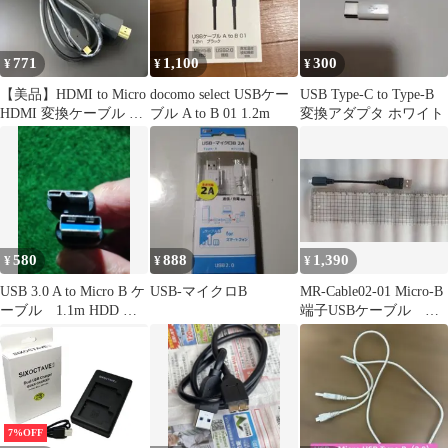
771
1,100
300
¥
¥
¥
【美品】HDMI to Micro
docomo select USBケー
USB Type-C to Type-B
HDMI 変換ケーブル 金
ブル A to B 01 1.2m
変換アダプタ ホワイト
メッキ端子
580
888
1,390
¥
¥
¥
USB 3.0 A to Micro B ケ
USB-マイクロB
MR-Cable02-01 Micro-B
ーブル 1.1m HDD 用
端子USBケーブル 全
等
長約13.5cm
7%OFF