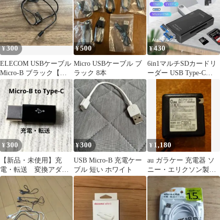
300
500
430
¥
¥
¥
ELECOM USBケーブル
Micro USBケーブル ブ
6in1マルチSDカードリ
Micro-B ブラック【週
ラック 8本
ーダー USB Type-C
末限定価格】
Micro-USB
300
300
1,180
¥
¥
¥
【新品・未使用】充
USB Micro-B 充電ケー
au ガラケー 充電器 ソ
電・転送 変換アダプ
ブル 短い ホワイト
ニー・エリクソン製
タ Micro-B to Type-C
microUSB-B変換つけま
す