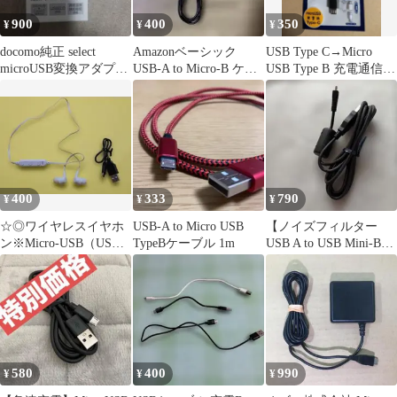
900
400
350
¥
¥
¥
docomo純正 select
Amazonベーシック
USB Type C→Micro
microUSB変換アダプタ
USB-A to Micro-B ケー
USB Type B 充電通信変
B to C 01
ブル
換アダプター
400
333
790
¥
¥
¥
☆◎ワイヤレスイヤホ
USB-A to Micro USB
【ノイズフィルター
ン※Micro-USB（USB
TypeBケーブル 1m
USB A to USB Mini-Bケ
Micro-B）ケーブル付
ーブル】
580
400
990
¥
¥
¥