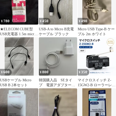
780
450
490
¥
¥
¥
★ELECOM CUBE型
USB-A to Micro B充電
Micro USB Type-B ケー
USB充電器 1.5m micro
ケーブル ブラック
ブル 2m ホワイト
B android
600
800
350
¥
¥
¥
USBケーブル Micro
韓国購入品 SEタイ
マイクロスイッチ Z-
USB B 2本セット
プ 電源アダプター
15GW2-B ローラーレバ
Micro USBケーブルセ
ー付き 3端子 NO NC リ
ット
ミットスイッチ 15A 電
子工作 制御用