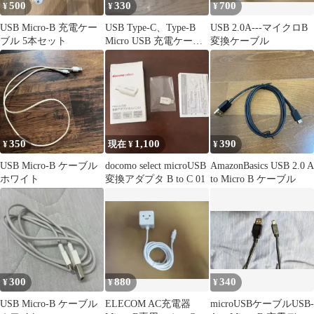
500
330
700
¥
¥
¥
USB Micro-B 充電ケー
USB Type-C、Type-B
USB 2.0A---マイクロB
ブル 5本セット
Micro USB 充電ケーブ
変換ケーブル
ル 2本セット
350
1,100
390
¥
現在 ¥
¥
USB Micro-B ケーブル
docomo select microUSB
AmazonBasics USB 2.0 A
ホワイト
変換アダプタ B to C 01
to Micro B ケーブル
300
880
340
¥
¥
¥
USB Micro-B ケーブル
ELECOM AC充電器
microUSBケーブルUSB-