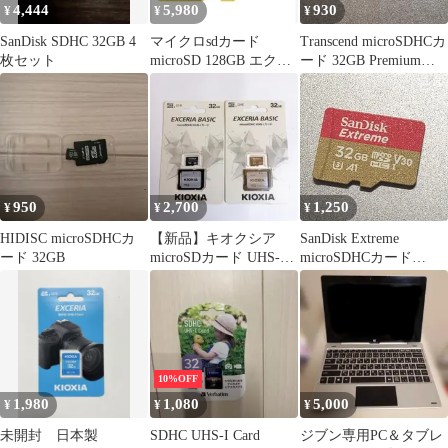
4,444
5,980
930
¥
¥
¥
SanDisk SDHC 32GB 4
マイクロsdカード
Transcend microSDHCカ
枚セット
microSD 128GB エクス
ード 32GB Premium
トリーム 128GB
300x
950
2,700
1,250
¥
¥
¥
HIDISC microSDHCカ
【新品】キオクシア
SanDisk Extreme
ード 32GB
microSDカード UHS-I
microSDHCカード
対応 32GB 2個
32GB
10%OFF
1,980
1,080
5,000
¥
¥
¥
未開封 日本製
SDHC UHS-I Card
ジブン専用PC＆タブレ