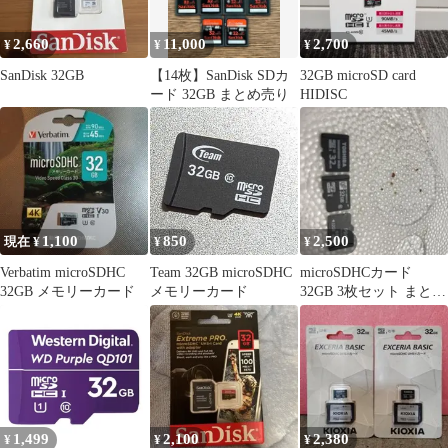
2,660
11,000
2,700
¥
¥
¥
SanDisk 32GB
【14枚】SanDisk SDカ
32GB microSD card
ード 32GB まとめ売り
HIDISC
1,100
850
2,500
現在 ¥
¥
¥
Verbatim microSDHC
Team 32GB microSDHC
microSDHCカード
32GB メモリーカード
メモリーカード
32GB 3枚セット まとめ
売り
1,499
2,100
2,380
¥
¥
¥