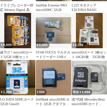
ドライブレコーダー対
SanDisk Extreme PRO
L225 キオクシア
応 Western Digital 高耐
microSDHC 32GB
EXCERIA BASIC
久32GB microSDHCカ
microSDXC UHS-I
ード WDD032G1P0C簡
易包装 Class10 UHS-I
9,999
1,499
4,500
¥
¥
¥
値下げ！microSDカー
STAR FOCUS マルチカ
microSDカード 3枚セッ
ド32GB 10枚セット
ードリーダー USBメモ
ト 64GB1枚 32GB2枚
リ
1,280
900
1,000
¥
¥
現在 ¥
I-O DATA SDHCカード
SoftBank microSDHCカ
浅*代様 Mercedes-Benz
32GB Class10
ード 32GB アダプター
microSDHCカード