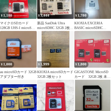
1,180
3,444
1,780
¥
¥
¥
マイクロSDカード
新品 SanDisk Ultra
KIOXIA EXCERIA
128GB UHS-I microSD
microSDHC 32GB 2枚セ
BASIC microSDHC
アダプター付
ット
32GB
1,000
1,999
1,800
¥
¥
¥
au microSDカード 32GB
KIOXIA microSDカード
GIGASTONE MicroSD
アダプター付き
32GB 2枚セット
カード 32GB 2枚 未使
用