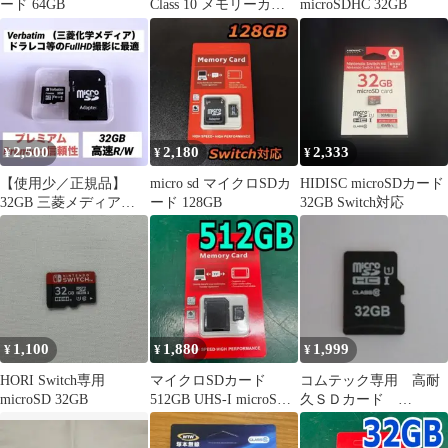
ード 64GB
Class 10 メモリーカー
microSDHC 32GB
ド 新品
2,500
2,180
2,333
¥
¥
¥
【使用少／正規品】
micro sd マイクロSDカ
HIDISC microSDカード
32GB 三菱メディア
ード 128GB
32GB Switch対応
Verbatim microSDカード
1,100
1,880
1,999
¥
¥
¥
HORI Switch専用
マイクロSDカード
コムテック専用 高耐
microSD 32GB
512GB UHS-I microSD
久ＳＤカード
アダプター付
MicroSDHC 32GB
Class10