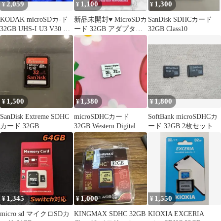
2,059
1,100
1,300
¥
¥
¥
KODAK microSDカ-ド
新品未開封♥ MicroSDカ
SanDisk SDHCカード
32GB UHS-I U3 V30 A1
ード 32GB アダプター
32GB Class10
x2枚
付メモリカード
1,500
1,380
1,800
¥
¥
¥
SanDisk Extreme SDHC
microSDHCカード
SoftBank microSDHCカ
カード 32GB
32GB Western Digital
ード 32GB 2枚セット
1,345
1,000
1,550
¥
¥
¥
micro sd マイクロSDカ
KINGMAX SDHC 32GB
KIOXIA EXCERIA