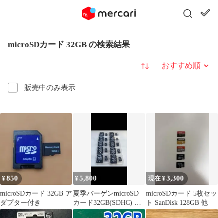
microSDカード 32GB の検索結果
並び替え
販売中のみ表示
850
5,800
3,300
¥
¥
現在 ¥
microSDカード 32GB ア
夏季バーゲンmicroSD
microSDカード 5枚セッ
ダプター付き
カード32GB(SDHC) お
ト SanDisk 128GB 他
得な10個セット残り僅