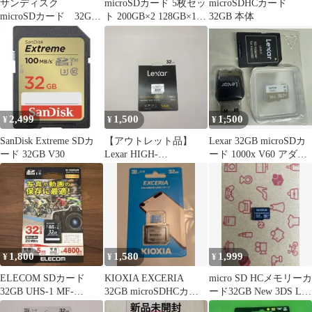
サンディスク
microSDカード 5枚セッ
microSDHCカード
microSDカード 32GB
ト 200GB×2 128GB×1
32GB 本体
２枚セット 【中古品】
32GB×2
2,499
1,500
1,500
¥
¥
¥
SanDisk Extreme SDカ
【アウトレット品】
Lexar 32GB microSDカ
ード 32GB V30
Lexar HIGH-
ード 1000x V60 アダプ
ENDURANCE
ター付
microSDHCカード
32GB
1,800
1,580
1,999
¥
¥
¥
ELECOM SDカード
KIOXIA EXCERIA
micro SD HCメモリーカ
32GB UHS-1 MF-
32GB microSDHCカー
ード32GB New 3DS LL
FSD32GU20
ド
2DS