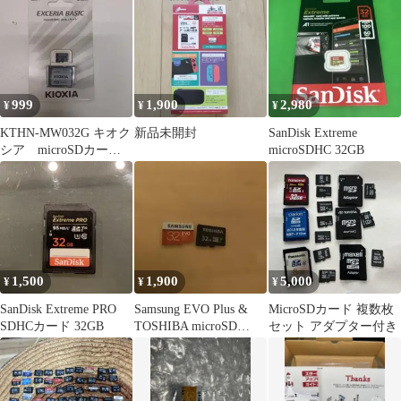
999
1,900
2,980
¥
¥
¥
KTHN-MW032G キオク
新品未開封
SanDisk Extreme
シア microSDカー
microSDHC 32GB
ド 32GB
1,500
1,900
5,000
¥
¥
¥
SanDisk Extreme PRO
Samsung EVO Plus &
MicroSDカード 複数枚
SDHCカード 32GB
TOSHIBA microSD
セット アダプター付き
32GB