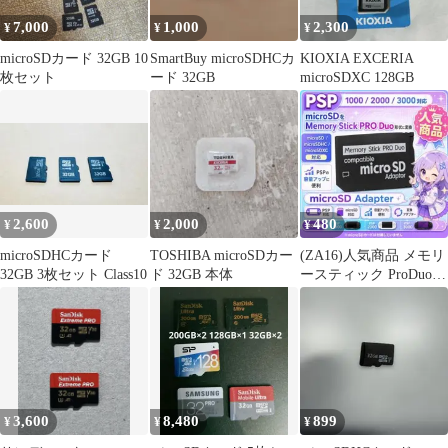
7,000
1,000
2,300
¥
¥
¥
microSDカード 32GB 10
SmartBuy microSDHCカ
KIOXIA EXCERIA
枚セット
ード 32GB
microSDXC 128GB
2,600
2,000
480
¥
¥
¥
microSDHCカード
TOSHIBA microSDカー
(ZA16)人気商品 メモリ
32GB 3枚セット Class10
ド 32GB 本体
ースティック ProDuo
変換アダプタ 32GB
3,600
8,480
899
¥
¥
¥