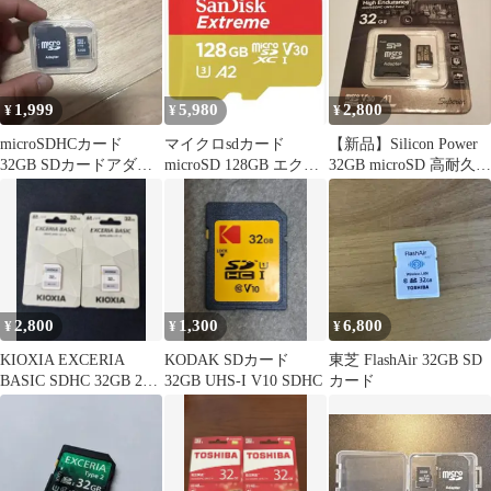
1,999
5,980
2,800
¥
¥
¥
microSDHCカード
マイクロsdカード
【新品】Silicon Power
32GB SDカードアダプ
microSD 128GB エクス
32GB microSD 高耐久
ター付き
トリーム 128GB
ドラレコ
2,800
1,300
6,800
¥
¥
¥
KIOXIA EXCERIA
KODAK SDカード
東芝 FlashAir 32GB SD
BASIC SDHC 32GB 2枚
32GB UHS-I V10 SDHC
カード
セット