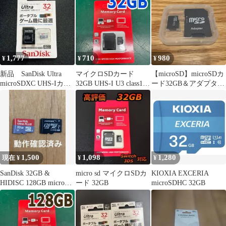
か
1,777
710
980
¥
¥
¥
新品 SanDisk Ultra
マイクロSDカード
【microSD】microSDカ
microSDXC UHS-Iカー
32GB UHS-I U3 class10
ード32GB＆アダプター
ド 32GB
microSD アダプター付
セット
1,500
1,098
1,280
現在 ¥
¥
¥
SanDisk 32GB &
micro sd マイクロSDカ
KIOXIA EXCERIA
HIDISC 128GB microSD
ード 32GB
microSDHC 32GB
カード