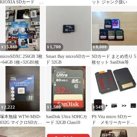
KIOXIA SDカード
ット ジャンク扱い
EXCERIA 32GB SDHC
15,888
1,700
8,000
¥
¥
¥
microSDXC 256GB 3枚
Smart Buy microSDカー
SDカード まとめ売り 5
+64GB 1枚+32GB1枚
ド 32GB
枚セット SanDisk等
2,222
1,500
549
¥
¥
¥
塚本無線 WTW-MSD-
SanDisk Ultra SDHCカ
PS Vita micro SDカー
032G マイクロSDカー
ード 32GB Class10
ド メモリーカード
ド 32GB
変換アダプター