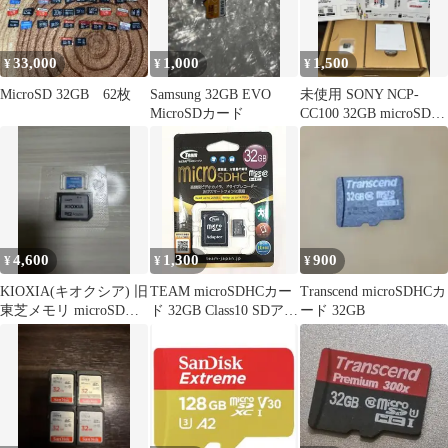
33,000
1,000
1,500
¥
¥
¥
MicroSD 32GB 62枚
Samsung 32GB EVO
未使用 SONY NCP-
MicroSDカード
CC100 32GB microSD・
付属品完備
4,600
1,300
900
¥
¥
¥
KIOXIA(キオクシア) 旧
TEAM microSDHCカー
Transcend microSDHCカ
東芝メモリ microSD
ド 32GB Class10 SDアダ
ード 32GB
256GB UHS-I
プター付