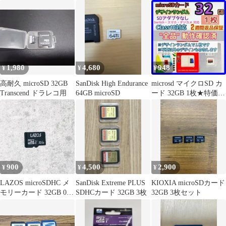
付き
32GB アダプ
1,980
4,680
948
¥
¥
¥
高耐久 microSD 32GB
SanDisk High Endurance
microsd マイクロSD カ
Transcend ドラレコ用
64GB microSD
ード 32GB 1枚★特価
品・相性保証★
900
4,500
2,900
¥
¥
¥
LAZOS microSDHC メ
SanDisk Extreme PLUS
KIOXIA microSDカード
モリーカード 32GB 08-
SDHCカード 32GB 3枚
32GB 3枚セット
15