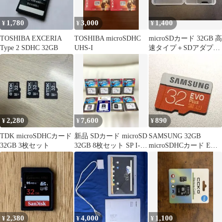
1,780
3,000
1,400
¥
¥
¥
TOSHIBA EXCERIA
TOSHIBA microSDHC
microSDカード 32GB 高
Type 2 SDHC 32GB
UHS-I
速タイプ＋SDアダプタ
ー付き
2,280
7,600
890
¥
¥
¥
TDK microSDHCカード
新品 SDカード microSD
SAMSUNG 32GB
32GB 3枚セット
32GB 8枚セット SP I-O
microSDHCカード EVO
DATA
Plus
2,380
4,000
1,100
¥
¥
¥