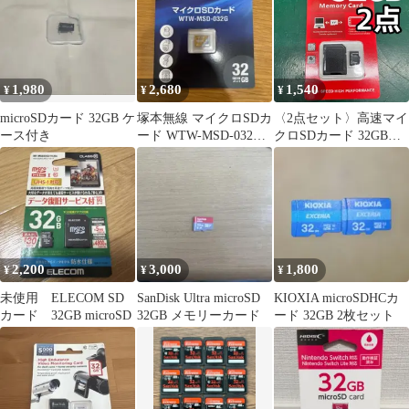
1,980
2,680
1,540
¥
¥
¥
microSDカード 32GB ケ
塚本無線 マイクロSDカ
〈2点セット〉高速マイ
ース付き
ード WTW-MSD-032G
クロSDカード 32GB
32GB
UHS-I U3 class10 アダ
プター付
2,200
3,000
1,800
¥
¥
¥
未使用 ELECOM SD
SanDisk Ultra microSD
KIOXIA microSDHCカ
カード 32GB microSD
32GB メモリーカード
ード 32GB 2枚セット