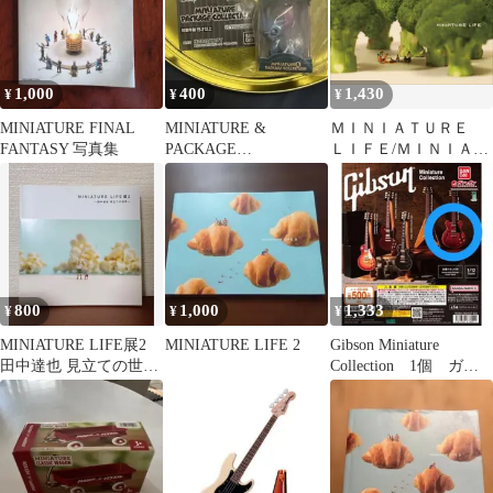
1,000
400
1,430
¥
¥
¥
MINIATURE FINAL
MINIATURE &
ＭＩＮＩＡＴＵＲＥ
FANTASY 写真集
PACKAGE
ＬＩＦＥ/ＭＩＮＩＡＴ
COLLECTION スティ
ＵＲＥ ＣＡＬＥＮＤ
ッチ
ＡＲ/ＭＩＮＩＡＴＵＲ
Ｅ ＣＡＬＥＮＤＡＲ
（単行本（ソフトカバ
ー））
800
1,000
1,333
¥
¥
¥
MINIATURE LIFE展2
MINIATURE LIFE 2
Gibson Miniature
田中達也 見立ての世界
Collection 1個 ガチ
図録
ャ 5