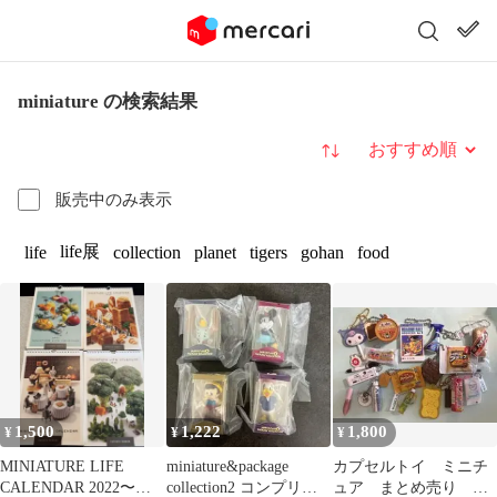
miniature の検索結果
並び替え
販売中のみ表示
life展
life
collection
planet
tigers
gohan
food
1,500
1,222
1,800
¥
¥
¥
MINIATURE LIFE
miniature&package
カプセルトイ ミニチ
CALENDAR 2022〜
collection2 コンプリー
ュア まとめ売り ガ