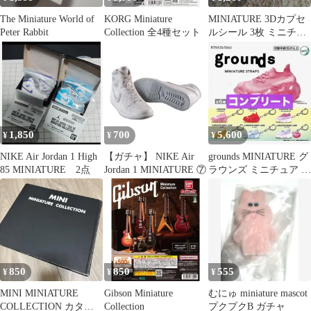
The Miniature World of
KORG Miniature
MINIATURE 3Dカプセ
Peter Rabbit
Collection 全4種セット
ルシール 3枚 ミニチュ
アトイ MINDWAVE
1,850
700
5,600
¥
¥
¥
NIKE Air Jordan 1 High
【ガチャ】 NIKE Air
grounds MINIATURE グ
85 MINIATURE 2点
Jordan 1 MINIATURE ⑦
ラウンズ ミニチュア ス
トラップ 全6種
850
850
555
¥
¥
¥
MINI MINIATURE
Gibson Miniature
むにゅ miniature mascot
COLLECTION カタロ
Collection
プクプクB ガチャ