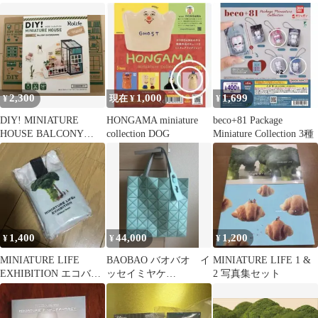
2025 田中達也
ト
チャガチャ miniature
2,300
1,000
1,699
¥
現在 ¥
¥
DIY! MINIATURE
HONGAMA miniature
beco+81 Package
HOUSE BALCONY
collection DOG
Miniature Collection 3種
DAYDREAMING
1,400
44,000
1,200
¥
¥
¥
MINIATURE LIFE
BAOBAO バオバオ イ
MINIATURE LIFE 1 &
EXHIBITION エコバッ
ッセイミヤケ
2 写真集セット
グ
MINIATURE