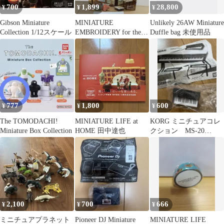
700
1,899
28,800
¥
¥
¥
Gibson Miniature
MINIATURE
Unlikely 26AW Miniature
Collection 1/12スケール
EMBROIDERY for the
Duffle bag 未使用品
TUDOR & STU
777
1,800
600
¥
¥
¥
The TOMODACHI!
MINIATURE LIFE at
KORG ミニチュアコレ
Miniature Box Collection
HOME 田中達也
クション MS-20
BANDAI miniature
2,100
700
666
¥
¥
¥
ミニチュアプラネット
Pioneer DJ Miniature
MINIATURE LIFE