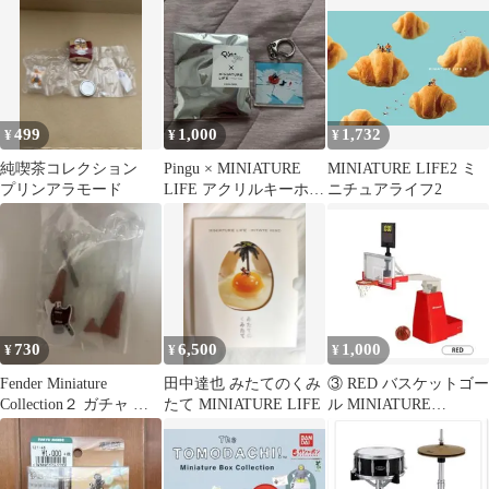
499
1,000
1,732
¥
¥
¥
純喫茶コレクション
Pingu × MINIATURE
MINIATURE LIFE2 ミ
プリンアラモード
LIFE アクリルキーホル
ニチュアライフ2
ダー ピングー展
730
6,500
1,000
¥
¥
¥
Fender Miniature
田中達也 みたてのくみ
③ RED バスケットゴー
Collection２ ガチャ ギ
たて MINIATURE LIFE
ル MINIATURE
ター ベース
COLLECTIO