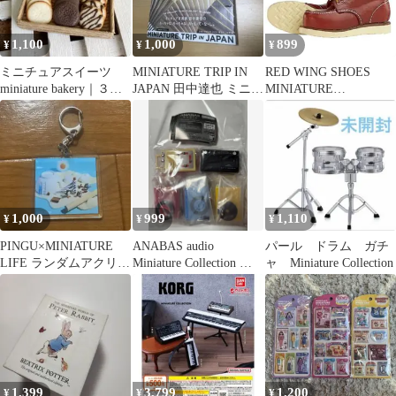
1,100
1,000
899
¥
¥
¥
ミニチュアスイーツ
MINIATURE TRIP IN
RED WING SHOES
miniature bakery｜３種
JAPAN 田中達也 ミニチ
MINIATURE
のラングドシャ
ュア写真集
COLLECTION
1,000
999
1,110
¥
¥
¥
PINGU×MINIATURE
ANABAS audio
パール ドラム ガチ
LIFE ランダムアクリル
Miniature Collection 全5
ャ Miniature Collection
キーホルダー ピングー
種コンプ
1,399
3,799
1,200
¥
¥
¥