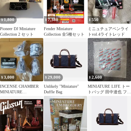
1,800
7,380
550
¥
¥
¥
Pioneer DJ Miniature
Fender Miniature
ミニュチュアペンライ
Collection 2 セット
Collection 全5種セット
トvol.4ライトレッド
3,000
29,000
2,600
¥
¥
¥
INCENSE CHAMBER
Unlikely "Miniature"
MINIATURE LIFE トー
MINIATURE
Duffle Bag
トバッグ 田中達也 フェ
COLLECTION
リシモ