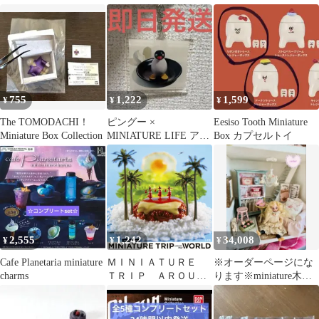
グ
755
1,222
1,599
¥
¥
¥
The TOMODACHI！
ピングー ×
Eesiso Tooth Miniature
Miniature Box Collection
MINIATURE LIFE アク
Box カプセルトイ
リルキーホルダー
2,555
1,242
34,008
¥
¥
¥
Cafe Planetaria miniature
ＭＩＮＩＡＴＵＲＥ
※オーダーページにな
charms
ＴＲＩＰ ＡＲＯＵＮ
ります※miniature木製
Ｄ ＴＨＥ ＷＯＲＬ
キャビネット
Ｄ/小学館/田中達也（ペ
ーパーバック）