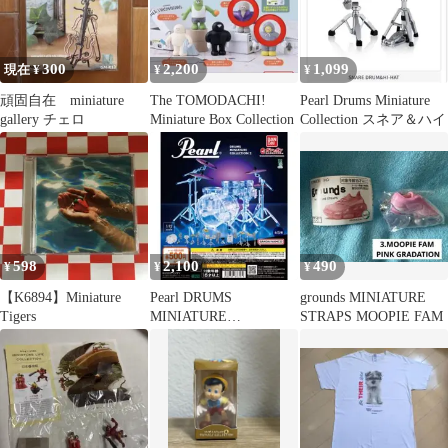
300
2,200
1,099
現在 ¥
¥
¥
頑固自在 miniature
The TOMODACHI!
Pearl Drums Miniature
gallery チェロ
Miniature Box Collection
Collection スネア＆ハイ
598
2,100
490
¥
¥
¥
【K6894】Miniature
Pearl DRUMS
grounds MINIATURE
Tigers
MINIATURE
STRAPS MOOPIE FAM
COLLECTION 2 2種セ
ット