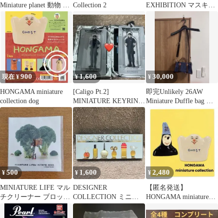
Miniature planet 動物 フ
Collection 2
EXHIBITION マスキン
ィギュア 21体
グテープ
900
1,600
30,000
現在 ¥
¥
¥
HONGAMA miniature
[Caligo Pt.2]
即完Unlikely 26AW
collection dog
MINIATURE KEYRING
Miniature Duffle bag 新
ウノ
品
500
1,600
2,480
¥
¥
¥
MINIATURE LIFE マル
DESIGNER
【匿名発送】
チクリーナー ブロッコ
COLLECTION ミニュ
HONGAMA miniature
リーハウス
チュア香水 6点セット
collection ガチャ