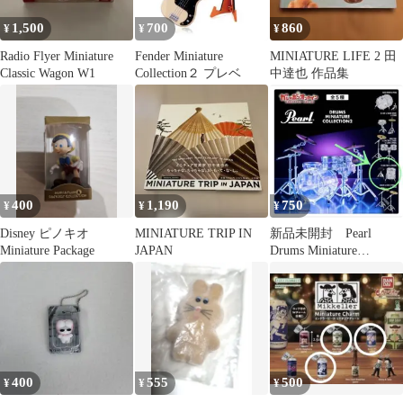
1,500
700
860
¥
¥
¥
Radio Flyer Miniature
Fender Miniature
MINIATURE LIFE 2 田
Classic Wagon W1
Collection２ プレベ
中達也 作品集
400
1,190
750
¥
¥
¥
Disney ピノキオ
MINIATURE TRIP IN
新品未開封 Pearl
Miniature Package
JAPAN
Drums Miniature
Collection2
400
555
500
¥
¥
¥