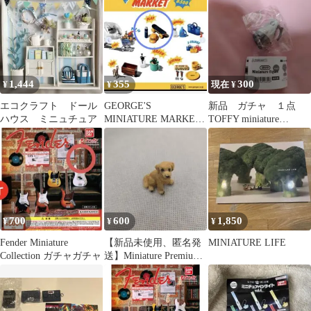
1,444
355
300
¥
¥
現在 ¥
エコクラフト ドール
GEORGE'S
新品 ガチャ １点
ハウス ミニュチュア
MINIATURE MARKET
TOFFY miniature
★PLAY★
figure 電気ケトル
700
600
1,850
¥
¥
¥
Fender Miniature
【新品未使用、匿名発
MINIATURE LIFE
Collection ガチャガチャ
送】Miniature Premium
DOG