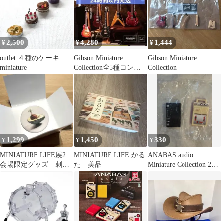
2,500
4,280
1,444
¥
¥
¥
outlet ４種のケーキ
Gibson Miniature
Gibson Miniature
miniature
Collection全5種コンプ
Collection
リートセット
1,299
1,450
330
¥
¥
¥
MINIATURE LIFE展2
MINIATURE LIFE かる
ANABAS audio
会場限定グッズ 刺繍
た 美品
Miniature Collection 2個
バッジ アボカド
セット