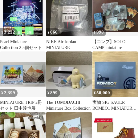
3,222
666
990
¥
¥
¥
Pearl Miniature
NIKE Air Jordan
【コンプ】SOLO
Collection 2 5個セット
MINIATURE
CAMP miniature
COLLECTION ガチャ
collection 全4種
2,399
899
50,000
¥
¥
¥
MINIATURE TRIP 2冊
The TOMODACHI!
実物 SIG SAUER
セット 田中達也展
Miniature Box Collection
ROMEO1 MINIATURE
REFLEX