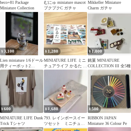
beco+81 Package
むにゅ miniature mascot
Mikkeller Miniature
Miniature Collection
プクプクC ガチャ
Charm ガチャ
3,100
1,280
1,800
¥
¥
¥
Lien miniature 1/6ドール
MINIATURE LIFE ミニ
銘菓 MINIATURE
用ティーポット2
チュアライフ かるた 田
COLLECTION III 全5種
段/Handmade
中達也
600
1,680
500
¥
¥
¥
MINIATURE LIFE Dunk
793. レインボースイー
RIBBON JAPAN
Trick Tシャツ
ツセット ミニチュア
Miniature 36 Colour Pe
スイーツ miniature