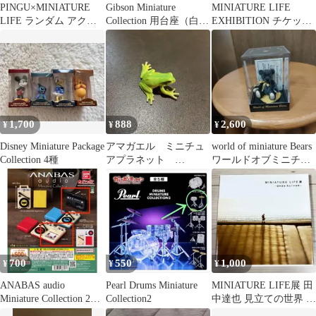
PINGU×MINIATURE
Gibson Miniature
MINIATURE LIFE
LIFE ランダム アクリ
Collection 用台座（白or
EXHIBITION チケット
ルキーホルダー
黒）
ケース
1,700
888
2,600
¥
¥
¥
Disney Miniature Package
アマガエル ミニチュ
world of miniature Bears
Collection 4種
アプラネット
ワールドオブミニチュ
miniature planet
アベアーズ
700
550
1,000
¥
¥
¥
ANABAS audio
Pearl Drums Miniature
MINIATURE LIFE展 田
Miniature Collection 2個
Collection2
中達也 見立ての世界 公
セット
式図録