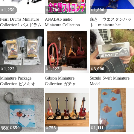
1,250
1,700
1,800
¥
¥
¥
Pearl Drums Miniature
ANABAS audio
森き ウエスタンハッ
Collection2 バスドラム
Miniature Collection ガ
ト miniature hat.
チャ
1,222
1,222
3,000
¥
¥
¥
Miniature Package
Gibson Miniature
Suzuki Swift Miniature
Collection ピノキオ デ
Collection ガチャ
Model
ィズニー
650
755
1,111
現在 ¥
¥
¥