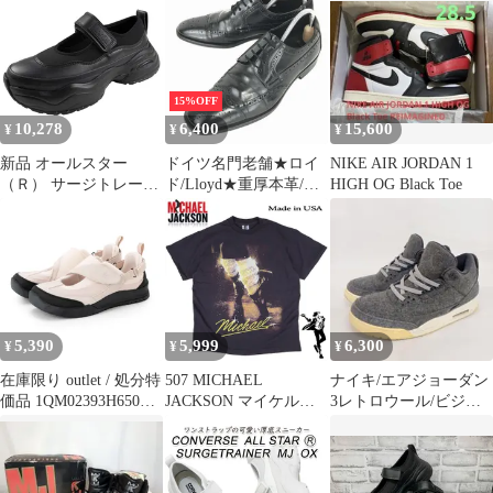
ワイト
15%OFF
10,278
6,400
15,600
¥
¥
¥
新品 オールスター
ドイツ名門老舗★ロイ
NIKE AIR JORDAN 1
（Ｒ） サージトレーナ
ド/Lloyd★重厚本革/ウ
HIGH OG Black Toe
ー ＭＪ ＯＸ ブラック
イングチップ【26.0/
黒】ドレスシューズ/ビ
ジネス◆MJ-130<sale>
5,390
5,999
6,300
¥
¥
¥
在庫限り outlet / 処分特
507 MICHAEL
ナイキ/エアジョーダン
価品 1QM02393H650
JACKSON マイケルジ
3レトロウール/ビジブ
FILA MELVIS MJ PINK
ャクソン Ｔシャツ 美品
ルエア/ジャンプマンロ
/ PINK / PINK
USA製 半袖 ブラック
ゴ刺繍29cm
バンドT ロックT キン
グオブポップ アメリカ