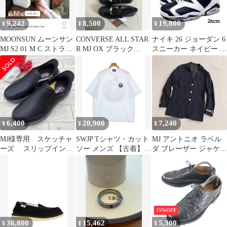
9,242
8,500
19,800
¥
¥
¥
MOONSUN ムーンサン
CONVERSE ALL STAR
ナイキ 26 ジョーダン 6
MJ S2 01 M C ストライ
R MJ OX ブラック
スニーカー ネイビー オ
プ PK シャツ ピンク
25.0cm
リンピック 紺 シューズ
6,400
20,900
7,240
¥
¥
¥
MJ様専用 スケッチャ
SWJP Tシャツ・カット
MJ アントニオ ラベル
ーズ スリップイン
ソー メンズ 【古着】
ダ ブレーザー ジャケッ
205237 ブラック 25
【中古】【送料無料】
ト 0615T2
15%OFF
36,800
15,462
5,300
¥
¥
¥