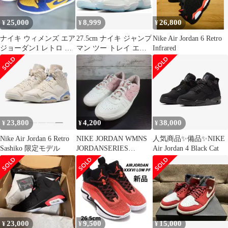
25,000
8,999
26,800
¥
¥
¥
ナイキ ウィメンズ エア
27.5cm ナイキ ジャンプ
Nike Air Jordan 6 Retro
ジョーダン1 レトロ ハ
マン ツー トレイ エア
Infrared
イ OG "リバース レイ
ジョーダン バッシュ
ニー
23,800
4,200
38,000
¥
¥
¥
Nike Air Jordan 6 Retro
NIKE JORDAN WMNS
人気商品✨備品✨NIKE
Sashiko 限定モデル
JORDANSERIES
Air Jordan 4 Black Cat
SNEAKER 23.5cm
23,000
9,500
15,000
¥
¥
¥