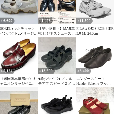
6,699
1,498
11,500
¥
¥
¥
SOREL●キネティック
【早い物勝ち】MAJI革
FILA x OJOS RGB PIER
インパクト2メリージェ
靴 ビジネスシューズ ブ
3.0 MJ 24.0cm
ーン 26cm シーソルト/
ラック メンズ 使用感あ
ガム
り
5,124
13,600
8,400
¥
¥
¥
《米国製本革25cm》キ
❣️希少サイズ❣️ メレル
エンダースキーマ
ャニオンリッジペニー
モアブ スピード 2 メリ
Hender Scheme フット
ローファーバーガンデ
ージェーン 27.5cm 黒
キャスト レザーシュー
ィ7E MJ
ズ ローカット mj-rs-fch
黒 ブラック 3 23.5㎝位
靴