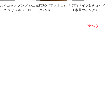
スイコック メンズ シュ
ASTRO（アストロ）リ
3万↑ドイツ製★ロイド
ーズ スリッポン・ロー
ング (MJ)
★本革ウイングチップ
ファー SUICOKE モカ
【26.5/黒】ドレスシュ
シン Black ブラック
ーズ/ビジネス◆MJ-
188<sale>
次へ