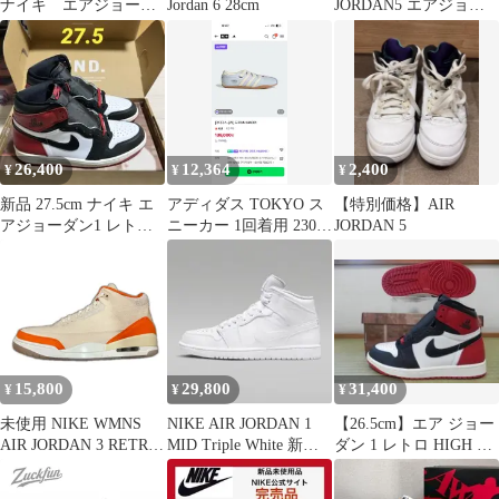
ナイキ エアジョーダ
Jordan 6 28cm
JORDAN5 エアジョー
ン 40 AIR JORDAN
ダン5 アイランドグリ
ーン
26,400
12,364
2,400
¥
¥
¥
新品 27.5cm ナイキ エ
アディダス TOKYO ス
【特別価格】AIR
アジョーダン1 レトロ
ニーカー 1回着用 230
JORDAN 5
ハイ OG ブラック トゥ
MJ IH4001
15,800
29,800
31,400
¥
¥
¥
未使用 NIKE WMNS
NIKE AIR JORDAN 1
【26.5cm】エア ジョー
AIR JORDAN 3 RETRO
MID Triple White 新品
ダン 1 レトロ HIGH OG
T エアジョーダン3 レ
未開封
Black Toe
トロ ナイキ IH7694-200