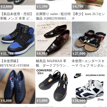
2,800
5,390
6,799
¥
¥
¥
【新品未使用・売切】
在庫限り outlet / 処分特
【希少】keen 26.5セン
革靴 メンズ 本革 ビジ
価品 1QM02393H001
チ
ネス・カジュアルシュ
FILA MELVIS MJ Black
ーズ 25cm
/ Black / Black
11,780
6,980
27,000
¥
¥
¥
【未使用級】
極美品 MAJIMAJI 革
未使用✨エンダースキ
REVENGE×STORM MJ-
靴 ダークブラウン
ーマ ウェブ サンダル
HI ブルー US8 26cm
25cm ドレスシューズ
Hender Scheme webb
日本製
6,000
5,800
16,900
¥
¥
¥