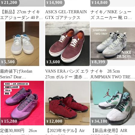
21,200
14,900
14,840
¥
¥
¥
【新品】27cm ナイキ
ASICS GEL-TERRAIN
ナイキ／NIKE シュー
エアジョーダン 40 PF
GTX ゴアテックス
ズ スニーカー 靴 ロー
ウルフグレー バッシュ
カット メンズ 男性 男
性用ナイロン ブラック
黒 CZ4166-006 Jordan
Point Lane Infrared Black
Infrared 23 Dark Concord
ジョーダン ポイント
5,500
3,600
8,399
¥
¥
¥
最終値下げJordan
VANS ERA バンズ エラ
ナイキ 28.5cm
Series7 Dear
27cm ボルドー 濃赤 レ
JUMPMAN TWO TREY
Unknown29.5cm美品
ッド 赤 V95CL-MJ
ジャンプマン メンズ
L07108
15,280
12,000
34,100
¥
¥
¥
定価30,800円 26㎝
【2023年モデル】Air
【新品未使用】AIR