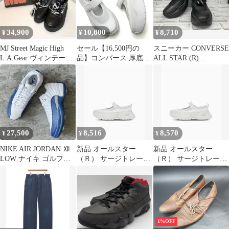
ミュージックT ツアーT
MJ マイケル 追悼 映画
JAAFAR ダンス メンズ
34,900
10,800
8,710
¥
¥
¥
レディース 希少
MJ Street Magic High
セール【16,500円の
スニーカー CONVERSE
L.A.Gear ヴィンテージ•
品】コンバース 厚底 ス
ALL STAR (R)
レア品
ニーカー メンズ 白 メ
SURGETRA INER MJ
リージェーン
OX スニーカー
CONVERSE ALL STAR
31313931
R SURGETRAINER MJ
OX ピュアホワイト 春
夏 送料無料
27,500
8,516
8,570
¥
¥
¥
NIKE AIR JORDAN Ⅻ
新品 オールスター
新品 オールスター
LOW ナイキ ゴルフシ
（Ｒ） サージトレーナ
（Ｒ） サージトレーナ
ューズ 26
ー ＭＪ ＯＸ ピュアホ
ー ＭＪ ＯＸ ピュアホ
ワイト
ワイト
1%OFF