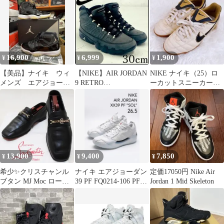
16,900
6,999
1,900
¥
¥
¥
【美品】ナイキ ウィ
【NIKE】AIR JORDAN
NIKE ナイキ（25）ロ
メンズ エアジョーダ
9 RETRO
ーカットスニーカー
ン11 ジュビリー
ANTHRACITE 30cm
317604-027
29.0cmUS12
13,900
9,400
7,850
¥
¥
¥
希少✨クリスチャンル
ナイキ エアジョーダン
定価17050円 Nike Air
ブタン MJ Moc ローフ
39 PF FQ0214-106 PF
Jordan 1 Mid Skeleton
ァー ロゴチェーン レッ
"SOL"
ドソール