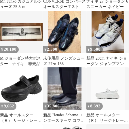
Mr. Junko カジュアルシ
CONVERSE コンバース
ナイキ 27 ジョーダン 6
ューズ 25.5cm
オールスター Tストラ
スニーカー ネイビー オ
ップ スリッポン
リンピック 紺 シューズ
20,100
2,500
9,500
¥
¥
¥
M ジョーダン特大ポス
未使用品 メンズシュー
新品 28cm ナイキ ジョ
ター ナイキ 非売品
ズ 27㎝ 156
ーダン ジャンプマン ト
ゥートレイ NIKE
9,662
35,800
8,392
¥
¥
¥
新品 オールスター
新品 Hender Scheme エ
新品 オールスター
（Ｒ） サージトレーナ
ンダースキーマ コマン
（Ｒ） サージトレーナ
ー ＭＪ ＯＸ ブラック
ドミュール 3 希少
ー ＭＪ ＯＸ ピュアホ