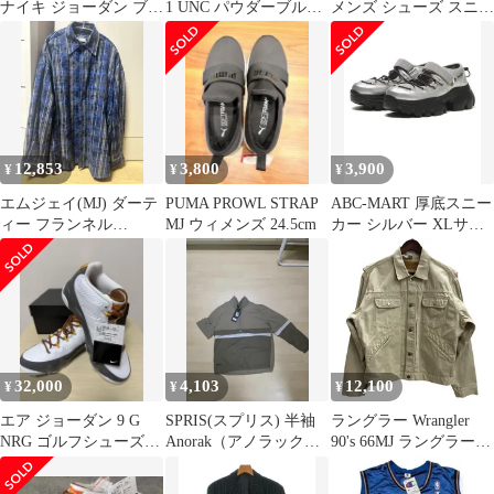
ナイキ ジョーダン ブラ
1 UNC パウダーブルー
メンズ シューズ スニー
ンド M J フォトTシャ
スニーカー 水色
カー DIADORA
ツ
HERITAGE スニーカー
White ホワイト
12,853
3,800
3,900
¥
¥
¥
エムジェイ(MJ) ダーテ
PUMA PROWL STRAP
ABC-MART 厚底スニー
ィー フランネル
MJ ウィメンズ 24.5cm
カー シルバー XLサイ
CHECK シャツ ブルーL
ズ(24.5cm)
出品
32,000
4,103
12,100
¥
¥
¥
エア ジョーダン 9 G
SPRIS(スプリス) 半袖
ラングラー Wrangler
NRG ゴルフシューズ
Anorak（アノラック）
90's 66MJ ラングラージ
AIRJORDAN GOLF 9
カーキ ブラウン
ャパン 日本製 ジャケッ
ト ベージュ Lサイズ