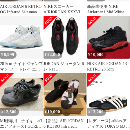
AIR JORDAN 6 RETRO
NIKEスニーカー
新品未使用 NIKE
OG Infrared Salesman
AIRJORDAN XXXVI
AirJordan1 Mid White
LOW PF 26.5cm新品
27.5cm
8,999
22,000
10,000
¥
¥
¥
28.5cm ナイキ ジャンプ
JORDAN ジョーダン 6
NIKE AIR JORDAN 13
マン ツー トレイ エア
レトロ
RETRO 28.5cm
ジョーダン バッシュ
001BLACK/LTCRM
27.5cm
12,500
10,000
13,200
¥
¥
¥
MJ様専用 ナイキ af1
【新品】AIR JORDAN
[レディース] adidas ア
エアフォース1 GORE-
6 RETRO Infrared
ディダス TOKYO MJ W