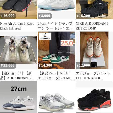
16,000
8,999
16,200
¥
¥
¥
Nike Air Jordan 6 Retro
27cm ナイキ ジャンプ
NIKE AIR JORDAN 6
Black Infrared
マン ツー トレイ エア
RETRO DMP
ジョーダン AJ バッシュ
22,000
14,300
12,000
¥
¥
¥
【週末値下げ】【新
【新品25cm】NIKE｜
エアジョーダン3 レト
品】AIR JORDAN 6
エアジョーダン１MID
ロT IH7694-200
RETRO 日本限定
GS｜グリーン/ブラック
♀26♂25.5