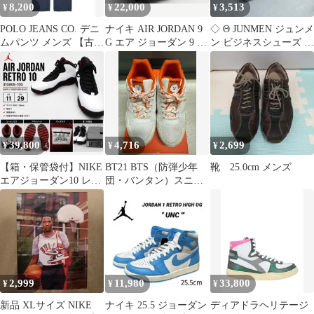
8,200
22,000
3,513
¥
¥
¥
POLO JEANS CO. デニ
ナイキ AIR JORDAN 9
◇ Θ JUNMEN ジュンメ
ムパンツ メンズ 【古
G エア ジョーダン 9 ゴ
ン ビジネスシューズ サ
着】【中古】【送料無
ルフ 27.5cm
イズM ブラウン系 メン
料】
ズ E
【1502200004820】
39,800
4,716
2,699
¥
¥
¥
【箱・保管袋付】NIKE
BT21 BTS（防弾少年
靴 25.0cm メンズ
エアジョーダン10 レト
団・バンタン）スニー
ロ 白赤黒 29cm
カー リーボック ジョン
グク ジミン ヴィ アー
ルエム ジェイホープ シ
ュガ ジーン
2,999
11,980
33,800
¥
¥
¥
新品 XLサイズ NIKE
ナイキ 25.5 ジョーダン
ディアドラヘリテージ