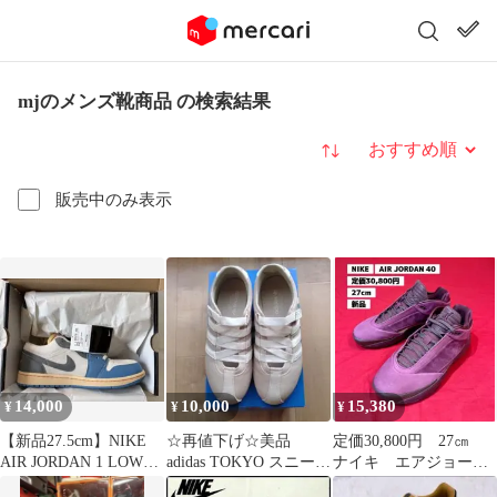
mjのメンズ靴商品 の検索結果
並び替え
販売中のみ表示
14,000
10,000
15,380
¥
¥
¥
【新品27.5cm】NIKE
☆再値下げ☆美品
定価30,800円 27㎝
AIR JORDAN 1 LOW
adidas TOKYO スニーカ
ナイキ エアジョーダ
SE Tokyo
ー
ン 40 AIR JORDAN