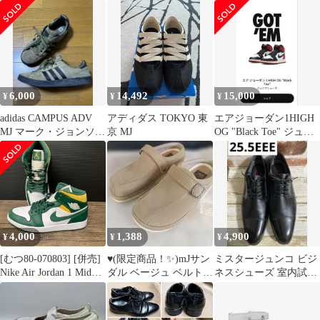
TEX CT2858
Salesman
トーキョー MJ ウィメ
ンズ ローカット スニー
カー メリージェーン バ
レエ シューズ 軽量 薄
底 ロープロ テラススタ
イル きれいめ カジュア
ル ストリート (ブラッ
6,000
14,492
15,000
¥
¥
¥
ク/クリーム) JR4790
adidas CAMPUS ADV
アディダス TOKYO 東
エアジョーダン1HIGH
MJ マーク・ジョンソン
京 MJ
OG "Black Toe" ジュニ
26cm
アシューズ
4,000
1,388
4,900
¥
¥
¥
[むつ80-070803] [併売]
♥️(限定商品！✨)mJサン
ミスタージュンコ ビジ
Nike Air Jordan 1 Mid
ダル ベージュ ベルト付
ネスシューズ 室内試着
Seattle Supersonics
き
のみ
28.5cm 554724-371