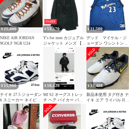
201MT-5685 VB
5%OFF
25,000
53,670
11,500
¥
¥
¥
NIKE AIR JORDAN
Y's for men カジュアル
デッド マイケル・ジ
9GOLF NGR U24
ジャケット メンズ 【古
ョーダン ワシントン・
着】【中古】【送料無
ウィザーズ23 レプリカ
料】
ユニフォーム
15,900
10,420
13,488
¥
¥
¥
ナイキ 27.5 ジョーダン
MJ S2 オーグストレッ
新品未使用 タグ付き ナ
6 スニーカー ネイビー
チ ヘア バイカー パン
イキ エア ライバル III
オリンピック 紺
ツ ブラック
ゴルフシューズ 26cm