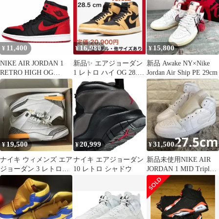
ベージュ 28 28cm
（20537M）
11,400
16,980
15,800
¥
¥
¥
NIKE AIR JORDAN 1
新品✨ エアジョーダン
新品 Awake NY×Nike
RETRO HIGH OG
1 レトロ ハイ OG 28.5
Jordan Air Ship PE 29cm
SATIN BRED ナイキ エ
天然皮革 エアフォース
ア ジョーダン 1 レトロ
１
ハイ カット オリジナル
サテン ブレッド レッド
ブラック 黒 25cm メン
ズ スニーカー U11574
19,500
20,999
31,500
¥
¥
¥
ナイキ ウィメンズ エア
ナイキ エアジョーダン
新品未使用NIKE AIR
ジョーダン 3 レトロ
10 レトロ シャドウ
JORDAN 1 MID Triple
"レーザー オレンジ"
White