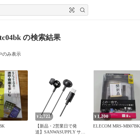
stc04bk の検索結果
中のみ表示
2,722
1,200
¥
¥
BK
【新品・2営業日で発
ELECOM MRS-MB07BK
送】SANWASUPPLY サン
ワサプライ USB Type-C