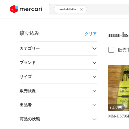
ンツにスキップ
mm-hstc04bk
絞り込み
mm-h
クリア
カテゴリー
販売
ブランド
サイズ
販売状況
出品者
1,000
¥
MM-HS706
商品の状態