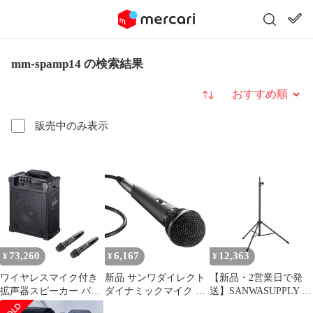
mm-spamp14 の検索結果
並び替え
販売中のみ表示
73,260
6,167
12,363
¥
¥
¥
ワイヤレスマイク付き
新品 サンワダイレクト
【新品・2営業日で発
拡声器スピーカー バッ
ダイナミックマイク 単
送】SANWASUPPLY サ
テリー内蔵 ワイヤレス
一指向性 スイッチ付
ンワサプライ スピーカ