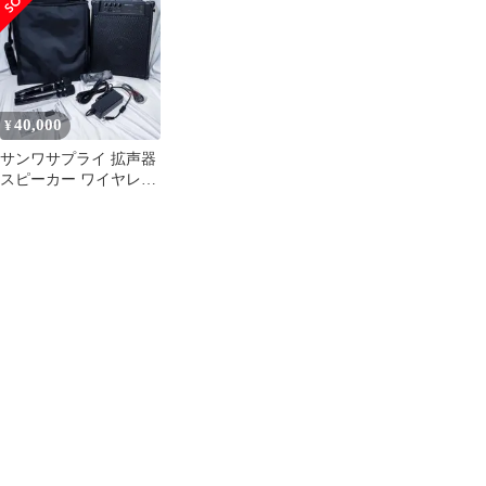
マイク2本対応 サンワ
4.5mケーブル付 1個
ースタンド(MM-
サプライ MM-
400-SP045
SPST5N)
SPAMP14
40,000
¥
サンワサプライ 拡声器
スピーカー ワイヤレス
マイク2本 MM-
SPAMP14