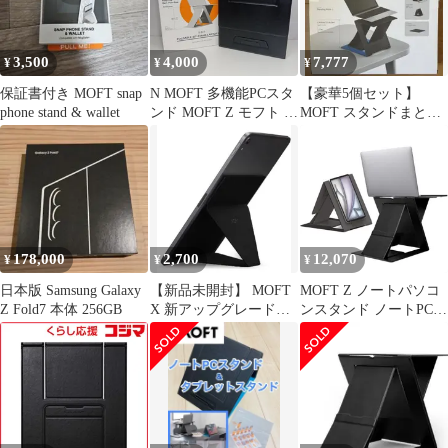
3,500
4,000
7,777
¥
¥
¥
保証書付き MOFT snap
N MOFT 多機能PCスタ
【豪華5個セット】
phone stand & wallet
ンド MOFT Z モフト ゼ
MOFT スタンドまとめ
ット 5-in-1 Foldable Sit-
売り（Z / スタンダード
Stand Laptop Desk
/ ミニ）
178,000
2,700
12,070
¥
¥
¥
日本版 Samsung Galaxy
【新品未開封】 MOFT
MOFT Z ノートパソコ
Z Fold7 本体 256GB
X 新アップグレード版
ンスタンド ノートPCス
iPad タブレット スタン
タンド PCデスクワーク
ド 9.7～12.9インチ ナ
に対応 お手軽にスタン
イトブラック
ディングワークを実現
テレワークや在宅勤務
に最適 折りたたみ 収納
時の薄さ1.5cm 耐重
10kg 軽量890g 多角度調