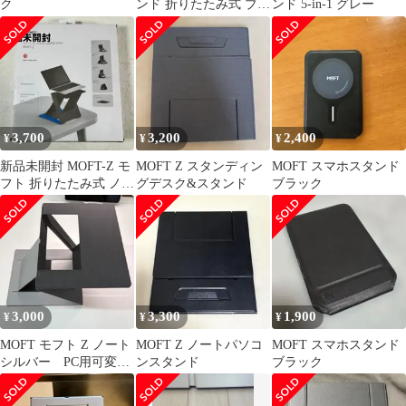
ク
ンド 折りたたみ式 ブラ
ンド 5-in-1 グレー
ック
3,700
3,200
2,400
¥
¥
¥
新品未開封 MOFT-Z モ
MOFT Z スタンディン
MOFT スマホスタンド
フト 折りたたみ式 ノー
グデスク&スタンド
ブラック
トパソコンスタンド ブ
ラック
3,000
3,300
1,900
¥
¥
¥
MOFT モフト Z ノート
MOFT Z ノートパソコ
MOFT スマホスタンド
シルバー PC用可変ス
ンスタンド
ブラック
タンド&デスク