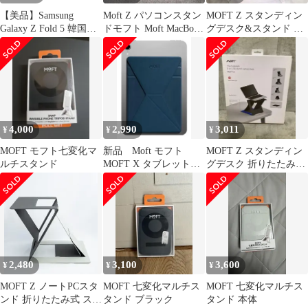
【美品】Samsung
Moft Z パソコンスタン
MOFT Z スタンディン
Galaxy Z Fold 5 韓国版
ドモフト Moft MacBook
グデスク&スタンド 折
黒 256GB
Z 折りたたみ
りたたみ
4,000
2,990
3,011
¥
¥
¥
MOFT モフト七変化マ
新品 Moft モフト
MOFT Z スタンディン
ルチスタンド
MOFT X タブレットス
グデスク 折りたたみ式
タンドミニワンダーラ
ノートPC用 ブルー
ストブルー
2,480
3,100
3,600
¥
¥
¥
MOFT Z ノートPCスタ
MOFT 七変化マルチス
MOFT 七変化マルチス
ンド 折りたたみ式 スタ
タンド ブラック
タンド 本体