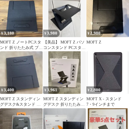
ング
3,180
3,980
2,980
¥
¥
¥
MOFT Z ノートPCスタ
【美品】 MOFT Z パソ
MOFT Z
ンド 折りたたみ式 ブラ
コンスタンド PCスタン
ック
ド
3,400
3,961
2,800
¥
¥
¥
MOFT Z スタンディン
MOFT Z スタンディン
MOFT X - スタンド
グデスク&スタンド 折
グデスク 折りたたみ式
7・9インチまで
り畳み パソコン タブレ
ノートPC用 ブルー
ット