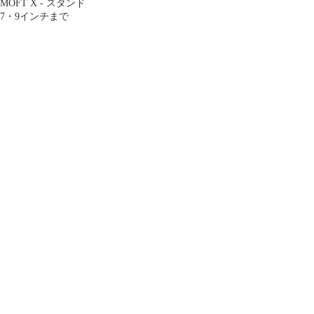
MOFT X - スタンド
7・9インチまで