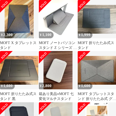
ンディング グレー
2,300
1,100
1,999
¥
¥
¥
MOFT X タブレットス
MOFT ノートパソコン
MOFT 折りたたみ式ス
タンド
スタンド Z シリーズ 軽
タンド
量 薄型 折りたたみ式
スタンディングデスク
ブラック【MY346】
1,600
2,800
1,600
¥
¥
¥
MOFT 折りたたみ式ス
箱あり美品⭐︎MOFT 七
MOFT タブレットスタ
タンド 黒
変化マルチスタンド
ンド 折りたたみ式 グレ
ー