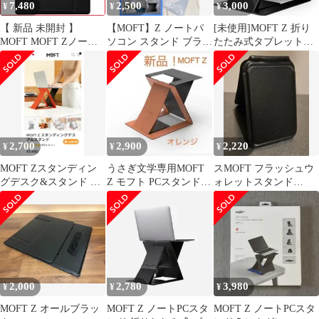
7,480
2,500
3,000
¥
¥
¥
節 簡単に切替可能 17
f2df209b
【 新品 未開封 】
【MOFT】Z ノートパ
[未使用]MOFT Z 折り
MOFT MOFT Zノート
ソコン スタンド ブラッ
たたみ式タブレットス
パソコンスタンド
ク
タンド 黒/グレー
MS0151BK01 未使用 送
料無料
2,700
2,900
2,220
¥
¥
¥
MOFT Zスタンディン
うさぎ文学専用MOFT
スMOFT フラッシュウ
グデスク&スタンド オ
Z モフト PCスタンド
ォレットスタンド
レンジ
軽量 オレンジ
Magsafe対応カードケー
ス
2,000
2,780
3,980
¥
¥
¥
MOFT Z オールブラッ
MOFT Z ノートPCスタ
MOFT Z ノートPCスタ