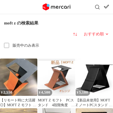
moft z の検索結果
並び替え
販売中のみ表示
2,550
4,500
5,180
¥
¥
¥
【リモート時に大活躍
MOFT Z モフト PCス
【新品未使用】MOFT
◎】MOFT Z モフト PC
タンド 4段階角度 軽
Z ノートPCスタンド 人
スタンド 軽量 オレンジ
量
間工学設計 スタンディ