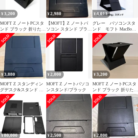
3,200
2,980
4,013
¥
¥
¥
MOFT Z ノートPCスタ
【MOFT】Z ノートパ
グレー パソコンスタ
ンド ブラック 折りたた
ソコン スタンド ブラッ
ンド モフト MacBook
み式 スタンディング対
ク
Z 折りたたみ ノート
応
PC用
3,880
2,000
3,200
¥
¥
¥
MOFT Z スタンディン
MOFT Z ノートパソコ
MOFT Z ノートPCスタ
グデスク&スタンド 折
ンスタンド/ブラック
ンド ブラック 折りたた
り畳み パソコン タブレ
み式 スタンディング対
ット
応
80,000
2,500
2,800
¥
¥
¥