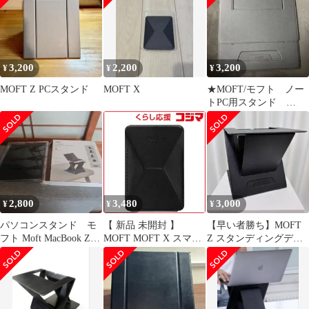
3,200
2,200
3,200
¥
¥
¥
MOFT Z PCスタンド
MOFT X
★MOFT/モフト ノー
トPC用スタンド
MOFT-Z 折り畳み/パ
ソコン
2,800
3,480
3,000
¥
¥
¥
パソコンスタンド モ
【 新品 未開封 】
【早い者勝ち】MOFT
フト Moft MacBook Z
MOFT MOFT X スマー
Z スタンディングデス
グレー
トフォンスタンド
ク&スタンド 折りたた
MS007S1BK2021NM 未
み
使用 送料無料