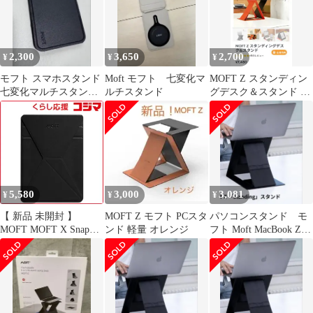
2,300
3,650
2,700
¥
¥
¥
モフト スマホスタンド
Moft モフト 七変化マ
MOFT Z スタンディン
七変化マルチスタンド
ルチスタンド
グデスク＆スタンド グ
MOFT
レー
5,580
3,000
3,081
¥
¥
¥
【 新品 未開封 】
MOFT Z モフト PCスタ
パソコンスタンド モ
MOFT MOFT X Snapタ
ンド 軽量 オレンジ
フト Moft MacBook Z
ブレットスタンド
折りたたみ ノートPC
MS009M1BK 未使用 送
用
料無料