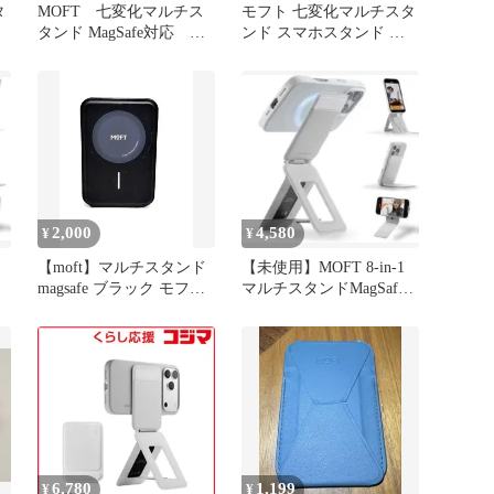
タ
MOFT 七変化マルチス
モフト 七変化マルチスタ
ン
タンド MagSafe対応 カ
ンド スマホスタンド 三
ード入れ付き
脚 MagSafe対応 ピーチピ
ンク
2,000
4,580
¥
¥
【moft】マルチスタンド
【未使用】MOFT 8-in-1
magsafe ブラック モフト
マルチスタンドMagSafe
スマホスタンド
対応ミスティグレー
6,780
1,199
¥
¥