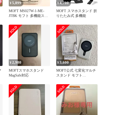
5,899
4,700
¥
¥
MOFT MS027W-1-ME-
MOFT スマホスタンド 折
JTBK モフト 多機能スタ
りたたみ式 多機能
ンド
ッ
多機
2,980
3,600
¥
¥
マ
MOFTスマホスタンド
MOFT公式 七変化マルチ
MagSafe対応
スタンド モフト
MOVAS™素材 iPhone 三
脚