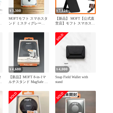
3,300
7,124
¥
¥
MOFTモフト スマホスタ
【新品】 MOFT【公式直
ンド ミスティグレー
営店】モフト スマホスタ
MagSafeマルチスタンド
ンド MagSafe対応 七変化
マルチスタンド 携帯スタ
ンド iPhone
17/16/15/14/13/12シリーズ
対応 MOVAS?耐久素材 薄
型・軽量・折りたたみ
式・持ち運び便利 多角度
調整・三脚兼用 0
4,600
4,000
¥
¥
タ
【新品】MOFT 8-in-1マ
Snap Field Wallet with
e
ルチスタンド MagSafe ジ
stand
ェットブラック