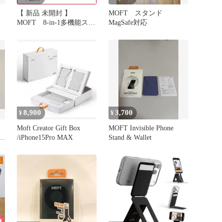
【 新品 未開封 】
MOFT スタンド
MOFT 8-in-1多機能スタ
MagSafe対応
ンド MagSafe対応 ミステ
ィグレー MS027W-1-
ME-MCGY
8,900
3,700
¥
¥
Moft Creator Gift Box
MOFT Invisible Phone
e
/iPhone15Pro MAX
Stand & Wallet