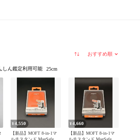
並び替え
んしん鑑定利用可能
25cm
4,550
4,660
¥
¥
タ
【新品】MOFT 8-in-1マ
【新品】MOFT 8-in-1マ
ルチスタンド MagSafe サ
ルチスタンド MagSafe カ