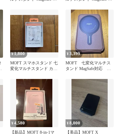
ンライズオレンジ
カオブラウン
1,800
3,399
¥
¥
タ
MOFT スマホスタンド 七
MOFT 七変化マルチス
ブ
変化マルチスタンド カー
タンド MagSafe対応 カ
ド収納なし
ード入れ付 カカオブラ
ウン
4,580
8,000
¥
¥
【新品】MOFT 8-in-1マ
【美品】MOFT X