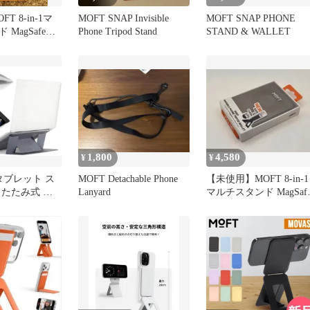
T 8-in-1マ
MOFT SNAP Invisible
MOFT SNAP PHONE
MagSafe対
Phone Tripod Stand
STAND & WALLET
1,800
4,580
¥
¥
タブレット ス
MOFT Detachable Phone
【未使用】MOFT 8-in-1
りたたみ式 軽
Lanyard
マルチスタンド MagSaf
調整 moft
トープ