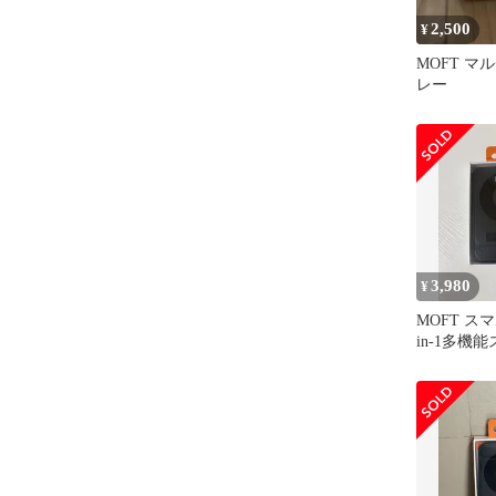
2,500
¥
MOFT マ
レー
3,980
¥
MOFT ス
in-1多機
ドケース付