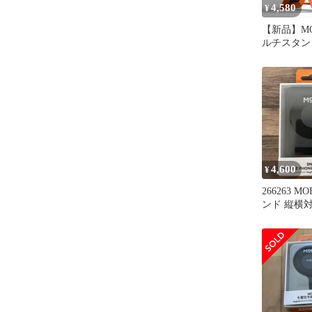
4,580
¥
【新品】MOF
ルチスタンド
応サンライ
4,600
¥
266263 
ンド 縦横
調整カード