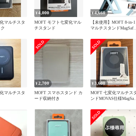
4,000
4,660
¥
¥
変化マルチスタ
MOFT モフト七変化マル
【未使用】MOFT 8-in-1
ック
チスタンド
マルチスタンドMagSafe
対応ミストブルー
2,700
3,600
¥
¥
変化マルチスタ
MOFT スマホスタンド カ
MOFT 七変化マルチス
ード収納付き
ンドMOVAS仕様MagSaf
対応