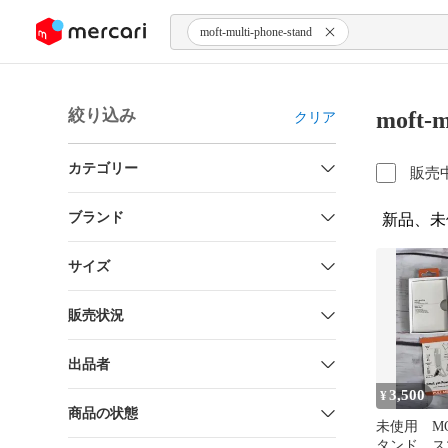
ンツにスキップ
moft-multi-phone-stand
絞り込み
moft-
クリア
カテゴリー
販売
ブランド
新品、未
サイズ
販売状況
出品者
3,500
¥
商品の状態
未使用 MO
タンド ス