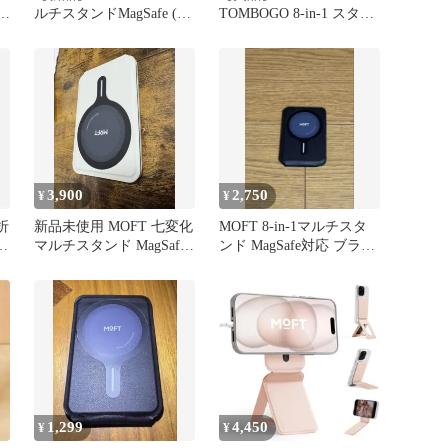
e
ルチスタンドMagSafe (サ
TOMBOGO 8-in-1 スタン
クラピンク)
ド MagSafe対応
3,900
2,750
¥
¥
折
新品未使用 MOFT 七変化
MOFT 8-in-1マルチスタ
ー
マルチスタンド MagSafe
ンド MagSafe対応 ブラッ
対応
ク
1,299
4,450
¥
¥