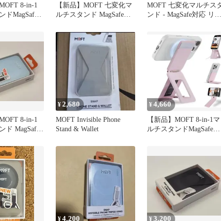
FT 8-in-1
【新品】MOFT 七変化マ
MOFT 七変化マルチス
ドMagSafe
ルチスタンド MagSafe
ンド - MagSafe対応 リ
トブラック
(トープグレー)
グなし
2,680
4,660
¥
¥
FT 8-in-1
MOFT Invisible Phone
【新品】MOFT 8-in-1マ
 MagSafe
Stand & Wallet
ルチスタンドMagSafe対
ー
応サクラピンク
4,200
3,200
¥
¥