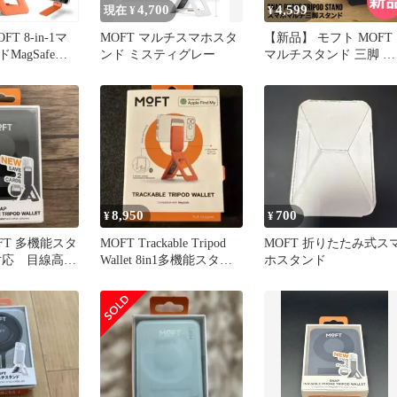
4,700
4,599
現在 ¥
¥
T 8-in-1マ
MOFT マルチスマホスタ
【新品】 モフト MOFT
MagSafe対
ンド ミスティグレー
マルチスタンド 三脚 撮
ズオレンジ
影用 スマホスタンド ス
ナップフォン トライポ
ド スタンド MOVAS
MS027-1 Snap Phone
Tripod Stand MOVAS 
能 カラー1 [MFT-90]
8,950
700
¥
¥
MOFT 多機能スタ
MOFT Trackable Tripod
MOFT 折りたたみ式ス
対応 目線高さ
Wallet 8in1多機能スタン
ホスタンド
ケース付き
ド