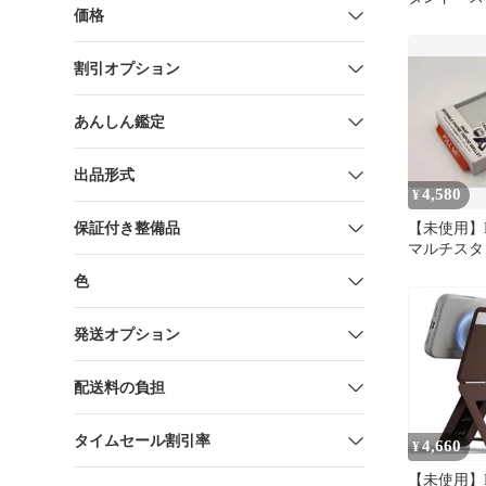
価格
用 三脚 
ワイト
割引オプション
あんしん鑑定
出品形式
4,580
¥
保証付き整備品
【未使用】MO
マルチスタンド
ミスティグ
色
発送オプション
配送料の負担
タイムセール割引率
4,660
¥
【未使用】MO