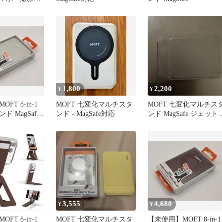
持ち運び ホ
1,800
2,200
¥
¥
FT 8-in-1
MOFT 七変化マルチスタ
MOFT 七変化マルチス
 MagSafe
ンド - MagSafe対応
ンド MagSafe ジェット
レー
ラック
3,555
4,680
¥
¥
FT 8-in-1
MOFT 七変化マルチスタ
【未使用】MOFT 8-in-1