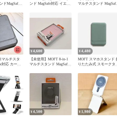
ドMagSafe
ンド MagSafe対応 イエロ
マルチスタンド MagSaf
ブラウン
ー
カカオブラウン
4,600
4,480
¥
¥
in-1マルチスタ
【未使用】MOFT 8-in-1
MOFT スマホスタンド 
fe対応 カード
マルチスタンド MagSafe
りたたみ式 スモークタ
プカラー
サクラピンク
コイズ
4,500
1,980
¥
¥