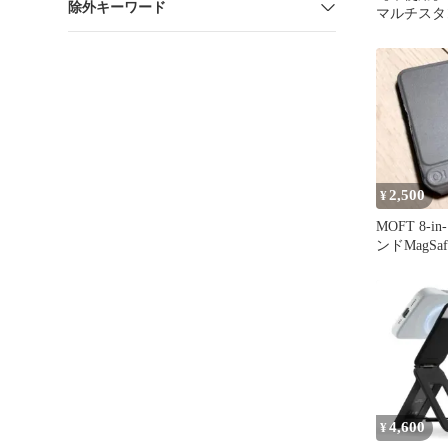
除外キーワード
マルチスタン
対応カカオ
2,500
¥
MOFT 8-
ンドMagSa
収納 トー
4,600
¥