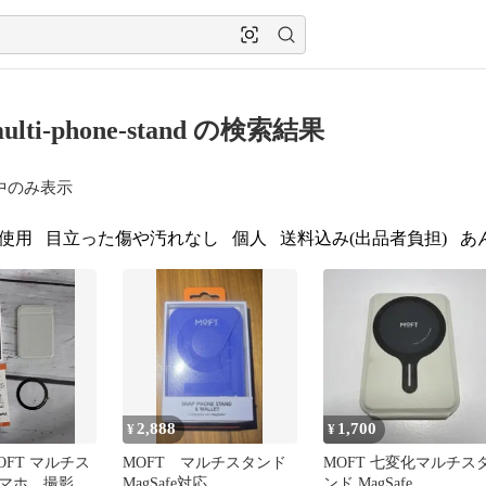
multi-phone-stand の検索結果
中のみ表示
使用
目立った傷や汚れなし
個人
送料込み(出品者負担)
あ
2,888
1,700
¥
¥
FT マルチス
MOFT マルチスタンド
MOFT 七変化マルチス
マホ 撮影
MagSafe対応
ンド MagSafe