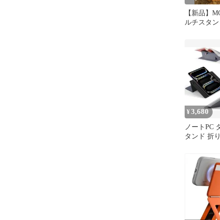
【新品】MOF
ルチスタンド 
応 トープ
3,680
¥
ノートPC 
タンド 折
量 薄型 角度