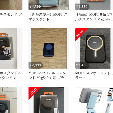
4,500
4,550
¥
¥
ルチスタンド グ
【新品未使用】MOFT ス
【新品】MOFT 8-in-1マ
マホスタンド
ルチスタンド MagSafe 
ィープブルー
2,999
3,400
¥
¥
マホスタンド 8-
MOFT 8-in-1マルチスタ
MOFT スマホスタンド 
能スタンド カー
ンド MagSafe対応 ブラッ
ラック
き ブラック
ク