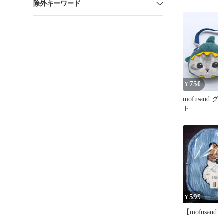
除外キーワード
2点
750
¥
mofusan
ト
599
¥
【mofusa