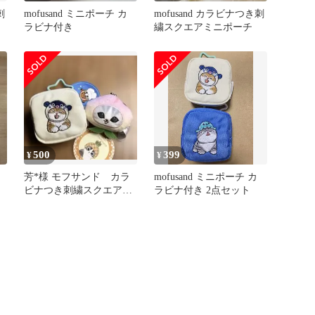
刺
mofusand ミニポーチ カ
mofusand カラビナつき刺
ラビナ付き
繍スクエアミニポーチ
500
399
¥
¥
ミ
芳*様 モフサンド カラ
mofusand ミニポーチ カ
ビナつき刺繍スクエアミ
ラビナ付き 2点セット
ニポーチ フルーツにゃ
んミニがまぐ