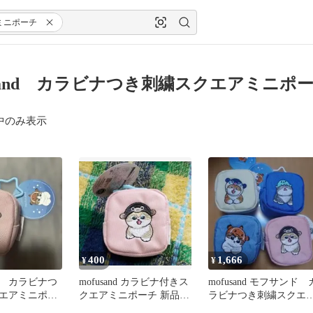
ミニポーチ
usand カラビナつき刺繍スクエアミニポ
中のみ表示
400
1,666
¥
¥
 カラビナつ
mofusand カラビナ付きス
mofusand モフサンド 
エアミニポー
クエアミニポーチ 新品未
ラビナつき刺繍スクエ
使用
ミニポーチ 4種セット