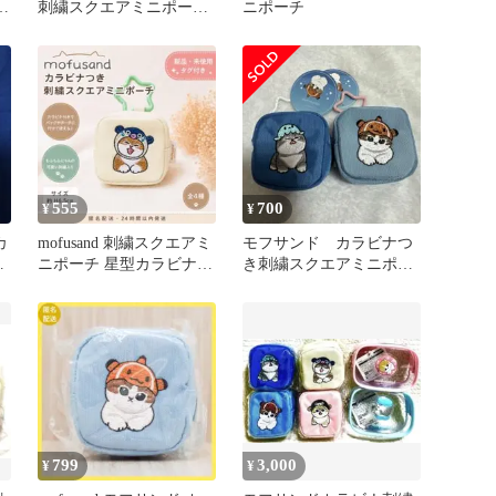
ス
刺繍スクエアミニポー
ニポーチ
チ、ホワイト、ピンク、
ブルー、
555
700
¥
¥
カ
mofusand 刺繍スクエアミ
モフサンド カラビナつ
ア
ニポーチ 星型カラビナ付
き刺繍スクエアミニポー
き 新品 タグ付き
チ
799
3,000
¥
¥