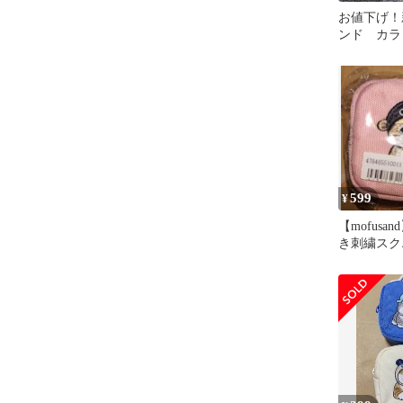
お値下げ！
ンド カラ
クエアミニ
セット
599
¥
【mofusa
き刺繍スク
チ ピンク