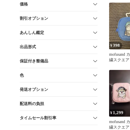
価格
割引オプション
あんしん鑑定
398
¥
出品形式
mofusan
繍スクエ
保証付き整備品
ライトブル
色
発送オプション
配送料の負担
1,299
¥
タイムセール割引率
mofusan
繍スクエ