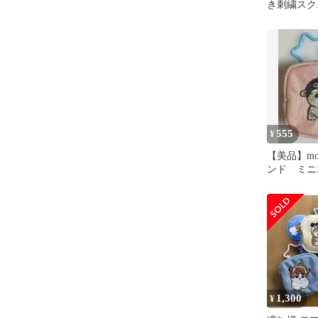
き刺繍スク
チ ライト
ノミ
555
¥
【美品】mof
ンド ミニ
ク 星カラ
1,300
¥