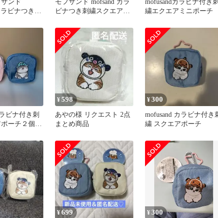
モフサンド
モフサンド mofsand カラ
mofusandカラビナ付き
d カラビナつき刺
ビナつき刺繍スクエアミ
繍エクエアミニポーチ
アミニポーチ
ニポーチ 全４種コンプ
598
300
¥
¥
dカラビナ付き刺
あやの様 リクエスト 2点
mofusand カラビナ付き
アポーチ２個セ
まとめ商品
繍 スクエアポーチ
699
300
¥
¥