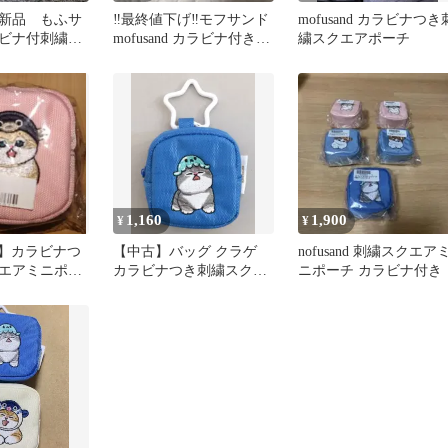
新品 もふサ
‼️最終値下げ‼️モフサンド
mofusand カラビナつき
ビナ付刺繍ス
mofusand カラビナ付き刺
繍スクエアポーチ
ポーチ 2個
繍スクエアミニポーチ
1,160
1,900
¥
¥
nd】カラビナつ
【中古】バッグ クラゲ
nofusand 刺繍スクエア
エアミニポー
カラビナつき刺繍スクエ
ニポーチ カラビナ付き
アミニポーチ
「mofusand」