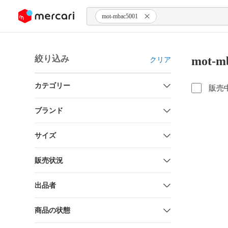
ンツにスキップ
mot-mbac5001
絞り込み
mot-
クリア
カテゴリー
販売
ブランド
サイズ
販売状況
出品者
商品の状態