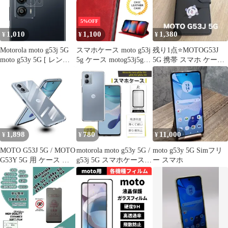
5%OFF
1,010
1,100
1,380
¥
¥
¥
Motorola moto g53j 5G
スマホケース moto g53j
残り1点⭐️MOTOG53J
moto g53y 5G [ レンズ
5g ケース motog53j5g
5G 携帯 スマホ ケース
周辺部用 ] 保護フィル
ケース スマホケース
画面保護 手帳 収納
ム 強化ガラス と 同等
motog53j5g カード 収納
の 高硬度9H ブルーラ
スマホカバー moto
イトカット クリア光沢
g53j5g ケース moto g53j
タイプ 改訂版
5g 手帳型 moto g53j 5g
ケース レッド
1,898
780
11,000
¥
¥
¥
MOTO G53J 5G / MOTO
motorola moto g53y 5G /
moto g53y 5G Simフリ
G53Y 5G 用 ケース ク
g53j 5G スマホケース
ー スマホ
リア 薄型 MOTO G53J
motorola スマホ ケース
5G 対応 カバー カメラ
カバー ソフト ワイモバ
レンズ保護設計 透明 ソ
イル モトローラ モト
フト TPU 全面保護 衝
g53y 5G ケース TPU ク
撃吸収 防指紋 MOTO
リア 柔らかい 柔軟 着
G53 Y 5G ケース 専用
脱簡単 マイクロドット
ストラップホール付き
加工 密着痕防止