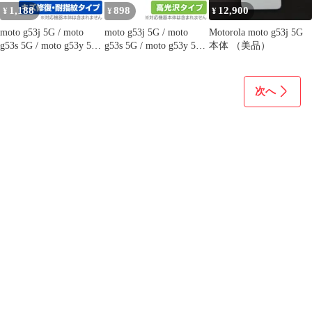
閉式 チェック柄 上質
1,188
898
12,900
¥
¥
¥
moto g53j 5G / moto
moto g53j 5G / moto
Motorola moto g53j 5G
g53s 5G / moto g53y 5G
g53s 5G / moto g53y 5G
本体 （美品）
背面 保護 フィルム
保護 フィルム OverLay
OverLay Magic モトロ
Brilliant モトローラ ス
ーラ スマホ用保護フィ
マホ用保護フィルム 指
次へ
ルム 傷修復 指紋防止
紋防止 高光沢