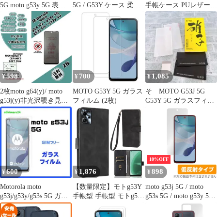
5G moto g53y 5G 表面
5G / G53Y ケース 柔軟
手帳ケース PUレザー
背面 セット 保護フィル
性 TPU素材擦り傷防止
motog13 g53 手帳型 手
ム OverLay 抗菌
指紋防止 衝撃吸収 着脱
帳タイプ ケース カバー
Brilliant モトローラ ス
簡単 5G/MOTO カバー
PUレザー カード収納
マホ 抗ウイルス 高光沢
全面保護 軽量 薄型 携
サイドポケット
帯便利ストラップホー
ル付き(マットブラッ
ク, SDL-ICDS-043)
598
700
1,085
¥
¥
¥
2枚moto g64(y)/ moto
MOTO G53Y 5G ガラス
そ MOTO G53J 5G
g53j(y)非光沢覗き見防
フィルム (2枚)
G53Y 5G ガラスフィル
止フィルムe
ム 2枚 国産硝子
10%OFF
600
1,876
898
¥
¥
¥
Motorola moto
【数量限定】モトg53Y
moto g53j 5G / moto
g53j/g53y/g53s 5G ガラ
手帳型 手帳型 モトg53J
g53s 5G / moto g53y 5G
スフィルム
モト モトg13 手帳型ケ
保護フィルム OverLay
ース g13 g13 g13 ケー
Plus モトローラ スマホ