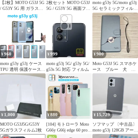
【2枚】MOTO G53J 5G
2枚セット MOTO G53J
moto g53y 5G/moto g53j
/ G53Y 5G 用 ガラスフ
5G / G53Y 5G 画面フィ
5G セラミックフィルム
ィルム
ルム
×2枚セット
960
999
900
¥
¥
¥
moto g53y g53j ケース
moto g53j 5G/ g53y 5G/
Moto G53J 5G スマホケ
TPU 透明 保護ケース
g53s 5G 対応 フィルム
ース ブルー 犬
ハードケース 耐衝撃 吸
青 手帳型 カード入
収 ストラップホール シ
れ
リコン モトジー 専用
軽量 ソフトケース TPU
スマホカバー
1,000
880
15,729
¥
¥
¥
MOTO G53J5G/G53Y
[104] モトローラ Moto
ソフマップ 〔中古品〕
5Gガラスフィルム2枚
G66y G66j edge 60 pro
moto g53j 128GB アーク
G64 ケース Moto G05
ティックシルバー