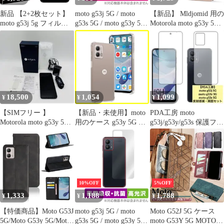
新品 【2+2枚セット】
moto g53j 5G / moto
【新品】 Mldjomid 用の
moto g53j 5g フィルム +
g53s 5G / moto g53y 5G
Motorola moto g53y 5G
Motorola moto g53j 5G
背面 保護 フィルム
ケース 手帳型 モト
カメラフィルム 旭硝子
OverLay Paper モトロー
G53j5g スマホケース 携
素材採用 強化ガラス フ
ラ スマホ ザラザラした
帯カバー 財布型 6.5イ
ィルム 硬度9H moto
手触り ホールド感アッ
ンチ対応 モトローラ
g53y 5G 保護フィルム
プ
moto g53y / g53j 5g ケー
耐衝撃 撥油性 超耐久
ス手帳型 case 幸せな子
耐指紋 飛散防止処理 m
猫 携帯ケ 1
18,500
1,054
1,099
¥
¥
¥
【SIMフリー 】
【新品・未使用】moto
PDA工房 moto
Motorola moto g53y 5G
用のケース g53y 5G 用
g53j/g53y/g53s 保護フィ
スマートフォン
の保護カバー 5G 薄型
ルム両面セット
TPU材質 g53j 『四隅が
エアクッション構造』
耐衝撃 『全面保護』
moto スマホケース 黄
変防止/滑り止め/擦り傷
10%OFF
5%OFF
防止/柔軟/光沢感/軽・
1,333
1,188
1,788
¥
¥
¥
薄/透明
【特価商品】Moto G53J
moto g53j 5G / moto
Moto G52J 5G ケース
5G/Moto G53y 5G/Moto
g53s 5G / moto g53y 5G
moto G53Y 5G MOTO