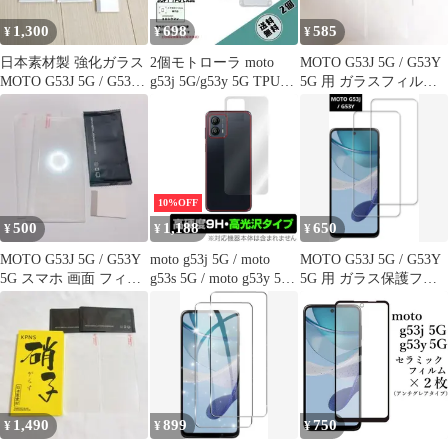
1,300
698
585
¥
¥
¥
日本素材製 強化ガラス
2個モトローラ moto
MOTO G53J 5G / G53Y
MOTO G53J 5G / G53Y
g53j 5G/g53y 5G TPUク
5G 用 ガラスフィルム
5G 用
リアケースd
強化ガラス
10%OFF
500
1,188
650
¥
¥
¥
MOTO G53J 5G / G53Y
moto g53j 5G / moto
MOTO G53J 5G / G53Y
5G スマホ 画面 フィル
g53s 5G / moto g53y 5G
5G 用 ガラス保護フィ
ム 1枚
背面 保護 フィルム
ルム
OverLay 9H Brilliant モ
トローラ スマホ用 9H
高硬度 透明感 高光沢
1,490
899
750
¥
¥
¥