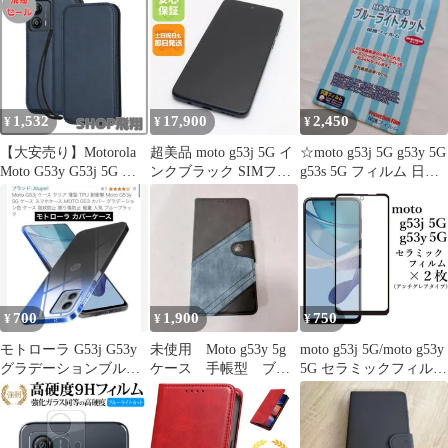
Moto G24 XT2423-5
PAYB0001JP SIMフリー
G53Y スマホケース
【377】
Moto G13 手帳型 g53j
5G G32 E32S G31 Edge
40 20
1,532
17,900
2,450
¥
¥
¥
【大安売り】Motorola
超美品 moto g53j 5G イ
☆moto g53j 5G g53y 5G
Moto G53y G53j 5G ケ
ンクブラック SIMフリ
g53s 5G フィルム 日本
ース 手帳型 モトローラ
ー スマホ モトローラ
製
g53y g53j スマホケース
即日発送 土日祝発送
レザー カード収納 内蔵
OK 09000
マグネット式 レトロネ
イビー
700
1,900
750
¥
¥
¥
モトローラ G53j G53y
未使用 Moto g53y 5g
moto g53j 5G/moto g53y
グラデーションブルー
ケース 手帳型 ブル
5G セラミックフィルム
ブラックケース 断捨離
ー ブラック
×2枚セット アンチグレ
中！
ア 非光沢