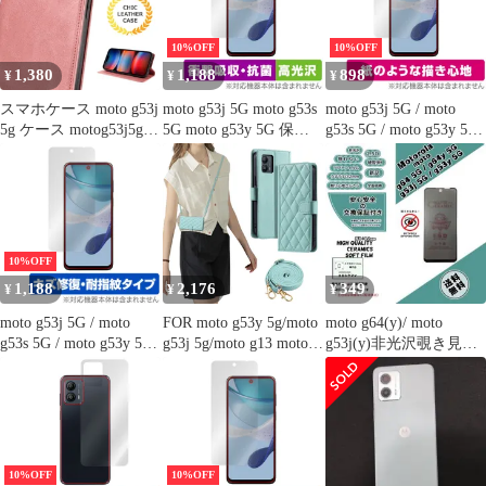
爽やか flip2-g53j5g-wh-
OPPO Find X9 5G 専用
441
クリア ソフト シリコン
10%OFF
10%OFF
TPU 保護ケース 超軽量
1,380
1,188
898
¥
¥
¥
衝撃防止 0
スマホケース moto g53j
moto g53j 5G moto g53s
moto g53j 5G / moto
5g ケース motog53j5g
5G moto g53y 5G 保護
g53s 5G / moto g53y 5G
ケース スマホケース
フィルム OverLay
保護フィルム OverLay
motog53j5g カード 収納
Absorber 高光沢 モトロ
Paper モトローラ スマ
スマホカバー moto
ーラ スマホ 衝撃吸収
ホ用フィルム 書き味向
g53j5g ケース moto g53j
抗菌
上 紙のような描き心地
5g 手帳型 moto g53j 5g
ケース ピンク
10%OFF
1,188
2,176
349
¥
¥
¥
moto g53j 5G / moto
FOR moto g53y 5g/moto
moto g64(y)/ moto
g53s 5G / moto g53y 5G
g53j 5g/moto g13 moto
g53j(y)非光沢覗き見防
保護 フィルム OverLay
g13 ケース 手帳型 おし
止フィルムa
Magic モトローラ スマ
ゃれ ストラップ付き ス
ホ用保護フィルム 液晶
タンド機能 カード収納
保護 傷修復 指紋防止
軽量 薄型 耐衝撃 高級
PUレザー 滑り防止 財
布型 内蔵マグネット 開
10%OFF
10%OFF