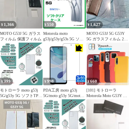
おしゃれ moto g53j 手
帳型 カード 収納
motog53j 手帳型
motog53j5g
1,366
550
1,627
¥
¥
¥
MOTO G53J 5G ガラス
Motorola moto
MOTO G53J 5G G53Y
フィルム 保護フィルム
g53j/g53y/g53s 5G ソフ
5G ガラスフィルム 2枚
トケース
保護フィルム
399
998
660
¥
¥
¥
モトローラ moto g53j
PDA工房 moto g53j
[101] モトローラ
5G/g53y 5G ソフトTPU
5G/moto g53y 5G/moto
Motorola Moto G53Y ケ
クリアケースa
g53s 5G 対応 ブルーラ
ース 手帳型 スマホケー
イトカット[反射低減]
ス MOTO G13 カバー
保護 フィルム 日本製
スマホ 手帳 スマホケー
ス手帳型 g53j 5G G32
E32S G31 Edge 40 20
Fusion E6S E7 Power G