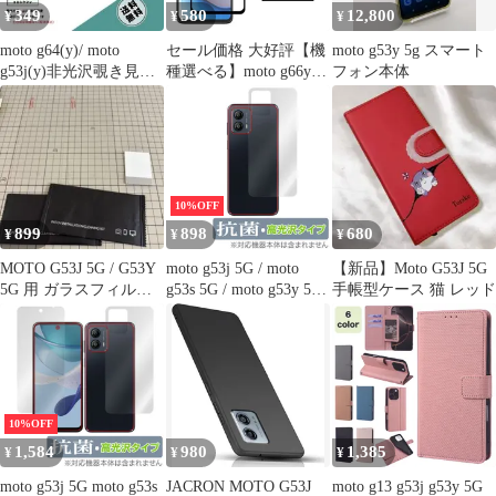
349
580
12,800
¥
¥
¥
柔
moto g64(y)/ moto
セール価格 大好評【機
moto g53y 5g スマート
g53j(y)非光沢覗き見防
種選べる】moto g66y
フォン本体
止フィルムb
g66j フィルム g64y
g53y g53j 5g 保護フィ
ルム ガラスフィルム モ
トローラ motorola フィ
ルム
10%OFF
899
898
680
¥
¥
¥
MOTO G53J 5G / G53Y
moto g53j 5G / moto
【新品】Moto G53J 5G
5G 用 ガラスフィルム 2
g53s 5G / moto g53y 5G
手帳型ケース 猫 レッド
枚セット
背面 保護 フィルム
OverLay 抗菌 Brilliant
モトローラ スマホ
HydroAg+ 抗ウイルス
高光沢
10%OFF
1,584
980
1,385
¥
¥
¥
moto g53j 5G moto g53s
JACRON MOTO G53J
moto g13 g53j g53y 5G