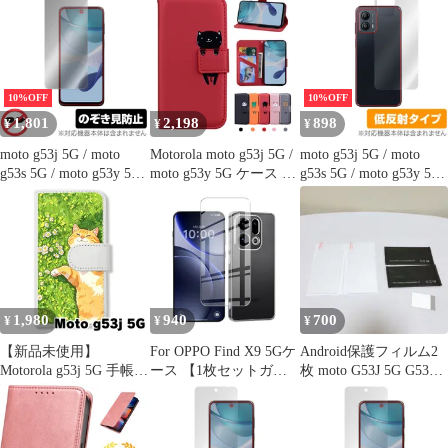
フィルム OverLay
フィルム OverLay Plus
5G ケース カバー かわ
Brilliant モトローラ ス
Lite 高精細液晶対応 ア
いい 猫の後ろ姿 携帯カ
マホ用 指紋防止 高光沢
ンチグレア 反射防止
バー モトローラ モト
G53y 5G ケース 手帳型
Motorola Moto G53j 5G
10%OFF
10%OFF
スマホケース 財
1,801
2,198
898
¥
¥
¥
moto g53j 5G / moto
Motorola moto g53j 5G /
moto g53j 5G / moto
g53s 5G / moto g53y 5G
moto g53y 5G ケース 手
g53s 5G / moto g53y 5G
保護 フィルム OverLay
帳型 スマホケース カバ
背面 保護 フィルム
Secret モトローラ スマ
ー 手作り 高級 PUレザ
OverLay Plus モトロー
ホ用 プライバシーフィ
ー 全面保護 モトローラ
ラ スマホ 本体保護 さ
ルター 覗き見防止
Moto用 g53j g53Y ケー
らさら手触り 低反射素
ス 手帳型 カバー スマ
材
ホケース かわいい 動物
柄 モトg53J
1,980
940
700
¥
¥
¥
【新品未使用】
For OPPO Find X9 5Gケ
Android保護フィルム2
Motorola g53j 5G 手帳型
ース 【1枚セットガラ
枚 moto G53J 5G G53Y
スマホ ケース(色:ホワ
スフィルム+1個ケース
5G
イトｘ茶トラ猫と芝生)
TPU】液晶保護フィル
茶トラ猫 イラスト 可愛
ム 採用 高透過率 薄型
い おしゃれ 癒やし 緑
硬度9H 飛散防止処理