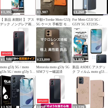
ト G53j 5G/G53y 5G 縄
掛けケース 縄掛け スマ
1,392
1,987
1,260
¥
¥
¥
【 新品 未開封 】 アス
半額⭐️Torske Moto G53j
For Moto G53J 5G /
デック ノングレア画面
5G ケース 手帳型 モト
G53Y 5G XT2335-
保護フィルム3 moto
G53j
5/A301MO 対応 透明 ク
g53j/g53y 5G用
リア 耐摩 軽量 落下防
NGBMMG53J 未使用 送
止 衝撃なじむ 保護カバ
料無料
ー TPU素材 ソフトケー
ス 1100
10%OFF
1,188
23,800
1,892
¥
¥
¥
moto g53j 5G / moto
Motorola moto g53y 5G
新品 ASDEC アスデッ
g53s 5G / moto g53y 5G
SIMフリー確認済
ク フィルム moto g53j /
背面 保護 フィルム
g53y 5G用 アンチグレ
OverLay 9H Plus モトロ
ア カメラ保護 割れない
ーラ スマホ 9H高硬度
さらさら 日本製 マット
さらさら手触り反射防
反射防止 指紋防
止
止/NGB-MMG53J
10%OFF
1,928
898
1,729
¥
¥
¥