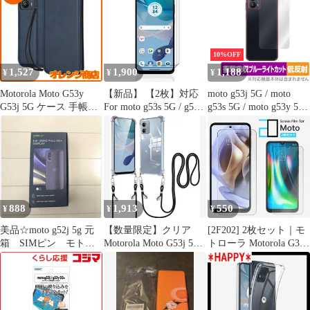
ス ケース モトローラ
用フィルム アンチグレ
モトローラ ケース モト
ア 反射防止 指紋防止
g13 ケース ケース ケー
ス g13 手帳型ケース
10%OFF
g13 G13 ケース
1,527
1,900
1,188
¥
¥
¥
MOTOROLA
Motorola Moto G53y
【新品】 【2枚】対応
moto g53j 5G / moto
G53j 5G ケース 手帳型
For moto g53s 5G / g53j
g53s 5G / moto g53y 5G
モトローラ g53y g53j
5G / g53y 5G 用の ガラ
背面 保護 フィルム
スマホケース レザー カ
スフィルム 硬度9H 撥
OverLay Absorber 低反
ード収納 内蔵マグネッ
油性 指紋防止 飛散防止
射 モトローラ スマホ
ト式 レトロネイビー
処理 画面保護 フィルム
衝撃吸収 反射防止 抗菌
1
888
1,913
550
¥
¥
¥
美品☆moto g52j 5g 元
【数量限定】クリア
[2F202] 2枚セット｜モ
箱 SIMピン モトロ
Motorola Moto G53j 5G
トローラ Motorola G35
ーラ MOTOROLA
ケース ショルダー
G64 G24 edge 50 pro
Moto G53y 5G ケース
Edge 40 neo 保護フィル
MOTO G53 5G カバー
ム Moto G53Y 5G フィ
ストラップ付き 肩掛け
ルム g53j G13 G32 E32S
斜めかけ モトローラ モ
G31 Edge 20 Fusion E6