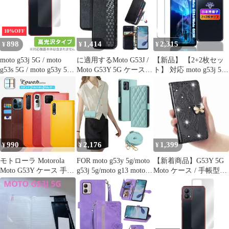
ケース Motorola MOTO
撃 一体型 携帯 カバー
+（2枚入り）カメラフ
G53j/G53s/G53y/G53 ス
moto G53S tpu シリコン
ィルム moto g53y 5g 用
マートフォンケース 高
薄型 柔らかい殻 360°回
の 目の疲れ軽減 液晶保
10%OFF
転 軽量 スタンド機能
護 フィルム 保護ガラス
898
1,414
2,315
¥
¥
¥
車載ホルダー
レンズ保護フィルム
moto g53j 5G / moto
に適用するMoto G53J /
【新品】 【2+2枚セッ
g53s 5G / moto g53y 5G
Moto G53Y 5G ケース
ト】 対応 moto g53j 5G
背面 保護 フィルム
手帳型 ノートブック型
/ moto g53y 5G ガラス
OverLay Brilliant モトロ
ビジネスフォンケース
フィルム 2枚+ カメラ
ーラ スマホ用 本体保護
携帯電話保護カバー強
保護 2枚 【日本旭硝子
高光沢素材
い吸引力ノートブック
素材採用 硬度9H 飛散
型多機能携帯電話ホル
防止 】 用 motorola g53j
スター財布携帯電話ホ
5G フィルム 強化ガラ
ルダーバンプパターン
ス 液晶 対応 moto
990
2,176
1,399
¥
¥
¥
テクスチャ耐久性摩擦
耐性携帯電話ケース男
モトローラ Motorola
FOR moto g53y 5g/moto
【新着商品】G53Y 5G
性と女性
Moto G53Y ケース 手帳
g53j 5g/moto g13 moto
Moto ケース / 手帳型
型 スマホケース MOTO
g13 ケース 手帳型 おし
G53J ノートブック型携
G13 カバー スマホ 手帳
ゃれ ストラップ付き ス
帯電話保護カバー多機
g53j 5G G32 E32S G31
タンド機能 カード収納
能携帯電話ホルスター
Edge 40 20 Fusion E6S
軽量 薄型 耐衝撃 高級
財布携帯電話ホルダー
E7 Power G Pro G10
PUレザー 滑り防止 財
バンプパターンテクス
G100 G30
布型 内蔵マグネット 開
チャ耐久性摩擦耐性携