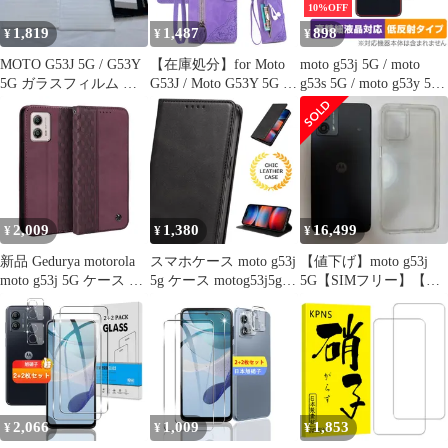
10%OFF
閉式 チェック柄 上質
帯電話ケース男性と女
1,819
1,487
898
¥
¥
¥
性に適した多色オプシ
ョン に適用するMoto (z
MOTO G53J 5G / G53Y
【在庫処分】for Moto
moto g53j 5G / moto
バタフ
5G ガラスフィルム 保
G53J / Moto G53Y 5G ケ
g53s 5G / moto g53y 5G
護フィルム
ース 手帳型 ビジネスフ
背面 保護 フィルム
リップノートレザーケ
OverLay Plus Lite モト
ースシンプルなレトロ
ローラ スマホ 本体保護
なファッション携帯電
さらさら手触り 低反射
話ケース防水と汚れた
携帯電話ケース多機能
財布収納付きスタンド
2,009
1,380
16,499
¥
¥
¥
携帯電話シェルPUレザ
ー保護カバー耐久性の
新品 Gedurya motorola
スマホケース moto g53j
【値下げ】moto g53j
あ
moto g53j 5G ケース 手
5g ケース motog53j5g
5G【SIMフリー】【新
帳型 motorola moto g53y
ケース スマホケース
品保護フィルム付き】
5G ケース モトローラ
motog53j5g カード 収納
モトg53j 5g 用 手帳型
スマホカバー moto
ケース 携帯カバー モト
g53j5g ケース moto g53j
ローラ モトg53y 5g ス
5g 手帳型 moto g53j 5g
マホケース 6.5インチ対
ケース ブラック
応
2,066
1,009
1,853
¥
¥
¥