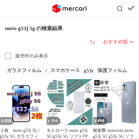
moto g53j 5g の検索結果
並び替え
販売中のみ表示
ガラスフィルム
スマホケース
保護フィルム
/
g53y
498
399
498
¥
¥
¥
２枚 moto g53j 5G /
モトローラ moto g53j
耐衝撃 motorola moto
g53y 5G ガラスフィル
5G/g53y 5G ソフトTPU
g53j 5G g53y 5G ソフト