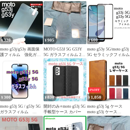
ム 透明
クリアケースb
ケース カバー TPU ク
リア ケース 透明 無地
シンプル 全面 クリア
衝撃 吸収 指紋防止 薄
型 軽量 ストラップホー
ル
320
905
600
¥
¥
¥
moto g53j/g53y 画面保
MOTO G53J 5G G53Y
moto g53y 5G/moto g53j
護フィルム 強化ガラ
5G ガラスフィルム 2枚
5G セラミックフィルム
ス加工
保護フィルム
4%OFF
300
830
1,050
¥
¥
¥
moto g53j 5G / g53y 5G
開封のみ⭐️moto g53j 5G
moto g53j 5g ケース
ガラスフィルム
手帳型ケース カバー
moto g53j ケース
Motorola
motog53j5g ケース
motog53j ケース moto
g53j 5g 手帳型 カバー