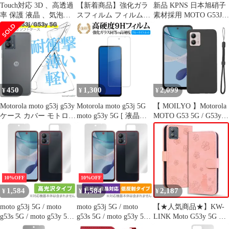
Touch対応 3D 、高透過
【新着商品】強化ガラ
新品 KPNS 日本旭硝子
率 保護 液晶 、気泡ゼ
スフィルム フィルム
素材採用 MOTO G53J /
ロ 強化ガラス 、厚さ
5G 5G 全面吸着 5G 5G
G53Y 5G 用の ガラスフ
0.26mm超薄型 motorola
5G 5G g53y g53y g53y
ィルム (2枚) 貼りやす
カメラフィルム 、飛散
moto moto 高透過率、
い 9H 表面硬度 高精細
防止 + ガラスフィルム
硬度9H、3D moto moto
な鮮明度 飛散防止 保護
、高感度 5G 、衝撃吸
moto moto / / / g53j g53j
フィルム アンチバブル
収 5G g53y 、指紋防止
Touch対応、飛散防止
ラウンドエッジ 耐傷性
moto 、ラウンドエッジ
強化ガラス 高感度タッ
450
1,300
2,099
¥
¥
¥
加工 moto
チ 耐衝撃性 防指紋 液
Motorola moto g53j g53y
Motorola moto g53j 5G
【 MOILYO 】Motorola
ケース カバー モトロー
moto g53y 5G [ 液晶用 ]
MOTO G53 5G / G53y
ラg53y g53j シンプル
液晶保護 フィルム 強化
5G /G53j 5G 専用 ケー
ケース 衝撃吸収 透明
ガラス と 同等の 高硬
ス シリコン 耐衝撃 レ
クリア シリコン ソフト
度9H ブルーライトカッ
ンズ保護 超軽量 マット
ケース TPU 耐衝撃 保
ト クリア光沢タイプ 改
質感 モトローラ モト
護
訂版
g53 5G カバー 縄掛け
ケース 落下防止 落下防
10%OFF
10%OFF
止［指紋防止 滑り止め
1,584
1,584
2,187
¥
¥
¥
薄
moto g53j 5G / moto
moto g53j 5G / moto
【★人気商品★】KW-
g53s 5G / moto g53y 5G
g53s 5G / moto g53y 5G
LINK Moto G53y 5G ケ
表面 背面 セット 保護
表面 背面 セット 保護
ース 手帳型 Moto G53j