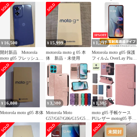
Moto G 05 Motog05 モ
マートフォン SIMフ
トローラ g05g052Dソフ
リー
ト保護シート クリア フ
ィルム 光沢 浮き防止/
キズ修復/撥油性/防指紋
止
10%OFF
16,500
15,999
1,237
¥
¥
¥
開封新品 Motorola
motorola moto g 05 本
Motorola moto g05 保護
moto g05 フレッシュラ
体 新品・未使用
フィルム OverLay Plus
ベンダー
Premium for モトローラ
スマートフォン モト ア
ンチグレア 反射防止 高
透過 指紋防止
16,800
3,380
1,385
¥
¥
¥
Motorola moto g05 本体
Motorola Moto
moto g05 手帳ケース
G57/G67/G06/G15/G56/
PUレザー motog05 手帳
G86/G05/G75/G35/G55/
型 モトG05 手帳タイプ
G85 用 マグネット式ウ
ケース カバー PUレザ
ォレットフリップ
ー カード収納 サイドポ