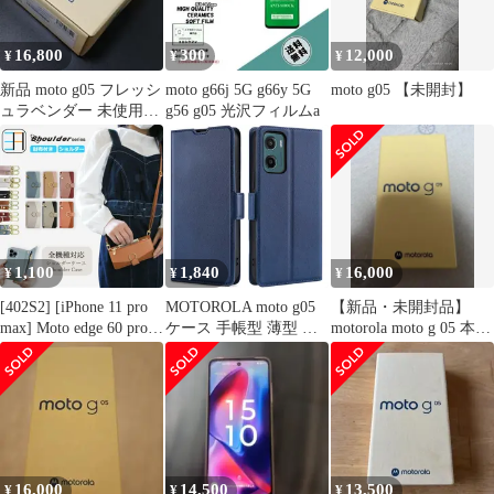
ケース モトローラ g05
5G 青
16,800
300
12,000
¥
¥
¥
新品 moto g05 フレッシ
moto g66j 5G g66y 5G
moto g05 【未開封】
ュラベンダー 未使用未
g56 g05 光沢フィルムa
開封 MOTOROLA
1,100
1,840
16,000
¥
¥
¥
[402S2] [iPhone 11 pro
MOTOROLA moto g05
【新品・未開封品】
max] Moto edge 60 pro
ケース 手帳型 薄型 軽
motorola moto g 05 本体
財布 ショルダー 多収納
いケース モトローラ モ
ラベンダー
スマホケース Nubias
ト g05 手帳型ケース モ
Pixel10 iPhone 16E
トローラ g05 ケースカ
Sense9 R9 Pro 9A oppo
バー モトg05 スマホケ
a5x Moto G05 G64
ース motog05 手帳ケー
ス motog05ケース モト
g05ケース 適用
16,000
14,500
13,500
¥
¥
¥