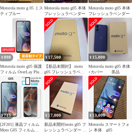
【BonwFzi
Motorola moto g 05 ミス
Motorola moto g05 本体
Motorola moto g05 本体
ティブルー
フレッシュラベンダー
フレッシュラベンダー
10%OFF
898
17,500
15,800
¥
¥
¥
Motorola moto g05 保護
【新品未開封】 moto
Motorola moto g05 本体
フィルム OverLay Plus
g05 フレッシュラベン
+カバー 美品
for モトローラ スマー
ダー 未使用 スマートフ
トフォン モト アンチグ
ォン
レア 反射防止 非光沢
指紋防止
715
17,000
13,000
¥
¥
¥
[2F201] 液晶フィルム
新品未開封moto g05 フ
Motorola スマートフォ
Moto G05 フィルム
レッシュラベンダー ス
ン 本体 g05