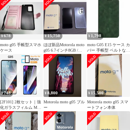
G05カバー moto E15ケ
リー
ース moto E15カバー
"q-14m-27-dn01
678
15,750
1,798
¥
¥
¥
moto g05 手帳型スマホ
ほぼ新品Motorola moto
moto G05 E15 ケース カ
ケース
g05 6.7インチ8GB /
バー 手帳型 ベルトなし
128GB
moto G05ケース moto
G05カバー moto E15ケ
ース moto E15カバー
"q-3m-21
748
8,800
15,500
¥
¥
¥
[2F101] 2枚セット｜強
Motorola moto g05 ブル
Motorola moto g05 スマ
化ガラスフィルム Moto
ー
ートフォン本体
G05 フィルム Moto G
05 Motog05 モトローラ
g05g05保護フィルム 高
光沢 透明 クリア 硬度