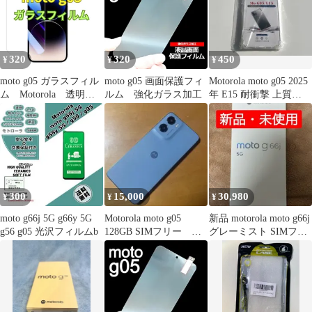
320
320
450
¥
¥
¥
moto g05 ガラスフィル
moto g05 画面保護フィ
Motorola moto g05 2025
ム Motorola 透明
ルム 強化ガラス加工
年 E15 耐衝撃 上質
指紋防止
TPU ソフト 透明 クリ
ア ケース みみ A275
300
15,000
30,980
¥
¥
¥
moto g66j 5G g66y 5G
Motorola moto g05
新品 motorola moto g66j
g56 g05 光沢フィルムb
128GB SIMフリー 画
グレーミスト SIMフリ
面割れあり
ー