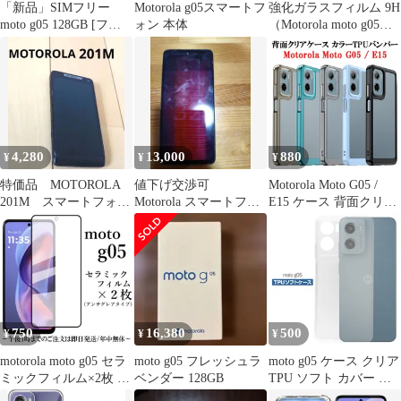
「新品」SIMフリー
Motorola g05スマートフ
強化ガラスフィルム 9H
moto g05 128GB [フレ
ォン 本体
（Motorola moto g05
ッシュラベンダー]
用）
XT2523-5 本体
4,280
13,000
880
¥
¥
¥
特価品 MOTOROLA
値下げ交渉可
Motorola Moto G05 /
201M スマートフォン
Motorola スマートフォ
E15 ケース 背面クリア
ブラック
ン 本体 moto g05 ジャ
カラーTPUバンパー 耐
ンク
衝撃 軽量 薄型 ストラ
ップホール モトローラ
カバー クリアケース 透
明ケース
750
16,380
500
¥
¥
¥
motorola moto g05 セラ
moto g05 フレッシュラ
moto g05 ケース クリア
ミックフィルム×2枚 ア
ベンダー 128GB
TPU ソフト カバー モ
ンチグレア 非光沢
トローラ シンプル ケー