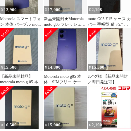
12,900
17,000
2,198
¥
¥
¥
Motorola スマートフォ
新品未開封★Motorola
moto G05 E15 ケース カ
ン 本体 パープル moto
moto g05 フレッシュラ
バー 手帳型 猫 ねこ
g05
ベンダー スマホ本体
moto G05ケース moto
G05カバー moto E15ケ
ース moto E15カバー
"q-4m-27-dn02
15,500
14,800
15,500
¥
¥
¥
【新品未開封品】
Motorola moto g05 本
ル*グ様 【新品未開封
motorola moto g 05 本体
体 SIMフリー ケー
／即日発送可】
フレッシュラベンダー
ス フィルム セット
motorola moto g5／フレ
ッシュ
16,500
15,900
2,190
¥
¥
¥