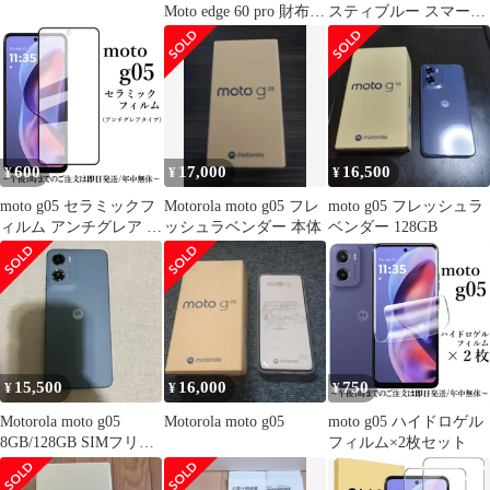
Moto edge 60 pro 財布
スティブルー スマート
ショルダー 多収納 スマ
フォン SIMフリー
ホケース Nubias Pixel10
iPhone 16E Sense9 R9
Pro 9A oppo a5x Moto
G05 G64 G24
600
17,000
16,500
¥
¥
¥
moto g05 セラミックフ
Motorola moto g05 フレ
moto g05 フレッシュラ
ィルム アンチグレア 非
ッシュラベンダー 本体
ベンダー 128GB
光沢
15,500
16,000
750
¥
¥
¥
Motorola moto g05
Motorola moto g05
moto g05 ハイドロゲル
8GB/128GB SIMフリー
フィルム×2枚セット
モトローラ