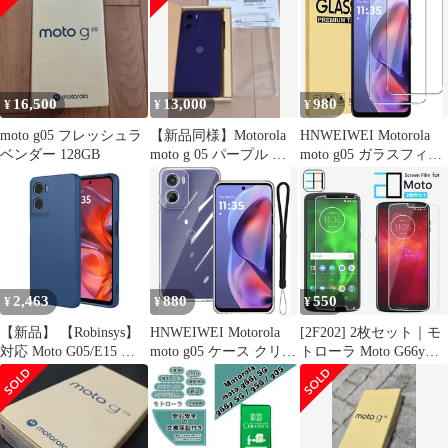
16,500
13,000
980
¥
¥
¥
moto g05 フレッシュラ
【新品同様】Motorola
HNWEIWEI Motorola
ベンダー 128GB
moto g 05 パープル 本
moto g05 ガラスフィル
体
ム 2枚 0.3mm 2.5D 強化
ガラス
2,463
880
550
¥
¥
¥
【新品】 【Robinsys】
HNWEIWEI Motorola
[2F202] 2枚セット｜モ
対応 Moto G05/E15 ケ
moto g05 ケース クリア
トローラ Moto G66y
ース TPU（ブルー） ソ
TPU 薄型 軽量 耐衝撃
G66j edge 60 pro G64
フト タッチ シリコンケ
カメラ保護
Moto G05 G24 Edge 40
ース 薄型 超軽量 指紋
Moto G53Y 5G 保護フィ
防止 擦り傷防止 全面保
ルム Moto G24 XT2423-
護 耐衝撃カバー スマホ
5 Moto edge 50 pro Ed