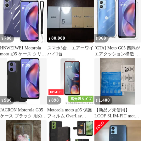
ス スマホ 衝撃吸収 透
明 クリア 軽量 薄型 耐
衝撃 保護
780
80,000
968
¥
¥
¥
HNWEIWEI Motorola
スマホ3台、エアーワイ
[CTA] Moto G05 四隅が
moto g05 ケース クリア
ハイ1台
エアクッション構造 衝
TPU 薄型 軽量 カメラ
撃吸収 落下・すり傷防
保護
止/ワイヤレス充電対応/
滑り止め 薄型 カバー
Moto G05 ケース Moto
G05 ケース モトローラ
G05 シリコン TPU素材
10%OFF
ソフトケース
980
898
1,400
¥
¥
¥
JACRON Motorola G05
Motorola moto g05 保護
【新品／未使用】
ケース ブラック 用の保
フィルム OverLay
LOOF SLIM-FIT moto
護ケース TPU 傷防止
Brilliant for モトローラ
g05 ケース 薄型
軽量 柔軟 薄型 耐衝撃
スマートフォン モト 指
携帯便利 全面保護 For
紋がつきにくい 指紋防
モトローラ スマホ マッ
止 高光沢