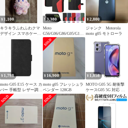
トブラック(O5C-WBL-
BM438)
1,100
3,380
2,800
¥
¥
¥
キラキラふわふわクマ
Moto
ジャンク Motorola
デザイン スマホケー
G56/G06/G86/G05/G15/P
moto g05 モトローラ
ス moto g05
ow用 マグネット式耐衝
撃レザーケース
1,798
16,900
1,858
¥
¥
¥
moto G05 E15 ケース カ
moto g05 フレッシュラ
MOTO G05 5G 耐衝撃
バー 手帳型 レザー調
ベンダー 128GB
ケースG05 5G 対応 透
moto G05ケース moto
明 TPU カバー ストラ
G05カバー moto E15ケ
ップホール 衝撃吸収ポ
ース moto E15カバー
ケット内蔵 耐衝撃 レン
"q-3m-7
ズ保護 スマホケース