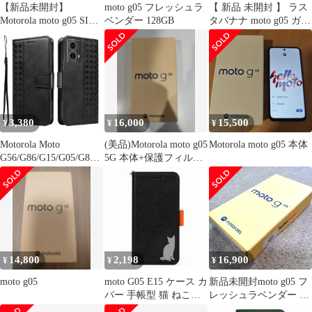
【新品未開封】
moto g05 フレッシュラ
【 新品 未開封 】 ラス
Motorola moto g05 SIM
ベンダー 128GB
タバナナ moto g05 ガラ
フリー 本体
スフィルム 光沢 クリア
GP4844MG05 未使用 送
料無料
3,380
16,000
15,500
¥
¥
¥
Motorola Moto
(美品)Motorola moto g05
Motorola moto g05 本体
G56/G86/G15/G05/G85/
5G 本体+保護フィルム
G84/G75/G73/G55/G35/
+ケース2つ
G34/G23/G13/G04 用 レ
ザー
14,800
2,198
16,900
¥
¥
¥
moto g05
moto G05 E15 ケース カ
新品未開封moto g05 フ
バー 手帳型 猫 ねこ
レッシュラベンダー ス
moto G05ケース moto
マートフォン SIMフ