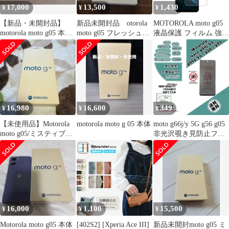
17,000
13,500
1,430
¥
¥
¥
【新品・未開封品】
新品未開封品 otorola
MOTOROLA moto g05
motorola moto g05 本体
moto g05 フレッシュラ
液晶保護 フィルム 強化
フレッシュラベンダー
ベンダー
ガラス と 同等の 高硬
度9H ブルーライトカッ
ト クリア光沢タイプ 改
訂版 メール便送料無料
16,980
16,600
349
¥
¥
¥
【未使用品】Motorola
motorola moto g 05 本体
moto g66j/y 5G g56 g05
moto g05/ミスティブル
非光沢覗き見防止フィ
ー
ルムb
16,000
1,100
15,500
¥
¥
¥
Motorola moto g05 本体
[402S2] [Xperia Ace III]
新品未開封moto g05 ミ