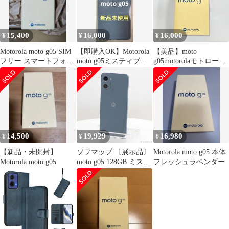
9H 撥油性 液晶保護フ
ィルム
15,400
16,000
16,000
¥
¥
¥
Motorola moto g05 SIM
【即購入OK】Motorola
【美品】moto
フリー スマートフォン
moto g05ミスティブル
g05motorolaモトローラ
本体
ー【新品】
128GB SIMフリー【A
ランク】 575
14,500
19,929
16,980
¥
¥
¥
【新品・未開封】
ソフマップ 〔展示品〕
Motorola moto g05 本体
Motorola moto g05
moto g05 128GB ミステ
フレッシュラベンダー
ィブルー PB6N0003JP
SIMフリー【349】