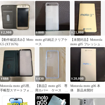
シュラベンダー
開封
2,980
800
21,000
¥
¥
¥
【動作確認済み】Moto
moto g05純正クリアケ
【未開封品】Motorola
G5 (XT1676)
ース
moto g05 フレッシュラ
ベンダー
666
430
20,000
¥
¥
¥
Motorola moto g05用、
【新品】moto g05 専
Motorola moto g06 本
手帳型スマートフォン
用カバー ケース 本
体 新品未開封
ケース
体付属品 モトローラ