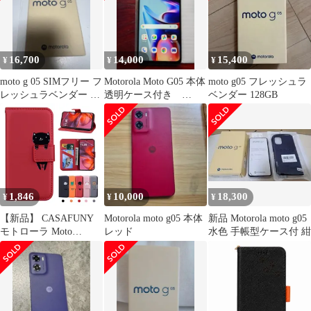
ケット
16,700
14,000
15,400
¥
¥
¥
moto g 05 SIMフリー フ
Motorola Moto G05 本体
moto g05 フレッシュラ
レッシュラベンダー 新
透明ケース付き
ベンダー 128GB
品未開封
android 15
1,846
10,000
18,300
¥
¥
¥
【新品】 CASAFUNY
Motorola moto g05 本体
新品 Motorola moto g05
モトローラ Moto
レッド
水色 手帳型ケース付 紺
G05/E15 ケース 手帳型
可愛い動物柄 レザー 赤
猫 横置きスタンド機能
カードポケット付き 0