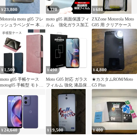
23,800
320
680
¥
¥
¥
Motorola moto g05 フレ
moto g05 画面保護フィ
ZXZone Motorola Moto
ッシュラベンダー 本体
ルム 強化ガラス加工
G05 用 クリアケース
完全フリー支払済
1,500
490
4,800
¥
¥
¥
moto g05 手帳ケース
Moto G05 対応 ガラス
★カスタムROM/Moto
motog05 手帳型 モト
フィルム 強化 液晶保護
G5 Plus
G05 MOTOROLA モト
飛散防止 硬度9H ラウ
ローラ 手帳タイプ ケー
ンドエッジ 0.3mm
ス カバー PUレザー カ
ードポケット カード収
納 サイドポケット スタ
ンド機能 マグネット開
閉
24,640
19,500
400
¥
¥
¥