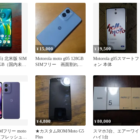
15,000
19,500
¥
¥
025) 北米版 SIM
Motorola moto g05 128GB
Motorola g05スマートフ
8GB（国内未発
SIMフリー 画面割れあ
ォン 本体
り
4,800
80,000
¥
¥
Mフリー moto
★カスタムROM/Moto G5
スマホ3台、エアーワイ
GB [フレッシュラ
Plus
ハイ1台