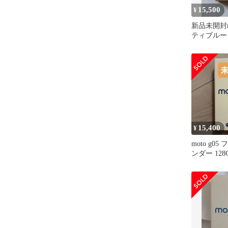
15,500
¥
新品未開封mo
ティブルー
ン SIMフ
15,400
¥
moto g0
ンダー 128