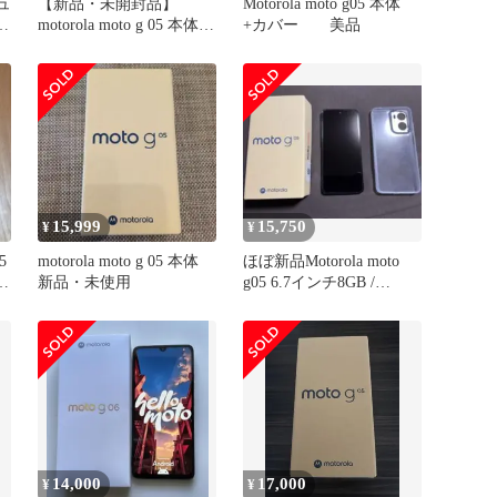
シュ
【新品・未開封品】
Motorola moto g05 本体
封
motorola moto g 05 本体
+カバー 美品
ラベンダー
15,999
15,750
¥
¥
5
motorola moto g 05 本体
ほぼ新品Motorola moto
ラ
新品・未使用
g05 6.7インチ8GB /
128GB
14,000
17,000
¥
¥