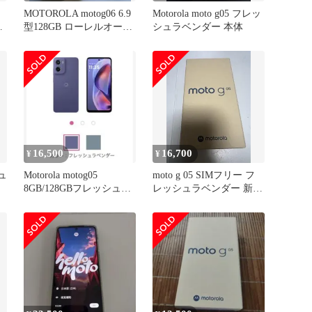
体
MOTOROLA motog06 6.9
Motorola moto g05 フレッ
ュ
型128GB ローレルオーク
シュラベンダー 本体
超美品!!
16,500
16,700
¥
¥
シュ
Motorola motog05
moto g 05 SIMフリー フ
8GB/128GBフレッシュラ
レッシュラベンダー 新品
ベンダー
未開封