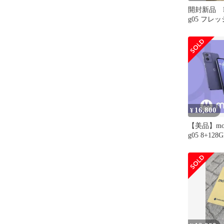
開封新品 Mot
g05 フレ
ー
16,800
¥
【美品】moto
g05 8+1
ルー