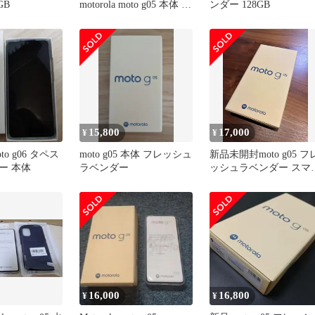
GB
motorola moto g05 本体 フ
ンダー 128GB
レッシュラベンダー
15,800
17,000
¥
¥
moto g06 タペス
moto g05 本体 フレッシュ
新品未開封moto g05 フ
ー 本体
ラベンダー
ッシュラベンダー スマ
トフォン SIMフリー
16,000
16,800
¥
¥