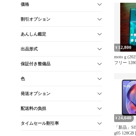
価格
割引オプション
あんしん鑑定
12,800
¥
出品形式
moto g (2
フリー 12
保証付き整備品
売モデル）
色
発送オプション
配送料の負担
24,640
¥
タイムセール割引率
「新品」SI
g05 128