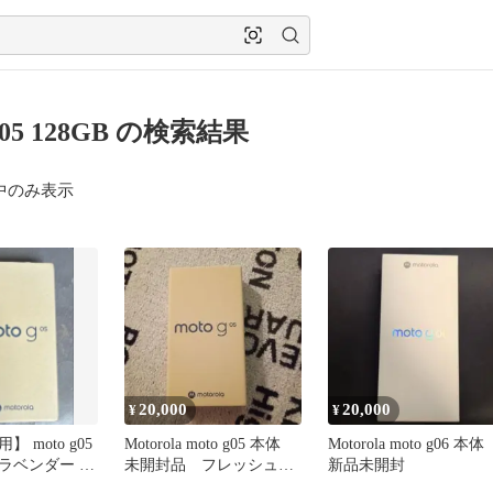
 g05 128GB の検索結果
中のみ表示
20,000
20,000
¥
¥
 moto g05
Motorola moto g05 本体
Motorola moto g06 本
ラベンダー 未
未開封品 フレッシュラ
新品未開封
ートフォン
ベンダー128g