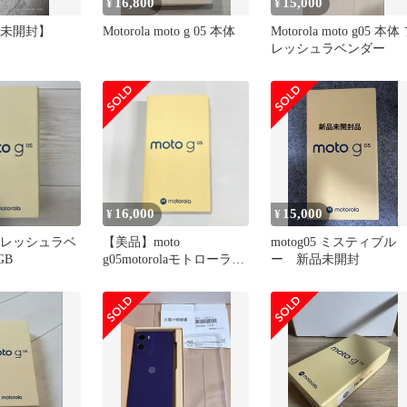
16,800
15,000
¥
¥
5 【未開封】
Motorola moto g 05 本体
Motorola moto g05 本体
レッシュラベンダー
16,000
15,000
¥
¥
5 フレッシュラベ
【美品】moto
motog05 ミスティブル
GB
g05motorolaモトローラ
ー 新品未開封
128GB SIMフリー【Aラ
ンク】 575