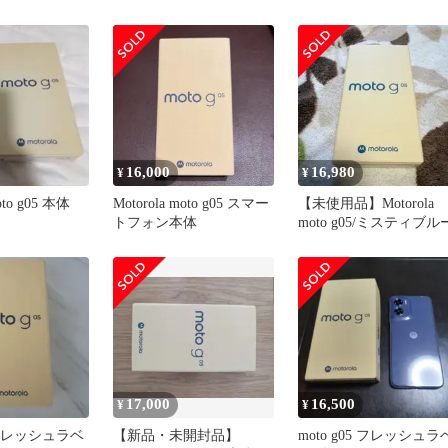
T2523-5 本体
16,000
16,980
¥
¥
oto g05 本体
Motorola moto g05 スマー
【未使用品】Motorola
トフォン本体
moto g05/ミスティブル
17,000
16,500
¥
¥
5 フレッシュラベ
【新品・未開封品】
moto g05 フレッシュラ