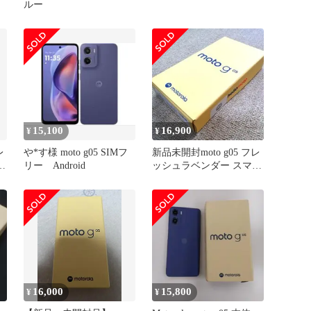
ルー
15,100
16,900
¥
¥
レ
や*す様 moto g05 SIMフ
新品未開封moto g05 フレ
ー
リー Android
ッシュラベンダー スマー
トフォン SIMフリー
16,000
15,800
¥
¥