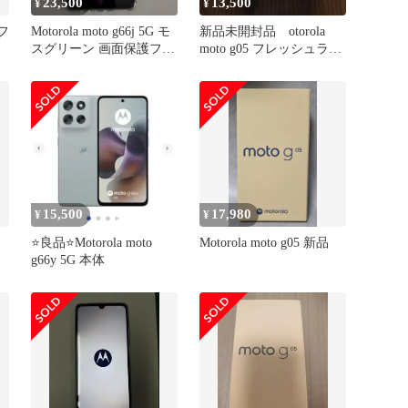
23,500
13,500
¥
¥
 フ
Motorola moto g66j 5G モ
新品未開封品 otorola
スグリーン 画面保護フィ
moto g05 フレッシュラベ
ルム付き
ンダー
15,500
17,980
¥
¥
⭐️良品⭐️Motorola moto
Motorola moto g05 新品
g66y 5G 本体