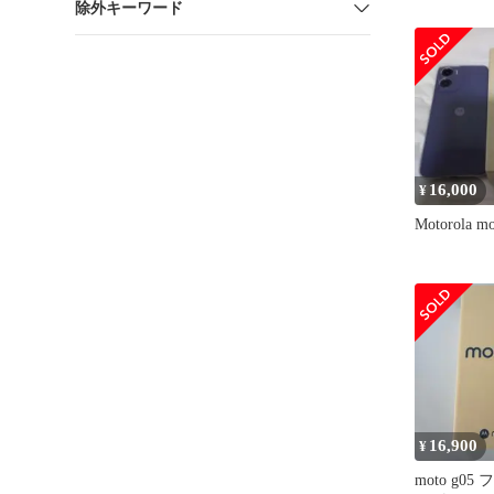
除外キーワード
ベンダー] X
16,000
¥
Motorola m
16,900
¥
moto g0