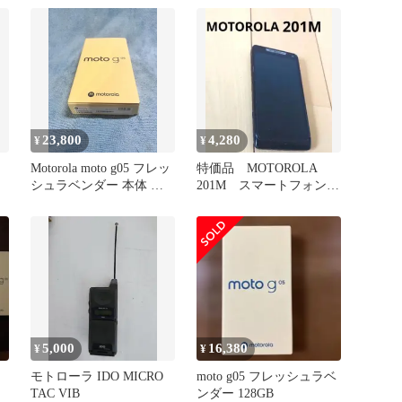
23,800
4,280
¥
¥
Motorola moto g05 フレッ
特価品 MOTOROLA
シュラベンダー 本体 完
201M スマートフォン
全フリー支払済
ブラック
5,000
16,380
¥
¥
モトローラ IDO MICRO
moto g05 フレッシュラベ
TAC VIB
ンダー 128GB