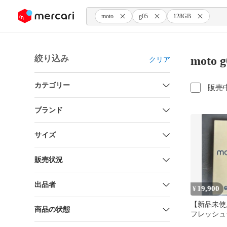
ンツにスキップ
moto
g05
128GB
絞り込み
moto
クリア
カテゴリー
販売
ブランド
サイズ
販売状況
出品者
19,900
¥
【新品未使用】
商品の状態
フレッシュ
使用 スマ