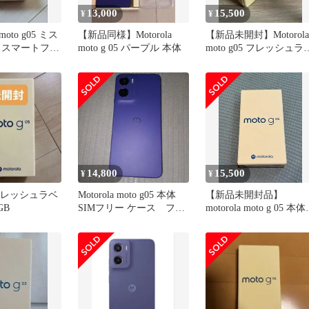
13,000
15,500
¥
¥
to g05 ミス
【新品同様】Motorola
【新品未開封】Motorola
 スマートフォ
moto g 05 パープル 本体
moto g05 フレッシュラ
リー
ンダー 本体
14,800
15,500
¥
¥
5 フレッシュラベ
Motorola moto g05 本体
【新品未開封品】
GB
SIMフリー ケース フィ
motorola moto g 05 本体
ルム セット
フレッシュラベンダー