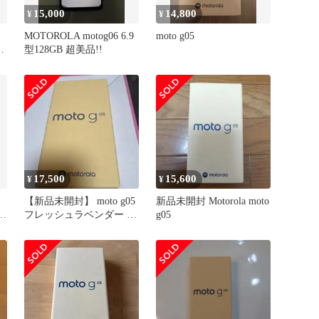
15,000
14,800
¥
¥
MOTOROLA motog06 6.9
moto g05
ベ
型128GB 超美品!!
17,500
15,600
¥
¥
【新品未開封】 moto g05
新品未開封 Motorola moto
フレッシュラベンダー 未
g05
使用 スマートフォン