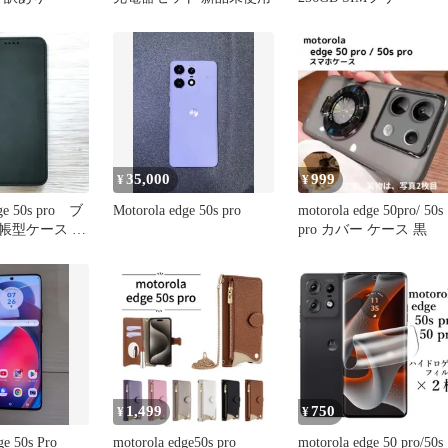
35,000
999
¥
¥
dge 50s pro ブ
Motorola edge 50s pro
motorola edge 50pro/ 50s
手帳型ケース
pro カバー ケース 黒
可能 管理
1,499
750
¥
¥
ge 50s Pro
motorola edge50s pro
motorola edge 50 pro/50s