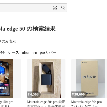
ola edge 50 の検索結果
中のみ表示
手帳
ケース
proカバー
ultra
neo
4,500
38,600
¥
¥
ge 50s pro
Motorola edge 50s pro 純正
Motorola edge 50s pro
体 訳あり
充電器セット 新品未使用
256GB SIMフリー