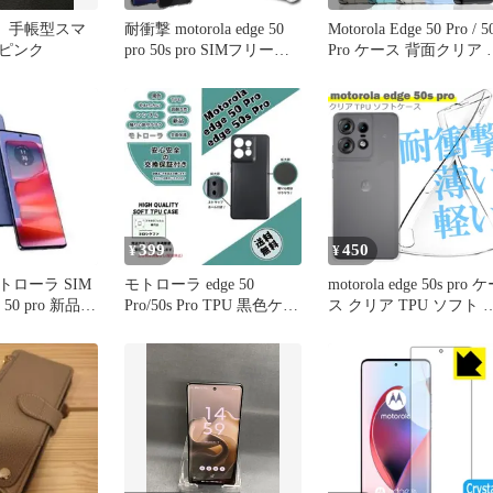
a用 手帳型スマ
耐衝撃 motorola edge 50
Motorola Edge 50 Pro / 5
ピンク
pro 50s pro SIMフリー
Pro ケース 背面クリア 
softbank ソフトケース カ
ラーTPUバンパー 耐衝
バー TPU クリア ケース
軽量 薄型 ストラップホ
透明 無地 シンプル 全面
ール モトローラ カバー
クリア 衝撃 吸収 指紋防
クリアケース 透明ケー
止 薄型 軽量
399
450
¥
¥
 モトローラ SIM
モトローラ edge 50
motorola edge 50s pro 
 50 pro 新品未
Pro/50s Pro TPU 黒色ケー
ス クリア TPU ソフト 
スb
バー シンプル スマホ 
撃吸収 透明 クリア シ
コン 耐衝撃 保護