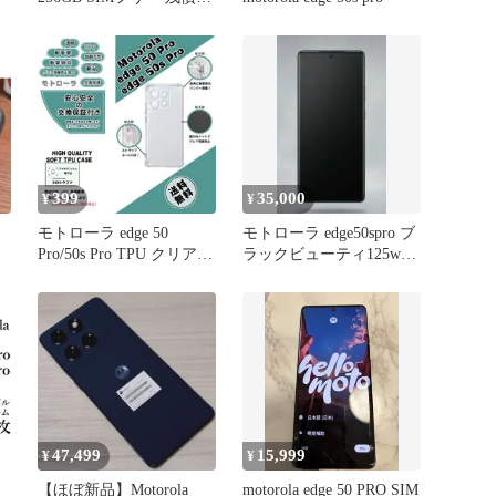
し
399
35,000
¥
¥
モトローラ edge 50
モトローラ edge50spro ブ
Pro/50s Pro TPU クリアケ
ラックビューティ125w充
ースa
電器付き
47,499
15,999
¥
¥
【ほぼ新品】Motorola
motorola edge 50 PRO SIM