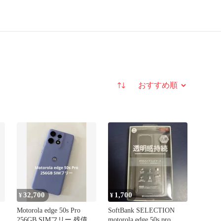
並び替え
32,700
1,700
¥
¥
Motorola edge 50s Pro
SoftBank SELECTION
256GB SIMフリー 残債な
motorola edge 50s pro