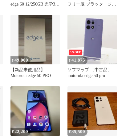
edge 60 12/256GB 光学3倍
フリー版 ブラック ジャ
望遠
ンク品
5%OFF
49,000
41,875
¥
¥
ト
【新品未使用品】
ソフマップ 〔中古品〕
Motorola edge 50 PRO リ
motorola edge 50 pro
ュクスラベンダー
256GB リュクスラベンダ
ー PB1K0001JP SIMフリ
ー【258】
22,200
35,500
¥
¥