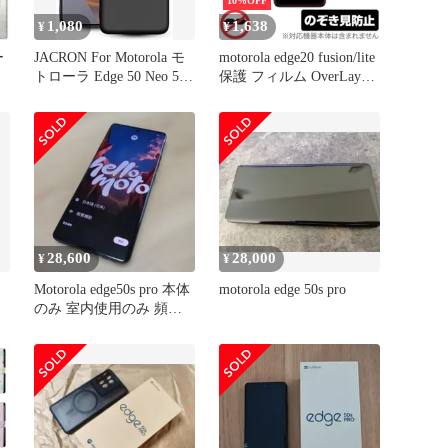
10%OFF
1,080
1,638
¥
¥
ー
JACRON For Motorola モ
motorola edge20 fusion/lite
トローラ Edge 50 Neo 5G
保護 フィルム OverLay
収
ケース 柔軟性 TPU素材
Secret for モトローラ エ
コ
擦り傷防止 指紋防止 衝
ッジ 20 プライバシーフ
撃吸収 着脱簡単 カバー
ィルター のぞき見防止
フ
全面保護 軽量 薄型(マッ
バ
トブラック, SU7-DAL-
RT417)
28,600
28,000
¥
¥
Motorola edge50s pro 本体
motorola edge 50s pro
のみ 室内使用のみ 頻度
少な目