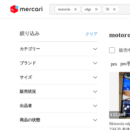
ンツにスキップ
motorola
edge
50
絞り込み
motor
クリア
カテゴリー
販売
ブランド
pro
pro
サイズ
販売状況
出品者
25,000
¥
商品の状態
Motorola ed
256GB 本