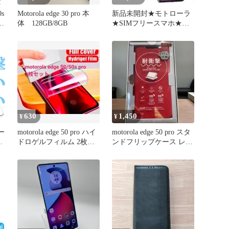
0s
Motorola edge 30 pro 本
新品未開封★モトローラ
カ
体 128GB/8GB
★SIMフリースマホ★本
撃
体★edge 50 pro
ス
630
1,450
¥
¥
ケー
motorola edge 50 pro ハイ
motorola edge 50 pro スタ
カ
ドロゲルフィルム 2枚
ンドフリップケース レッ
衝
50s
ド
リ