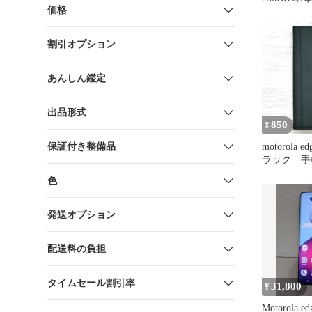
価格
割引オプション
あんしん鑑定
出品形式
850
¥
保証付き整備品
motorola e
ラック 
カード収納
色
261-9
発送オプション
配送料の負担
タイムセール割引率
31,800
¥
Motorola ed