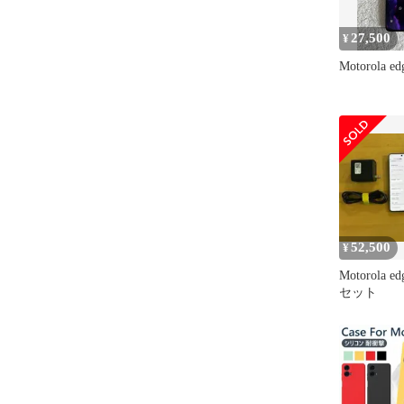
27,500
¥
Motorola e
52,500
¥
Motorola e
セット