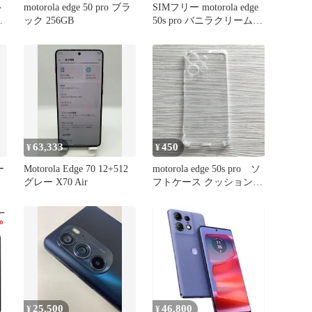
motorola edge 50 pro ブラ
SIMフリー motorola edge
4
ック 256GB
50s pro バニラクリーム
充電器
63,333
450
¥
¥
ー
Motorola Edge 70 12+512
motorola edge 50s pro ソ
グレー X70 Air
フトケース クッション
管理261-2
25,500
46,800
¥
¥