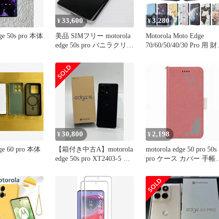
33,600
3,280
¥
¥
dge 50s pro 本体
美品 SIMフリー motorola
Motorola Moto Edge
edge 50s pro バニラクリー
70/60/50/40/30 Pro 用 
ム スマホ モトローラ 即
付き花柄レザーケース
日発送 土日祝発送OK
00000
30,800
2,198
¥
¥
dge 60 pro 本体
【箱付き中古A】motorola
motorola edge 50 pro 50s
edge 50s pro XT2403-5 ブ
pro ケース カバー 手帳
ラックビューティー SIM
猫 ねこ edge 50 Proケ
フリー 白ロム
edge 50 Proカバー edge
50s Proケース edge 50s
Proカバー "q-11m-27-dn