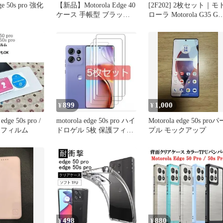
dge 50s pro 強化
【新品】Motorola Edge 40
[2F202] 2枚セット｜モト
ケース 手帳型 ブラック
ローラ Motorola G35 G6
カード収納
G24 edge 50 pro Edge 40
neo 保護フィルム Moto
G53Y 5G フィルム g53j
G13 G32 E32S G31 Edge
20 Fusion E6
899
1,000
¥
¥
e 50s pro /
motorola edge 50s pro ハイ
Motorola edge 50s proパ
保護 フィルム
ドロゲル 5枚 保護フィル
プル モックアップ
ム
498
880
¥
¥