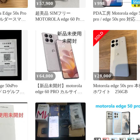
57,900
998
¥
¥
a Edge 50s Pro
超美品 SIMフリー
PDA工房 Motorola edge 
ルダースマホ
MOTOROLA edge 60 Pro
pro / edge 50s pro 対応
256GB
Crystal Shield 保護 フ
ム [指紋認証対応] 光沢
日本製
64,000
28,000
¥
¥
 50sPro
【新品未開封】motorola
Motorola edge 50s pro 
ハイドロゲルフィ
edge 60 PRO カルサイト
ホワイト 256GB
ト
ホワイト 本体