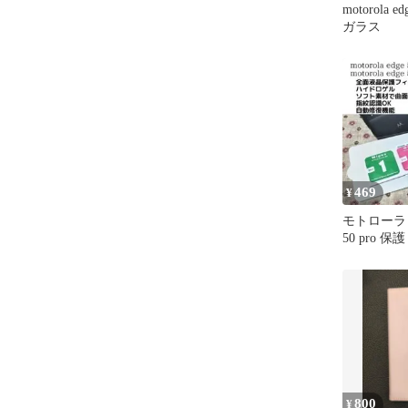
motorola e
ガラス
469
¥
モトローラ edg
50 pro 
800
¥