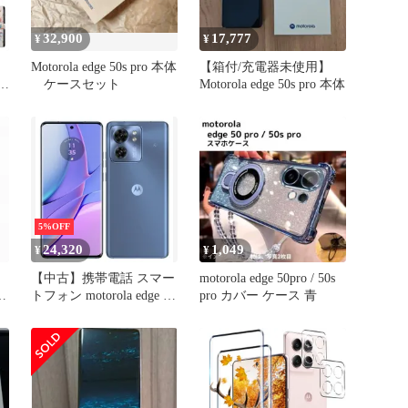
32,900
17,777
¥
¥
Motorola edge 50s pro 本体
【箱付/充電器未使用】
財布
ケースセット
Motorola edge 50s pro 本体
5%OFF
24,320
1,049
¥
¥
【中古】携帯電話 スマー
motorola edge 50pro / 50s
型
トフォン motorola edge 40
pro カバー ケース 青
ース
8GB/256GB (SIMフリー/
ルナブルー)
[PAY50002JP]
03