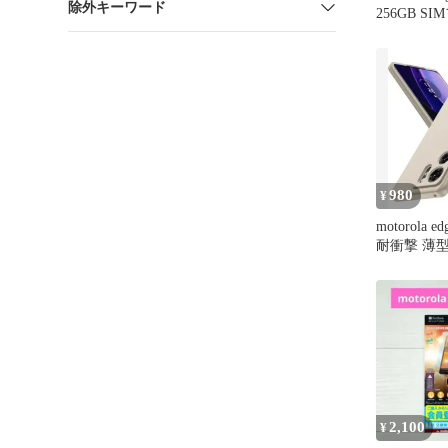
除外キーワード
256GB S
し
980
¥
motorola 
耐衝撃 薄型
シリコン
2,100
¥