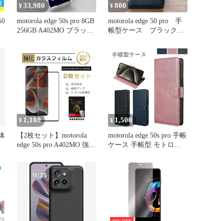
33,980
800
¥
¥
50
motorola edge 50s pro 8GB
motorola edge 50 pro 手
256GB A402MO ブラック
帳型ケース ブラック
ィル
ビューティー Bランク モ
カード収納可 管理245-1
トローラ スマホ スマー
トフォン ソフトバンク
SIMフリー 本体
1,100
1,500
¥
¥
本体
【2枚セット】motorola
motorola edge 50s pro 手帳
edge 50s pro A402MO 強化
ケース 手帳型 モトロー
ガラスフィルム 液晶画面
ラ 手帳タイプ ケース カ
保護シール ソフトバンク
バー PUレザー カードポ
3D全面保護 クリア仕様
ケット カード収納 サイ
0.3mm 薄型 ラウンドエッ
ドポケット スタンド機能
ジ加工 表面硬度10H 耐衝
マグネット開閉
撃耐摩擦 モトローラ携帯
電話ディスプレイ保護シ
ール