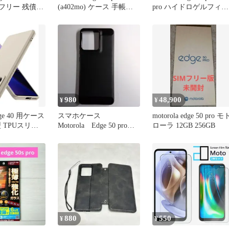
IMフリー 残債な
(a402mo) ケース 手帳型
pro ハイドロゲルフィル
ミラー付き 財布型 エッ
ム×2枚セット
ジ 50s pro 金属チェーン
斜めがけ カード収納 小
銭入れ スマホケース レ
ディース向け edge50spro
多機能 PYW-WJCS
980
48,900
¥
¥
edge 40 用ケース
スマホケース
motorola edge 50 pro モ
 TPUスリム
Motorola Edge 50 pro
ローラ 12GB 256GB
Edge 50s Pro
880
550
¥
¥