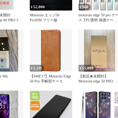
52,000
960
¥
¥
用未開封
Motorola エッジ50
motorola edge 50 pro ケ
dge 60 PRO 5G
ProSIM フリー版
ス TPU透明 保護ケース
ロ
ハードケース 耐衝撃吸
ストラップホール シリ
ン モトローラ エッジフ
ィフティ プロ 軽量 ソ
トケース TPUスマホカ
ー
1,111
55,000
¥
¥
r 60s
【046E17】Motorola Edge
【新品★未開封】
50 Pro 手帳型ケース
Motorola edge 50 PRO リ
ュスクラベンダー