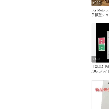
900
¥
For Motorol
手帳型ショ
ケース
450
¥
【新品】Edge
/50pro
ルム マッ