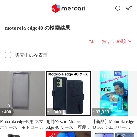
motorola edge40 の検索結果
並び替え
販売中のみ表示
400
1,080
33,333
¥
¥
¥
Motorola edge40用 スマ
開封のみ★ Motorola
【新品】Motorola edge
ホケース モトローラ
edge 40 ケース 可愛い
40 neo シムフリー
エッジ
猫柄 濃紺
256GB ブルー