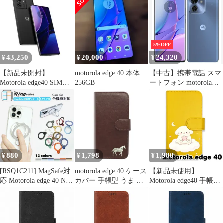
5%OFF
43,250
20,000
24,320
¥
¥
¥
【新品未開封】
motorola edge 40 本体
【中古】携帯電話 スマ
Motorola edge40 SIMフ
256GB
ートフォン motorola
リー 8GB/256GB黒
edge 40 8GB/256GB
(SIMフリー/ルナブル
ー) [PAY50002JP]
880
1,798
1,980
¥
¥
¥
[RSQ1C211] MagSafe対
motorola edge 40 ケース
【新品未使用】
応 Motorola edge 40 Neo
カバー 手帳型 うま 馬
Motorola edge40 手帳型
ケース クリア スマホケ
edge 40ケース edge 40カ
スマホ ケース (色：イ
ース リング付き おしゃ
バー edge40ケース
エロー×雲上のいぬ) 犬
れ かわいい スタンド機
edge40カバー "q-6pl-
雲 星 月 イラスト グラ
能付き edge40 カバー
dn37
デーション かわいい 韓