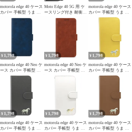
motorola edge 40 ケース
Moto Edge 40 5G 用 ケ
motorola edge 40 ケース
カバー 手帳型 うま 馬
ースリング付き 耐衝撃
カバー 手帳型 うま 馬
edge 40ケース edge 40カ
モトローラ Edge40 5G
edge 40ケース edge 40カ
バー edge40ケース
カバーシリコン tpu ス
バー edge40ケース
edge40カバー "q-2pl-
マホケースリング 薄型
edge40カバー "2q-2pl-
dn37
柔軟 衝撃吸収 米軍MIL
dn37
規格取得 保護カバー 黄
変防止 指紋防止 軽量
耐久性 専用カバー 黒
1,798
1,798
1,798
¥
¥
¥
105-EDGE4
motorola edge 40 Neo ケ
motorola edge 40 Neo ケ
motorola edge 40 ケース
ース カバー 手帳型 レ
ース カバー 手帳型 レ
カバー 手帳型 うま 馬
ザー調 edge 40 Neoケー
ザー調 edge 40 Neoケー
edge 40ケース edge 40カ
ス edge 40 Neoカバー
ス edge 40 Neoカバー
バー edge40ケース
edge40Neoケース
edge40Neoケース
edge40カバー "2q-pl-
edge40Neoカバー "q-m-
edge40Neoカバー "q-
dn37
7
2m-7
1,798
1,798
1,798
¥
¥
¥
motorola edge 40 ケース
motorola edge 40 ケース
motorola edge 40 ケース
カバー 手帳型 うま 馬
カバー 手帳型 うま 馬
カバー 手帳型 うま 馬