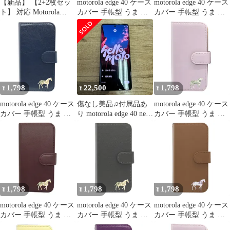
【新品】 【2+2枚セッ
motorola edge 40 ケース
motorola edge 40 ケース
ト】 対応 Motorola
カバー 手帳型 うま 馬
カバー 手帳型 うま 馬
Edge 40 Neo ガラスフィ
edge 40ケース edge 40カ
edge 40ケース edge 40カ
ルム スマホ 保護フィル
バー edge40ケース
バー edge40ケース
ム (2枚) + 用 Moto Edge
edge40カバー "3q-4pl-
edge40カバー "3q-5pl-
40 Neo レンズ保護フィ
dn36
dn37
ルム (2枚) 【日本製素
材旭硝子製】 用 モトロ
ーラ Edge40 Ne
1,798
22,500
1,798
¥
¥
¥
motorola edge 40 ケース
傷なし美品♫付属品あ
motorola edge 40 ケース
カバー 手帳型 うま 馬
り motorola edge 40 neo
カバー 手帳型 うま 馬
edge 40ケース edge 40カ
国内版SIMフリー
edge 40ケース edge 40カ
バー edge40ケース
バー edge40ケース
edge40カバー "2q-6pl-
edge40カバー "4q-2pl-
dn35
dn37
1,798
1,798
1,798
¥
¥
¥
motorola edge 40 ケース
motorola edge 40 ケース
motorola edge 40 ケース
カバー 手帳型 うま 馬
カバー 手帳型 うま 馬
カバー 手帳型 うま 馬
edge 40ケース edge 40カ
edge 40ケース edge 40カ
edge 40ケース edge 40カ