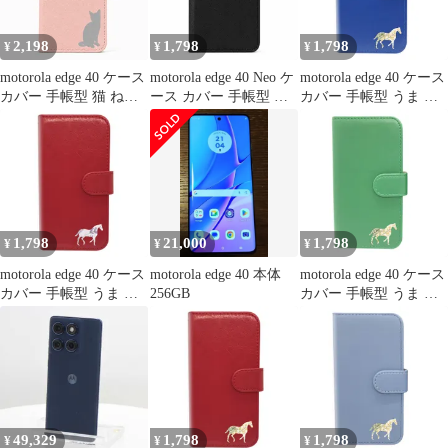
2,198
1,798
1,798
¥
¥
¥
motorola edge 40 ケース
motorola edge 40 Neo ケ
motorola edge 40 ケース
カバー 手帳型 猫 ねこ
ース カバー 手帳型 ツ
カバー 手帳型 うま 馬
edge 40ケース edge 40カ
ートン edge 40 Neoケー
edge 40ケース edge 40カ
バー edge40ケース
ス edge 40 Neoカバー
バー edge40ケース
edge40カバー "q-12m-
edge40Neoケース
edge40カバー "2q-4pl-
27-dn02
edge40Neoカバー "q-
dn35
4m-27
1,798
21,000
1,798
¥
¥
¥
motorola edge 40 ケース
motorola edge 40 本体
motorola edge 40 ケース
カバー 手帳型 うま 馬
256GB
カバー 手帳型 うま 馬
edge 40ケース edge 40カ
edge 40ケース edge 40カ
バー edge40ケース
バー edge40ケース
edge40カバー "q-4pl-
edge40カバー "4q-6pl-
dn36
dn35
49,329
1,798
1,798
¥
¥
¥