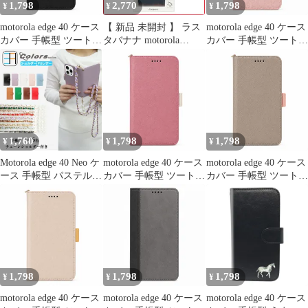
1,798
2,770
1,798
¥
¥
¥
motorola edge 40 ケース
【 新品 未開封 】 ラス
motorola edge 40 ケース
カバー 手帳型 ツートン
タバナナ motorola
カバー 手帳型 ツートン
edge 40ケース edge 40カ
edge40 neo 薄型手帳サ
edge 40ケース edge 40カ
バー edge40ケース
イドマグネットケース
バー edge40ケース
edge40カバー "q-4m-27
BK×RD ブラック×レッ
edge40カバー "q-2m-27
ド
8071MOE40NBSMBKR
未使用 送料無料
1,760
1,798
1,798
¥
¥
¥
Motorola edge 40 Neo ケ
motorola edge 40 ケース
motorola edge 40 ケース
ース 手帳型 パステルカ
カバー 手帳型 ツートン
カバー 手帳型 ツートン
ラー 淡い ショルダー付
edge 40ケース edge 40カ
edge 40ケース edge 40カ
き edge40 カバー モト
バー edge40ケース
バー edge40ケース
ローラ edge40neoケース
edge40カバー "q-m-27
edge40カバー "q-3m-27
全機種対応 マグネット
カード収納 携帯ケース
スマホカバー 9色セッ
ト手帳
1,798
1,798
1,798
¥
¥
¥
motorola edge 40 ケース
motorola edge 40 ケース
motorola edge 40 ケース