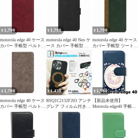
edge40カバー "q-pl-dn36
edge40カバー "q-pl-dn37
edge40カバー "q-5m-21
1,798
1,798
1,798
¥
¥
¥
motorola edge 40 ケース
motorola edge 40 Neo ケ
motorola edge 40 ケース
カバー 手帳型 ベルトな
ース カバー 手帳型 レ
カバー 手帳型 ツートン
し edge 40ケース edge
ザー調 edge 40 Neoケー
edge 40ケース edge 40カ
40カバー edge40ケース
ス edge 40 Neoカバー
バー edge40ケース
edge40カバー "q-m-21
edge40Neoケース
edge40カバー "q-5m-6
edge40Neoカバー "q-
3m-7
1,798
1,430
1,980
¥
¥
¥
motorola edge 40 ケース
RSQ1C2132F203 アンチ
【新品未使用】
カバー 手帳型 ベルトな
グレア フィルム付き
Motorola edge40 手帳型
し edge 40ケース edge
MagSafe対応 Motorola
スマホ ケース (色：ネ
40カバー edge40ケース
edge 40 Neo ケース 黒
イビー×花輪ねこ) 猫 花
edge40カバー "q-4m-21
ソフト スマホケース リ
輪 レース リボン かわ
ング付き スタンド機能
いい 韓国 flip2-edge40-
付き edge40 カバー モ
nv-591