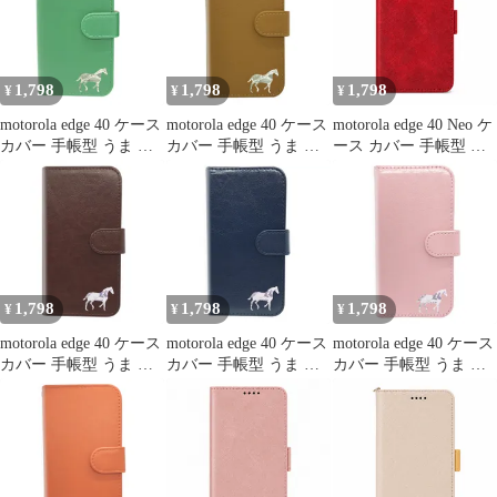
edge40Neoカバー "q-
motorola edge 40ケース
dn37
2m-27
全面保護 モトローラエ
ッジ40 用 ケース 適応
6.55インチ 可愛い 猫柄
1,798
1,798
1,798
¥
¥
¥
柔らかい
motorola edge 40 ケース
motorola edge 40 ケース
motorola edge 40 Neo ケ
カバー 手帳型 うま 馬
カバー 手帳型 うま 馬
ース カバー 手帳型 レ
edge 40ケース edge 40カ
edge 40ケース edge 40カ
ザー調 edge 40 Neoケー
バー edge40ケース
バー edge40ケース
ス edge 40 Neoカバー
edge40カバー "4q-6pl-
edge40カバー "3q-3pl-
edge40Neoケース
dn37
dn37
edge40Neoカバー "q-
4m-7
1,798
1,798
1,798
¥
¥
¥
motorola edge 40 ケース
motorola edge 40 ケース
motorola edge 40 ケース
カバー 手帳型 うま 馬
カバー 手帳型 うま 馬
カバー 手帳型 うま 馬
edge 40ケース edge 40カ
edge 40ケース edge 40カ
edge 40ケース edge 40カ
バー edge40ケース
バー edge40ケース
バー edge40ケース
edge40カバー "q-6pl-
edge40カバー "2q-6pl-
edge40カバー "q-2pl-
dn36
dn36
dn36