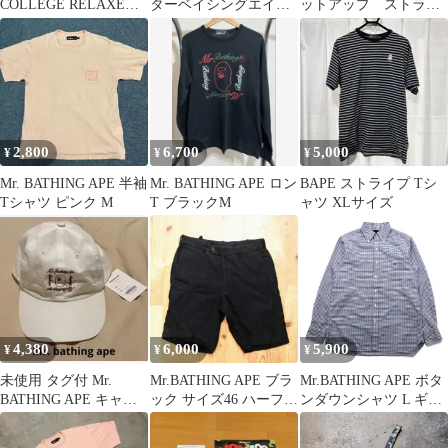
COLLEGE RELAXED
ターベイシングエイ
ットアップ ストライ
FIT TEE XL
プ 長袖シャツ
プ インディゴ染め
46
2,800
6,700
5,000
¥
¥
¥
Mr. BATHING APE 半袖
Mr. BATHING APE ロン
BAPE ストライプ Tシ
Tシャツ ピンク M
T ブラックM
ャツ XLサイズ
4,380
6,000
5,900
¥
¥
¥
未使用 タグ付 Mr.
Mr.BATHING APE ブラ
Mr.BATHING APE ボタ
BATHING APE キャッ
ック サイズ46 ハーフパ
ンダウンシャツ L ギン
プ 白 刺繍
ンツ BAPE
ガムチェック 胸ポケッ
ト ワンポイントロゴ 刺