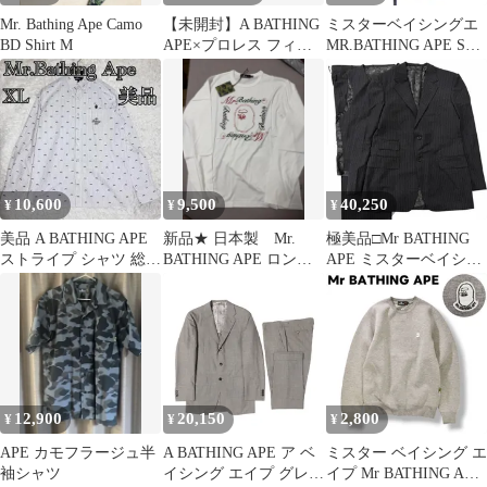
Mr. Bathing Ape Camo
【未開封】A BATHING
ミスターベイシングエ
BD Shirt M
APE×プロレス フィギ
MR.BATHING APE S／
ュア 4体セット
Sシャツ
10,600
9,500
40,250
¥
¥
¥
美品 A BATHING APE
新品★ 日本製 Mr.
極美品□Mr BATHING
ストライプ シャツ 総柄
BATHING APE ロング
APE ミスターベイシン
ヒゲ柄 日本製 長袖
スリーブTシャツ
グエイプ ストライプ 裏
カモフラ柄 シングル ス
リーピーススーツ グレ
ー 48 日本製 正規品
12,900
20,150
2,800
¥
¥
¥
APE カモフラージュ半
A BATHING APE ア ベ
ミスター ベイシング エ
袖シャツ
イシング エイプ グレー
イプ Mr BATHING APE