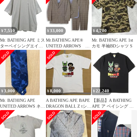
7,510
33,000
4,700
¥
¥
¥
Mr. BATHING APE ミス
Mr.BATHING APE®
Mr. BATHING APE 1st
ターベイシングエイプ
UNITED ARROWS 3
カモ 半袖BDシャツ S
半袖 Tシャツ XL グレ
ピースセットアップ
ー アベイシングエイプ
メンズ 古着
3,000
8,000
22,240
¥
¥
¥
Mr. BATHING APE
A BATHING APE BAPE
【新品】A BATHING
UNITED ARROWS ネク
DRAGON BALL Z tシャ
APE ア ベイシング エ
タイ カラーカモ
ツ XL
イプ Tシャツ ブラック
黒 サイズ:XL | 20SS ×
ドラゴンボール Z ベビ
ーマイロ & ミスター・
サタン & セル Tシャツ