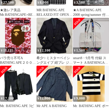
27,500
8,000
3,580
¥
¥
¥
★激レア美品
MR BATHING APE
★A BATHING APE
Mr.BATHINGAPE×REG
RELAXED FIT OPEN
2008 spring/summer 付録
AL ウィングチップシュ
SHIRT
付★
ーズ★
11,111
12,100
1,500
¥
¥
¥
バラ売り不可A
希少✨️ミスターベイシ
smart8・9月号 付録 ス
BATHING APE２００７
ングエイプ 紺ブレ ジャ
マート A BATHINGAPE
spring/summer付録のみ
ケット 金ボタン シルク
トートバッグ
44
17,100
12,000
9,000
¥
¥
¥
Mr. BATHING APE 3ピ
Mr APE A BATHING
Mr. BATHING APE ボー