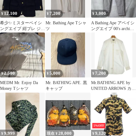
12,100
7,200
3,000
¥
¥
¥
希少✨️ミスターベイシ
Mr. Bathing Ape Tシャ
A Bathing Ape アベイシ
ングエイプ 紺ブレ ジャ
ツ
ングエイプ 00's archive
ケット 金ボタン ウール
NIGO 本人期
44
houndstooth pants 千鳥格
子 総柄 ストレート パ
ンツ size.S グレー
2,500
5,000
7,200
¥
¥
¥
MEDM Mr. Enjoy Da
Mr. BATHING APE. 黒
Mr.BATHING APE by
Money Tシャツ
キャップ
UNITED ARROWS カジ
ュアルシャツ メンズ
【古着】【中古】【送
料無料】
5%OFF
9,999
28,000
9,120
¥
現在 ¥
¥