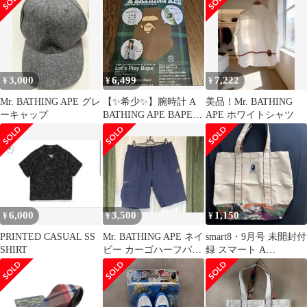
3,000
6,499
7,222
¥
¥
¥
Mr. BATHING APE グレ
【✨希少✨】腕時計 A
美品！Mr. BATHING
ーキャップ
BATHING APE BAPE
APE ホワイトシャツ
2009 冬
6,000
3,500
1,150
¥
¥
¥
PRINTED CASUAL SS
Mr. BATHING APE ネイ
smart8・9月号 未開封付
SHIRT
ビー カーゴハーフパン
録 スマート A
ツ Mサイズ
BATHINGAPEトートバ
ッグ