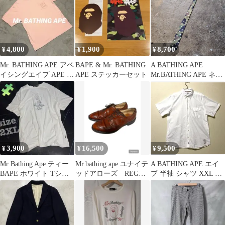
繍 日本製
4,800
1,900
8,700
¥
¥
¥
Mr. BATHING APE アベ
BAPE & Mr. BATHING
A BATHING APE
イシングエイプ APE ポ
APE ステッカーセット
Mr.BATHING APE ネク
ケットTシャツ
タイ エイプカモ 髭デザ
イン アベイシングエイ
プ
3,900
16,500
9,500
¥
¥
¥
Mr Bathing Ape ティー
Mr.bathing ape ユナイテ
A BATHING APE エイ
BAPE ホワイト Tシャ
ッドアローズ REGAL
プ 半袖 シャツ XXL 大
ツ シンプル
ウィングチップ
人エイプ