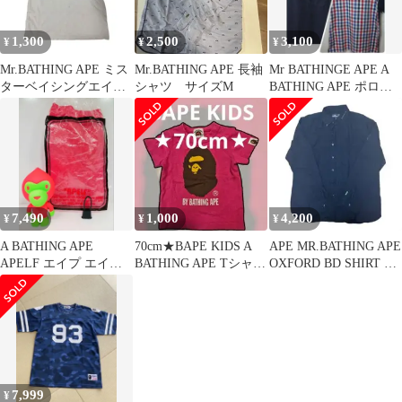
| トップス カットソー
半袖【メンズ】
1,300
2,500
3,100
¥
¥
¥
Mr.BATHING APE ミス
Mr.BATHING APE 長袖
Mr BATHINGE APE A
ターベイシングエイ
シャツ サイズM
BATHING APE ポロシ
プ Tシャツ ホワイ
ャツMサイズ
ト
7,490
1,000
4,200
¥
¥
¥
A BATHING APE
70cm★BAPE KIDS A
APE MR.BATHING APE
APELF エイプ エイプ
BATHING APE Tシャツ
OXFORD BD SHIRT シ
フル フィギュア
ピンク
ャツ
7,999
¥