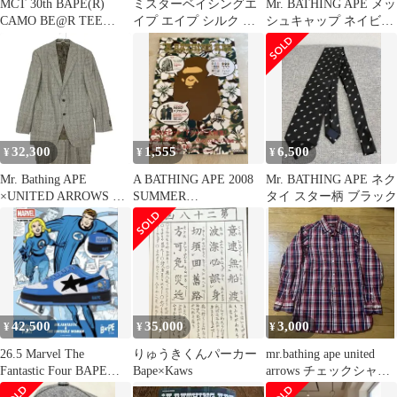
MCT 30th BAPE(R)
ミスターベイシングエ
Mr. BATHING APE メッ
CAMO BE@R TEE
イプ エイプ シルク ネ
シュキャップ ネイビー/
BUSY WORK
クタイ レジメンタル 猿
レッド
カモ 日本製
32,300
1,555
6,500
¥
¥
¥
Mr. Bathing APE
A BATHING APE 2008
Mr. BATHING APE ネク
×UNITED ARROWS ミ
SUMMER
タイ スター柄 ブラック
スターベイシングエイ
COLLECTION sm…
プ スーツ サルカモ裏地
グレンチェック柄 セッ
トアップ 2B シングル
本切羽 ノータックパン
ツ ブラウン 48【M】
メンズ 【中古】
42,500
35,000
3,000
¥
¥
¥
26.5 Marvel The
りゅうきくんパーカー
mr.bathing ape united
Fantastic Four BAPE
Bape×Kaws
arrows チェックシャツ
STA
b.d