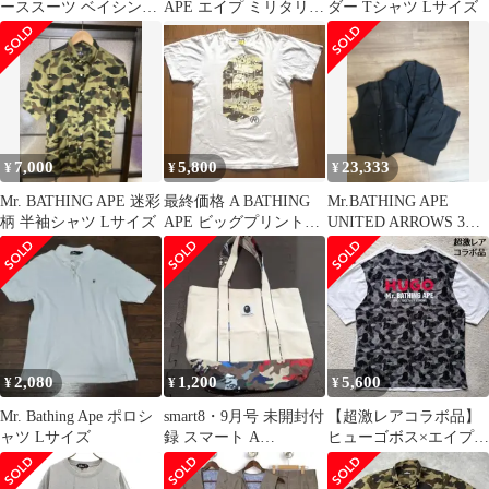
ーススーツ ベイシング
APE エイプ ミリタリー
ダー Tシャツ Lサイズ
エイプ ブラック
ジャケット ブルゾン
7,000
5,800
23,333
¥
¥
¥
Mr. BATHING APE 迷彩
最終価格 A BATHING
Mr.BATHING APE
柄 半袖シャツ Lサイズ
APE ビッグプリントT
UNITED ARROWS 3ピ
シャツ(Ｍ)
ーススーツ
2,080
1,200
5,600
¥
¥
¥
Mr. Bathing Ape ポロシ
smart8・9月号 未開封付
【超激レアコラボ品】
ャツ Lサイズ
録 スマート A
ヒューゴボス×エイプ T
BATHINGAPEトートバ
シャツ デカロゴ ワッペ
ッグ
ン 白 S