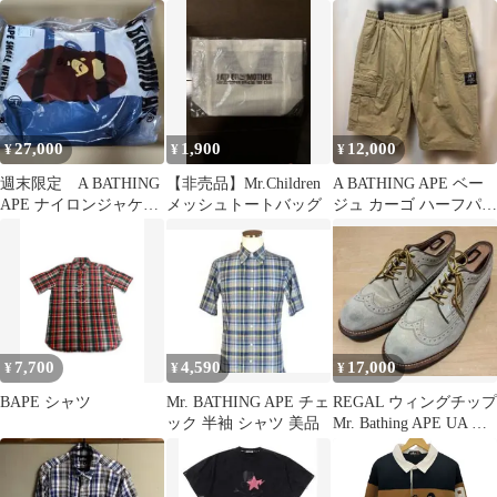
サイズ:各48 | Mr.
スウェット トレーナー
BATHING APE テーラ
クルーネック ロゴ ワッ
ードジャケット スラッ
ペン 刺繍 S グレー ス
クスパンツ / スーツ セ
トリート トラッド カジ
ットアップ【メンズ】
ュアル ウェア メンズ
【中古】
27,000
1,900
12,000
¥
¥
¥
週末限定 A BATHING
【非売品】Mr.Children
A BATHING APE ベー
APE ナイロンジャケッ
メッシュトートバッグ
ジュ カーゴ ハーフパン
ト等４点セット
ツ M
7,700
4,590
17,000
¥
¥
¥
BAPE シャツ
Mr. BATHING APE チェ
REGAL ウィングチップ
ック 半袖 シャツ 美品
Mr. Bathing APE UA ト
リプルネーム