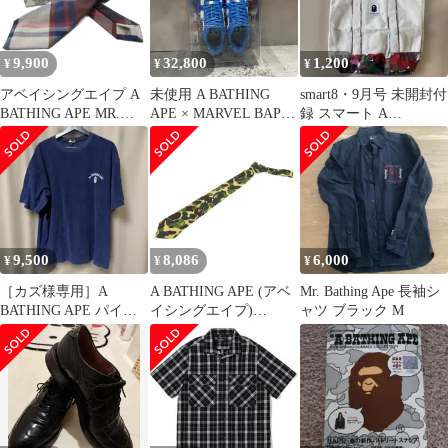
9,900
32,800
1,200
¥
¥
¥
アベイシングエイプ A
未使用 A BATHING
smart8・9月号 未開封付
BATHING APE MR.
APE × MARVEL BAPE
録 スマート A
BATHING APE タグ付
STA ""Mr. Fantastic &
BATHINGAPEトートバ
き ラブジェネチェック
Invisible Woman"" ベイ
ッグ
ネクタイ レギュラータ
プスター ローカットス
イ コットン 赤系 レッ
ニーカー アベイシング
ド系
エイプ × マーベル ブル
ー 10 28cm （6852M）
9,500
8,086
6,000
¥
¥
¥
［カズ様専用］A
A BATHING APE (アベ
Mr. Bathing Ape 長袖シ
BATHING APE パイル
イシングエイプ)
ャツ ブラック M
地 Tシャツ ネイビー
Mr.BATHING APE
XL
CAMO TIE エイプカモ
ネクタイ 迷彩 カーキ