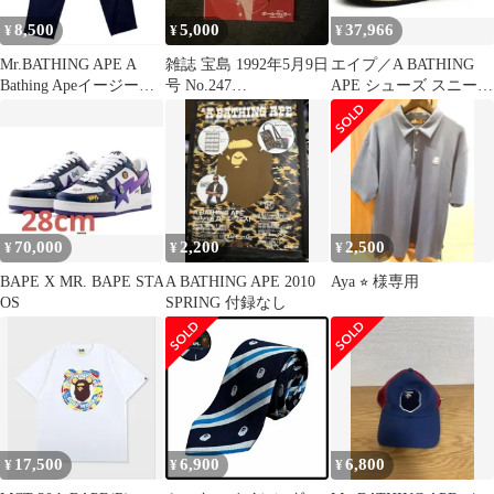
8,500
5,000
37,966
¥
¥
¥
Mr.BATHING APE A
雑誌 宝島 1992年5月9日
エイプ／A BATHING
Bathing Apeイージーバ
号 No.247
APE シューズ スニーカ
ンツ紺M
JONIO&NIGO
ー 靴 ローカット メン
ズ 男性 男性用 ポリエ
ステル レザー 革 本革
ブラック 黒
007FWI231901C Bape
Sta HUGO M2 Black ベ
イプスタ シグネチャー
70,000
2,200
2,500
¥
¥
¥
柄
BAPE X MR. BAPE STA
A BATHING APE 2010
Aya ⭐︎ 様専用
OS
SPRING 付録なし
17,500
6,900
6,800
¥
¥
¥