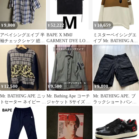
9,000
52,222
10,659
¥
¥
¥
アベイシングエイプ 半
BAPE X MMJ
ミスターベイシングエ
袖チェックシャツ 総柄
GARMENT DYE LOGO
イプ Mr. BATHING APE
襟付き ボタンシャツ ベ
RELAXED
25aw LS RUGBY POLO
イプ
＃2 メンズ JPN：L
12,500
9,500
9,800
¥
¥
¥
Mr. BATHING APE ニッ
Mr. Bathing Ape コーチ
Mr. BATHING APE. ブ
トセーター ネイビー カ
ジャケット Sサイズ カ
ラックショートパン
モフラージュ
ーキ
ツ 46