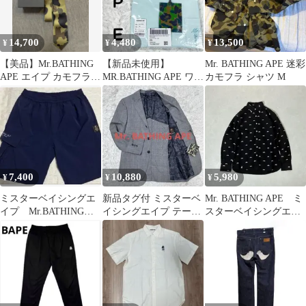
14,700
4,480
13,500
¥
¥
¥
【美品】Mr.BATHING
【新品未使用】
Mr. BATHING APE 迷彩
APE エイプ カモフラ
MR.BATHING APE ワイ
カモフラ シャツ M
迷彩 ネクタイ
ドTシャツ ポケットT
サックス
7,400
10,880
5,980
¥
¥
¥
ミスターベイシングエ
新品タグ付 ミスターベ
Mr. BATHING APE ミ
イプ Mr.BATHING
イシングエイプ テーラ
スターベイシングエイ
APE ショートパンツ
ードジャケット 迷彩 チ
プ 総柄 長袖シャ
原宿 M
ェック 46
ツ 黒