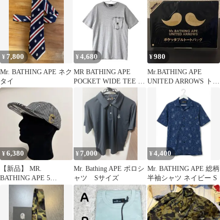
7,800
4,680
980
¥
¥
¥
Mr. BATHING APE ネク
MR BATHING APE
Mr.BATHING APE
タイ
POCKET WIDE TEE エ
UNITED ARROWS トー
イプ Tシャツ
トバッグ
6,380
7,000
4,400
¥
¥
¥
【新品】 MR.
Mr. Bathing APE ポロシ
Mr. BATHING APE 総柄
BATHING APE 5
ャツ Sサイズ
半袖シャツ ネイビー S
PANELS キャップ エイ
プ