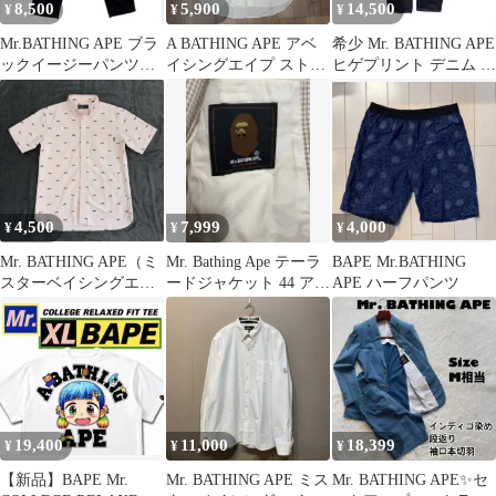
8,500
5,900
14,500
¥
¥
¥
Mr.BATHING APE ブラ
A BATHING APE アベ
希少 Mr. BATHING APE
ックイージーパンツ
イシングエイプ ストラ
ヒゲプリント デニム 34
M
イプ 半袖シャツ Mサイ
APE 日本製
ズ
4,500
7,999
4,000
¥
¥
¥
Mr. BATHING APE（ミ
Mr. Bathing Ape テーラ
BAPE Mr.BATHING
スターベイシングエイ
ードジャケット 44 アベ
APE ハーフパンツ
プ） ピンク シャツ
イシングエイプ
M
19,400
11,000
18,399
¥
¥
¥
【新品】BAPE Mr.
Mr. BATHING APE ミス
Mr. BATHING APE✨セ