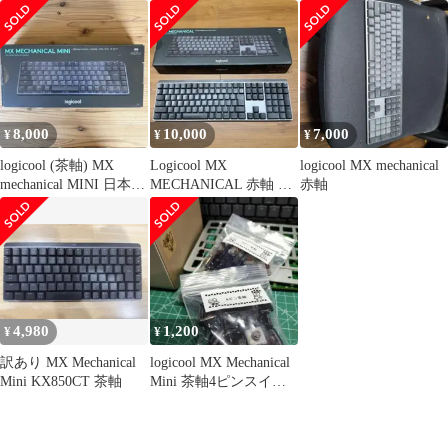
軸 日本語配列
配列 フルサイズ
8,000
10,000
7,000
¥
¥
¥
logicool (茶軸) MX
Logicool MX
logicool MX mechanical
mechanical MINI 日本語
MECHANICAL 赤軸 本
赤軸
配列
体
4,980
1,200
¥
¥
訳あり MX Mechanical
logicool MX Mechanical
Mini KX850CT 茶軸
Mini 茶軸4ピンスイッ
チ82個