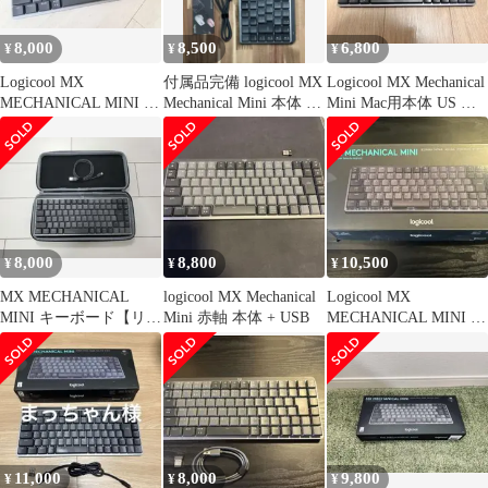
8,000
8,500
6,800
¥
¥
¥
Logicool MX
付属品完備 logicool MX
Logicool MX Mechanical
MECHANICAL MINI 本
Mechanical Mini 本体 茶
Mini Mac用本体 US 茶
体
軸
軸
8,000
8,800
10,500
¥
¥
¥
MX MECHANICAL
logicool MX Mechanical
Logicool MX
MINI キーボード【リニ
Mini 赤軸 本体 + USB
MECHANICAL MINI 茶
ア 】ケース付き
軸
11,000
8,000
9,800
¥
¥
¥