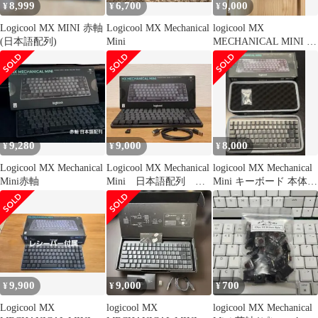
8,999
6,700
9,000
¥
¥
¥
Logicool MX MINI 赤軸
Logicool MX Mechanical
logicool MX
(日本語配列)
Mini
MECHANICAL MINI 日
本語配列 キーボード
9,280
9,000
8,000
¥
¥
¥
Logicool MX Mechanical
Logicool MX Mechanical
logicool MX Mechanical
Mini赤軸
Mini 日本語配列 赤
Mini キーボード 本体
軸
赤軸
9,900
9,000
700
¥
¥
¥
Logicool MX
logicool MX
logicool MX Mechanical