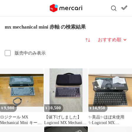
mx mechanical mini 赤軸 の検索結果
並び替え
販売中のみ表示
9,980
10,500
14,950
¥
¥
¥
ロジクール MX
【値下げしました】
✨美品✨ほぼ未使用
Mechanical Mini キーボ
Logicool MX Mechanical
✨Logicool MX
ード 日本語 赤軸
Mini
MECHANICAL MINI