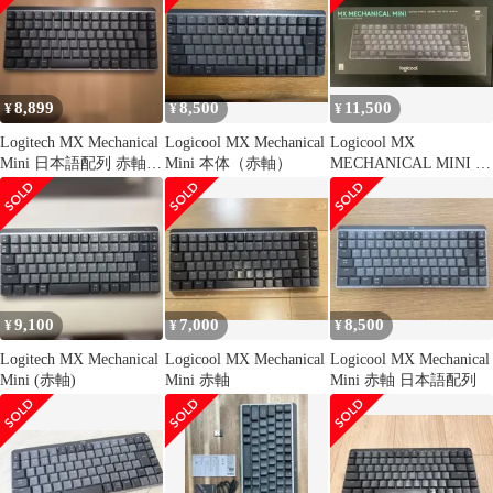
8,899
8,500
11,500
¥
¥
¥
Logitech MX Mechanical
Logicool MX Mechanical
Logicool MX
Mini 日本語配列 赤軸
Mini 本体（赤軸）
MECHANICAL MINI 赤
リニア
軸 KX850CL
9,100
7,000
8,500
¥
¥
¥
Logitech MX Mechanical
Logicool MX Mechanical
Logicool MX Mechanical
Mini (赤軸)
Mini 赤軸
Mini 赤軸 日本語配列