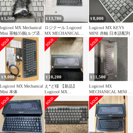
1,500
13,780
8,000
¥
¥
¥
logicool MX Mechanical
ロジクール Logicool
Logicool MX KEYS
Mini 茶軸35個(ルブ済
MX MECHANICAL
MINI 赤軸 日本語配列
み)
MINI KX850CL グラフ
ァイト 赤軸リニア ワイ
ヤレス メカニカルキー
ボード テンキーレス 静
音 薄型 Bluetooth Logi
Bolt Windows Mac 国内
正規品
9,000
10,200
11,500
¥
¥
¥
Logicool MX Mechanical
え*ど様 【新品】
Logicool MX
Mini 本体
Logicool MX
MECHANICAL MINI 本
MECHANICAL MINI 本
体
体