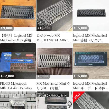
9,800
10,500
15,000
¥
¥
¥
【美品】Logicool MX
ロジクール MX
logicool MX Mechanical
Mechanical Mini 茶軸
MECHANICAL MINI メ
Mini 赤軸（リニア）
日本語配列
カニカルキーボード 赤
軸
12,000
8,000
15,000
¥
¥
¥
FILCO Majestouch
MX Mechanical Mini ク
logicool MX Mechanical
MINILA Air US 67key
リッキー(青軸)
Mini キーボード 本体
(赤軸)