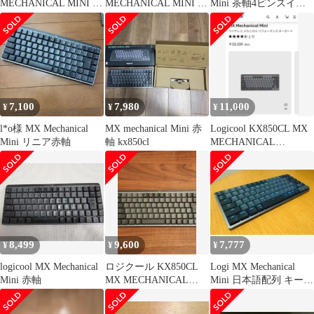
MECHANICAL MINI 日
MECHANICAL MINI 赤
Mini 茶軸4ピンスイッ
本語配列
軸
チ35個
7,100
7,980
11,000
¥
¥
¥
l*o様 MX Mechanical
MX mechanical Mini 赤
Logicool KX850CL MX
Mini リニア赤軸
軸 kx850cl
MECHANICAL
MINI（赤軸）
8,499
9,600
7,777
¥
¥
¥
logicool MX Mechanical
ロジクール KX850CL
Logi MX Mechanical
Mini 赤軸
MX MECHANICAL
Mini 日本語配列 キーボ
MINI 赤軸
ード 赤軸