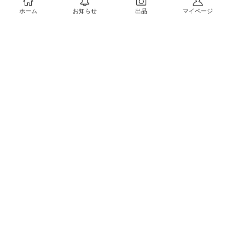
ホーム
お知らせ
出品
マイページ
会社概要（運営会社）
採用情報
プレスリリース
公式ブログ
プレスキット
メルカリUS
メルカリShops
m department（エムデパ）
ヘルプ
ヘルプセンター（ガイド・お問い合わせ）
メルカリShopsでショップを開設する
メルカリShops ショップ管理画面にログイン
メルカリShops出店者向けガイド
お問い合わせ一覧
フリーワードから商品をさがす
プライバシーと利用規約
メルカリ利用規約
メルカリShops利用規約
メルカリアンバサダー利用規約