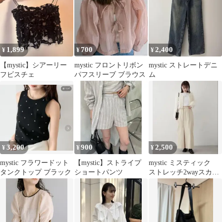
1,899
700
2,400
¥
¥
¥
【mystic】シアーリー
mystic フロントリボン
mystic ストレートデニ
フビスチェ
パフスリーブ ブラウス
ム
3,200
900
2,500
¥
¥
¥
mystic フラワードット
【mystic】ストライプ
mystic ミスティック
タンクトップ ブラック
ショートパンツ
ストレッチ2wayスカー
ト