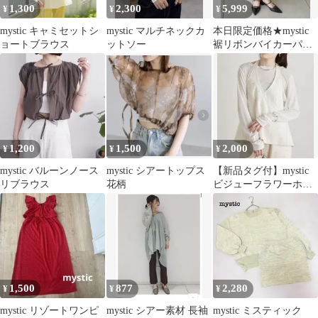
1,300
2,300
5,999
¥
¥
¥
mystic キャミセットシ
mystic マルチネックカ
本日限定価格★mystic
ョートブラウス
ットソー
裾リボンバイカーパン
ツ
1,200
1,500
2,000
¥
¥
¥
mystic バルーンノース
mystic シアートップス
【新品タグ付】mystic
リブラウス
花柄
ビジューフラワーホル
タービスチェ
1,500
877
2,280
¥
¥
¥
mystic リゾートワンピ
mystic シアー素材 長袖
mystic ミスティック