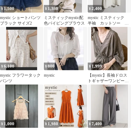
1,500
1,380
2,400
¥
¥
¥
mystic ショートパンツ
ミスティックmystic配
mystic ミスティック
ブラック サイズ2
色パイピングブラウス
半袖 カットソー チ
ュニック
6,100
800
1,999
¥
¥
¥
mystic フラワータック
mystic
【mystic】長袖ドロス
パンツ
トギャザーワンピース
size1
1,000
1,980
7,400
¥
¥
¥