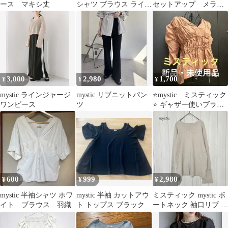
ース マキシ丈
シャツ ブラウス ライト
セットアップ メラン
グリーン ミント
ジニット ベージュ
Ｆ 女っぽ
3,000
2,980
1,700
¥
¥
¥
mystic ラインジャージ
mystic リブニットパン
⭐️mystic ミスティック
ワンピース
ツ
⭐️ ギャザー使いブラウ
ス 前後2way リボン
600
999
2,980
¥
¥
¥
mystic 半袖シャツ ホワ
mystic 半袖 カットアウ
ミスティック mystic ボ
イト ブラウス 羽織
ト トップス ブラック
ートネック 袖口リブ ベ
ージュ