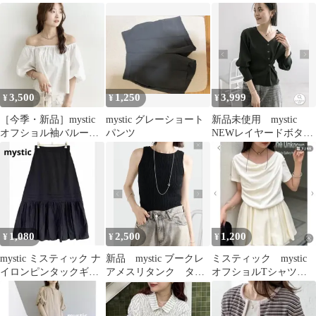
ロングスカート 美品
3,500
1,250
3,999
¥
¥
¥
［今季・新品］mystic
mystic グレーショート
新品未使用 mystic
オフショル袖バルーン
パンツ
NEWレイヤードボタン
ブラウス カスタネ
カーディガン
1,080
2,500
1,200
¥
¥
¥
mystic ミスティック ナ
新品 mystic ブークレ
ミスティック mystic
イロンピンタックギャ
アメスリタンク タン
オフショルTシャツサ
ザースカート ロング 黒
クトップ ノースリ
イズ2
ニット