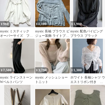
980
1,100
1,900
¥
¥
¥
mystic ミスティック
mystic 長袖 ブラウス ビ
mystic 配色パイピング
オーバーサイズ フリ
ジュー装飾 ライトブル
ブラウス ブラック
ルシャツ ホワイト
ー
7,500
3,790
1,300
¥
¥
¥
mystic ラインストーン
mystic メッシュショー
ホワイト 長袖シャツ ウ
Wベルトパンツ
トニット
エストリボン付き ミ
スティック ブラウス