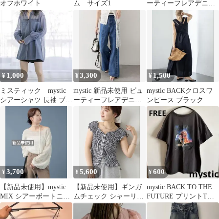
オフホワイト
ム サイズ1
ーティーフレアデニム
ブルー サイズ1
1,000
3,300
1,500
¥
¥
¥
ミスティック mystic
mystic 新品未使用 ビュ
mystic BACKクロスワ
シアーシャツ 長袖 ブル
ーティーフレアデニム
ンピース ブラック
ー
blue
3,700
5,600
600
¥
¥
¥
【新品未使用】mystic
【新品未使用】ギンガ
mystic BACK TO THE
MIX シアーボートニッ
ムチェック シャーリン
FUTURE プリントTシ
ト オフホワイト
グ ブラウス 半袖
ャツ 半袖
mystic