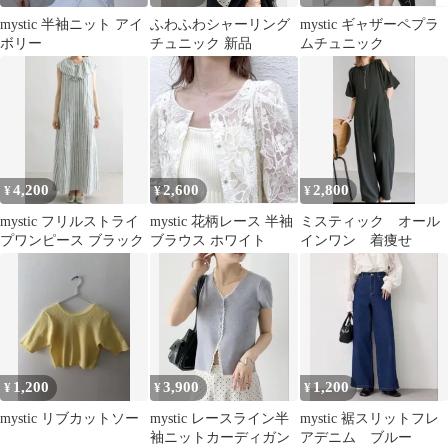
mystic 半袖ニット アイ
ふわふわシャーリング
mystic ギャザーペプラ
ボリー
チュニック 新品
ムチュニック
4,200
2,600
2,800
¥
¥
¥
mystic フリルストライ
mystic 花柄レース 半袖
ミスティック オール
プワンピース ブラック
ブラウス ホワイト
インワン 着痩せ
1,200
3,900
1,200
¥
¥
¥
mystic リブカットソー
mystic レースライン半
mystic 裾スリットフレ
袖ニットカーディガン
アデニム ブルー