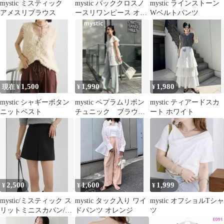
mystic ミスティック
mystic バッククロスノ
mystic ラインストーン
アメスリブラウス
ースリワンピース オレ
Wベルトパンツ
ンジ
1,500
1,990
1,980
現在 ¥
¥
¥
mystic シャギーボタン
mystic ペプラムリボン
mystic ティアードスカ
ニットベスト
チュニック ブラウ
ート ホワイト
ス チュニック トッ
プス 半袖
2,500
1,600
1,999
¥
¥
¥
mystic/ミスティック ス
mystic タック入り ワイ
mystic オフショルTシャ
リットミニスカパン/ブ
ドパンツ オレンジ
ツ
ラック1