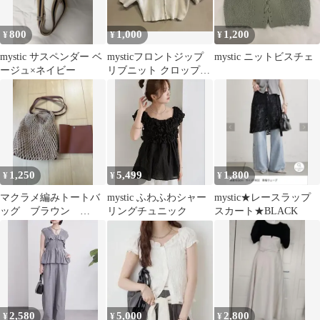
800
1,000
1,200
¥
¥
¥
mystic サスペンダー ベ
mysticフロントジップ
mystic ニットビスチェ
ージュ×ネイビー
リブニット クロップド
半袖 トップス ホワイト
1,250
5,499
1,800
¥
¥
¥
マクラメ編みトートバ
mystic ふわふわシャー
mystic★レースラップ
ッグ ブラウン
リングチュニック
スカート★BLACK
mystic
2,580
5,000
2,800
¥
¥
¥