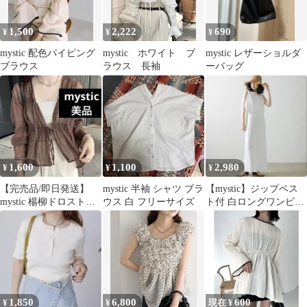
1,500
2,222
690
¥
¥
¥
mystic 配色パイピング
mystic ホワイト ブ
mystic レザーショルダ
ブラウス
ラウス 長袖
ーバッグ
1,600
1,100
2,980
¥
¥
¥
【完売品/即日発送】
mystic 半袖 シャツ ブラ
【mystic】ジップベス
mystic 楊柳ドロストブ
ウス 白 フリーサイズ
ト付 白ロングワンピー
ラウス ブラウン
ス
1,850
6,800
600
¥
¥
現在 ¥