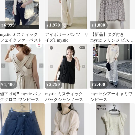
6,999
1,970
1,800
¥
¥
¥
mystic ミスティック
アイボリー パンツ サ
【新品】タグ付き
フェイクファーベスト
イズ1 mystic
mystic フリンジ ビスチ
ェ グレー フリーサイズ
1,480
2,790
2,400
¥
¥
¥
値下げ可‼️ mystic バッ
mystic ミスティック
mystic シアーキャミワ
ククロス ワンピース
バックシャンノースリ
ンピース
ブラウス ブラック