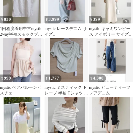
830
3,999
399
¥
¥
¥
1回程度着用中古mystic
mystic レースデニム サ
mystic キャミワンピー
2way半袖スモックブラ
イズ1
ス アイボリー サイズ1
ウス オフショル
999
1,777
4,300
¥
¥
¥
mystic ベアバルーンビ
mystic ミスティック ド
mystic ビューティーフ
スチェ
レープ 半袖 Tシャツ ラ
レアデニム
イトグリーン