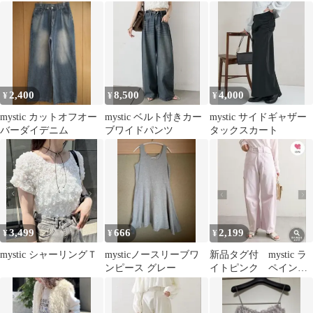
2,400
8,500
4,000
¥
¥
¥
mystic カットオフオー
mystic ベルト付きカー
mystic サイドギャザー
バーダイデニム
ブワイドパンツ
タックスカート
3,499
666
2,199
¥
¥
¥
mystic シャーリングＴ
mysticノースリーブワ
新品タグ付 mystic ラ
ンピース グレー
イトピンク ペインタ
ーカーブパンツ