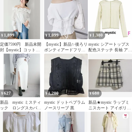
1,899
1,099
1,380
¥
¥
¥
定価7590円 新品未開
【mystic】新品✨後ろリ
mystic シアートップス
封【mystic】コットン
ボンティアードフリル
配色ステッチ 長袖 アイ
キャンディブラウス
カットソー ミスティ
ボリー F
ック オフ
627
1,200
680
¥
¥
¥
新品 mystic ミスティ
mystic ドットペプラム
新品★mystic ラップミ
ック ロングスカパ
ノースリーブ 黒
ニスカート アイボリー
ン スカート オフホ
★
ワイト M