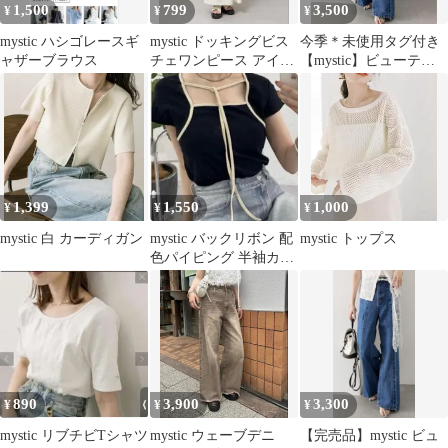
1,500
799
3,500
¥
¥
¥
mystic ハシゴレースギ
mystic ドッキングビス
今季＊未使用タグ付き
ャザーブラウス
チェワンピース アイボ
【mystic】ビューティ
リー
ーフレアデニム ブル
ー サイズ2
1,399
1,550
1,000
¥
¥
¥
mystic 白 カーディガン
mystic バックリボン 配
mystic トップス
色パイピング 半袖カッ
トソー ブラック
890
3,900
3,300
¥
¥
¥
mystic リブチビTシャツ
mystic ウェーブデニ
【完売品】mystic ビュ