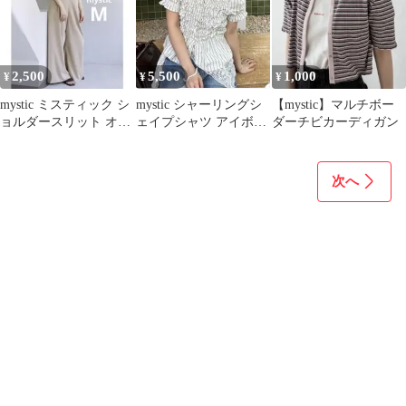
2,500
5,500
1,000
¥
¥
¥
mystic ミスティック シ
mystic シャーリングシ
【mystic】マルチボー
ョルダースリット オー
ェイプシャツ アイボリ
ダーチビカーディガン
ルインワン ベージュ M
ー
次へ