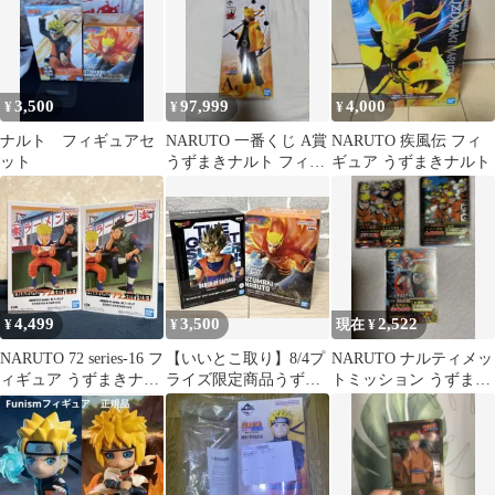
3,500
97,999
4,000
¥
¥
¥
ナルト フィギュアセ
NARUTO 一番くじ A賞
NARUTO 疾風伝 フィ
ット
うずまきナルト フィギ
ギュア うずまきナルト
ュア
4,499
3,500
2,522
¥
¥
現在 ¥
NARUTO 72 series-16 フ
【いいとこ取り】8/4プ
NARUTO ナルティメッ
ィギュア うずまきナル
ライズ限定商品うずま
トミッション うずまき
ト うみのイルカ
きナルト 孫悟空 フィギ
ナルト 3枚セット
ュアセット