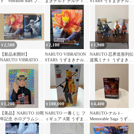
ト vibration stars フィ
まきナルト ナルティメ
STARS うずまきナルト
ギュア
ットフォーメーション
フィギュア
2,500
2,100
1,980
¥
¥
¥
【新品未開封】
NARUTO VIBRATION
NARUTO 忍界造形列伝
NARUTO VIBRATION
STARS うずまきナルト
波風ミナト うずまきナ
STARS 2体セット
フィギュア
ルト フィギュア2体セ
ット
1,200
100,000
4,400
¥
¥
¥
【美品】NARUTO 10周
NARUTO 一番くじ フ
NARUTO-ナルト-
年記念 ホログラムシー
ィギュア A賞 うずまき
Memorable Saga うずま
ル うずまきナルト 非
ナルト 国内正規品
きナルト
売品