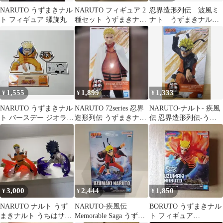
NARUTO うずまきナル
NARUTO フィギュア 2
忍界造形列伝 波風ミ
ト フィギュア 螺旋丸
種セット うずまきナル
ナト うずまきナル
ト うちはサスケ
ト フィギュア
1,555
1,899
1,333
¥
¥
¥
NARUTO うずまきナル
NARUTO 72series 忍界
NARUTO-ナルト- 疾風
ト バースデー ジオラマ
造形列伝 うずまきナル
伝 忍界造形列伝-うず
アクリルスタンド
ト フィギュア
まきナルト-フィギュア
3,000
2,444
1,850
¥
¥
¥
NARUTO ナルト うず
NARUTO-疾風伝
BORUTO うずまきナル
まきナルト うちはサス
Memorable Saga うずま
ト フィギュア