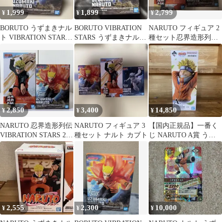
1,999
1,899
2,799
¥
¥
¥
BORUTO うずまきナル
BORUTO VIBRATION
NARUTO フィギュア 2
ト VIBRATION STARS
STARS うずまきナルト
種セット忍界造形列伝
フィギュア
フィギュア
VIBRATION STARS
2,850
3,400
14,850
¥
¥
¥
NARUTO 忍界造形列伝
NARUTO フィギュア 3
【国内正規品】一番く
VIBRATION STARS 2種
種セット ナルト カブト
じ NARUTO A賞 うず
セット
まきナルト フィギュ
ア 波の国
2,555
2,300
10,000
¥
¥
¥