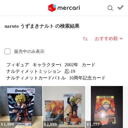
naruto うずまきナルト の検索結果
並び替え
販売中のみ表示
フィギュア
キャラクターt
2002年
カード
ナルティメットミッション
忍-19
ナルティメットカードバトル
10周年記念カード
1,999
2,999
1,777
¥
¥
¥