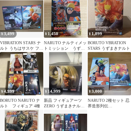
3,499
1,450
1,899
¥
¥
¥
VIBRATION STARS ナ
NARUTO ナルティメッ
BORUTO VBRATION
ルト うちはサスケ フィ
トミッション うずま
STARS うずまきナルト
ギュア
きナルト DMP-016
4,999
14,999
3,000
¥
¥
¥
BORUTO NARUTO ナ
新品 フィギュアーツ
NARUTO 2種セット 忍
ルト フィギュア 4種
ZERO うずまきナルト
界造形列伝
螺旋丸 絆Relation
VIBRATION STARS