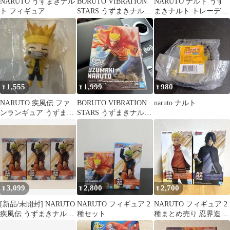
NARUTO うずまきナル
BORUTO VIBRATION
NARUTO ナルト うず
ト フィギュア
STARS うずまきナルト
まきナルト トレーディ
フィギュア
ングカード 激レア
1,555
1,999
980
¥
¥
¥
NARUTO 疾風伝 ファ
BORUTO VIBRATION
naruto ナルト
ンランギュア うずまき
STARS うずまきナルト
ナルト 六道仙人モード
フィギュア
ガチャ
3,099
2,800
2,700
¥
¥
¥
[新品/未開封] NARUTO
NARUTO フィギュア 2
NARUTO フィギュア 2
疾風伝 うずまきナルト
種セット
種まとめ売り 忍界造形
フィギュア 3体セット
列伝 ナルト サスケ