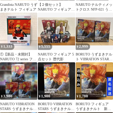
Grandista NARUTO うず
【２個セット】
NARUTO ナルティメッ
まきナルト フィギュア
NARUTO フィギュア
トクロス NFP-021 うず
忍界造形列伝 うずまき
まきナルト
ナルト
1,333
5,555
2,999
¥
¥
¥
①【新品・未開封】
NARUTO フィギュア 5
BORUTO うずまきナル
NARUTO 72 series フィ
点セット 歴代影
ト VIBRATION STARS
ギュア うずまきナルト
フィギュア 2個
3,980
1,900
1,788
¥
¥
¥
NARUTO VIBRATION
BORUTO VIBRATION
BORUTO フィギュア
STARS うずまきナルト
STARS うずまきナルト
うずまきナルト 新品