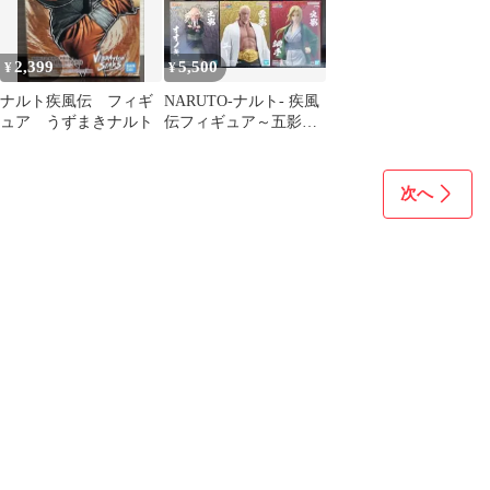
2,399
5,500
¥
¥
ナルト疾風伝 フィギ
NARUTO-ナルト- 疾風
ュア うずまきナルト
伝フィギュア～五影集
結…!!～ 5体セット
次へ