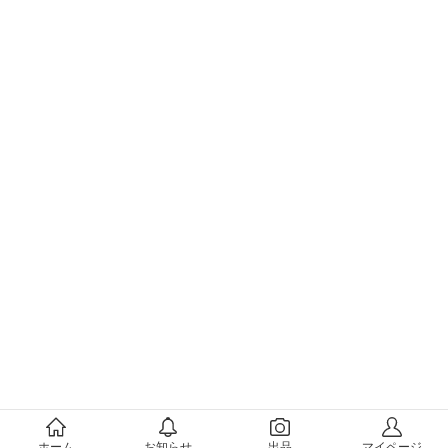
メルカリについて
ホーム
お知らせ
出品
マイページ