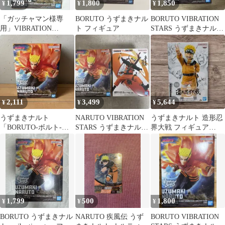
1,799
1,800
1,850
¥
¥
¥
「ガッチャマン様専
BORUTO うずまきナル
BORUTO VIBRATION
用」VIBRATION
ト フィギュア
STARS うずまきナルト
STARS うずまきナルト
フィギュア
フィギュア
2,111
3,499
5,644
¥
¥
¥
うずまきナルト
NARUTO VIBRATION
うずまきナルト 造形忍
「BORUTO-ボルト-
STARS うずまきナルト
界大戦 フィギュア
NARUTO NEXT
フィギュア 2種
NARUTO 疾風伝
GENERA…
1,799
500
1,800
¥
¥
¥
BORUTO うずまきナル
NARUTO 疾風伝 うず
BORUTO VIBRATION