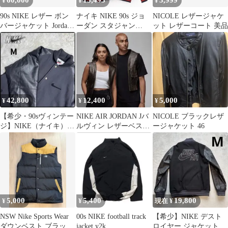
¥
¥
¥
90s NIKE レザー ボン
ナイキ NIKE 90s ジョ
NICOLE レザージャケ
バージャケット Jordan
ーダン スタジャン
ット レザーコート 美品
ブラック レア
JORDAN 23 レザー他
ブラック 表示サイズ
105 XL メンズ 【yy】
【中古】
4000064801600101
42,800
12,400
5,000
¥
¥
¥
【希少・90sヴィンテー
NIKE AIR JORDAN Jバ
NICOLE ブラックレザ
ジ】NIKE（ナイキ）袖
ルヴィン レザーベスト
ージャケット 46
レザースタジャン L相
100%牛革
当
5,000
5,400
19,800
¥
¥
現在 ¥
NSW Nike Sports Wear
00s NIKE football track
【希少】NIKE デスト
ダウンベスト ブラック
jacket y2k
ロイヤー ジャケット