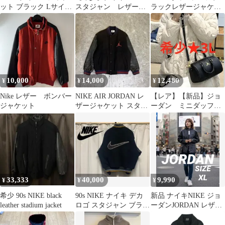
ット ブラック Lサイ
スタジャン レザー
ラックレザージャケッ
ズ ナイキ
ウール リブニット
ト XL
刺繍
10,000
14,000
12,480
¥
¥
¥
Nike レザー ボンバー
NIKE AIR JORDAN レ
【レア】【新品】ジョ
ジャケット
ザージャケット スタジ
ーダン ミニダッフル
ャン ヴィンテージ
バッグ （3L）
33,333
40,000
9,990
¥
¥
¥
希少 90s NIKE black
90s NIKE ナイキ デカ
新品 ナイキNIKE ジョ
leather stadium jacket
ロゴ スタジャン ブラッ
ーダンJORDAN レザー
ク レザー
ジャケットXL“早い者
勝ち”