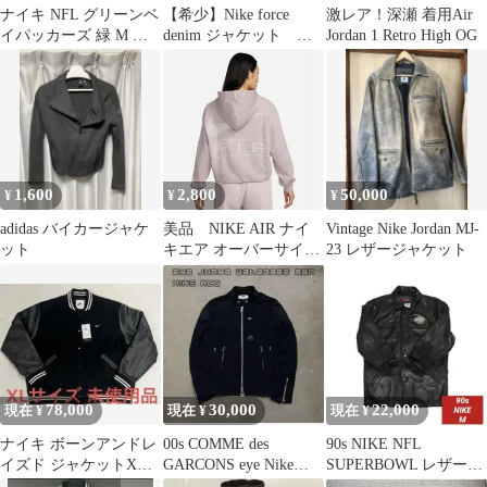
ナイキ NFL グリーンベ
【希少】Nike force
激レア！深瀬 着用Air
イパッカーズ 緑 M マ
denim ジャケット レ
Jordan 1 Retro High OG
シューズ 52 番【か
ザー
387】
1,600
2,800
50,000
¥
¥
¥
adidas バイカージャケ
美品 NIKE AIR ナイ
Vintage Nike Jordan MJ-
ット
キエア オーバーサイズ
23 レザージャケット
フルジップ パーカー
M
78,000
30,000
22,000
現在 ¥
現在 ¥
現在 ¥
ナイキ ボーンアンドレ
00s COMME des
90s NIKE NFL
イズド ジャケットXL
GARCONS eye Nike
SUPERBOWL レザーカ
未使用品
ACG
ーコートジャケット M