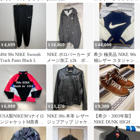
×イエロー
AF1 30周年限定 スタジ
ャン
4,699
10,000
44,000
¥
¥
¥
494 90s NIKE Swoosh
NIKE ボロパーカー ダ
希少 極美品 NIKE 90s
Track Pants Black L
メージ加工 y2k ボロ
袖レザー スタジャン
スウェット 常田大希
BIG SWOOSH L
6,080
23,270
9,300
¥
¥
¥
USA製NIKE90’sナイロ
NIKE 00s 本革 レザー
【希少・2003年製】
ンジャケットM黒青白
ジップアップ ジャケッ
NIKE DUNK HIGH プ
レトロスポーツ短丈
ト ナイキ ヴィンテージ
レミアム 27cm
パンチングレザー リブ
ブルゾン ワンポイント