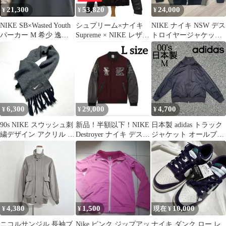
21,300
53,820
24,000
¥
¥
¥
NIKE SB×Wasted Youth
シュプリーム×ナイキ
NIKE ナイキ NSW デス
パーカー M 希少 逸品
Supreme × NIKE レザー
トロイヤージャケット
完売 コラボ
アノラック ジャケット
レザーブルゾン
黒 #S 19AW コラボ
6,300
29,000
4,700
¥
¥
¥
90s NIKE スウッシュ刺
新品！半額以下！NIKE
日本製 adidas トラック
繍デザイン アクリル マ
Destroyer ナイキ デスト
ジャケット オールブラ
フラー
ロイヤー スタジャン
ック 短丈 レザー 万国
旗
4,380
1,500
10,000
¥
¥
現在 ¥
ニコルサンジル 長袖ブ
Nike ピンク ジップアッ
ナイキ ダンク ロー レ