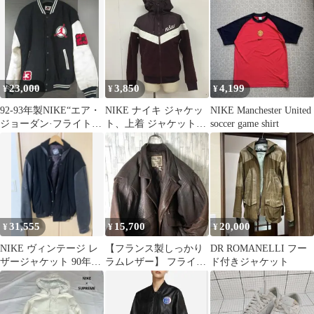
23,000
3,850
4,199
¥
¥
¥
92-93年製NIKE“エア・
NIKE ナイキ ジャケッ
NIKE Manchester United
ジョーダン·フライトク
ト、上着 ジャケット、
soccer game shirt
ラブ”レザースタジアム
ブレザー 930317-659 フ
リースジャケット ジッ
プアップジャケット
31,555
15,700
20,000
¥
¥
¥
NIKE ヴィンテージ レ
【フランス製しっかり
DR ROMANELLI フー
ザージャケット 90年代
ラムレザー】 フライト
ド付きジャケット
USA製 激レア 銀タグ
ジャケット A2 こげ茶
メンズL