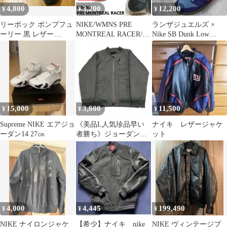
4,800
3,200
12,200
¥
¥
¥
リーボック ポンプフュ
NIKE/WMNS PRE
ランザジュエルズ ×
ーリー 黒 レザー
MONTREAL RACER/ナ
Nike SB Dunk Low
24cm NIKE AIR MAX
イキ★ローカット/レザ
26.5cm
ースニーカー
【6.5/23.5/レディース
navy】
Vintage/sneakers/Shoes/tr
ainers◆sE-137<sale>
15,000
3,800
11,500
¥
¥
¥
Supreme NIKE エアジョ
《美品L人気珍品早い
ナイキ レザージャケ
ーダン14 27㎝
者勝ち》ジョーダン
ット
MA-1フライトジャケッ
トカーキナイキ
4,000
4,445
199,490
¥
¥
¥
NIKE ナイロンジャケ
【希少】ナイキ nike
NIKE ヴィンテージブ