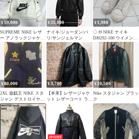
59,000
25,000
1,980
¥
¥
¥
SUPREME NIKE レザ
ナイキ/ジョーダン/パ
◇ Θ NIKE ナイキ
ー アノラックジャケッ
リ/サンジェルマン
DJ0292-100 ウイメンズ
ト S ホワイト
ブレーザーLOWプラッ
トフォーム サイズ22.5
ホワイト系 レディース
E 【1508250014390】
80,000
3,700
10,500
¥
¥
¥
2XL 遊戯王 NIKE スタ
【本革】レザージャケ
Nike スタジャン ブラッ
ジャン デストロイヤー
ット レザーコート ライ
ク
ジャケット
ダース ラムレザー ジッ
プアップ
10%OFF