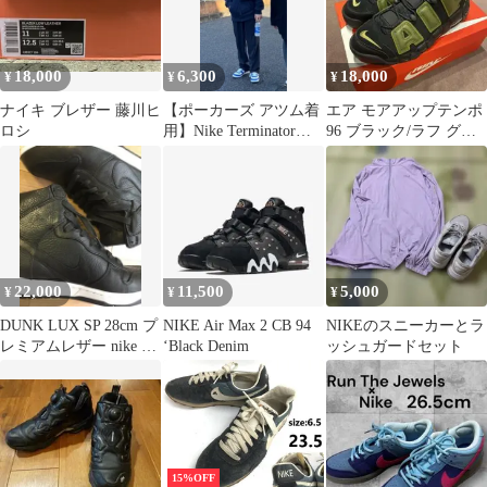
18,000
6,300
18,000
¥
¥
¥
ナイキ ブレザー 藤川ヒ
【ポーカーズ アツム着
エア モアアップテンポ
ロシ
用】Nike Terminator
96 ブラック/ラフ グリ
High
ーン-ピルグリム 28cm
新品
22,000
11,500
5,000
¥
¥
¥
DUNK LUX SP 28cm プ
NIKE Air Max 2 CB 94
NIKEのスニーカーとラ
レミアムレザー nike ナ
‘Black Denim
ッシュガードセット
イキ ダンク
15%OFF