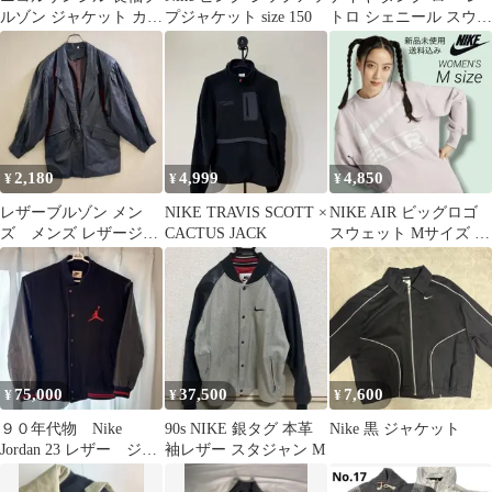
ルゾン ジャケット カー
プジャケット size 150
トロ シェニール スウッ
キ系 メンズ M
シュ グランド スニーカ
ー
2,180
4,999
4,850
¥
¥
¥
レザーブルゾン メン
NIKE TRAVIS SCOTT ×
NIKE AIR ビッグロゴ
ズ メンズ レザージャ
CACTUS JACK
スウェット Mサイズ 新
ケット 秋冬
品未使用
75,000
37,500
7,600
¥
¥
¥
９０年代物 Nike
90s NIKE 銀タグ 本革
Nike 黒 ジャケット
Jordan 23 レザー ジャ
袖レザー スタジャン M
ケット サイズ 105