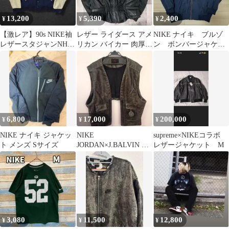
13,200
5,390
2,400
¥
¥
¥
【激レア】90s NIKE袖
レザー ライダース アメ
NIKE ナイキ ブルゾ
レザースタジャンNHL
リカン バイカー 肉厚
ン ボンバージャケッ
チームロゴ2XLカナダ
ジャケット ブルゾン 切
ト ジャケット 古着
製
り返し
6,800
17,000
200,000
¥
¥
¥
NIKE ナイキ ジャケッ
NIKE
supreme×NIKEコラボ
ト メンズ Sサイズ
JORDAN×J.BALVIN レ
レザージャケット M
ザーベスト 2XL
3,080
11,500
12,800
¥
¥
¥