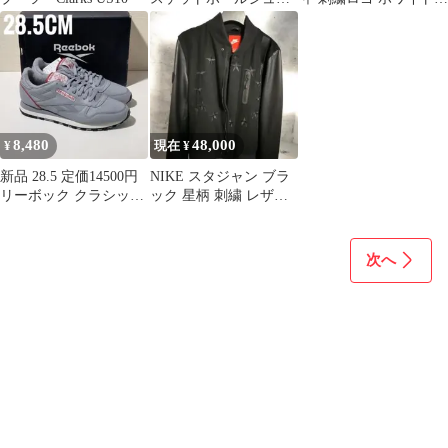
ズ TRC ブレイズ コ
カラフル メンズM
ート
8,480
48,000
¥
現在 ¥
新品 28.5 定価14500円
NIKE スタジャン ブラ
リーボック クラシック
ック 星柄 刺繍 レザー
レザー 1983 グレー
切替
次へ