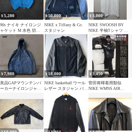
5,280
50,000
3,000
¥
¥
¥
90s ナイキ ナイロンジ
NIKE x Tiffany & Co.
NIKE SWOOSH BY
ャケット M 水色 切替
スタジャン
NIKE 半袖Tシャツ ホ
ボックス 短丈 フルジョ
ワイト
7,980
18,000
3,450
¥
¥
¥
美品GAPマウンテンパ
NIKE basketball ウール
菅田将暉着用類似
ーカーナイロンジャケ
レザー スタジャン バー
NIKE WMNS AIR
ットダブルジップMネ
シティジャケット
FORCE
イビーアウトドア
60,000
13,493
3,999