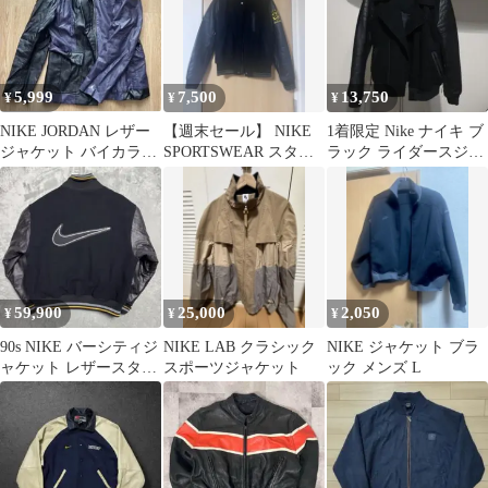
ブラック メンズ L
5,999
7,500
13,750
¥
¥
¥
NIKE JORDAN レザー
【週末セール】 NIKE
1着限定 Nike ナイキ ブ
ジャケット バイカラー
SPORTSWEAR スタジ
ラック ライダースジャ
XL
ャン ブラック Sサイズ
ケット M レブロン
59,900
25,000
2,050
¥
¥
¥
90s NIKE バーシティジ
NIKE LAB クラシック
NIKE ジャケット ブラ
ャケット レザースタジ
スポーツジャケット
ック メンズ L
ャン ブラック 刺繍ロゴ