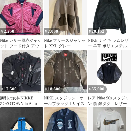
2,250
7,000
20,152
¥
¥
¥
Nike レザー風赤ジャケ
Nike フリースジャケッ
NIKE ナイキ ラムレザ
ット フード付き アウタ
ト XXL グレー
ー 羊革 ポリエステル
ー
ブルゾン レザー ジャケ
ット ブラック系 M【中
古】
17,500
18,500
55,000
¥
¥
¥
勝利の女神NIKKE
NIKE スタジャン オ
レア Nike 90s スタジャ
ZOZOTOWN in Autumn
ールブラック Lサイズ
ン 黒 銀タグ レザー/
2025 ジャケット
ナイロン