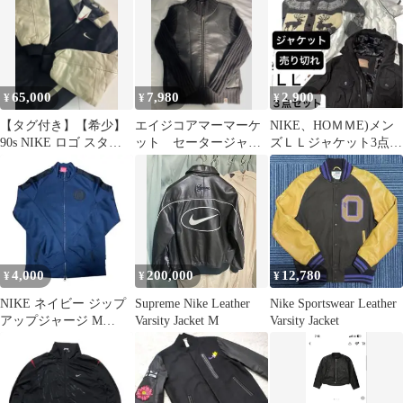
65,000
7,980
2,900
¥
¥
¥
【タグ付き】【希少】
エイジコアマーマーケ
NIKE、HOＭＭE)メン
90s NIKE ロゴ スタジ
ット セータージャケ
ズＬＬジャケット3点ま
ャン 袖レザー ウール
ット
とめ アメリカ古着 レザ
ー
4,000
200,000
12,780
¥
¥
¥
NIKE ネイビー ジップ
Supreme Nike Leather
Nike Sportswear Leather
アップジャージ M
Varsity Jacket M
Varsity Jacket
NIKE FC