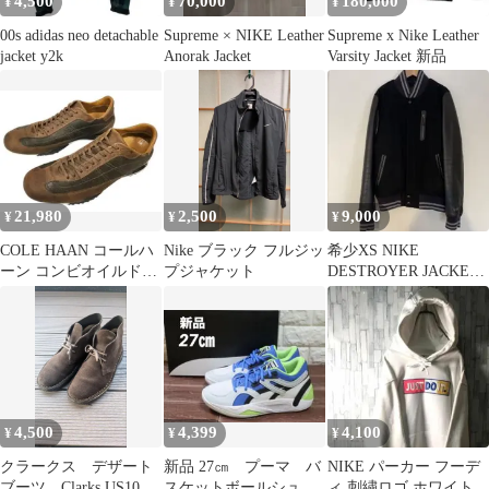
4,500
70,000
180,000
¥
¥
¥
00s adidas neo detachable
Supreme × NIKE Leather
Supreme x Nike Leather
jacket y2k
Anorak Jacket
Varsity Jacket 新品
21,980
2,500
9,000
¥
¥
¥
COLE HAAN コールハ
Nike ブラック フルジッ
希少XS NIKE
ーン コンビオイルドレ
プジャケット
DESTROYER JACKET
ザースニーカー ブラウ
デストロイヤー レザー
ン 8M
4,500
4,399
4,100
¥
¥
¥
クラークス デザート
新品 27㎝ プーマ バ
NIKE パーカー フーデ
ブーツ Clarks US10
スケットボールシュー
ィ 刺繍ロゴ ホワイト＆