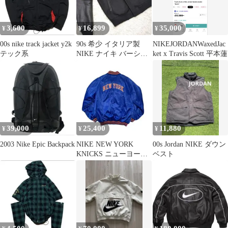
3,600
16,899
35,000
¥
¥
¥
00s nike track jacket y2k
90s 希少 イタリア製
NIKEJORDANWaxedJac
テック系
NIKE ナイキ バーシテ
ket x Travis Scott 平本蓮
ィジャケット L
39,000
25,400
11,880
¥
¥
¥
2003 Nike Epic Backpack
NIKE NEW YORK
00s Jordan NIKE ダウン
KNICKS ニューヨーク
ベスト
ニックススタジャン