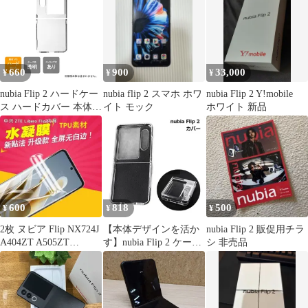
660
900
33,000
¥
¥
¥
nubia Flip 2 ハードケー
nubia flip 2 スマホ ホワ
nubia Flip 2 Y!mobile
ス ハードカバー 本体
イト モック
ホワイト 新品
保護 カバー 耐衝撃 ス
マホケース スマホカバ
ー 透明 クリア 無地ケ
ース 無地カバー 送料無
料
600
818
500
¥
¥
¥
2枚 ヌビア Flip NX724J
【本体デザインを活か
nubia Flip 2 販促用チラ
A404ZT A505ZT
す】nubia Flip 2 ケース
シ 非売品
TPUF143
クリア ハードケース ヌ
ビア フリップ2 カバー
透明 耐衝撃 PC 傷防止
おしゃれ _a