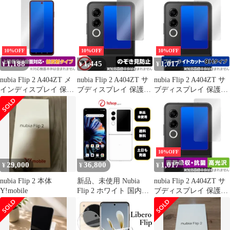
For A304ZT / nubia Flip
ィルム ZTE 保護フィル
5G (メイン画面用) 保護
ム TPU素材 3D設計 サ
フィルム TPU製・縁を
ラサラ タッチ感 反射防
浮かない・高透過率・
止 浮き防止 気泡レス
超薄型・指紋防止・画
滑り心地 キズ修復 指紋
10%OFF
10%OFF
10%OFF
面
防止(ANG-VN-0043)
1,188
1,445
1,017
¥
¥
¥
nubia Flip 2 A404ZT メ
nubia Flip 2 A404ZT サ
nubia Flip 2 A404ZT サ
インディスプレイ 保護
ブディスプレイ 保護フ
ブディスプレイ 保護フ
フィルム OverLay
ィルム OverLay Secret
ィルム OverLay Eye
FLEX 低反射 for ヌビ
for ヌビア フリップ ツ
Protector 9H for ヌビア
ア フリップ ツー 曲面
ー プライバシーフィル
フリップ ツー 9H ブル
対応 反射防止 衝撃吸収
ター 覗き見防止
ーライトカット
10%OFF
29,000
36,800
1,017
¥
¥
¥
nubia Flip 2 本体
新品、未使用 Nubia
nubia Flip 2 A404ZT サ
Y!mobile
Flip 2 ホワイト 国内版
ブディスプレイ 保護フ
SIMフリー送料無料
ィルム OverLay
Absorber 高光沢 for ヌ
ビア フリップ ツー 衝
撃吸収