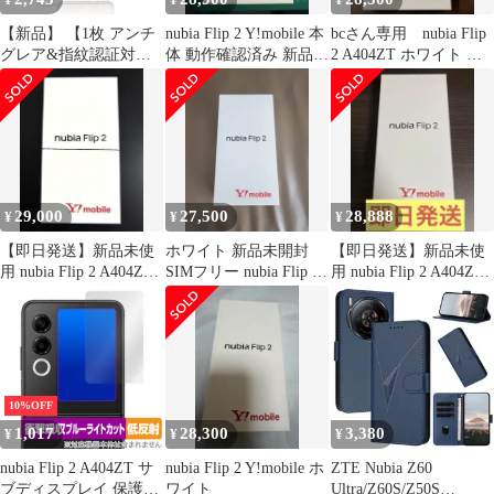
¥
¥
¥
【新品】 【1枚 アンチ
nubia Flip 2 Y!mobile 本
bcさん専用 nubia Flip
グレア&指紋認証対
体 動作確認済み 新品同
2 A404ZT ホワイト 本
応】Libero Flip/nubia
様
体 新品
Flip 5G//ZTE nubia Flip2
フィルム ZTE Libero
Flip/nubia Flip 5G 保護
フィルム TPU素材 3D
設計 サラサラ タッチ感
反
29,000
27,500
28,888
¥
¥
¥
【即日発送】新品未使
ホワイト 新品未開封
【即日発送】新品未使
用 nubia Flip 2 A404ZT
SIMフリー nubia Flip 2
用 nubia Flip 2 A404ZT
ホワイト 本体
A404ZT
ブルー 本体
10%OFF
1,017
28,300
3,380
¥
¥
¥
nubia Flip 2 A404ZT サ
nubia Flip 2 Y!mobile ホ
ZTE Nubia Z60
ブディスプレイ 保護フ
ワイト
Ultra/Z60S/Z50S