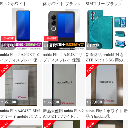
Flip 2 ホワイト
体 ホワイト ブラック
SIMフリー ブラック ワ
Y!mobile
イモバイル
10%OFF
10%OFF
1,188
1,017
1,733
¥
¥
¥
nubia Flip 2 A404ZT メ
nubia Flip 2 A404ZT サ
新着商品 seninhi 対応
インディスプレイ 保護
ブディスプレイ 保護フ
ZTE Nubia S 5G 用の ケ
フィルム OverLay
ィルム OverLay 9H Plus
ース 手帳型 ヌビア s 5g
FLEX 高光沢 for ヌビ
for ヌビア フリップ ツ
A403ZT 用の スマホケ
ア フリップ ツー 曲面
ー 9H 高硬度 アンチグ
ース 職人仕様 手縫い革
対応 柔軟素材 衝撃吸収
レア 反射防止
ケース スタンド機能付
き 財布型 360度保護 耐
衝撃 カード収納 レザー
多機能 ベルトループ付
35,500
35,500
27,000
¥
¥
¥
き お
nubia Flip A404ZT SIM
新品未使用 nubia Flip 2
nubia Flip 2 ホワイト 新
フリー Y mobile ホワイ
A404ZT ホワイト
品 Y!mobile①
ト
Y!mobile