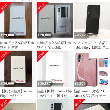
ィルム OverLay
Pro/Music 2/Voyage
Absorber 低反射 for ヌ
30/40/41用 プレミアム
ビア フリップ ツー 衝
レザーフリップウォレ
撃吸収 ブルーライトカ
ッ
ット
29,000
28,000
45,129
¥
¥
¥
nubia Flip 2 A404ZT ホ
nubia Flip 2 A404ZT ホ
ソフマップ 〔中古品〕
ワイト 本体
ワイト Y!mobile
nubia Flip 2 128GB ブラ
ック A404ZT Y!mobile
SIMフリー【349】
30,000
30,887
1,978
¥
¥
¥
【新品未使用】nubia
新品未開封 nubia Flip
新品 seninhi 対応 ZTE
Flip 2 ホワイト
2 ホワイト 折りたた
Nubia S 5G 用の ケース
みスマホ
手帳型 ヌビア s 5g
A403ZT スマホケース
職人仕様 手縫い革ケー