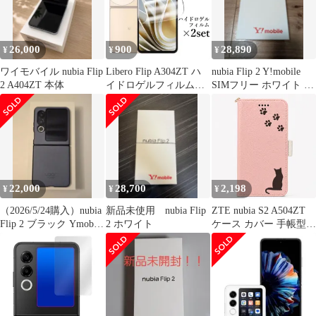
26,000
900
28,890
¥
¥
¥
ワイモバイル nubia Flip
Libero Flip A304ZT ハ
nubia Flip 2 Y!mobile
2 A404ZT 本体
イドロゲルフィルム
SIMフリー ホワイト 新
×2set nubia Flip 5G
品未使用
22,000
28,700
2,198
¥
¥
¥
（2026/5/24購入）nubia
新品未使用 nubia Flip
ZTE nubia S2 A504ZT
Flip 2 ブラック Ymobile
2 ホワイト
ケース カバー 手帳型
購入
猫 ねこ nubia S2ケース
nubia S2カバー ヌビア
S2ケース ヌビアS2カバ
ー "q-2m-27-dn03