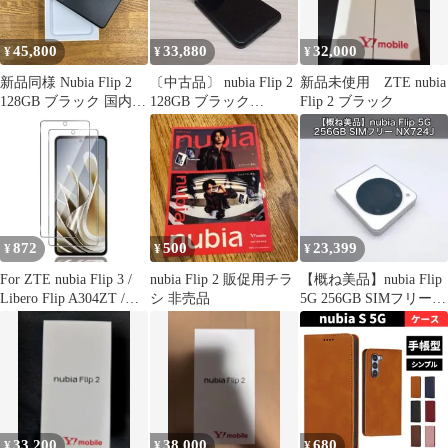
45,800
33,880
32,000
¥
¥
¥
新品同様 Nubia Flip 2
〔中古品〕 nubia Flip 2
新品未使用 ZTE nubia
128GB ブラック 国内版
128GB ブラック
Flip 2 ブラック
SIMフリー 送料無料
A404ZT
872
500
23,399
¥
¥
¥
For ZTE nubia Flip 3 /
nubia Flip 2 販促用チラ
【概ね美品】nubia Flip
Libero Flip A304ZT /
シ 非売品
5G 256GB SIMフリー
nubia Flip 5G / nubia
NX724J
Flip 2 A404ZT フィルム
Libero Flip/ヌビア Flip/
ヌビア Flip2 / ヌビア
Flip3 (メ
33,200
38,000
680
¥
¥
¥