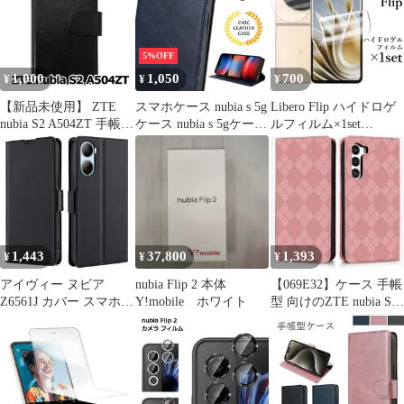
5%OFF
1,000
1,050
700
¥
¥
¥
【新品未使用】 ZTE
スマホケース nubia s 5g
Libero Flip ハイドロゲ
nubia S2 A504ZT 手帳型
ケース nubia s 5gケース
ルフィルム×1set
スマホ ケース PUレザ
nubia s 5g a403zt カード
A304ZT
ー スムースレザー (カ
収納 nubias5gケース ス
バー色ブラック) 無地
マホケースnubias5g ス
黒色 シンプル おしゃれ
マホカバー nubia s5g ケ
かわいい カード収納 携
ース zte nubia s 5g ネイ
帯カバー flip2-muji-
ビー
a504zt-bk
1,443
37,800
1,393
¥
¥
¥
アイヴィー ヌビア
nubia Flip 2 本体
【069E32】ケース 手帳
Z6561J カバー スマホケ
Y!mobile ホワイト
型 向けのZTE nubia S
ース libero5g4 リベロ
5G 人気 耐衝撃
5G4 手帳ケース 携帯カ
バー Ivy 適用 nubia
【BonwFzin】 ZTE 軽
量 ZTE 薄いケース