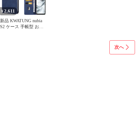
カラー zflip49-strap24-
a504zt-viol-viol
2,611
¥
新品 KWATUNG nubia
S2 ケース 手帳型 おし
ゃれ 肌感レザー スマホ
ケース ヌビアs2 ケース
手帳型 内蔵マグネット
次へ
耐衝撃 ZTE A504ZT 手
帳型ケース カード収納
スタンド機能 A504ZT
カバー 全面保護 6.7イ
ンチ対応 ブル