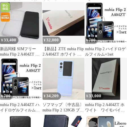
保護 カバー 耐衝撃 ス
×2set
マホケース スマホカバ
ー 透明 クリア 無地ケ
ース 無地カバー 送料無
料
33,400
32,000
700
¥
¥
¥
新品同様 SIMフリー
【新品】ZTE nubia Flip
nubia Flip 2 ハイドロゲ
nubia Flip 2 A404ZT ブ
2 A404ZT ホワイト 折
ルフィルム×1set
ラック スマホ ZTE 即
り畳み
日発送 土日祝発送OK
700
34,209
33,000
¥
¥
¥
nubia Flip 2 A404ZT ハ
ソフマップ 〔中古品〕
nubia Flip 2 A404ZT ホ
イドロゲルフィルム
nubia Flip 2 128GB ブル
ワイト ワイモバイ
×1set
ー A404ZT Y!mobile
ル 新品未使用
SIMフリー【262】