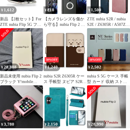
ZTE 炭素繊維調 ケース
PU ケース レザー
1,612
818
1,500
¥
¥
¥
A302ZT
新品 【2枚セット】For
【カメラレンズを傷か
ZTE nubia S2R / nubia
ZTE nubia Flip 5G フィ
ら守る】nubia Flip 2 カ
S2E / Z6305R / A507ZT
ルム ZTE Libero Flip
メラフィルム カメラ フ
手帳ケース 手帳型 ヌビ
(A304ZT) 6.9インチ 保
ィルム ヌビア フリップ
ア 手帳タイプ ケース
護フィルム 【Kibnco】
2 保護フィルム 高透明
カバー PUレザー カー
TPU製 貼り直し可 貼付
傷防止 汚れ防止 _c
ドポケット カード収納
簡単 スムースタッチ 気
サイドポケット スタン
泡なし キズ修復 高透過
ド機能 マグネット開閉
50%OFF
10%OFF
率 曲面を全面カバ
28,888
1,240
2,502
¥
¥
¥
新品未使用 nubia Flip 2
nubia S2R Z6305R ケー
nubia S 5G ケース 手帳
ブラック Y!mobile
ス 手帳型 ヌビア S2R
型 カード 収納 ストラ
Android
スマホケース 携帯ケー
ップ スタンド 付 スマ
ス くま くまさん クマ
ホケース 人工 皮 革 カ
こぐま 可愛い かわいい
バー nubiaS 5G ヌビア
バイカラー ブラウン 茶
S ５G A403ZT 対応
色 ペア カラー10
Corallo NU
3,780
2,150
28,990
¥
¥
¥