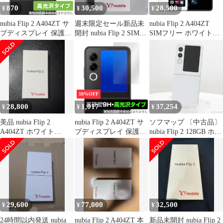
870
30,500
28,500
¥
¥
¥
nubia Flip 2 A404ZT サ
週末限定セール新品未
nubia Flip 2 A404ZT
ブディスプレイ 保護フ
開封 nubia Flip 2 SIMフ
SIMフリー ホワイト
ィルム OverLay Brilliant
リー ブラック
Android
for ヌビア フリップ ツ
ー 指紋がつきにくい 指
紋防止 高光沢
10%OFF
28,800
1,017
37,254
¥
¥
¥
美品 nubia Flip 2
nubia Flip 2 A404ZT サ
ソフマップ 〔中古品〕
A404ZT ホワイト
ブディスプレイ 保護フ
nubia Flip 2 128GB ホワ
Y!mobile
ィルム OverLay 9H
イト A404ZT
Brilliant for ヌビア フリ
Y!mobile【377】
ップ ツー 9H 高硬度 透
明 高光沢
29,600
77,000
32,500
¥
¥
¥
24時間以内発送 nubia
nubia Flip 2 A404ZT 本
新品未開封 nubia Flip 2