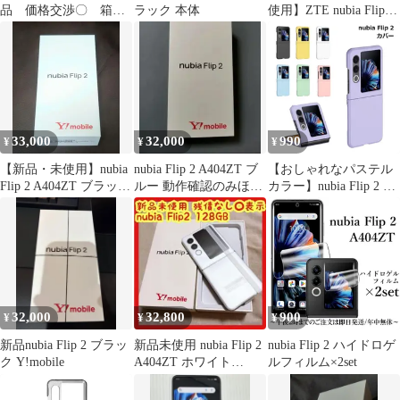
品 価格交渉〇 箱付
ラック 本体
使用】ZTE nubia Flip 2
き
ケース ストラップ付き
33,000
32,000
990
¥
¥
¥
【新品・未使用】nubia
nubia Flip 2 A404ZT ブ
【おしゃれなパステル
Flip 2 A404ZT ブラック
ルー 動作確認のみほぼ
カラー】nubia Flip 2 ケ
本体
未使用
ース かわいい ヌビア
フリップ2 カバー 耐衝
撃 傷防止 おしゃれ _c
32,000
32,800
900
¥
¥
¥
新品nubia Flip 2 ブラッ
新品未使用 nubia Flip 2
nubia Flip 2 ハイドロゲ
ク Y!mobile
A404ZT ホワイト
ルフィルム×2set
Y!mobile