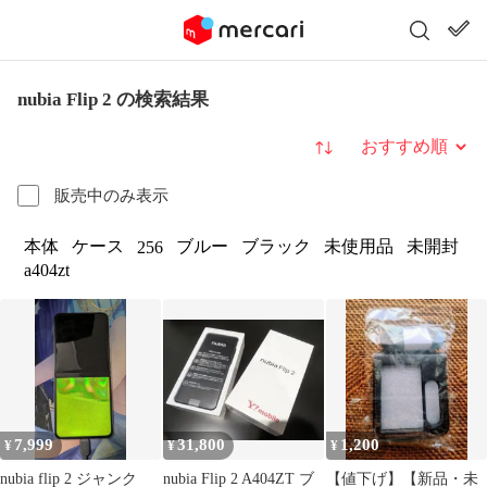
nubia Flip 2 の検索結果
並び替え
販売中のみ表示
本体
ケース
ブルー
ブラック
未使用品
未開封
256
a404zt
7,999
31,800
1,200
¥
¥
¥
nubia flip 2 ジャンク
nubia Flip 2 A404ZT ブ
【値下げ】【新品・未