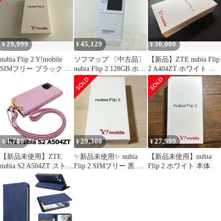
ス スタンド機能付き 財
布型 360度保護 耐衝撃
カード収納 レザー 多機
能 ベルトループ付き お
29,999
45,129
30,000
¥
¥
¥
しゃれ 携
nubia Flip 2 Y!mobile
ソフマップ 〔中古品〕
【新品】ZTE nubia Flip
SIMフリー ブラック 新
nubia Flip 2 128GB ホワ
2 A404ZT ホワイト 折
品
イト A404ZT
り畳み
Y!mobile【262】
1,780
29,300
27,999
¥
¥
¥
【新品未使用】ZTE
✨新品未使用✨ nubia
【新品未使用】nubia
nubia S2 A504ZT ストラ
Flip 2 SIMフリー 黒 ワ
Flip 2 ホワイト 本体
ップ付 手帳型スマホ ケ
イモバ 128GB
ース ショルダー (カバ
ー色バイオレット、ス
トラップ色バイオレッ
ト) カード収納 くすみ