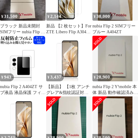
31,500
2,144
30,000
¥
¥
¥
ブラック 新品未開封
新品 【2 枚セット】For
nubia Flip 2 SIMフリー
SIMフリー nubia Flip 2
ZTE Libero Flip A304ZT
ブルー A404ZT
A404ZT
フィルム ZTE Libero
Flip/ZTE nubia Flip 5G
保護フィルム 手触り良
い 超薄型 柔らかい ケ
TPU製 自動修復 撥油性
気泡防止 ZTE Libero
943
3,437
28,900
¥
¥
¥
nubia Flip 2 A404ZT サ
【新品】 【1枚 アンチ
nubia Flip 2 Y!mobile 本
ブ液晶 液晶保護 フィル
グレア&指紋認証対
体 新品 動作確認済み
ム 互換品 反射防止 ノ
応】Libero Flip/nubia
SIMフリー
ングレア メール便送料
Flip 5G//ZTE nubia Flip2
無料
フィルム ZTE Libero
Flip/nubia Flip 5G 保護
フィルム TPU素材 3D
設計 サラサラ タッチ感
反
2,743
28,900
28,500