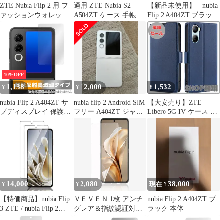
ZTE Nubia Flip 2 用 フ
適用 ZTE Nubia S2
【新品未使用】 nubia
ァッションウォレット
A504ZT ケース 手帳型
Flip 2 A404ZT ブラック
スマホケース ランヤー
手帳型ケース スマホケ
本体
ド付き
ース カバー 手帳型 PU
レザー カード収納 財布
型 耐衝撃 ケース マグ
ネット スタンド機能付
き 5色(適用 nubia s2
10%OFF
a504zt ケース手帳型)
1,138
12,000
1,532
¥
¥
¥
(グリーン)
nubia Flip 2 A404ZT サ
nubia flip 2 Android SIM
【大安売り】ZTE
ブディスプレイ 保護フ
フリー A404ZT ジャン
Libero 5G IV ケース 手
ィルム OverLay Plus
ク
帳型 ZTE リベロ 5G IV
Premium for ヌビア フ
A302ZT ケース ZTE
リップ ツー アンチグレ
nubia Ivy 手帳ケース
ア 高透過 指紋防止
libero5g4 カバー ヌビア
アイヴィー Z6561J スマ
ホケース リベロ5G4 携
帯カバー 適用
14,000
2,080
38,000
¥
¥
現在 ¥
【特価商品】nubia Flip
ＶＥＶＥＮ 1枚 アンチ
nubia Flip 2 A404ZT ブ
3 ZTE / nubia Flip 2
グレア＆指紋認証対応
ラック 本体
A404ZT / Libero Flip
Libero Flip/nubia 5G フ