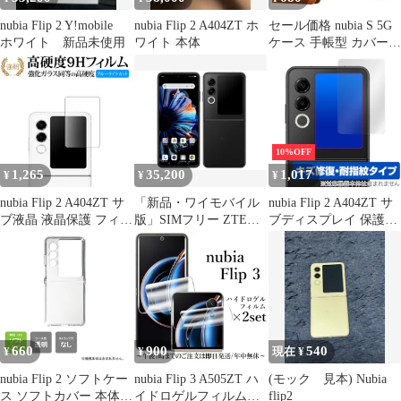
nubia Flip 2 Y!mobile
nubia Flip 2 A404ZT ホ
セール価格 nubia S 5G
ホワイト 新品未使用
ワイト 本体
ケース 手帳型 カバー
耐衝撃 ヌビアs5g
A403ZT ケース 手帳 ス
マホケース
10%OFF
1,265
35,200
1,017
¥
¥
¥
nubia Flip 2 A404ZT サ
「新品・ワイモバイル
nubia Flip 2 A404ZT サ
ブ液晶 液晶保護 フィル
版」SIMフリー ZTE
ブディスプレイ 保護フ
ム 互換品 強化ガラス
nubia Flip 2 A404ZT [ブ
ィルム OverLay Magic
と 同等の 高硬度9H ブ
ラック] 6GB/128GB
for ヌビア フリップ ツ
ルーライトカット クリ
ー 傷修復 耐指紋 指紋
ア光沢タイプ 改訂版 メ
防止 コーティング
ール便送料無料
660
900
540
¥
¥
現在 ¥
nubia Flip 2 ソフトケー
nubia Flip 3 A505ZT ハ
(モック 見本) Nubia
ス ソフトカバー 本体
イドロゲルフィルム
flip2