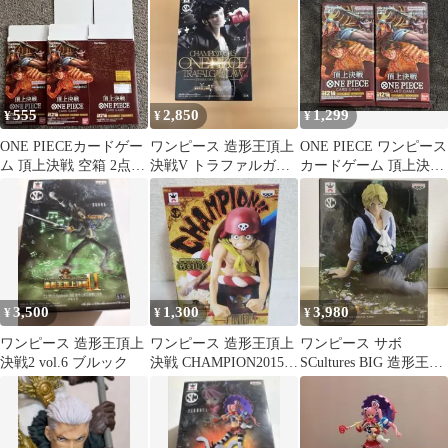
封
555
2,850
1,299
¥
¥
¥
ONE PIECEカードゲー
ワンピース 造形王頂上
ONE PIECE ワンピース
ム 頂上決戦 空箱 2点セ
決戦V トラファルガ
カードゲーム 頂上決戦
ット
ー・ロー
2パック
3,500
1,300
3,980
¥
¥
¥
ワンピース 造形王頂上
ワンピース 造形王頂上
ワンピース サボ
決戦2 vol.6 ブルック
決戦 CHAMPION2015
SCultures BIG 造形王頂
FILM GOLD ルフィ
上決戦 フィギュア