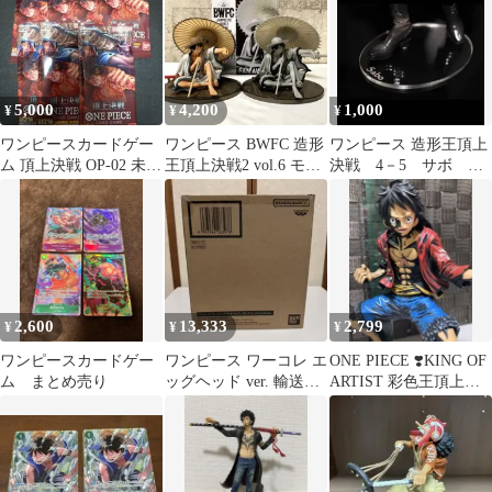
5,000
4,200
1,000
¥
¥
¥
ワンピースカードゲー
ワンピース BWFC 造形
ワンピース 造形王頂上
ム 頂上決戦 OP-02 未開
王頂上決戦2 vol.6 モン
決戦 4－5 サボ ア
封パック 7パック
キーDルフィ 2体セット
クリル台座 送料無料
2,600
13,333
2,799
¥
¥
¥
ワンピースカードゲー
ワンピース ワーコレ エ
ONE PIECE ❣️KING OF
ム まとめ売り
ッグヘッド ver. 輸送箱
ARTIST 彩色王頂上決
未開封
戦 ルフィ‼️