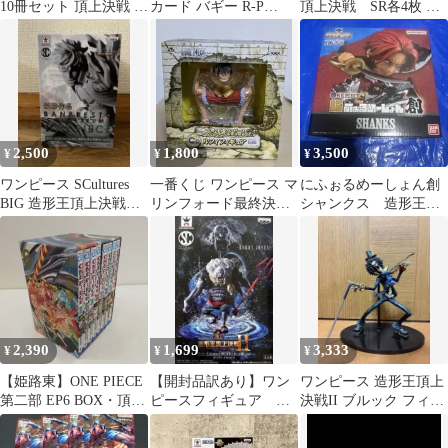
10冊セット 頂上決戦 初
カード バギー R-P
頂上決戦 SR各4枚 フ
版 帯 ジャンパラ
OP02-058
ルコンプ
2,500
1,800
3,500
¥
¥
¥
ワンピース SCultures
一番くじ ワンピース マ
にふぉるめーしょん創
BIG 造形王頂上決戦VI
リンフォード最終決戦
シャンクス 造形王頂
vol.6 マルコ
編 C賞 ルフィフィギュ
上決戦 SHANKS
ア
2,390
1,699
3,333
¥
¥
¥
【姫路東】ONE PIECE
【開封品訳あり】ワン
ワンピース 造形王頂上
第二部 EP6 BOX・頂上
ピースフィギュア 造
決戦II ブルック フィギ
戦争【207-0254hime】
形王頂上決戦II ボーデ
ュア
ィ・ジョーンズ