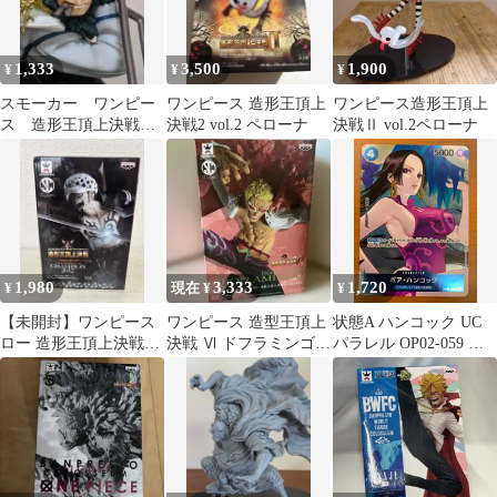
1,333
3,500
1,900
¥
¥
¥
スモーカー ワンピー
ワンピース 造形王頂上
ワンピース造形王頂上
ス 造形王頂上決戦
決戦2 vol.2 ペローナ
決戦Ⅱ vol.2ペローナ
Ⅵ vol.5 ⚠️箱なし
1,980
3,333
1,720
¥
現在 ¥
¥
【未開封】ワンピース
ワンピース 造型王頂上
状態A ハンコック UC
ロー 造形王頂上決戦
決戦 Ⅵ ドフラミンゴ
パラレル OP02-059 頂
CHAMPION2012
漫画 アニメ フィギュア
上決戦 BOX購入特典カ
ード ONE PIECE ワン
ピースカードゲーム