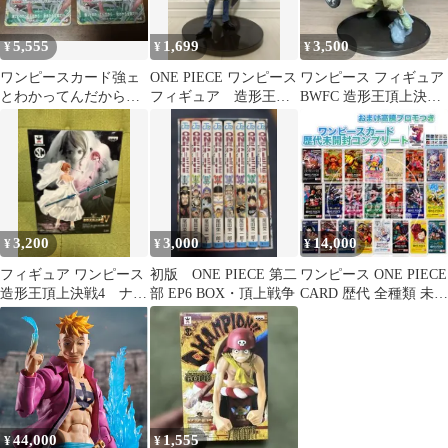
5,555
1,699
3,500
¥
¥
¥
ワンピースカード強ェ
ONE PIECE ワンピース
ワンピース フィギュア
とわかってんだから始
フィギュア 造形王頂
BWFC 造形王頂上決戦2
めから全開だ!!ルフィ
上決戦Ｖ トラファル
vol.2 ウソップ
プロモ
ガー・ロー
3,200
3,000
14,000
¥
¥
¥
フィギュア ワンピース
初版 ONE PIECE 第二
ワンピース ONE PIECE
造形王頂上決戦4 ナ
部 EP6 BOX・頂上戦争
CARD 歴代 全種類 未開
ミ スリラーバーク編
封 パック プロモ付
44,000
1,555
¥
¥