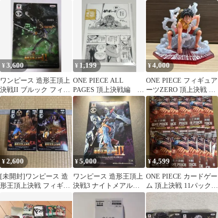
形王頂上決戦 フィギュ
ィ ストロングワールド
ラファルガー・ロー フ
ア
ィギュア
3,600
1,199
4,000
¥
¥
¥
ワンピース 造形王頂上
ONE PIECE ALL
ONE PIECE フィギュア
決戦II ブルック フィギ
PAGES 頂上決戦編 白
ーツZERO 頂上決戦 ル
ュア
ひげ
フィ ギア2 フィギュア
2,600
5,000
4,599
¥
¥
¥
[未開封]ワンピース 造
ワンピース 造形王頂上
ONE PIECE カードゲー
形王頂上決戦 フィギュ
決戦3 ナイトメアルフ
ム 頂上決戦 11パック
ア エネル ジャンゴ
ィ フィギュア 未開封
新品未開封