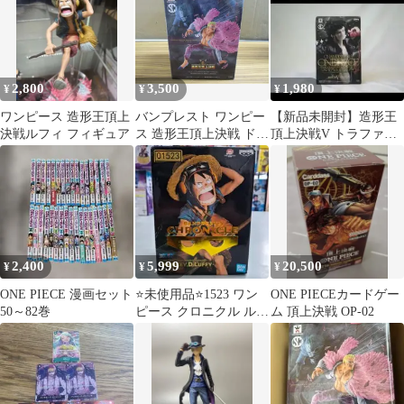
2,800
3,500
1,980
¥
¥
¥
ワンピース 造形王頂上
バンプレスト ワンピー
【新品未開封】造形王
決戦ルフィ フィギュア
ス 造形王頂上決戦 ドン
頂上決戦V トラファル
キホーテ・ドフラミン
ガー・ロー
ゴ 未開封品
2,400
5,999
20,500
¥
¥
¥
ONE PIECE 漫画セット
⭐未使用品⭐1523 ワン
ONE PIECEカードゲー
50～82巻
ピース クロニクル ルフ
ム 頂上決戦 OP-02
ィ 造形王頂上決戦Ⅳ