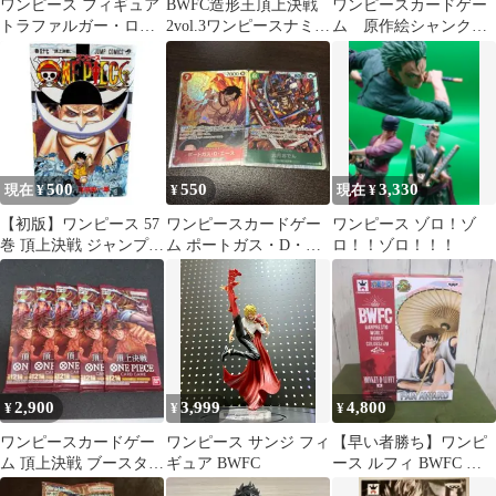
ワンピース フィギュア
BWFC造形王頂上決戦
ワンピースカードゲー
トラファルガー・ロー
2vol.3ワンピースナミフ
ム 原作絵シャンクス
サボ
ィギュア
シークレットパラレ
ル エースSRパラレル
500
550
3,330
現在 ¥
¥
現在 ¥
【初版】ワンピース 57
ワンピースカードゲー
ワンピース ゾロ！ゾ
巻 頂上決戦 ジャンプコ
ム ポートガス・D・エ
ロ！！ゾロ！！！
ミックス
ース 光月おでん
2,900
3,999
4,800
¥
¥
¥
ワンピースカードゲー
ワンピース サンジ フィ
【早い者勝ち】ワンピ
ム 頂上決戦 ブースター
ギュア BWFC
ース ルフィ BWFC 造
パック 5パック
形王頂上決戦2 フィギ