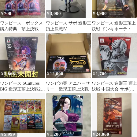
700
3,000
3,900
¥
¥
¥
ワンピース ボックス
ワンピース サボ 造形王
ワンピース 造形王頂上
購入特典 頂上決戦
頂上決戦Ⅳ
決戦 ドンキホーテ・ド
フラミンゴ フィギュア
3,666
12,000
1,700
¥
¥
¥
ワンピース SCultures
ワンピの実 アニバーサ
ワンピース 造形王 頂上
BIG 造形王頂上決戦2
リー 造形王頂上決戦
決戦 中国大会 サボ(原
ペローナ
型カラー)
5,999
1,200
24,000
¥
¥
¥