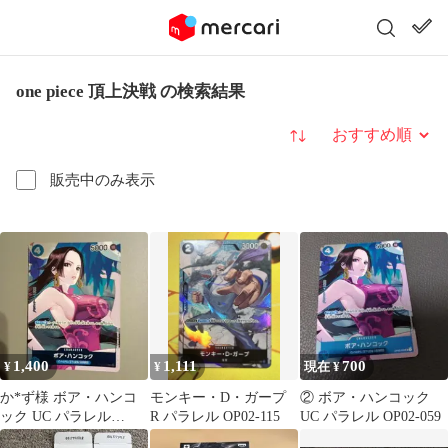
one piece 頂上決戦 の検索結果
並び替え
販売中のみ表示
1,400
1,111
700
¥
¥
現在 ¥
か*ず様 ボア・ハンコ
モンキー・D・ガープ
② ボア・ハンコック
ック UC パラレル
R パラレル OP02-115
UC パラレル OP02-059
OP02-059 頂上決戦 Box