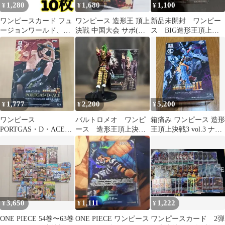
1,280
1,680
1,100
¥
¥
¥
ワンピースカード フュ
ワンピース 造形王 頂上
新品未開封 ワンピー
ージョンワールド、名
決戦 中国大会 サボ(通
ス BIG造形王頂上決
探偵コナンプラスチッ
常カラー)
戦3 vol.6 トラファルガ
クケース22
ー・ロー
1,777
2,200
5,200
¥
¥
¥
ワンピース
バルトロメオ ワンピ
箱痛み ワンピース 造形
PORTGAS・D・ACE造
ース 造形王頂上決戦
王頂上決戦3 vol.3 ナイ
形王頂上決戦
4 Vol.4 フィギュア
トメアルフィ フィギュ
SPECIAL 新品未開封
ア
3,650
1,111
1,222
¥
¥
¥
ONE PIECE 54巻〜63巻
ONE PIECE ワンピース
ワンピースカード 2弾