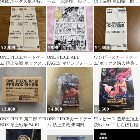
決戦 ボックス購入特典
ーム 英語版 ルフ
頂上決戦 尾田栄一郎
パック 3点
ィ エース 頂上決
帯付き
戦 ドン 2枚セット
2,999
999
1,800
¥
¥
¥
ONE PIECEカードゲー
ONE PIECE ALL
ワンピースカードゲー
ム 頂上決戦 ボックス購
PAGES マリンフォード
ム ボックス購入特典パ
入特典パック 4パック
頂上決戦編
ック 2種セット
3,800
4,800
1,500
¥
¥
¥
ONE PIECE 第二部 EP6
ONE PIECEカードゲー
ワンピース 造形王頂上
BOX 頂上戦争 54-61巻
ム 頂上決戦 未開封
決戦2 vol.1 しらほし姫
(全8冊)
BOX