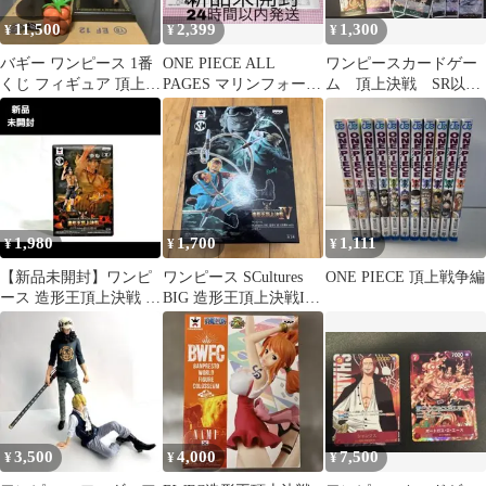
11,500
2,399
1,300
¥
¥
¥
バギー ワンピース 1番
ONE PIECE ALL
ワンピースカードゲー
くじ フィギュア 頂上決
PAGES マリンフォード
ム 頂上決戦 SR以下
戦
頂上決戦編
セット＋おまけ付き
1,980
1,700
1,111
¥
¥
¥
【新品未開封】ワンピ
ワンピース SCultures
ONE PIECE 頂上戦争編
ース 造形王頂上決戦 ポ
BIG 造形王頂上決戦IV
ートガス・D・エース
パウリー(未開封)
3,500
4,000
7,500
¥
¥
¥