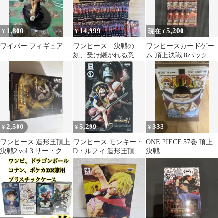
1,800
14,999
5,200
¥
¥
現在 ¥
ワイパー フィギュア
ワンピース 決戦の
ワンピースカードゲー
刻、受け継がれる意
ム 頂上決戦 8パック
思、神の島の冒険計60p
未開封未サーチ品
2,500
5,299
333
¥
¥
¥
ワンピース 造形王頂上
ワンピース モンキー・
ONE PIECE 57巻 頂上
決戦2 vol.3 サー・クロ
D・ルフィ 造形王頂上
決戦
コダイル
決戦4 vol.1 フィギュア