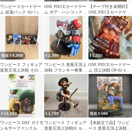
ワンピースカードゲー
ONE PIECEカードゲー
【テープ付き未開封】
ム 拡張パック 10パック
ム ボア・ハンコック
ONE PIECEカードゲー
セット
OP02-059 UC
ム 頂上決戦 OP-02 BOX
8,000
2,300
5,555
現在 ¥
¥
¥
ワンピース フィギュア
ワンピース 造形王頂上
ONE PIECEカードゲー
造形王頂上決戦 その他
決戦 フランキー将軍 フ
ム 頂上決戦 OP-02 4パ
まとめ売り
ィギュア
ック
14,999
2,799
500
¥
¥
現在 ¥
ワンピース DXF ガイモ
ワンピース フィギュア
【未組立て品】ワンピ
ン＆サーファンクル 造
造形王頂上決戦Ⅳ ルフ
ース 造形王頂上決戦 ト