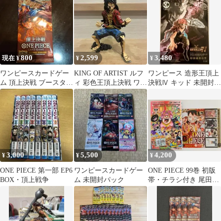
BANDAI
ュア
800
2,599
3,480
現在 ¥
¥
¥
ワンピースカードゲー
KING OF ARTIST ルフ
ワンピース 造形王頂上
ム 頂上決戦 ブースター
ィ 彩色王頂上決戦 ワン
決戦Ⅳ キッド 未開封新
パック
ピース フィギュア
品
3,000
5,500
4,200
¥
¥
¥
ONE PIECE 第一部 EP6
ワンピースカードゲー
ONE PIECE 99巻 初版
BOX・頂上戦争
ム 未開封パック
帯・チラシ付き 尾田栄
一郎 1st Print