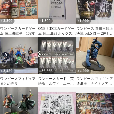
3,300
1,300
1,900
¥
¥
¥
ワンピースカードゲー
ONE PIECEカードゲー
ワンピース 造形王頂上
ム 頂上決戦等 169枚
ム 頂上決戦 ボックス購
決戦 vol.5 ロー 2体セッ
入特典パック
ト
3,450
36,666
4,000
¥
¥
¥
ワンピースフィギュア
ワンピースカード 英
ワンピース フィギュア
まとめ売り
語版 ルフィ エー
造形王 ナイトメアル
ス 頂上決戦 ド
フィ
ン 10枚セット