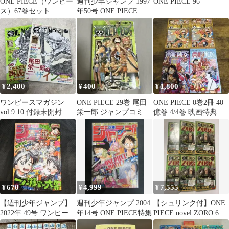
ONE PIECE（ワンピー
週刊少年ジャンプ 1997
ONE PIECE 96
ス）67巻セット
年50号 ONE PIECE 第
16話
2,400
400
1,800
¥
¥
¥
ワンピースマガジン
ONE PIECE 29巻 尾田
ONE PIECE 0巻2冊 40
vol.9 10 付録未開封
栄一郎 ジャンプコミッ
億巻 4/4巻 映画特典 4
クス
冊セット
670
4,999
7,555
¥
¥
¥
【週刊少年ジャンプ】
週刊少年ジャンプ 2004
【シュリンク付】ONE
2022年 49号 ワンピース
年14号 ONE PIECE特集
PIECE novel ZORO 6冊
親子ステッカー付録付
セット