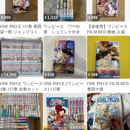
490
1,333
300
¥
¥
¥
ONE PIECE 115巻 尾田
ワンピース 77〜81
【未使用】ワンピース
栄一郎 ジャンプコミッ
巻 シュリンク付き
FILM RED 映画 入場者
クス
特典 4/4巻 UTA
14,900
450
500
¥
¥
¥
ONE PIECE ワンピース
ONE PIECE (ワンピー
ONE PIECE FILM RED
1巻-115巻 全巻セット
ス) 115巻
巻四十億