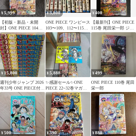
5,999
3,800
400
¥
¥
¥
【初版・新品・未開
ONE PIECE ワンピース
【最新刊】ONE PIECE
封】ONE PIECE 104巻
103〜109、112〜115巻
115巻 尾田栄一郎 ジャ
シュリンク付 帯付 チラ
セット
ンプコミックス
シ付
15,800
5,888
499
¥
¥
¥
週刊少年ジャンプ 2026
✨感謝セール✨ONE
ONE PIECE 110巻 尾田
年33号 ONE PIECE付録
PIECE 22~32巻マガジ
栄一郎
カード付 11冊
ンvol2・3レッドイエロ
ー
500
390
880
¥
¥
¥