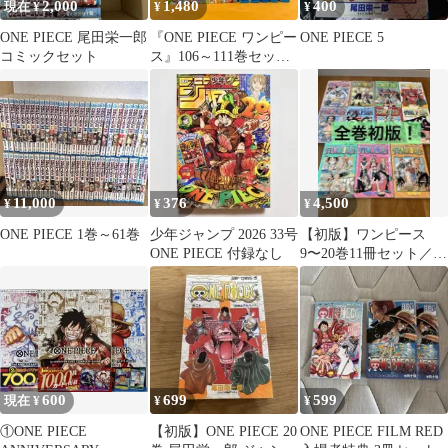
2,000
1,480
400
現在 ¥
¥
¥
ONE PIECE 尾田栄一郎
『ONE PIECE ワンピー
ONE PIECE 5
コミックセット
ス』106～111巻セット
レンタル使用済コミッ
ク
11,000
376
4,500
¥
¥
¥
ONE PIECE 1巻～61巻
少年ジャンプ 2026 33号
【初版】ワンピース
ONE PIECE 付録なし
9〜20巻11冊セット／尾
田栄一郎
600
699
599
現在 ¥
¥
¥
①ONE PIECE
【初版】ONE PIECE 20
ONE PIECE FILM RED