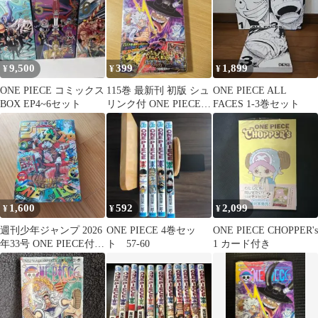
9,500
399
1,899
¥
¥
¥
ONE PIECE コミックス
115巻 最新刊 初版 シュ
ONE PIECE ALL
BOX EP4~6セット
リンク付 ONE PIECE
FACES 1-3巻セット
ワンピース
1,600
592
2,099
¥
¥
¥
週刊少年ジャンプ 2026
ONE PIECE 4巻セッ
ONE PIECE CHOPPER's
年33号 ONE PIECE付録
ト 57-60
1 カード付き
付