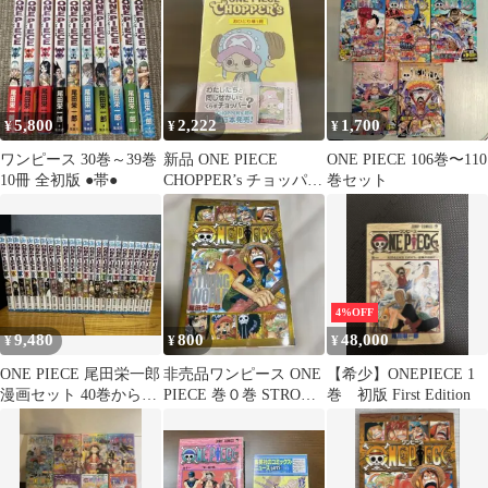
き
5,800
2,222
1,700
¥
¥
¥
ワンピース 30巻～39巻
新品 ONE PIECE
ONE PIECE 106巻〜110
10冊 全初版 ●帯●
CHOPPER’s チョッパー
巻セット
ズカード付き
4%OFF
9,480
800
48,000
¥
¥
¥
ONE PIECE 尾田栄一郎
非売品ワンピース ONE
【希少】ONEPIECE 1
漫画セット 40巻から63
PIECE 巻０巻 STRONG
巻 初版 First Edition
巻
WORLD 映画特典