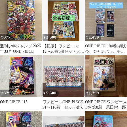
ト 関連本3冊
377
3,500
1,490
¥
¥
¥
週刊少年ジャンプ 2026
【初版】ワンピース
ONE PIECE 104巻 初版
年33号 ONE PIECE
12〜20巻8冊セット／尾
帯、ジャンパラ、チラ
田栄一郎
シ付き 尾田栄一郎
379
5,500
1,399
¥
¥
¥
ONE PIECE 115
ワンピースONE PIECE
ONE PIECE ワンピース
91〜110巻 セット売り
1巻 第8刷 尾田栄一郎