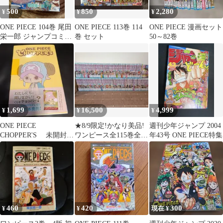
500
850
2,280
¥
¥
¥
ONE PIECE 104巻 尾田
ONE PIECE 113巻 114
ONE PIECE 漫画セット
栄一郎 ジャンプコミッ
巻 セット
50～82巻
クス 初版
1,699
16,500
4,999
¥
¥
¥
ONE PIECE
★8/9限定!かなり美品!
週刊少年ジャンプ 2004
CHOPPER'S 未開封
ワンピース全115巻全巻
年43号 ONE PIECE特集
カード付
セット!★
460
420
300
¥
¥
現在 ¥