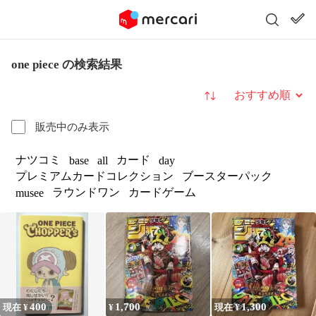
one piece の検索結果
並び替え
販売中のみ表示
ナツコミ
カード
base
all
day
プレミアムカードコレクション
ブースターパック
ラウンドワン
カードゲーム
musee
400
1,700
1,300
現在 ¥
¥
現在 ¥