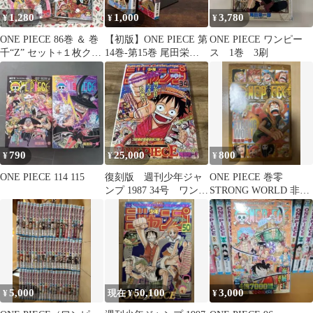
1,280
1,000
3,780
¥
¥
¥
ONE PIECE 86巻 ＆ 巻
【初版】ONE PIECE 第
ONE PIECE ワンピー
千“Z” セット+１枚クリ
14巻-第15巻 尾田栄一
ス 1巻 3刷
アファイル
郎 1stEdition
790
25,000
800
¥
¥
¥
ONE PIECE 114 115
復刻版 週刊少年ジャ
ONE PIECE 巻零
ンプ 1987 34号 ワンピ
STRONG WORLD 非売
ース
品
5,000
50,100
3,000
¥
現在 ¥
¥