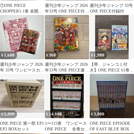
①ONE PIECE
週刊少年ジャンプ 2026
週刊少年ジャンプ 33号
CHOPPER's 1巻 未開封
年33号 ONE PIECE付録
ONE PIECE付録付
付録付き/ワンピース
カード付
1,680
360
1,980
¥
¥
¥
週刊少年ジャンプ 2026
週刊少年ジャンプ 2026
【帯、ジャンコミ付
年 33号 ワンピースカー
年33号 ONE PIECE連載
き】ONE PIECE 61巻
ド付録 1枚 未使用
29周年記念号雑誌のみ
初版
5,999
14,800
3,000
¥
¥
¥
ONE PIECE 第一部 EP1
1〜115巻 ワンピース
ONE PIECE EPISODE
EP2 BOXセット
ONE PIECE 全巻セッ
OF EAST BLUE BOX