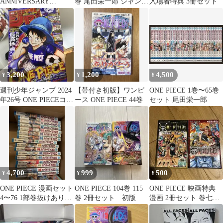
ANNIVERSARY
巻 尾田栄一郎 ジャンプ
入場者特典 3冊セット
COMPLETE GUID 3冊
コミックス
3,200
1,200
4,500
¥
¥
¥
週刊少年ジャンプ 2024
【帯付き初版】ワンピ
ONE PIECE 1巻〜65巻
年26号 ONE PIECEコラ
ース ONE PIECE 44巻
セット 尾田栄一郎
ボ
4,700
999
500
¥
¥
¥
ONE PIECE 漫画セット
ONE PIECE 104巻 115
ONE PIECE 映画特典
4〜76 1部巻抜けあり40
巻 2冊セット 初版
漫画 2冊セット 巻七七
億巻付き マンガ
七 巻壱萬八拾九