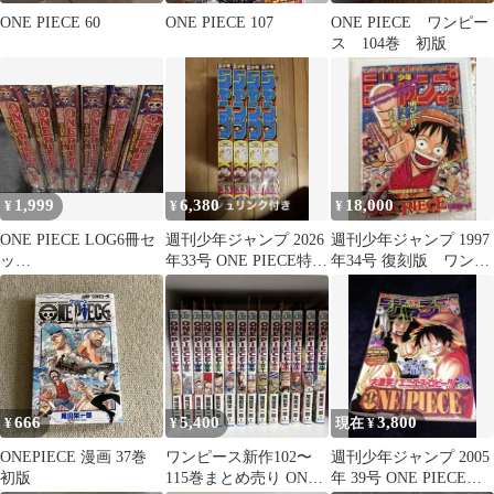
ONE PIECE 60
ONE PIECE 107
ONE PIECE ワンピー
ス 104巻 初版
1,999
6,380
18,000
¥
¥
¥
ONE PIECE LOG6冊セ
週刊少年ジャンプ 2026
週刊少年ジャンプ 1997
ッ
年33号 ONE PIECE特集
年34号 復刻版 ワンピ
ト
4冊セット
ース
★送料の関係上バラ
不可★
666
5,400
3,800
¥
¥
現在 ¥
ONEPIECE 漫画 37巻
ワンピース新作102〜
週刊少年ジャンプ 2005
初版
115巻まとめ売り ONE
年 39号 ONE PIECE