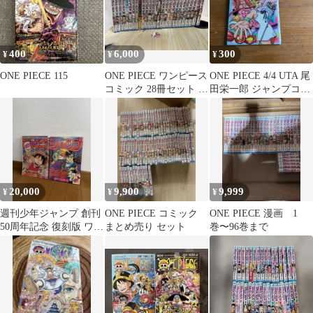
400
6,000
300
¥
¥
¥
ONE PIECE 115
ONE PIECE ワンピース
ONE PIECE 4/4 UTA 尾
コミック 28冊セット 未
田栄一郎 ジャンプコミ
開封 シュリンク付き
ックス
20,000
9,900
9,999
¥
¥
¥
週刊少年ジャンプ 創刊
ONE PIECE コミック
ONE PIECE 漫画 1
50周年記念 復刻版 ワン
まとめ売り セット
巻〜96巻まで
ピース