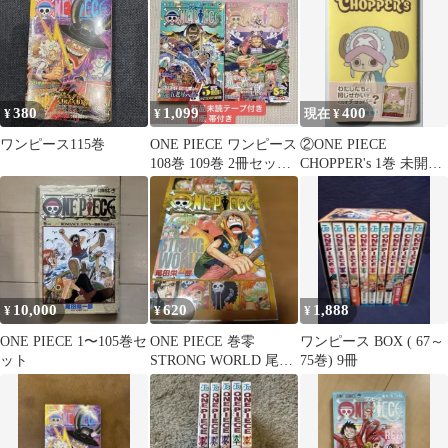
380
1,099
400
¥
¥
現在 ¥
ワンピース115巻
ONE PIECE ワンピース
②ONE PIECE
108巻 109巻 2冊セット
CHOPPER's 1巻 未開封
初版 帯付き
付録付き/ワンピース
10,000
620
1,888
¥
¥
¥
ONE PIECE 1〜105巻セ
ONE PIECE 巻零
ワンピース BOX ( 67～
ット
STRONG WORLD 尾田
75巻) 9冊
栄一郎 非売品