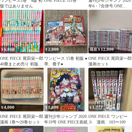
ワンピース2巻 4版 初
ONE PIECE 111巻
週刊少年ジャンプ 2020
版ではありません
年6・7合併号 ONE
PIECE巻頭カラー
6,800
2,000
12,000
¥
¥
現在 ¥
ONE PIECE 尾田栄一郎
ワンピース 15巻 初版 ●
ONE PIECE 尾田栄一郎
40冊まとめ売り 初版セ
帯、冊子●
漫画セット
ット
4,000
1,000
1,777
¥
¥
¥
ONE PIECE 尾田栄一郎
週刊少年ジャンプ 2020
ONE PIECE ワンピー
漫画 1巻〜20巻セット
年19号 ONE PIECE表紙
ス 漫画 103〜109