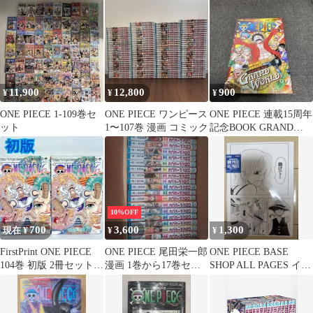
PIECE 漫画 セット
巻頭カラー はがき付き
11,900
12,800
900
¥
¥
¥
ONE PIECE 1-109巻セ
ONE PIECE ワンピース
ONE PIECE 連載15周年
ット
1〜107巻 漫画 コミック
記念BOOK GRAND
WORLD
10%OFF
700
3,600
1,300
現在 ¥
¥
¥
FirstPrint ONE PIECE
ONE PIECE 尾田栄一郎
ONE PIECE BASE
104巻 初版 2冊セット
漫画 1巻から17巻セッ
SHOP ALL PAGES イー
ワンピース
ト
ストブルー編