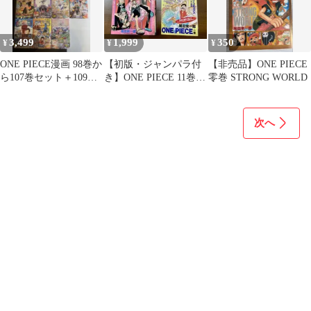
3,499
1,999
350
¥
¥
¥
ONE PIECE漫画 98巻か
【初版・ジャンパラ付
【非売品】ONE PIECE
ら107巻セット＋109
き】ONE PIECE 11巻
零巻 STRONG WORLD
巻 (計11冊セット)
尾田栄一郎 ワンピース
次へ