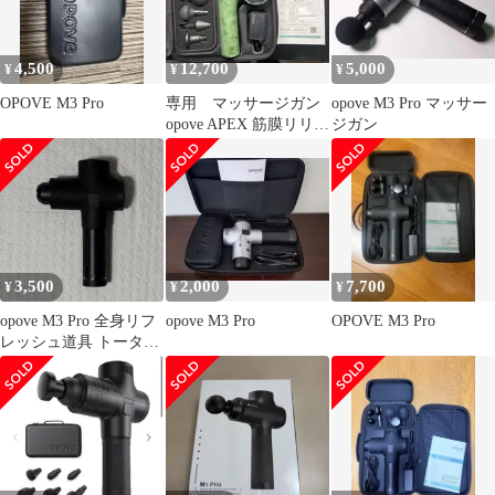
4,500
12,700
5,000
¥
¥
¥
OPOVE M3 Pro
専用 マッサージガン
opove M3 Pro マッサー
opove APEX 筋膜リリー
ジガン
スガン
3,500
2,000
7,700
¥
¥
¥
opove M3 Pro 全身リフ
opove M3 Pro
OPOVE M3 Pro
レッシュ道具 トータル
ボディケア 14mm振幅