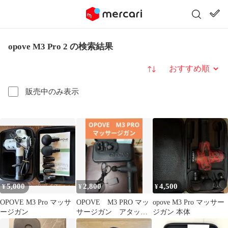
opove M3 Pro 2 の検索結果
並び替え
販売中のみ表示
5,000
2,800
4,500
¥
¥
¥
OPOVE M3 Pro マッサ
OPOVE M3 PRO マッ
opove M3 Pro マッサー
ージガン
サージガン アタッチ
ジガン 本体
メント付き ハードケー