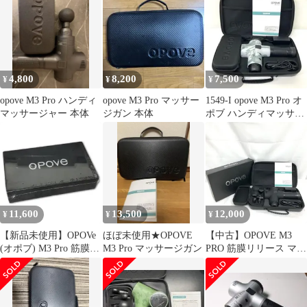
ス収納
4,800
8,200
7,500
¥
¥
¥
opove M3 Pro ハンディ
opove M3 Pro マッサー
1549-I opove M3 Pro オ
マッサージャー 本体
ジガン 本体
ポブ ハンディマッサー
ジャー
11,600
13,500
12,000
¥
¥
¥
【新品未使用】OPOVe
ほぼ未使用★OPOVE
【中古】OPOVE M3
(オポブ) M3 Pro 筋膜リ
M3 Pro マッサージガン
PRO 筋膜リリース マッ
リース マッサージガン
サージガン
M80602-11