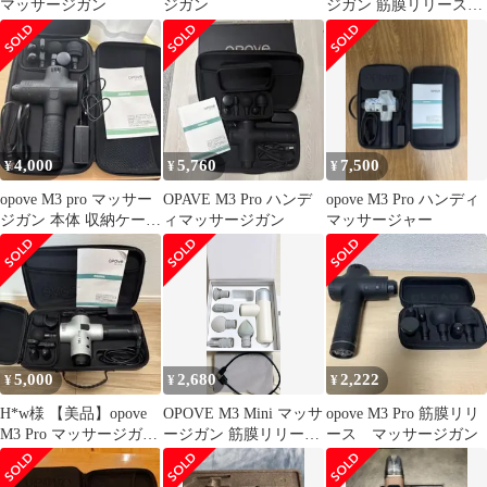
マッサージガン
ジガン
ジガン 筋膜リリースガ
ン
4,000
5,760
7,500
¥
¥
¥
opove M3 pro マッサー
OPAVE M3 Pro ハンデ
opove M3 Pro ハンディ
ジガン 本体 収納ケース
ィマッサージガン
マッサージャー
付き
5,000
2,680
2,222
¥
¥
¥
H*w様 【美品】opove
OPOVE M3 Mini マッサ
opove M3 Pro 筋膜リリ
M3 Pro マッサージガン
ージガン 筋膜リリース
ース マッサージガン
筋膜リリース 専用ケ
軽量 動作確認済 美
品