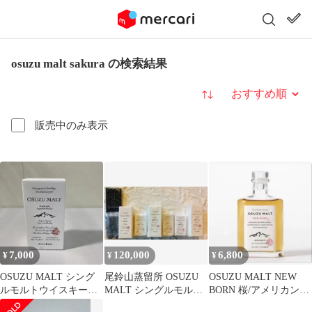
osuzu malt sakura の検索結果
並び替え
販売中のみ表示
7,000
120,000
6,800
¥
¥
¥
OSUZU MALT シング
尾鈴山蒸留所 OSUZU
OSUZU MALT NEW
ルモルトウイスキー
MALT シングルモルト
BORN 桜/アメリカンオ
200ml
ウイスキー
ーク樽 27カ月熟成