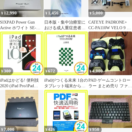
12,990
1,456
5,000
¥
¥
¥
SIXPAD Power Gun
日本版・集中治療室に
CATEYE PADRONE+
Active ホワイト SE-
おける成人重症患者に
CC-PA110W VELO 9 2
BW-02A
対する痛み・不穏・せ
台セット
ん妄管理のための臨床
ガイドライン 日本集中
治療医学会J-PADガイ
ドライン
300
672
4,000
¥
¥
¥
iPadはかどる! 便利技
iPadがつくる未来 1台の
PAD ゲームコントロー
2020 (iPad Pro/iPad
タブレット端末から始
ラー まとめ売り ファイ
mini/iPad Air/iPad全モデ
まるビジネス&ライフ
ティングコマンダー
ル対応) [単行本（ソフ
スタイル革命 (アスキ
PS4純正
トカバー）]
ー新書 188) 大谷和利
standards_02
著_02
7,000
426
950
¥
¥
¥