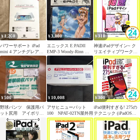
学研パブリッシング_02
1,200
3,000
310
¥
¥
¥
パワーサポート iPad
エニックス E:PADII
神速iPadデザイン~ ク
mini 4 アンチグレアフ
EMP-3 Woody-Rinn マ
リエイティブワークが
ィルムセット PMM-02
ウスパッド
はかどる技とアイデア!
pasto_02
500
10,008
300
¥
¥
¥
野球パンツ 保護用パ
アサヒニューパット
iPad便利すぎる! 275の
ット尻用 アイボリー
100 NPAT-02TN屋外用
テクニック (iPadOS対
ジュニア用
応版!) [大型本] 河本
亮、 小暮 ひさのり、
小原 裕太; standards_02