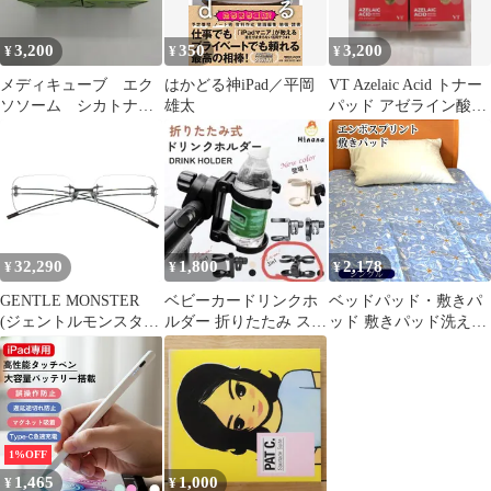
3,200
350
3,200
¥
¥
¥
メディキューブ エク
はかどる神iPad／平岡
VT Azelaic Acid トナー
ソソーム シカトナー
雄太
パッド アゼライン酸
パッド
２個セット おまけ
32,290
1,800
2,178
¥
¥
¥
GENTLE MONSTER
ベビーカードリンクホ
ベッドパッド・敷きパ
(ジェントルモンスタ
ルダー 折りたたみ スマ
ッド 敷きパッド洗え
ー) 2025 BOLDコレク
ホ 3in1 ブラック
る サッカー織り エン
ション Tetra 02 リムレ
ボス加工涼感敷きパッ
スメガネ シルバー
ド ベッドパッド シン
グル100×205cm 四隅ゴ
ム付き 02sk-enbosu-
pads_2259
1%OFF
1,465
1,000
¥
¥