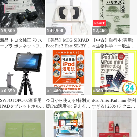
クス【日本語説明書付
き】TIME-02 (グレー)
[ブラック]
5%OFF
5,500
49,500
2,460
¥
¥
¥
新品 トヨタ純正 70 ス
【美品】MTG SIXPAD
【中古】単行本(実用)
ープラ ボンネットフー
Foot Fit 3 Heat SE-BY-
≪生物科学・一般生物
ドストッパー フードバ
02A ホワイト シックス
学≫ ハリネズミ大全 /
ンパ 左右 JZA70
パッド フットフィット
パット・モリス / 森田
SUPRA MK3 Bonnet
3 ヒート 本体
哲夫
Hood Fender Rubber
Cushion Pad Set
6,350
1,480
300
¥
¥
¥
SWFOTOPC-02産業用
今日から使える!特別支
iPad Air&iPad mini 便利
IPADタブレットホルダ
援iPad活用法: 見える・
すぎる! 230のテクニッ
ーipadpro三脚テーブル
わかる・できる・使え
ク (超トリセツ) [大型
アダプターケース付
る111のアイデア 内田
本] [Jun 26， 2014]
IPAD対応
義人,加藤悦子,佐藤里美
standards_02
(中古)