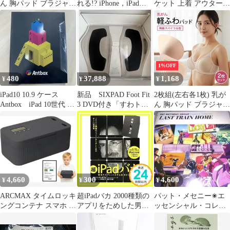
ん 胸パッド ブラジャー
れる!? iPhone，iPadだ
ケット 上着 アウター
対応 2枚組 ブラパッド
けじゃない。 (超☆サ
ジャケット 肩パット ベ
全摘 パット 乳がん パ
プライズ) 竹内 薫; 神尾
ージュ M
ット 全摘術専用 ウレタ
寿_02
ンパッド 乳がん用 パッ
ド 胸 パッド 乳がん 人
工 乳房 乳がん 全 摘 バ
1%OFF
スト補正 左胸 右胸 ブ
480
37,888
1,168
¥
¥
¥
ラジャー対応 バスト補
正
iPad10 10.9 ケース
新品 SIXPAD Foot Fit
2枚組(左右各1枚) 乳が
Antbox iPad 10世代 ゆ
3 DVD付き「すわトレ
ん 胸パッド ブラジャー
うパケット
2」
対応 2枚組 ブラパッド
全摘 パット 乳がん パ
ット 全摘術専用 ウレタ
ンパッド 乳がん用 パッ
ド 胸 パッド 乳がん 人
工 乳房 乳がん 全 摘 バ
スト補正 左胸 右胸 ブ
4,660
300
4,600
¥
¥
¥
ラジャー対応 バスト補
正
ARCMAX タイムロッキ
超iPadバカ 2000種類の
パット・メセニー✬エ
ングコンテナ スマホ ロ
アプリをためした男の
ッセンシャル・コレク
ック デジタルデトック
すごい活用術 美崎 栄一
ション~ラスト・トレイ
ス スマホ金庫 禁欲ボッ
郎_02
ン・ホーム -