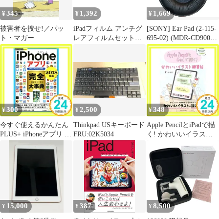
345
1,392
1,669
¥
¥
¥
被害者を捜せ!／パッ
iPadフィルム アンチグ
[SONY] Ear Pad (2-115-
ト・マガー
レアフィルムセット
695-02) (MDR-CD900ST
POWER SUPPORT
用純正イヤーパッド)
PRC-02 iPad Pro11
iPadAir 4th 対応
300
2,500
348
¥
¥
¥
今すぐ使えるかんたん
Thinkpad USキーボード
Apple PencilとiPadで描
PLUS+ iPhoneアプリ 完
FRU:02K5034
く! かわいいイラスト
全大事典 2018年版
練習帖 (2019年版) [単
[iPad/iPod touch対応]
行本] かほり_02
[Sep 13, 2017] 田中 拓
也、 阿久津 良和; 永田
一八_02
15,000
387
8,500
¥
¥
¥