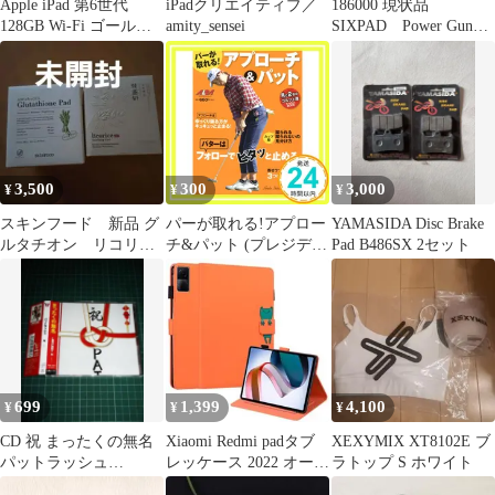
Apple iPad 第6世代
iPadクリエイティブ／
186000 現状品
128GB Wi-Fi ゴールド
amity_sensei
SIXPAD Power Gun
本体_02
Active SE-BW-02A ホワ
イト
3,500
300
3,000
¥
¥
¥
スキンフード 新品 グ
パーが取れる!アプロー
YAMASIDA Disc Brake
ルタチオン リコリス
チ&パット (プレジデン
Pad B486SX 2セット
トナー パッド 2種
トムック ALBA
TROSS-VIEW月に2回
のゴルフ上達) [Apr
05， 2021]_02
699
1,399
4,100
¥
¥
¥
CD 祝 まったくの無名
Xiaomi Redmi padタブ
XEXYMIX XT8102E ブ
パットラッシュ
レッケース 2022 オート
ラトップ S ホワイト
PATLASH ◎
スリープ機能