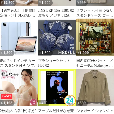
19,800
1,900
999
¥
¥
¥
【送料込み】【期間限
JINS LRF-15A-338C 02
タブレット用 三つ折り
定値下げ】SIXPAD シ
度あり メガネ 512A
スタンドケース ゴール
ックスパッド The Bike
ド
Smart ホワイト「SE-
BR-02A」フィットネス
バイク
1,500
1,800
1,000
¥
¥
¥
iPad Pro 11インチ ケー
ブラショーツセット
国内盤CD★パット・メ
ス スタンド付き ソフト
H80 02
セニー/Pat Metheny■ シ
スカイブルー
ークレット・ストーリ
ー - パット・メセニー
【MVCG87/4988067006
868】P77132
1%OFF
1,168
420
399
¥
¥
¥
2枚組(左右各1枚) 乳が
アップルだけがなぜ売
ジャガード シャツジャ