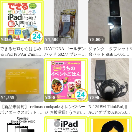
ミングパッド 60枚 新品
ク８枚＋パッド２枚
わかる・できる・使え
セット売り
る111のアイデア
338
1,500
8,000
¥
¥
¥
できるゼロからはじめ
DAYTONA ゴールデン
ジャンク タブレット3
る iPad Pro/Air 2/mini 4
パッド 68277 ブレーキ
台セット dtab L-06C、
超入門 (できるシリー
パッド
d-02H.p-08D
ズ) [Dec 18， 2015] 法
林 岳之? 白根 雅彦; で
きるシリーズ編集部_02
1,555
300
890
¥
¥
¥
【新品未開封】 celimax
cookpad×オレンジペー
N-12/IBM ThinkPad用
ポアダークスポット ブ
ジ お披露目! うちのイ
ACアダプタ02K6753
ライトニングパッド 40
ベントごはん (オレン
16V/4.5A
枚
ジページブックス) [ム
ック]_02