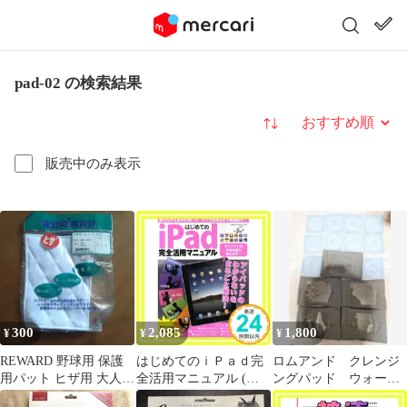
pad-02 の検索結果
並び替え
販売中のみ表示
300
2,085
1,800
¥
¥
¥
REWARD 野球用 保護
はじめてのｉＰａｄ完
ロムアンド クレンジ
用パット ヒザ用 大人用
全活用マニュアル (学
ングパッド ウォータ
AC-02
研コンピュータムック)
ークッション02