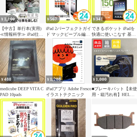
1,100
567
341
¥
¥
¥
【中古】単行本(実用)
iPad 2パーフェクトガイ
できるポケット iPadを
≪情報科学≫ iPad仕事
ド マックピープル編集
快適に使いこなす 基本
術!2022
部_02
&活用ワザ150 松村太
郎; できるシリーズ編集
部_02
480
1,288
1,000
¥
¥
¥
medicube DEEP VITA C
iPadアプリ Adobe Fresco
■ブレーキパット【未使
PAD 10pads
イラストテクニック
用・箱汚れ有】HELLA
PAGID 8DB 355 018-
751 棚2-11-2