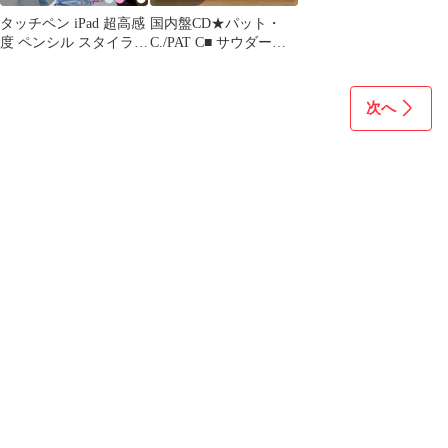
タッチペン iPad 超高感
国内盤CD★パット・
度 ペンシル スタイラス
C./PAT C■ サウダー
ペン 極細 Type-C充電
ジ・スィート
A16 第11世代 9876 第10
【RBCS2011/454593312
世代 iPad Air Pro 12.9
0112】Z51906
次へ
11インチ 13インチ iPad
mini7 Air5 Air4 mini6 磁
気吸着