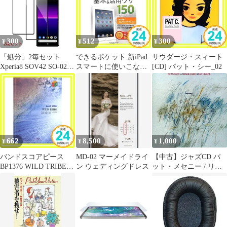
300
512
300
¥
¥
¥
「処分」2毎セット
できるポケット 新iPad
サウダージ・スィート
Xperia8 SOV42 SO-02M
スマートに使いこなす
[CD] パット・シー_02
902SO 保護フィルム 強
基本＆活用ワザ
化ガラス保護フィルム
150［第3世代4G＆Wi-Fi
フィルム 安い 人気 透
モデル対応］ 法林 岳
明 黒
之? 橋本 保? 清水 理史?
白根 雅彦; できるシリ
ーズ編集部_02
662
8,500
1,000
¥
¥
¥
バンドスコアピース
MD-02 マーメイドライ
【中古】ジャズCD パ
BP1376 WILD TRIBE /
ン ウェディングドレス
ット・メセニー / リジ
ACE OF SPADES [楽譜]
ョイシング
[Nov 09， 2012] -_02