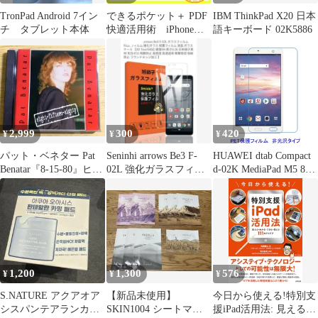
TronPad Android 7イン
できるポケット＋ PDF
IBM ThinkPad X20 日本
チ タブレット本体
快適活用術 iPhone＆
語キーボード 02K5886
iPad＆スキャナーで資
料や電子書籍を活用す
るテクニック (できる
ポケット+) Kei_1、 石
塚裕昭; できるシリーズ
編集部_02
2,999
300
420
¥
¥
¥
パット・ベネター Pat
Seninhi arrows Be3 F-
HUAWEI dtab Compact
Benatar『8-15-80』ヒッ
02L 強化ガラスフィル
d-02K MediaPad M5 8イ
ト曲網羅のライヴ盤
ム 1枚
ンチ 【PET素材】 液晶
保護フィルム 非光沢 指
紋防止 F858
1,200
1,300
576
¥
¥
¥
S.NATURE アクアオア
【新品未使用】
今日から使える!特別支
シスパンテアランカー
SKIN1004 シートマス
援iPad活用法: 見える・