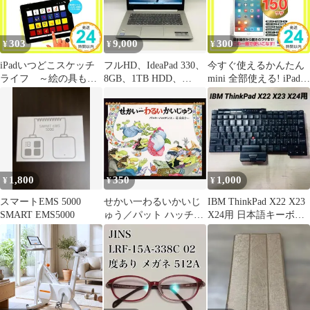
303
9,000
300
¥
¥
¥
iPadいつどこスケッチ
フルHD、IdeaPad 330、
今すぐ使えるかんたん
ライフ ～絵の具もペ
8GB、1TB HDD、
mini 全部使える! iPad
ンもいらないお気楽イ
Office搭載
150ワザ[Pro/Air/mini対
ラスト生活 (コノマド)
応版] リンクアップ_02
Necojita_02
1,800
350
1,000
¥
¥
¥
スマートEMS 5000
せかい一わるいかいじ
IBM ThinkPad X22 X23
SMART EMS5000
ゅう／パット ハッチン
X24用 日本語キーボー
ス
ド