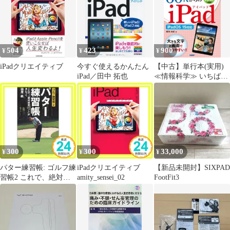
744】P77149
504
423
900
¥
¥
¥
iPadクリエイティブ
今すぐ使えるかんたん
【中古】単行本(実用)
iPad／田中 拓也
≪情報科学≫ いちばん
やさしい60代からの
iPad / 増田由紀
300
300
33,000
¥
¥
¥
パター練習帳: ゴルフ練
iPadクリエイティブ
【新品未開封】SIXPAD
習帳2 これで、絶対感
amity_sensei_02
FootFit3
覚パットが身につく
[Dec 01, 2000] 田原 紘
_02