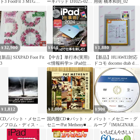
ト3 FootFit 3 MTG
ーキパッド D1025-02
用術 橋本和則_02
SIXPAD
車用品
32,900
660
1,880
¥
¥
¥
[新品] SIXPAD Foot Fit
【中古】単行本(実用)
【新品】HUAWEI対応
3
≪情報科学≫ iPad仕事
ドコモ docomo dtab d-
術!2024
01j d-02k MediaPad M3
M5 8.4 交換用バッテリ
ー HB2899C0ECW
3.82V 4980mAh 工具付
1,812
1,000
900
¥
¥
¥
CD／パット・メセニー
国内盤CD★パット・メ
パット・メセニー・グ
／フロム・ディス・プ
セニー/Pat Metheny■ レ
ループ『IMAGINARY
レイス
ター・フロム・ホーム
DAY LIVE』DVD1998
【22P22874/4988014728