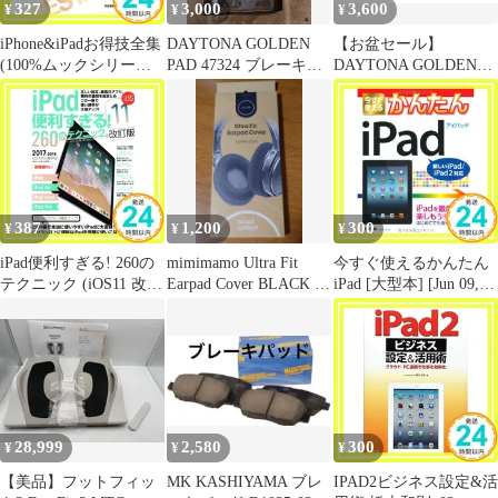
327
3,000
3,600
¥
¥
¥
iPhone&iPadお得技全集
DAYTONA GOLDEN
【お盆セール】
(100%ムックシリーズ)
PAD 47324 ブレーキパ
DAYTONA GOLDEN
[Jun 27， 2016]_02
ッド
PAD No.032 ブレーキパ
ッド
387
1,200
300
¥
¥
¥
iPad便利すぎる! 260の
mimimamo Ultra Fit
今すぐ使えるかんたん
テクニック (iOS11 改訂
Earpad Cover BLACK 新
iPad [大型本] [Jun 09,
版) [Nov 27， 2017] 河
品
2012] 田中 拓也_02
本亮; standards_02
28,999
2,580
300
¥
¥
¥
【美品】フットフィッ
MK KASHIYAMA ブレ
IPAD2ビジネス設定&活