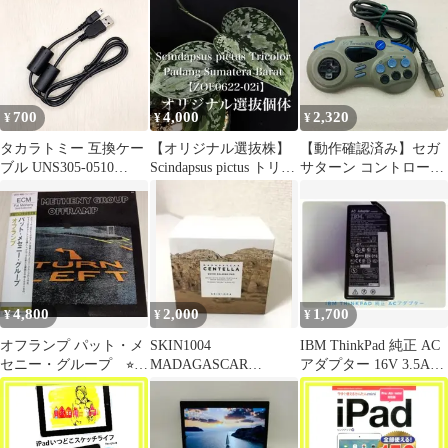
700
4,000
2,320
¥
¥
¥
タカラトミー 互換ケー
【オリジナル選抜株】
【動作確認済み】セガ
ブル UNS305-0510
Scindapsus pictus トリカ
サターン コントローラ
HKR175-02 Hello
ラー Padang
ー SG Tornado PAD
Zoomer Woonyan ハロー
IMS-02 SEGA SATURN
ダイノ ハローウーニャ
SS SEGA DA13
ン マイルームロビ
NEOPad 小学館の図鑑
リカちゃん おしゃれ
pad 等 USBケーブル
4,800
2,000
1,700
¥
¥
¥
80623-468
オフランプ パット・メ
SKIN1004
IBM ThinkPad 純正 AC
セニー・グループ ⭐︎レ
MADAGASCAR
アダプター 16V 3.5A
ア⭐︎
CENTELLA トナーパッ
02K6810
ド