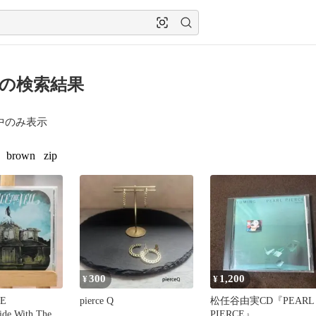
ce の検索結果
中のみ表示
brown
zip
300
1,200
¥
¥
HE
pierce Q
松任谷由実CD『PEARL
de With The
PIERCE』