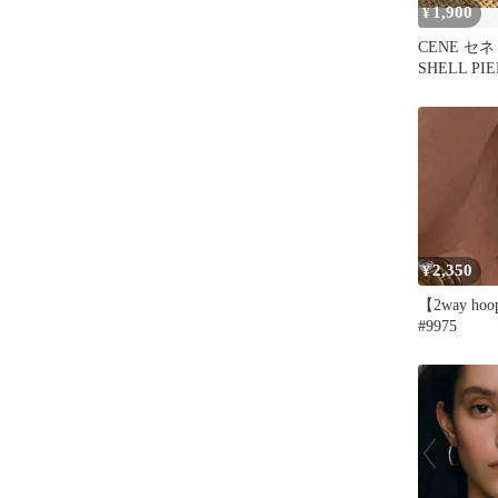
1,900
¥
CENE セネ
SHELL P
ェル ピア
2,350
¥
【2way hoop
#9975