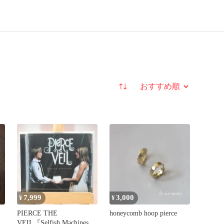
並び替え
7,999
3,000
¥
¥
PIERCE THE
honeycomb hoop pierce
VEIL『Selfish Machines』