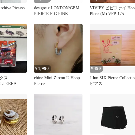
rchive Picasso
designsix LONDON/GEM
VIVIFY ビビファイ Hoo
PIERCE FIG PINK
Pierce(M) VFP-175
1,990
490
¥
¥
ックス
ebine Mini Zircon U Hoop
J Jun SIX Pierce Collectio
OLTERRA
Pierce
ピアス