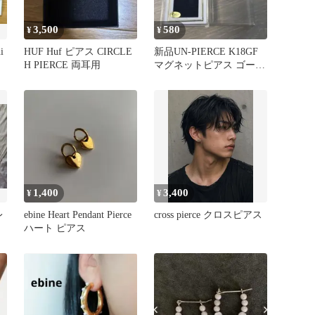
3,500
580
¥
¥
i
HUF Huf ピアス CIRCLE
新品UN-PIERCE K18GF
H PIERCE 両耳用
マグネットピアス ゴール
ドカラー片耳
1,400
3,400
¥
¥
レ
ebine Heart Pendant Pierce
cross pierce クロスピアス
ハート ピアス