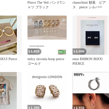
Pierce The Veil バンドTシ
chasochimi 額装 ピア
ャツ ブラック
ス pierce シルバー
1,999
4,900
¥
¥
KUI Pierce
milcy zirconia hoop pierce
eneu RIBBON BIJOU
E
ゴールド
PIERCE
1,399
4,950
¥
¥