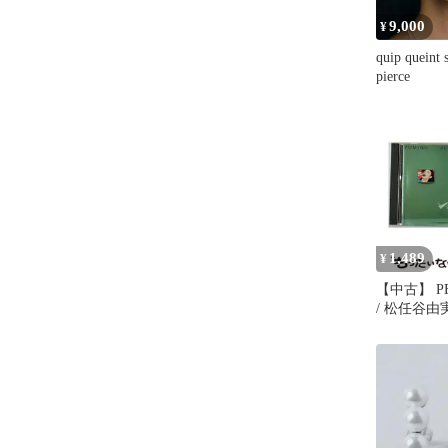
9,000
¥
quip queint 
pierce
1,489
¥
【中古】 PE
/ 松任谷由実