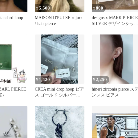
5,500
800
¥
¥
standard hoop
MAISON D'PULSE × jurk
designsix MARK PIERCE
/ hair pierce
SILVER デザインシッ
ス
1,420
2,250
¥
¥
ARL PIERCE
CREA mini drop hoop ピア
hineri zirconia pierce ス
 /
ス ゴールド シルバー
ンレス ピアス
セット販売