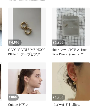
輸入盤CD
4,800
1,900
¥
¥
G.V.G.V. VOLUME HOOP
ebine フープピアス 1mm
PIERCE フープピアス
Skin Pierce（8mm）ゴー
ルド
800
1,980
¥
¥
Cuimie ピアス
【ゴールド】ellipse