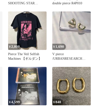
SHOOTING STAR
double pierce R4P010
PIERCE
2,000
1,690
¥
¥
Pierce The Veil Selfish
V pierce
Machines 【ギルダン】
/URBANRESEARCH
Todayful好き
4,599
840
¥
¥