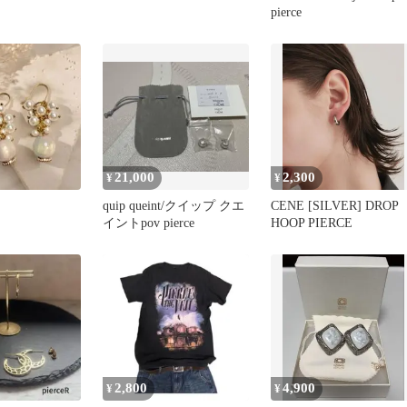
pierce
21,000
2,300
¥
¥
quip queint/クイップ クエ
CENE [SILVER] DROP
イントpov pierce
HOOP PIERCE
2,800
4,900
¥
¥