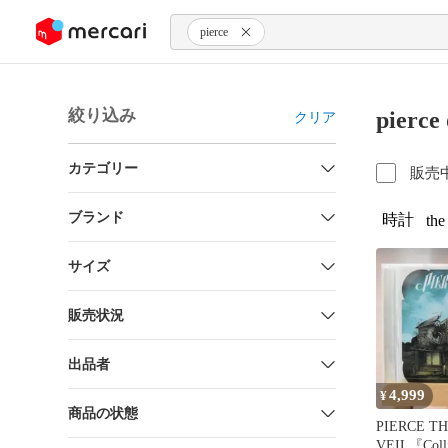
ンツにスキップ
pierce
絞り込み
pier
クリア
カテゴリー
販売
ブランド
時計
the
サイズ
販売状況
出品者
4,999
¥
商品の状態
PIERCE T
VEIL『Colli