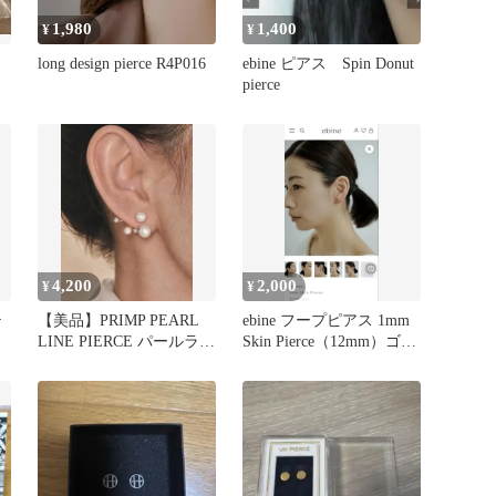
1,980
1,400
¥
¥
long design pierce R4P016
ebine ピアス Spin Donut
ク
pierce
4,200
2,000
¥
¥
テ
【美品】PRIMP PEARL
ebine フープピアス 1mm
LINE PIERCE パールライ
Skin Pierce（12mm）ゴー
ンピアス
ルド