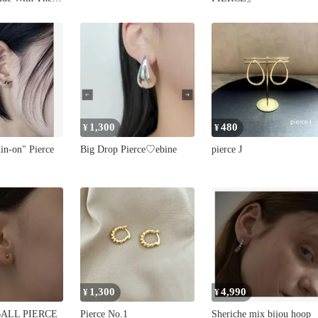
盤
1,300
480
¥
¥
in-on" Pierce
Big Drop Pierce♡ebine
pierce J
1,300
4,990
¥
¥
BALL PIERCE
Pierce No.1
Sheriche mix bijou hoop