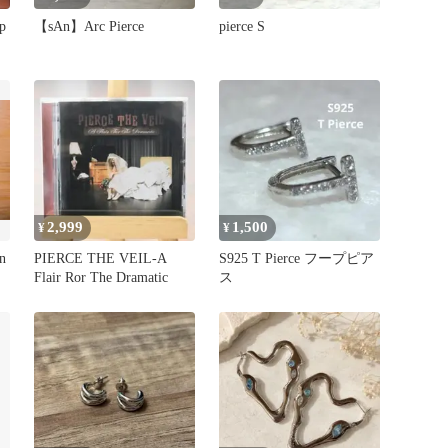
p
【sAn】Arc Pierce
pierce S
2,999
1,500
¥
¥
n
PIERCE THE VEIL-A
S925 T Pierce フープピア
Flair Ror The Dramatic
ス