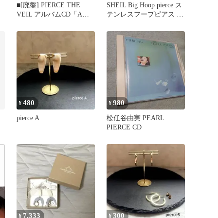
■[廃盤] PIERCE THE
SHEIL Big Hoop pierce ス
VEIL アルバムCD「A
テンレスフープピアス ゴ
Flair For
ールド
480
980
¥
¥
pierce A
松任谷由実 PEARL
PIERCE CD
7,333
300
¥
¥