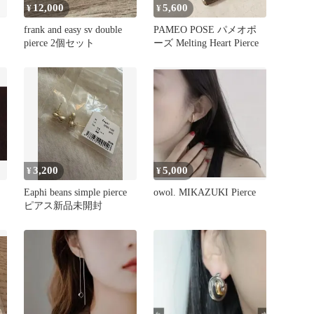
12,000
5,600
¥
¥
frank and easy sv double
PAMEO POSE パメオポ
pierce 2個セット
ーズ Melting Heart Pierce
3,200
5,000
¥
¥
Eaphi beans simple pierce
owol. MIKAZUKI Pierce
ピアス新品未開封