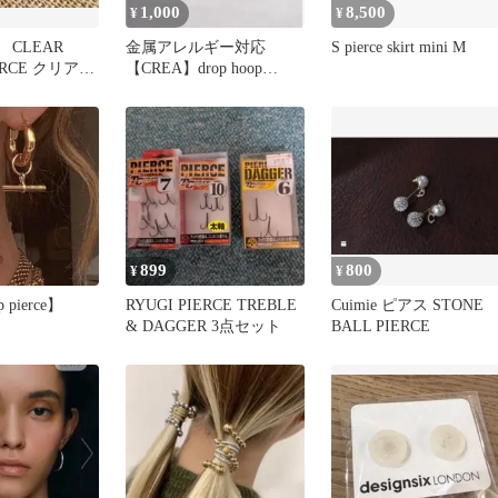
1,000
8,500
¥
¥
 CLEAR
金属アレルギー対応
S pierce skirt mini M
IERCE クリアシ
【CREA】drop hoop
ス
pierce
899
800
¥
¥
 pierce】
RYUGI PIERCE TREBLE
Cuimie ピアス STONE
& DAGGER 3点セット
BALL PIERCE