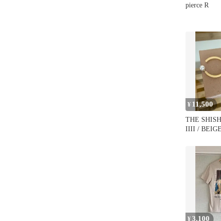
pierce R
11,500
¥
THE SHISHI
IIII / BEIG
3,100
¥