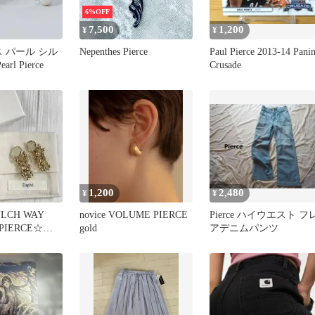
6%OFF
7,500
1,200
¥
¥
アス パール シル
Nepenthes Pierce
Paul Pierce 2013-14 Panin
arl Pierce
Crusade
1,200
2,480
¥
¥
ULCH WAY
novice VOLUME PIERCE
Pierce ハイウエスト フ
 PIERCE☆ゴ
gold
アデニムパンツ
ス