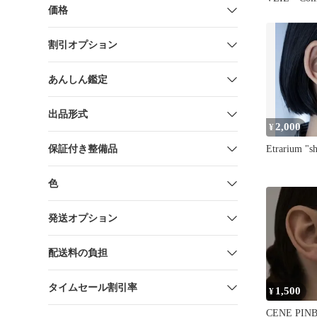
価格
Sky』輸入
割引オプション
あんしん鑑定
出品形式
2,000
¥
保証付き整備品
Etrarium "sh
色
発送オプション
配送料の負担
タイムセール割引率
1,500
¥
CENE PIN