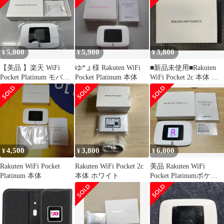
5,000
5,900
3,800
¥
¥
¥
【美品 】楽天 WiFi
ゆ*ょ様 Rakuten WiFi
■新品未使用■Rakuten
Pocket Platinum モバイ
Pocket Platinum 本体
WiFi Pocket 2c 本体 ブ
ルルーター
ラック
4,500
3,800
6,000
¥
¥
¥
Rakuten WiFi Pocket
Rakuten WiFi Pocket 2c
美品 Rakuten WiFi
Platinum 本体
本体 ホワイト
Pocket Platinumポケッ
トプレミアム