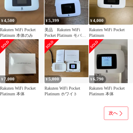
4,500
5,399
4,000
¥
¥
¥
Rakuten WiFi Pocket
美品 Rakuten WiFi
Rakuten WiFi Pocket
Platinum 本体のみ
Pocket Platinum モバイ
Platinum
ルルーター
7,000
5,000
6,790
¥
¥
¥
Rakuten WiFi Pocket
Rakuten WiFi Pocket
Rakuten WiFi Pocket
Platinum 本体
Platinum ホワイト
Platinum 本体
次へ