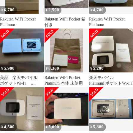
6,700
2,500
4,700
¥
¥
¥
Rakuten WiFi Pocket
Rakuten WiFi Pocket 箱
Rakuten WiFi Pocket
Platinum
付き
Platinum
5,900
8,300
5,200
¥
¥
¥
美品 楽天モバイル
Rakuten WiFi Pocket
楽天モバイル
ポケットWi-Fi
Platinum 本体 未使用
Platinum ポケットWi-Fi
Platinum ホワイト
4,500
5,000
5,800
¥
¥
¥