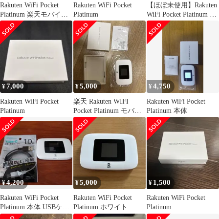
Rakuten WiFi Pocket
Rakuten WiFi Pocket
【ほぼ未使用】Rakuten
Platinum 楽天モバイル
Platinum
WiFi Pocket Platinum 箱
ルーター
付
7,000
5,000
4,750
¥
¥
¥
Rakuten WiFi Pocket
楽天 Rakuten WIFI
Rakuten WiFi Pocket
Platinum
Pocket Platinum モバイ
Platinum 本体
ルルーター
4,200
5,000
1,500
¥
¥
¥
Rakuten WiFi Pocket
Rakuten WiFi Pocket
Rakuten WiFi Pocket
Platinum 本体 USBケー
Platinum ホワイト
Platinum
ブル