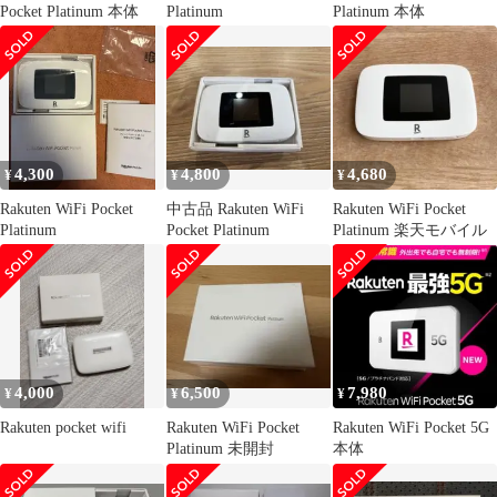
Pocket Platinum 本体
Platinum
Platinum 本体
4,300
4,800
4,680
¥
¥
¥
Rakuten WiFi Pocket
中古品 Rakuten WiFi
Rakuten WiFi Pocket
Platinum
Pocket Platinum
Platinum 楽天モバイル
4,000
6,500
7,980
¥
¥
¥
Rakuten pocket wifi
Rakuten WiFi Pocket
Rakuten WiFi Pocket 5G
Platinum 未開封
本体