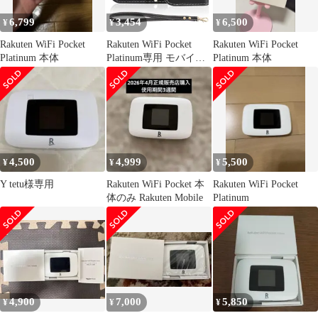
6,799
3,454
6,500
¥
¥
¥
Rakuten WiFi Pocket
Rakuten WiFi Pocket
Rakuten WiFi Pocket
Platinum 本体
Platinum専用 モバイル
Platinum 本体
ルーター ケース カバー
あり フリップタイプ マ
グネット式 全面保護 耐
衝撃 放熱性 (Black)
4,500
4,999
5,500
¥
¥
¥
Y tetu様専用
Rakuten WiFi Pocket 本
Rakuten WiFi Pocket
体のみ Rakuten Mobile
Platinum
4,900
7,000
5,850
¥
¥
¥