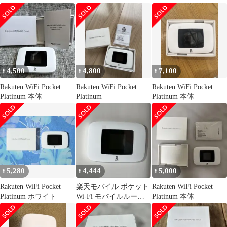
Rakuten
4,500
4,800
7,100
¥
¥
¥
Rakuten WiFi Pocket
Rakuten WiFi Pocket
Rakuten WiFi Pocket
Platinum 本体
Platinum
Platinum 本体
5,280
4,444
5,000
¥
¥
¥
Rakuten WiFi Pocket
楽天モバイル ポケット
Rakuten WiFi Pocket
Platinum ホワイト
Wi-Fi モバイルルータ
Platinum 本体
ー