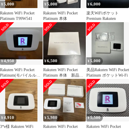
5,000
5,000
6,000
¥
¥
¥
Rakuten WiFi Pocket
Rakuten WiFi Pocket
楽天WiFiポケット
Platinum T99W541
Platinum 本体
Premium Rakuten
4,950
6,500
5,000
¥
¥
¥
Rakuten WiFi Pocket
Rakuten WiFi Pocket
美品Rakuten WiFi Pocket
Platinum(モバイルルー
Platinum 本体 新品未
Platinum ポケットWi-Fi
ター)
開封
4,910
5,980
5,500
¥
¥
¥
3*e様 Rakuten WiFi
Rakuten WiFi Pocket
Rakuten WiFi Pocket