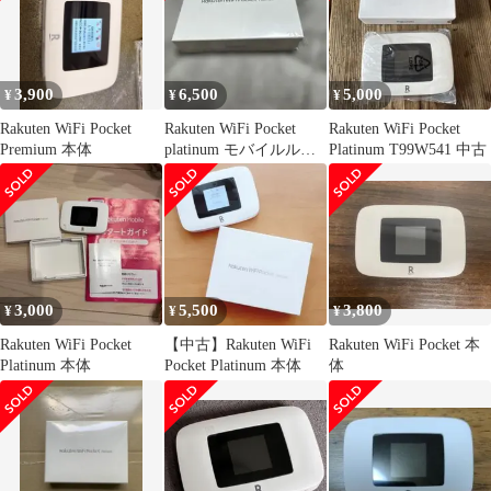
3,900
6,500
5,000
¥
¥
¥
Rakuten WiFi Pocket
Rakuten WiFi Pocket
Rakuten WiFi Pocket
Premium 本体
platinum モバイルルー
Platinum T99W541 中古
ター
3,000
5,500
3,800
¥
¥
¥
Rakuten WiFi Pocket
【中古】Rakuten WiFi
Rakuten WiFi Pocket 本
Platinum 本体
Pocket Platinum 本体
体