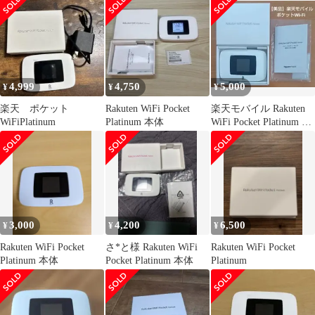
4,999
4,750
5,000
¥
¥
¥
楽天 ポケット
Rakuten WiFi Pocket
楽天モバイル Rakuten
WiFiPlatinum
Platinum 本体
WiFi Pocket Platinum ホ
ワイト
3,000
4,200
6,500
¥
¥
¥
Rakuten WiFi Pocket
さ*と様 Rakuten WiFi
Rakuten WiFi Pocket
Platinum 本体
Pocket Platinum 本体
Platinum