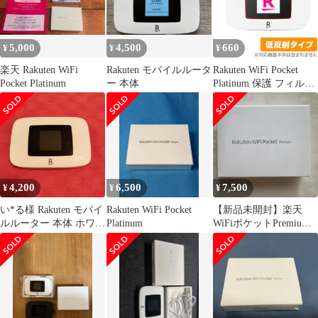
5,000
4,500
660
¥
¥
¥
楽天 Rakuten WiFi
Rakuten モバイルルータ
Rakuten WiFi Pocket
Pocket Platinum
ー 本体
Platinum 保護 フィルム
OverLay Plus for ポケッ
トワイファイ 液晶保護
アンチグレア 反射防止
非光沢 指紋防止
4,200
6,500
7,500
¥
¥
¥
い*る様 Rakuten モバイ
Rakuten WiFi Pocket
【新品未開封】楽天
ルルーター 本体 ホワイ
Platinum
WiFiポケットPremium
ト
Rakuten