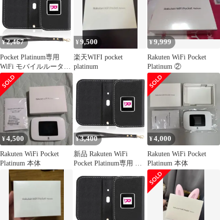
マットブラック ドコモ
PSE認証 インストール
ソフバン au 格安SIM対
パック
応 3.5インチ 高容量バ
ッテリー
2,467
9,500
9,999
¥
¥
¥
4580576520042
Pocket Platinum専用
楽天WIFI pocket
Rakuten WiFi Pocket
WiFi モバイルルーター
platinum
Platinum ②
ケース カバー あり フ
リップタイプ Rakuten
マグネット式 全面保護
耐衝撃 放熱性 (Black)
4,500
3,400
4,000
¥
¥
¥
Rakuten WiFi Pocket
新品 Rakuten WiFi
Rakuten WiFi Pocket
Platinum 本体
Pocket Platinum専用 モ
Platinum 本体
バイルルーター ケース
カバー あり フリップタ
イプ マグネット式 全面
保護 耐衝撃 放熱性
(Black)