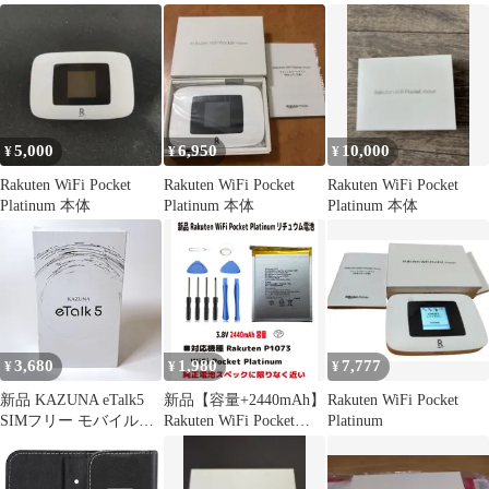
ター 本体
5,000
6,950
10,000
¥
¥
¥
Rakuten WiFi Pocket
Rakuten WiFi Pocket
Rakuten WiFi Pocket
Platinum 本体
Platinum 本体
Platinum 本体
3,680
1,980
7,777
¥
¥
¥
新品 KAZUNA eTalk5
新品【容量+2440mAh】
Rakuten WiFi Pocket
SIMフリー モバイル
Rakuten WiFi Pocket
Platinum
Wi-Fi ルーター ポケッ
Platinum P1073 リチュ
トWi-Fi 4G LTE テザリ
ウム電池 電池パック
ング 最大6台 同時接続
（容量）3.8V 2440mAh